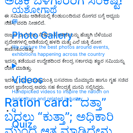
ಅಡಿಕೆ ಬೆಳೆಗಾರರಿಗೆ ಸಂಕಷ್ಟ!
ಯಶೋಗಾಥೆ
ಈ ಸಮಿತಿಯು ಅಡಿಕೆಯಲ್ಲಿ ಕಂಡುಬಂದಿರುವ ರೋಗದ ಬಗ್ಗೆ ಅಧ್ಯಯ
ನಡೆಸಿ, ವರದಿ ನೀಡಲಿದೆ.
Photo Gallery
ರಾಜ್ಯದ ಮಲೆನಾಡು ಸೇರಿದಂತೆ ಅಡಿಕೆಯನ್ನು ಹೆಚ್ಚಾಗಿ ಬೆಳೆಯುವ
ಪ್ರದೇಶಗಳಲ್ಲಿ ಅಡಿಕೆಯಲ್ಲಿ ಹಳದಿ ಮತ್ತು ಎಲೆ ಚುಕ್ಕಿ ರೋಗ
We capture the best photos around events,
ಕಾಣಿಸಿಕೊಂಡಿತ್ತು.
exhibitions happening across the country
ಇದನ್ನು ತಡೆಯುವ ಉದ್ದೇಶದಿಂದ ಕೇಂದ್ರ ಸರ್ಕಾರವು ತಜ್ಞರ ಸಮಿಯನ್ನು
ರಚನೆ ಮಾಡಿತ್ತು.
Videos
ಇದಕ್ಕೂ ಮುನ್ನ ಮುಖ್ಯಮಂತ್ರಿ ಬಸವರಾಜ ಬೊಮ್ಮಾಯಿ ಹಾಗೂ ಗೃಹ ಸಚಿವ
ಆರಗ ಜ್ಞಾನೇಂದ್ರ ಅವರು ಸಹ ಕೇಂದ್ರಕ್ಕೆ ಮನವಿ ಸಲ್ಲಿಸಿದ್ದರು.
Handpicked videos to inspire the nation on
Ration card: “ದತ್ತಾ”
agriculture and related industry
ಬದಲು “ಕುತ್ತಾ”; ಅಧಿಕಾರಿ
Quiz
ಮುಂದೆ ಆತ ಮಾಡಿದ್ದೇನು