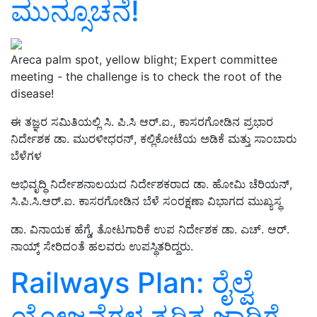
ಮುನ್ಸೂಚನೆ!
Areca palm spot, yellow blight; Expert committee
meeting - the challenge is to check the root of the
disease!
ಈ ತಜ್ಞರ ಸಮಿತಿಯಲ್ಲಿ ಸಿ. ಪಿ.ಸಿ ಆರ್.ಐ., ಕಾಸರಗೋಡಿನ ಪ್ರಭಾರ
ನಿರ್ದೇಶಕ ಡಾ. ಮುರಳೀಧರನ್, ಕಲ್ಲಿಕೋಟೆಯ ಅಡಿಕೆ ಮತ್ತು ಸಾಂಬಾರು
ಬೆಳೆಗಳ
ಅಭಿವೃದ್ಧಿ ನಿರ್ದೇಶನಾಲಯದ ನಿರ್ದೇಶಕರಾದ ಡಾ. ಹೋಮಿ ಚೆರಿಯನ್,
ಸಿ.ಪಿ.ಸಿ.ಆರ್.ಐ. ಕಾಸರಗೋಡಿನ ಬೆಳೆ ಸಂರಕ್ಷಣಾ ವಿಭಾಗದ ಮುಖ್ಯಸ್ಥ
ಡಾ. ವಿನಾಯಕ ಹೆಗ್ಡೆ, ತೋಟಗಾರಿಕೆ ಉಪ ನಿರ್ದೇಶಕ ಡಾ. ಎಚ್. ಆರ್.
ನಾಯ್ಕ್ ಸೇರಿದಂತೆ ಹಲವರು ಉಪಸ್ಥಿತರಿದ್ದರು.
Railways Plan: ರೈಲ್ವೆ
ಯೋಜನೆಗಳ ತ್ವರಿತ ಜಾರಿಗೆ