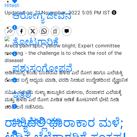
Hitesh
ಆರೋಗ್ಯ ಜೀವನ
Updated on: 21 November, 2022 5:05 PM IST
ತೋಟಗಾರಿಕೆ
Areca palm spot, yellow blight; Expert committee
meeting - the challenge is to check the root of the
disease!
ಪಶುಸಂಗೋಪನೆ
ಅಡಿಕೆಯಲ್ಲಿ ಕಂಡು ಬಂದಿರುವ ಹಳದಿ ಎಲೆ ರೋಗ ಹಾಗೂ ಎಲೆಚುಕ್ಕಿ
ರೋಗದ ಬಗ್ಗೆ ಅಧ್ಯಯ ಮಾಡಿ, ವರದಿ ನೀಡುವ ಉದ್ದೇಶದಿಂದ ವೈಜ್ಞಾನಿಕ
ಇತರೆ
ಸಮಿತಿ ಸದಸ್ಯರು ಸುಳ್ಯಾ ತಾಲ್ಲೂಕಿನ ಮರ್ಕಂಜ, ರೆಂಜಾಳದ ಎಲೆಚುಕ್ಕೆ
ಮತ್ತು ಹಳದಿ ಎಲೆ ರೋಗ ಪೀಡಿತ ಅಡಿಕೆ ತೋಟಗಳಿಗೆ ಭೇಟಿ ನೀಡಿ
ಪರಿಶೀಲನೆ ನಡೆಸಿದರು.
ಅಗ್ರಿಪೀಡಿಯಾ
ರಾಜ್ಯದಲ್ಲಿ ಧಾರಾಕಾರ ಮಳೆ;