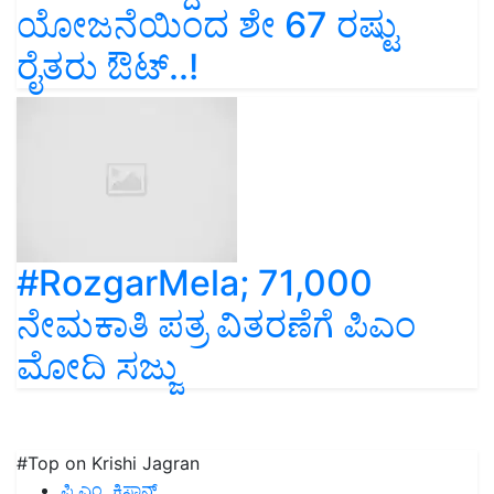
ಯೋಜನೆಯಿಂದ ಶೇ 67 ರಷ್ಟು
ರೈತರು ಔಟ್‌..!
#RozgarMela; 71,000
ನೇಮಕಾತಿ ಪತ್ರ ವಿತರಣೆಗೆ ಪಿಎಂ
ಮೋದಿ ಸಜ್ಜು
#Top on Krishi Jagran
ಪಿ.ಎಂ. ಕಿಸಾನ್