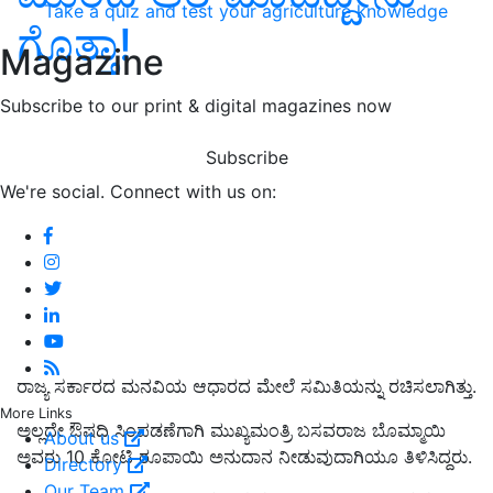
Take a quiz and test your agriculture knowledge
ಗೊತ್ತಾ!
Magazine
Subscribe to our print & digital magazines now
Subscribe
We're social. Connect with us on:
ರಾಜ್ಯ ಸರ್ಕಾರದ ಮನವಿಯ ಆಧಾರದ ಮೇಲೆ ಸಮಿತಿಯನ್ನು ರಚಿಸಲಾಗಿತ್ತು.
More Links
ಅಲ್ಲದೇ ಔಷಧಿ ಸಿಂಪಡಣೆಗಾಗಿ ಮುಖ್ಯಮಂತ್ರಿ ಬಸವರಾಜ ಬೊಮ್ಮಾಯಿ
About us
ಅವರು 10 ಕೋಟಿ ರೂಪಾಯಿ ಅನುದಾನ ನೀಡುವುದಾಗಿಯೂ ತಿಳಿಸಿದ್ದರು.
Directory
Our Team