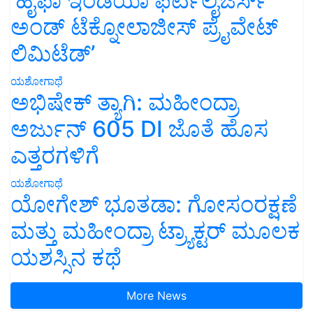
‘ಹೈಫಾ ಇಂಡಿಯಾ ಫರ್ಟಿಲೈಜರ್ಸ್
ಅಂಡ್ ಟೆಕ್ನೋಲಾಜೀಸ್ ಪ್ರೈವೇಟ್
ಲಿಮಿಟೆಡ್’
ಯಶೋಗಾಥೆ
ಅಭಿಷೇಕ್ ತ್ಯಾಗಿ: ಮಹೀಂದ್ರಾ
ಅರ್ಜುನ್ 605 DI ಜೊತೆ ಹೊಸ
ಎತ್ತರಗಳಿಗೆ
ಯಶೋಗಾಥೆ
ಯೋಗೇಶ್ ಭೂತಡಾ: ಗೋಸಂರಕ್ಷಣೆ
ಮತ್ತು ಮಹೀಂದ್ರಾ ಟ್ರ್ಯಾಕ್ಟರ್ ಮೂಲಕ
ಯಶಸ್ಸಿನ ಕಥೆ
More News