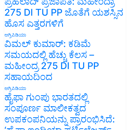
ಪ್ರಹಲಾದ್ ಪ್ರಜಾಪತಿ: ಮಹೀಂದ್ರಾ
275 DI TU PP ಜೊತೆಗೆ ಯಶಸ್ಸಿನ
ಹೊಸ ಎತ್ತರಗಳಿಗೆ
ಅಗ್ರಿಪಿಡಿಯಾ
ವಿಮಲ್ ಕುಮಾರ್: ಕಡಿಮೆ
ಸಮಯದಲ್ಲಿ ಹೆಚ್ಚು ಕೆಲಸ –
ಮಹೀಂದ್ರ 275 DI TU PP
ಸಹಾಯದಿಂದ
ಅಗ್ರಿಪಿಡಿಯಾ
ಹೈಫಾ ಗುಂಪು ಭಾರತದಲ್ಲಿ
ಸಂಪೂರ್ಣ ಮಾಲೀಕತ್ವದ
ಉಪಕಂಪನಿಯನ್ನು ಪ್ರಾರಂಭಿಸಿದೆ: