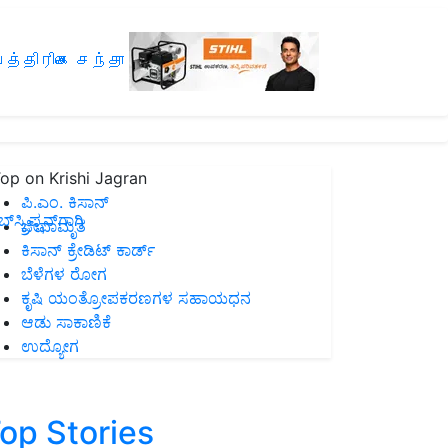
த்திரிகை சந்தா
op on Krishi Jagran
ಪಿ.ಎಂ. ಕಿಸಾನ್
ಸ್ಕ್ರಿಪ್ಷನ್‌ಗಾಗಿ
ಜೀವಾಮೃತ
ಕಿಸಾನ್ ಕ್ರೇಡಿಟ್ ಕಾರ್ಡ್
ಬೆಳೆಗಳ ರೋಗ
ಕೃಷಿ ಯಂತ್ರೋಪಕರಣಗಳ ಸಹಾಯಧನ
ಆಡು ಸಾಕಾಣಿಕೆ
ಉದ್ಯೋಗ
op Stories