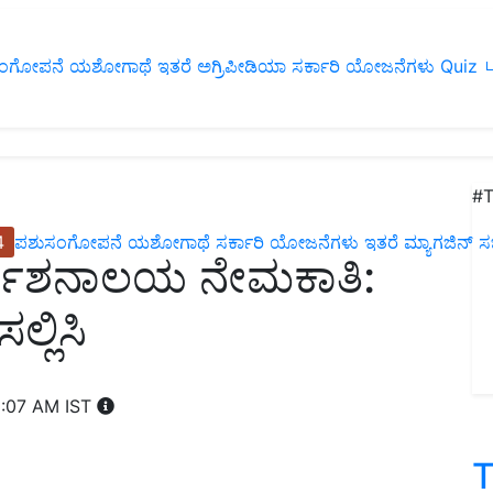
ಂಗೋಪನೆ
ಯಶೋಗಾಥೆ
ಇತರೆ
ಅಗ್ರಿಪೀಡಿಯಾ
ಸರ್ಕಾರಿ ಯೋಜನೆಗಳು
Quiz
ப
#T
4
ಪಶುಸಂಗೋಪನೆ
ಯಶೋಗಾಥೆ
ಸರ್ಕಾರಿ ಯೋಜನೆಗಳು
ಇತರೆ
ಮ್ಯಾಗಜಿನ್‌ ಸಬ್‌
ರ್ದೇಶನಾಲಯ ನೇಮಕಾತಿ:
್ಲಿಸಿ
1:07 AM IST
T