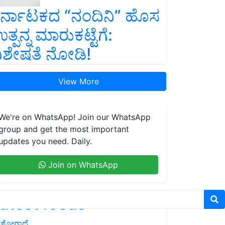
ರ್ನಾಟಕದ “ನಂದಿನಿ” ಹೊಸ
ತ್ಪನ್ನ ಮಾರುಕಟ್ಟೆಗೆ:
ಿಶೇಷತೆ ನೋಡಿ!
View More
We're on WhatsApp! Join our WhatsApp
group and get the most important
updates you need. Daily.
Join on WhatsApp
atest feeds
ಶೋಗಾಥೆ