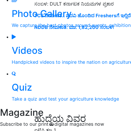
ಸಂಬಳ: DULT ಕರ್ನಾಟಕ ನಿಯಮಗಳ ಪ್ರಕಾರ
Photo Gallery
TCS ನೇಮಕಾತಿ.. ಪದವಿ ಹೊಂದಿದ Freshersಗೆ ಇಲ್ಲಿದ
We capture the best photos around events, exhibitio
NDDB ನೇಮಕಾತಿ: ಮಾ. 1,82,200 ಸಂಬಳ!
Videos
Handpicked videos to inspire the nation on agricultur
Quiz
Take a quiz and test your agriculture knowledge
Magazine
ಹುದ್ದೆಯ ವಿವರ
Subscribe to our print & digital magazines now
ಐಟಿಸಿ ತಜ್ಞ 1