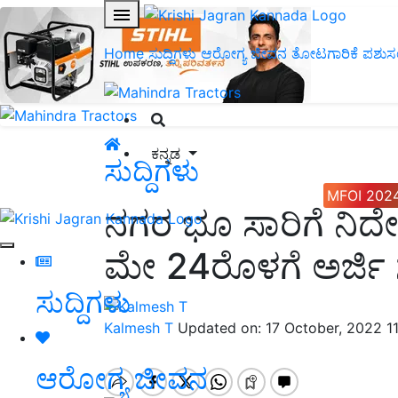
Home
ಸುದ್ದಿಗಳು
ಆರೋಗ್ಯ ಜೀವನ
ತೋಟಗಾರಿಕೆ
ಪಶುಸ
ಕನ್ನಡ
ಸುದ್ದಿಗಳು
MFOI 202
ನಗರ ಭೂ ಸಾರಿಗೆ ನಿ
ಮೇ 24ರೊಳಗೆ ಅರ್ಜಿ ಸಲ
ಸುದ್ದಿಗಳು
Kalmesh T
Updated on: 17 October, 2022 1
ಆರೋಗ್ಯ ಜೀವನ