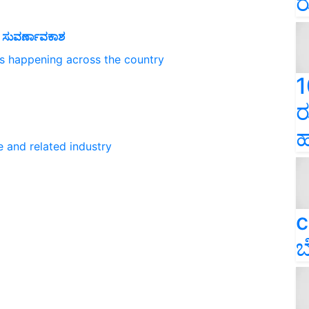
ರ
ೆ ಸುವರ್ಣಾವಕಾಶ
ns happening across the country
1
ರ
ಹ
e and related industry
c
ಬ