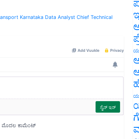
ಪ
ಇ
ransport Karnataka
Data Analyst
Chief Technical
ಅ
ಪ
ಯ
ಅ
ಅ
ಹ
ಯ
ಯ
ಗ
ಮ