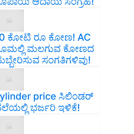
ೂಪಾಯಿ ಆದಾಯ ಸಂಗ್ರಹ!
0 ಕೋಟಿ ರೂ ಕೋಣ! AC
ೂಮಲ್ಲಿ ಮಲಗುವ ಕೋಣದ
ುಬ್ಬೇರಿಸುವ ಸಂಗತಿಗಳಿವು!
ylinder price ಸಿಲಿಂಡರ್‌
ೆಲೆಯಲ್ಲಿ ಭರ್ಜರಿ ಇಳಿಕೆ!