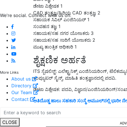
ಡೇಟಾ ವಿಶ್ಲೇಷಕ 1
CAD ತಂತ್ರಜ್ಞ/ಹಿರಿಯ CAD ತಂತ್ರಜ್ಞ 2
We're social. Connect with us on:
ಸಹಾಯಕ ಸಿವಿಲ್ ಎಂಜಿನಿಯರ್ 1
ಸಂವಹನ ತಜ್ಞ 1
ಸಹಾಯಕ/ಸಹ ನಗರ ಯೋಜಕರು 3
ಸಹಾಯಕ/ಸಹ ಸಾರಿಗೆ ಯೋಜಕರು 2
ಮುಖ್ಯ ತಾಂತ್ರಿಕ ಅಧಿಕಾರಿ 1
ಶೈಕ್ಷಣಿಕ ಅರ್ಹತೆ
ITS ಸ್ಪೆಷಲಿಸ್ಟ್: ಎಲೆಕ್ಟ್ರಾನಿಕ್ಸ್ ಎಂಜಿನಿಯರಿಂಗ್, ಟೆಲಿಕ
More Links
ಕಂಪ್ಯೂಟರ್ ಸೈನ್ಸ್, ಮಾಹಿತಿ ತಂತ್ರಜ್ಞಾನದಲ್ಲಿ ಪದವಿ.
About us
Directory
ಡೇಟಾ ವಿಶ್ಲೇಷಕ: ಪದವಿ, ವಿಜ್ಞಾನ/ಎಂಜಿನಿಯರಿಂಗ್/ಸಂಖ್ಯಾ
Our Team
Contact
ಅತಿದೊಡ್ಡ ಹಾಲು ಸಹಕಾರಿ ಸಂಸ್ಥೆ ಅಮೂಲ್‌ನಲ್ಲಿ ಭಾರೀ
ಗ್ರಾಮಲೆಕ್ಕಿಗರ ಹುದ್ದೆಗೆ ನೇಮಕಾತಿ: 42,000 ಸಂಬಳ !
CLOSE
ADV