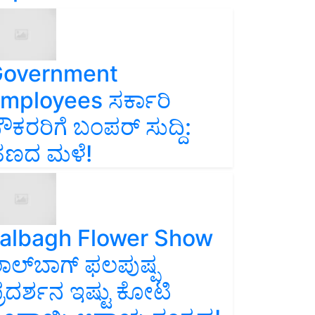
overnment
mployees ಸರ್ಕಾರಿ
ೌಕರರಿಗೆ ಬಂಪರ್‌ ಸುದ್ದಿ:
ಣದ ಮಳೆ!
albagh Flower Show
ಾಲ್‌ಬಾಗ್ ಫಲಪುಷ್ಪ
್ರದರ್ಶನ ಇಷ್ಟು ಕೋಟಿ