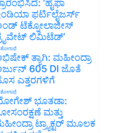
್ರಾರಂಭಿಸಿದೆ: ‘ಹೈಫಾ
ಂಡಿಯಾ ಫರ್ಟಿಲೈಜರ್ಸ್
ಂಡ್ ಟೆಕ್ನೋಲಾಜೀಸ್
್ರೈವೇಟ್ ಲಿಮಿಟೆಡ್’
ಶೋಗಾಥೆ
ಭಿಷೇಕ್ ತ್ಯಾಗಿ: ಮಹೀಂದ್ರಾ
ರ್ಜುನ್ 605 DI ಜೊತೆ
ೊಸ ಎತ್ತರಗಳಿಗೆ
ಶೋಗಾಥೆ
ೋಗೇಶ್ ಭೂತಡಾ:
ೋಸಂರಕ್ಷಣೆ ಮತ್ತು
ಹೀಂದ್ರಾ ಟ್ರ್ಯಾಕ್ಟರ್ ಮೂಲಕ