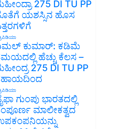
ಹೀಂದ್ರಾ 275 DI TU PP
ೊತೆಗೆ ಯಶಸ್ಸಿನ ಹೊಸ
ತ್ತರಗಳಿಗೆ
್ರಿಪಿಡಿಯಾ
ಿಮಲ್ ಕುಮಾರ್: ಕಡಿಮೆ
ಮಯದಲ್ಲಿ ಹೆಚ್ಚು ಕೆಲಸ –
ಹೀಂದ್ರ 275 DI TU PP
ಸಹಾಯದಿಂದ
್ರಿಪಿಡಿಯಾ
ೈಫಾ ಗುಂಪು ಭಾರತದಲ್ಲಿ
ಂಪೂರ್ಣ ಮಾಲೀಕತ್ವದ
ಪಕಂಪನಿಯನ್ನು