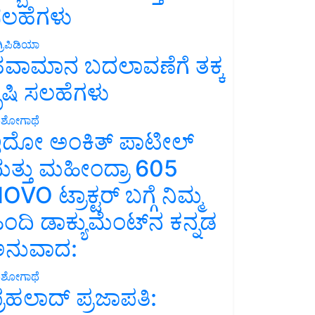
ಲಹೆಗಳು
್ರಿಪಿಡಿಯಾ
ವಾಮಾನ ಬದಲಾವಣೆಗೆ ತಕ್ಕ
ೃಷಿ ಸಲಹೆಗಳು
ಶೋಗಾಥೆ
ದೋ ಅಂಕಿತ್ ಪಾಟೀಲ್
ತ್ತು ಮಹೀಂದ್ರಾ 605
OVO ಟ್ರಾಕ್ಟರ್ ಬಗ್ಗೆ ನಿಮ್ಮ
ಿಂದಿ ಡಾಕ್ಯುಮೆಂಟ್‌ನ ಕನ್ನಡ
ನುವಾದ:
ಶೋಗಾಥೆ
್ರಹಲಾದ್ ಪ್ರಜಾಪತಿ: