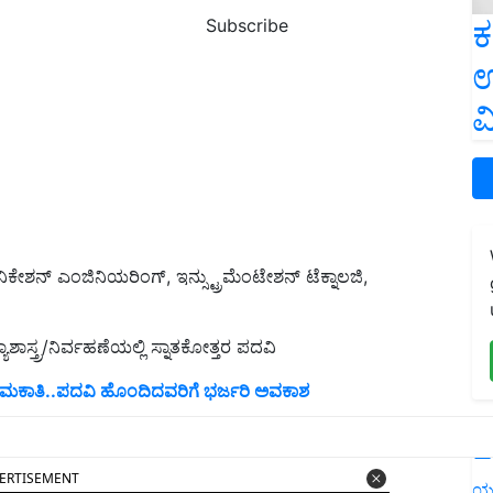
ಕ
Subscribe
ಉ
ವ
ಮ್ಯುನಿಕೇಶನ್ ಎಂಜಿನಿಯರಿಂಗ್, ಇನ್ಸ್ಟ್ರುಮೆಂಟೇಶನ್ ಟೆಕ್ನಾಲಜಿ,
ಶಾಸ್ತ್ರ/ನಿರ್ವಹಣೆಯಲ್ಲಿ ಸ್ನಾತಕೋತ್ತರ ಪದವಿ
 ನೇಮಕಾತಿ..ಪದವಿ ಹೊಂದಿದವರಿಗೆ ಭರ್ಜರಿ ಅವಕಾಶ
L
ERTISEMENT
ಯ