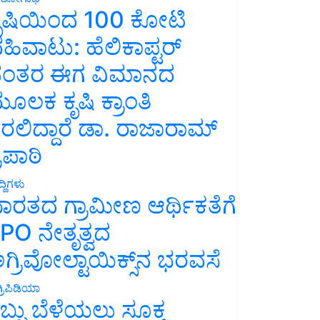
ೃಷಿಯಿಂದ 100 ಕೋಟಿ
ಹಿವಾಟು: ಹೆಲಿಕಾಪ್ಟರ್
ಂತರ ಈಗ ವಿಮಾನದ
ೂಲಕ ಕೃಷಿ ಕ್ರಾಂತಿ
ರಲಿದ್ದಾರೆ ಡಾ. ರಾಜಾರಾಮ್
್ರಿಪಾಠಿ
್ದಿಗಳು
ಾರತದ ಗ್ರಾಮೀಣ ಆರ್ಥಿಕತೆಗೆ
PO ನೇತೃತ್ವದ
ಗ್ರಿವೋಲ್ಟಾಯಿಕ್ಸ್‌ನ ಭರವಸೆ
್ರಿಪಿಡಿಯಾ
ಬ್ಬು ಬೆಳೆಯಲು ಸೂಕ್ತ