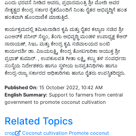
ಎಂದು ಭರವಸೆ ನೀಡಿದ ಅವರು, ಪ್ರಧಾನಮಂತ್ರಿ ಶ್ರೀ ಮೋದಿ ಅವರ
ನೇತೃತ್ವದ ಕೇಂದ್ರ ಸರ್ಕಾರ ರೈತರೊಂದಿಗೆ ನಿಂತು ರೈತರ ಅಭಿವೃದ್ಧಿಗೆ ಹಂತ
ಹಂತವಾಗಿ ಹೊಂದಾಣಿಕೆ ಮಾಡುತ್ತಿದೆ.
ಕಾರ್ಯಕ್ರಮದಲ್ಲಿ ತಮಿಳುನಾಡಿನ ಕೃಷಿ ಮತ್ತು ರೈತರ ಕಲ್ಯಾಣ ಸಚಿವ ಶ್ರೀ
ಎಂಆರ್‌ಕೆ ಪನೀರ್ ಸೆಲ್ವಂ, ತೆಂಗು ಅಭಿವೃದ್ಧಿ ಮಂಡಳಿ ಉಪಾಧ್ಯಕ್ಷ ಕೆಆರ್
ನಾರಾಯಣ್, ಸಿಇಒ ಮತ್ತು ಕೇಂದ್ರ ಕೃಷಿ ಸಚಿವಾಲಯದ ಜಂಟಿ
ಕಾರ್ಯದರ್ಶಿ ಡಾ. ವಿಜಯಲಕ್ಷ್ಮಿ, ಕೇಂದ್ರ ತೋಟಗಾರಿಕಾ ಆಯುಕ್ತ ಶ್ರೀ
ಪ್ರಭಾತ್ ಕುಮಾರ್. , ಉಪಕುಲಪತಿ ಗೀತಾ ಲಕ್ಷ್ಮಿ, ಕಬ್ಬು ತಳಿ ಸಂವರ್ಧನಾ
ಸಂಸ್ಥೆಯ ನಿರ್ದೇಶಕರು ಹಾಗೂ ಸ್ಥಳೀಯ ಜನಪ್ರತಿನಿಧಿಗಳು ಹಾಗೂ
ಕೇಂದ್ರ-ರಾಜ್ಯ ಸರ್ಕಾರದ ಅಧಿಕಾರಿಗಳು ಹಾಗೂ ರೈತರು ಉಪಸ್ಥಿತರಿದ್ದರು.
Published On:
15 October 2022, 10:42 AM
English Summary:
Support to farmers from central
government to promote coconut cultivation
Related Topics
crop
Coconut cultivation
Promote coconut