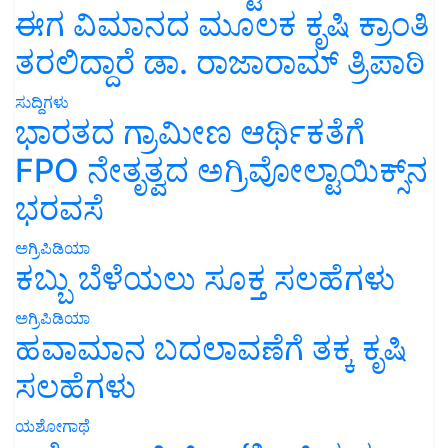
ಈಗ ವಿಮಾನದ ಮೂಲಕ ಕೃಷಿ ಕ್ರಾಂತಿ
ತರಲಿದ್ದಾರೆ ಡಾ. ರಾಜಾರಾಮ್ ತ್ರಿಪಾಠಿ
ಸುದ್ದಿಗಳು
ಭಾರತದ ಗ್ರಾಮೀಣ ಆರ್ಥಿಕತೆಗೆ
FPO ನೇತೃತ್ವದ ಅಗ್ರಿವೋಲ್ಟಾಯಿಕ್ಸ್‌ನ
ಭರವಸೆ
ಅಗ್ರಿಪಿಡಿಯಾ
ಕಬ್ಬು ಬೆಳೆಯಲು ಸೂಕ್ತ ಸಲಹೆಗಳು
ಅಗ್ರಿಪಿಡಿಯಾ
ಹವಾಮಾನ ಬದಲಾವಣೆಗೆ ತಕ್ಕ ಕೃಷಿ
ಸಲಹೆಗಳು
ಯಶೋಗಾಥೆ