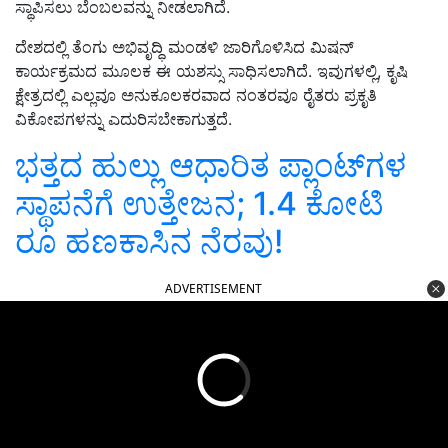
ಸ್ಥಾಪಿಸಲು ಬೆಂಬಲವನ್ನು ನೀಡಲಾಗಿದೆ.
ದೇಶದಲ್ಲಿ ತೆಂಗು ಅಭಿವೃದ್ಧಿ ಮಂಡಳಿ ಜಾರಿಗೊಳಿಸಿದ ಮಿಷನ್
ಕಾರ್ಯಕ್ರಮದ ಮೂಲಕ ಈ ಯಶಸ್ಸು ಸಾಧಿಸಲಾಗಿದೆ. ಇವುಗಳಲ್ಲಿ, ಕೃಷಿ
ಕ್ಷೇತ್ರದಲ್ಲಿ ಎಲ್ಲವೂ ಅನುಕೂಲಕರವಾದ ನಂತರವೂ ರೈತರು ಪ್ರಕೃತಿ
ವಿಕೋಪಗಳನ್ನು ಎದುರಿಸಬೇಕಾಗುತ್ತದೆ.
ಭತ್ತದ ಹುಲ್ಲು ಆಧಾರಿತ ಪ್ಲಾಂಟ್‌ಗಳ
ಸ್ಥಾಪನೆಗೆ ಉತ್ತೇಜನ; 1.4 ಕೋಟಿ
ರೂ ಹಣಕಾಸಿನ ನೆರವು!
ADVERTISEMENT