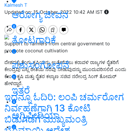
Kalmesh T
ಆರೋಗ್ಯ ಜೀವನ
Updated on: 15 October, 2022 10:42 AM IST
ತೋಟಗಾರಿಕೆ
Support to farmers from central government to
promote coconut cultivation
ಪಶುಸಂಗೋಪನೆ
ದೇಶದಲ್ಲಿ ತೆಂಗು ಕೃಷಿಯನ್ನು ಉತ್ತೇಜಿಸಲು ಕರಾವಳಿ ರಾಜ್ಯಗಳ ರೈತರಿಗೆ
ಕೇಂದ್ರವು ಎಲ್ಲ ರೀತಿಯ ನೆರವು ನೀಡುವುದನ್ನು ಮುಂದುವರಿಸಲಿದೆ ಎಂದು
ಕೇಂದ್ರ ಕೃಷಿ ಮತ್ತು ರೈತರ ಕಲ್ಯಾಣ ಸಚಿವ ನರೇಂದ್ರ ಸಿಂಗ್ ತೋಮರ್
ಹೇಳಿದ್ದಾರೆ.
ಇತರೆ
ಇದನ್ನೂ ಓದಿರಿ: ಲಂಪಿ ಚರ್ಮರೋಗ
ನಿರ್ವಹಣೆಗಾಗಿ 13 ಕೋಟಿ
ಅಗ್ರಿಪೀಡಿಯಾ
ಬಿಡುಗಡೆಗೆ ಮುಖ್ಯಮಂತ್ರಿ
ಬೊಮ್ಮಾಯಿ ಆದೇಶ