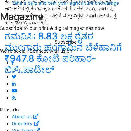
ಕೇಂದ್ರ ಮತ್ತು ರಾಜ್ಯ ಸರ್ಕಾರಗಳ ಮೇಲಿದೆ ಎಂದು ಹೇಳಿದರು. ಕೃಷಿ
Take a quiz and test your agriculture knowledge
ಆರ್ಥಿಕತೆಯಲ್ಲಿ ತೆಂಗಿನ ಕೃಷಿಯ ಕೊಡುಗೆ ಬಹಳ ಮುಖ್ಯ. ಭಾರತವು
Magazine
ತೆಂಗಿನ ಕೃಷಿಯಲ್ಲಿ ಅಗ್ರಸ್ಥಾನದಲ್ಲಿದೆ ಮತ್ತು ವಿಶ್ವದ ಮೂರು ಅತಿದೊಡ್ಡ
ಉತ್ಪಾದಕರಲ್ಲಿ ಒಂದಾಗಿದೆ.
Subscribe to our print & digital magazines now
ಗಮನಿಸಿ: 8.83 ಲಕ್ಷ ರೈತರ
Subscribe
ಮುಂಗಾರು ಹಂಗಾಮಿನ ಬೆಳೆಹಾನಿಗೆ
We're social. Connect with us on:
₹947.8 ಕೋಟಿ ಪರಿಹಾರ-
ಬಿ.ಸಿ.ಪಾಟೀಲ್‌
More Links
About us
Directory
Our Team