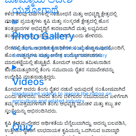
ಯಶೋಗಾಥೆ
ಕಳೆದ ಕೆಲವು ವರ್ಷಗಳಲ್ಲಿ ಸಂಶೋಧನೆ ಮತ್ತು ಅಭಿವೃದ್ಧಿ ಕ್ಷೇತ್ರದಲ್ಲಿ
ಮಾಡಿದ ಪ್ರಯತ್ನಗಳು ಕೃಷಿ ಮತ್ತು ಸಂಸ್ಕರಣೆ ಕ್ಷೇತ್ರದಲ್ಲಿ ಹೊಸ
ತಂತ್ರಜ್ಞಾನಗಳ ಅಭಿವೃದ್ಧಿಗೆ ಕಾರಣವಾಗಿದೆ ಮತ್ತು ಲಭ್ಯವಿರುವ
Photo Gallery
ತಂತ್ರಜ್ಞಾನಗಳನ್ನು ಇನ್ನಷ್ಟು ಸುಧಾರಿಸಿದೆ ಎಂದು ಹೇಳಿದರು.
ದೇಶದಲ್ಲಿ ತೆಂಗು ಆಧಾರಿತ ಕೈಗಾರಿಕೆಗಳ ಸಂಖ್ಯೆ ಹೆಚ್ಚಾಗುವುದರೊಂದಿಗೆ,
We capture the best photos around events,
ಹೊಸ ಉತ್ಪನ್ನಗಳು ಮತ್ತು ಅನೇಕ ಉದ್ಯೋಗಾವಕಾಶಗಳು
exhibitions happening across the country
ಮಾರುಕಟ್ಟೆಯಲ್ಲಿ ಹೆಚ್ಚುತ್ತಿವೆ. ತೋಮರ್ ಅವರು ತಮಿಳುನಾಡಿನ
ಕೊಯಮತ್ತೂರಿನಲ್ಲಿ ತೆಂಗು ಸಮುದಾಯ ರೈತರ ಸಮಾವೇಶವನ್ನು
ಉದ್ದೇಶಿಸಿ ಮಾತನಾಡುತ್ತಿದ್ದರು.
Videos
ತೋಮರ್ ಅವರು ತೆಂಗು ರೈತರ ನಡುವೆ ಇರುವುದಕ್ಕೆ ಸಂತೋಷವಾಗಿದೆ
Handpicked videos to inspire the nation on
ಎಂದು ಹೇಳಿದರು. ಅವರು ತೆಂಗು ಬೆಳೆಗಾರರ ಸಮುದಾಯದ ಏಳಿಗೆಗಾಗಿ
agriculture and related industry
ತಮ್ಮ ಉಪಕ್ರಮಗಳಿಗಾಗಿ ತೆಂಗು ಅಭಿವೃದ್ಧಿ ಮಂಡಳಿ ಮತ್ತು ಕಬ್ಬು ತಳಿ
ಸಂಸ್ಥೆಯನ್ನು ಅಭಿನಂದಿಸಿದರು.
ಕೃಷಿ ಕ್ಷೇತ್ರವು ದೇಶದ ಆರ್ಥಿಕತೆಯ ಬೆನ್ನೆಲುಬಾಗಿದ್ದು, ಅದನ್ನು ಬಲಪಡಿಸಿ,
Quiz
ಉತ್ತೇಜಿಸಿ ರೈತರಿಗೆ ಲಾಭದಾಯಕ ಕೃಷಿಯನ್ನು ಒದಗಿಸುವ ಜವಾಬ್ದಾರಿ