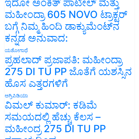
ಇದೋ ಅಂಕಿತ್ ಪಾಟೀಲ್ ಮತ್ತು
ಮಹೀಂದ್ರಾ 605 NOVO ಟ್ರಾಕ್ಟರ್
ಬಗ್ಗೆ ನಿಮ್ಮ ಹಿಂದಿ ಡಾಕ್ಯುಮೆಂಟ್‌ನ
ಕನ್ನಡ ಅನುವಾದ:
ಯಶೋಗಾಥೆ
ಪ್ರಹಲಾದ್ ಪ್ರಜಾಪತಿ: ಮಹೀಂದ್ರಾ
275 DI TU PP ಜೊತೆಗೆ ಯಶಸ್ಸಿನ
ಹೊಸ ಎತ್ತರಗಳಿಗೆ
ಅಗ್ರಿಪಿಡಿಯಾ
ವಿಮಲ್ ಕುಮಾರ್: ಕಡಿಮೆ
ಸಮಯದಲ್ಲಿ ಹೆಚ್ಚು ಕೆಲಸ –
ಮಹೀಂದ್ರ 275 DI TU PP