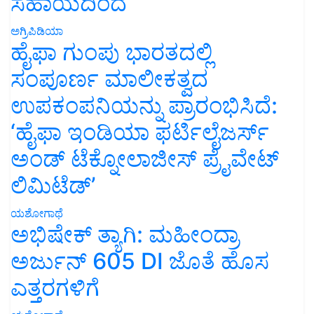
ಸಹಾಯದಿಂದ
ಅಗ್ರಿಪಿಡಿಯಾ
ಹೈಫಾ ಗುಂಪು ಭಾರತದಲ್ಲಿ
ಸಂಪೂರ್ಣ ಮಾಲೀಕತ್ವದ
ಉಪಕಂಪನಿಯನ್ನು ಪ್ರಾರಂಭಿಸಿದೆ:
‘ಹೈಫಾ ಇಂಡಿಯಾ ಫರ್ಟಿಲೈಜರ್ಸ್
ಅಂಡ್ ಟೆಕ್ನೋಲಾಜೀಸ್ ಪ್ರೈವೇಟ್
ಲಿಮಿಟೆಡ್’
ಯಶೋಗಾಥೆ
ಅಭಿಷೇಕ್ ತ್ಯಾಗಿ: ಮಹೀಂದ್ರಾ
ಅರ್ಜುನ್ 605 DI ಜೊತೆ ಹೊಸ
ಎತ್ತರಗಳಿಗೆ