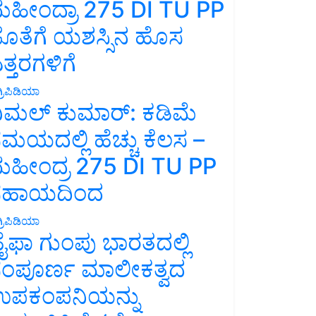
ಹೀಂದ್ರಾ 275 DI TU PP
ೊತೆಗೆ ಯಶಸ್ಸಿನ ಹೊಸ
ತ್ತರಗಳಿಗೆ
್ರಿಪಿಡಿಯಾ
ಿಮಲ್ ಕುಮಾರ್: ಕಡಿಮೆ
ಮಯದಲ್ಲಿ ಹೆಚ್ಚು ಕೆಲಸ –
ಹೀಂದ್ರ 275 DI TU PP
ಸಹಾಯದಿಂದ
್ರಿಪಿಡಿಯಾ
ೈಫಾ ಗುಂಪು ಭಾರತದಲ್ಲಿ
ಂಪೂರ್ಣ ಮಾಲೀಕತ್ವದ
ಪಕಂಪನಿಯನ್ನು