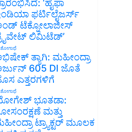
್ರಾರಂಭಿಸಿದೆ: ‘ಹೈಫಾ
ಂಡಿಯಾ ಫರ್ಟಿಲೈಜರ್ಸ್
ಂಡ್ ಟೆಕ್ನೋಲಾಜೀಸ್
್ರೈವೇಟ್ ಲಿಮಿಟೆಡ್’
ಶೋಗಾಥೆ
ಭಿಷೇಕ್ ತ್ಯಾಗಿ: ಮಹೀಂದ್ರಾ
ರ್ಜುನ್ 605 DI ಜೊತೆ
ೊಸ ಎತ್ತರಗಳಿಗೆ
ಶೋಗಾಥೆ
ೋಗೇಶ್ ಭೂತಡಾ:
ೋಸಂರಕ್ಷಣೆ ಮತ್ತು
ಹೀಂದ್ರಾ ಟ್ರ್ಯಾಕ್ಟರ್ ಮೂಲಕ