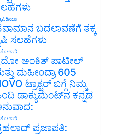
ಲಹೆಗಳು
್ರಿಪಿಡಿಯಾ
ವಾಮಾನ ಬದಲಾವಣೆಗೆ ತಕ್ಕ
ೃಷಿ ಸಲಹೆಗಳು
ಶೋಗಾಥೆ
ದೋ ಅಂಕಿತ್ ಪಾಟೀಲ್
ತ್ತು ಮಹೀಂದ್ರಾ 605
OVO ಟ್ರಾಕ್ಟರ್ ಬಗ್ಗೆ ನಿಮ್ಮ
ಿಂದಿ ಡಾಕ್ಯುಮೆಂಟ್‌ನ ಕನ್ನಡ
ನುವಾದ:
ಶೋಗಾಥೆ
್ರಹಲಾದ್ ಪ್ರಜಾಪತಿ: