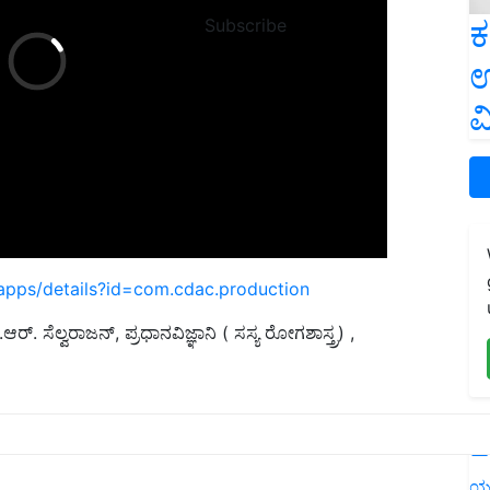
ಕ
Subscribe
ಉ
ವ
/apps/details?id=com.cdac.production
.ಆರ್
.
ಸೆಲ್ವರಾಜನ್, ಪ್ರಧಾನವಿಜ್ಞಾನಿ
(
ಸಸ್ಯ ರೋಗಶಾಸ್ತ್ರ)
,
L
ivation
ಯ