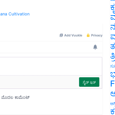
ಕ
ana Cultivation
ವ
ನ
ಮ
ತ
ತ
ಸುದ
ಭ
F
ಅ
ಅಗ
ಕ