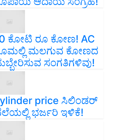
ೂಪಾಯಿ ಆದಾಯ ಸಂಗ್ರಹ!
0 ಕೋಟಿ ರೂ ಕೋಣ! AC
ೂಮಲ್ಲಿ ಮಲಗುವ ಕೋಣದ
ುಬ್ಬೇರಿಸುವ ಸಂಗತಿಗಳಿವು!
ylinder price ಸಿಲಿಂಡರ್‌
ೆಲೆಯಲ್ಲಿ ಭರ್ಜರಿ ಇಳಿಕೆ!