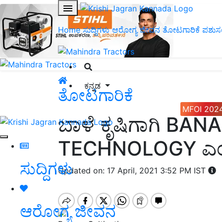
Home
ಸುದ್ದಿಗಳು
ಆರೋಗ್ಯ ಜೀವನ
ತೋಟಗಾರಿಕೆ
ಪಶುಸ
ಕನ್ನಡ
ತೋಟಗಾರಿಕೆ
MFOI 202
ಬಾಳೆ ಕೃಷಿಗಾಗಿ B
TECHNOLOGY ಎಂಬ
ಸುದ್ದಿಗಳು
Updated on: 17 April, 2021 3:52 PM IST
ಆರೋಗ್ಯ ಜೀವನ