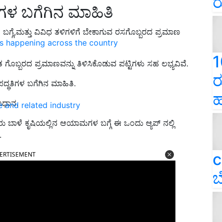
ರ
ಳ ಬಗೆಗಿನ ಮಾಹಿತಿ
್ಗೆ,ಮತ್ತು ವಿವಿಧ ತಳಿಗಳಿಗೆ ಬೇಕಾಗುವ ರಸಗೊಬ್ಬರದ ಪ್ರಮಾಣ
ns happening across the country
1
ತ ಗೊಬ್ಬರದ ಪ್ರಮಾಣವನ್ನು ತಿಳಿಸಿಕೊಡುವ ಪಟ್ಟಿಗಳು ಸಹ ಲಭ್ಯವಿವೆ
.
ರ
್ಧತಿಗಳ ಬಗೆಗಿನ ಮಾಹಿತಿ.
ಹ
ವಿಧಾನ
.
e and related industry
 ಬಾಳೆ ಕೃಷಿಯಲ್ಲಿನ ಆಯಾಮಗಳ ಬಗ್ಗೆ ಈ ಒಂದು ಆ್ಯಪ್ ನಲ್ಲಿ
.
c
ERTISEMENT
ಬ