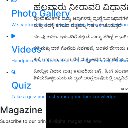
ಹಲವಾರು ನೀರಾವರಿ ವಿಧಾನಗ
Photo Gallery
ಪೋಷಕಾಂಶಗಳ ಮತ್ತು ಅವುಗಳನ್ನು ಪೂರೈಸುವವಿಧಾನಗಳ ಬಗ
We capture the best photos around events, exhibitio
ಮತ್ತು ಅದಕ್ಕೆ ತಗಲುವ ವೆಚ್ಚವನ್ನು ಸಹ ತಿಳಿಸಿಕೊಡುತ್ತದೆ.
ಹಲವು ತಳಿಗಳ ಇಳುವರಿಗೆ ತಕ್ಕಂತೆ ಮಣ್ಣು ಪರೀಕ್ಷೆ ಆಧಾರಿ
Videos
ಕಳೆ ಮತ್ತು ಬಾಳೆ ಗೊನೆಯ ನಿರ್ವಹಣೆ, ಅಂತರ ಬೇಸಾಯ ಪದ
ಕುಳೆ
(ratoon crop)
ಬೆಳೆ ಮತ್ತು ಅದರ ನಿರ್ವಹಣೆಯ 
Handpicked videos to inspire the nation on agricultur
ಕೊಯ್ಲಿನ ವಿಧಾನ ಮತ್ತು ಇಳುವರಿಯ ಬಗ್ಗೆ
,
ಹೀಗೆ ಹಲವಾರು
ತಿಳಿದುಕೊಳ್ಳಬಹುದು.ಈ ಆ್ಯಪ್ ಆಂಗ್ಲ ಭಾಷೆಯಲ್ಲಿ ಲಭ್ಯವಿದೆ
Quiz
ADV
Take a quiz and test your agriculture knowledge
Magazine
Subscribe to our print & digital magazines now