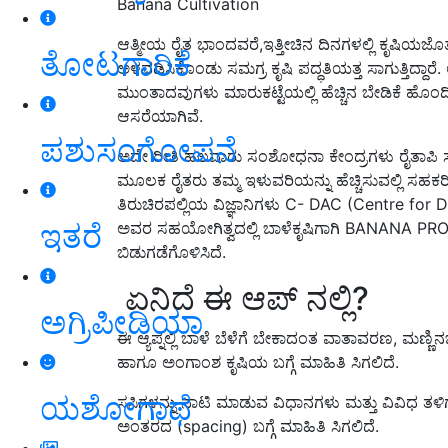
Banana Cultivation
ಆತ್ಮೀಯ ರೈತ ಭಾಂದವರೆ,ಇತ್ತೀಚಿನ ದಿನಗಳಲ್ಲಿ ಕೃಷಿಯಜ
ತೋಟಗಾರಿಕೆ
ಅಳವಡಿಸಿಕೊಂಡು ಸಮಗ್ರ ಕೃಷಿ ಪದ್ಧತಿಯತ್ತ ಸಾಗುತ್ತಿದ್ದಾರೆ
.
ಮುಂತಾದವುಗಳು ಮಾರುಕಟ್ಟೆಯಲ್ಲಿ ಹೆಚ್ಚಿನ ಬೇಡಿಕೆ ಹೊಂದಿ
ಆಸರೆಯಾಗಿವೆ
.
ಪಶುಸಂಗೋಪನೆ
ಅದೇ ರೀತಿ ಹಲವಾರು ಸಂಶೋಧನಾ ಕೇಂದ್ರಗಳು ರೈತಾಪಿ ಸ
ಮೂಲಕ ರೈತರು ತಮ್ಮ ಇಳುವರಿಯನ್ನು ಹೆಚ್ಚಿಸುವಲ್ಲಿ ಸಹಕರಿಸ
ತಿರುಚಿರಪಲ್ಲಿಯ ವಿಜ್ಞಾನಿಗಳು
C- DAC (Centre for 
ಇತರೆ
ಅವರ ಸಹಯೋಗಿತ್ವದಲ್ಲಿ ಬಾಳೆಕೃಷಿಗಾಗಿ
BANANA PR
ಬಿಡುಗಡೆಗೊಳಿಸಿದೆ.
ಏನಿದೆ ಈ ಆಪ್ ನಲ್ಲಿ?
ಅಗ್ರಿಪೀಡಿಯಾ
ಈ ಆ್ಯಪ್ನಲ್ಲಿ ಬಾಳೆ ಬೆಳೆಗೆ ಬೇಕಾದಂತ ವಾತಾವರಣ
,
ಮಣ್ಣಿನ
ಹಾಗೂ ಅಂಗಾಂಶ ಕೃಷಿಯ ಬಗ್ಗೆ ಮಾಹಿತಿ ಸಿಗಲಿದೆ.
ಯಶೋಗಾಥೆ
ಸಸಿಗಳನ್ನು ನಾಟಿ ಮಾಡುವ ವಿಧಾನಗಳು ಮತ್ತು ವಿವಿಧ ತಳ
ಅಂತರದ
(spacing)
ಬಗ್ಗೆ ಮಾಹಿತಿ ಸಿಗಲಿದೆ
.