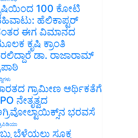
ೃಷಿಯಿಂದ 100 ಕೋಟಿ
ಹಿವಾಟು: ಹೆಲಿಕಾಪ್ಟರ್
ಂತರ ಈಗ ವಿಮಾನದ
ೂಲಕ ಕೃಷಿ ಕ್ರಾಂತಿ
ರಲಿದ್ದಾರೆ ಡಾ. ರಾಜಾರಾಮ್
್ರಿಪಾಠಿ
್ದಿಗಳು
ಾರತದ ಗ್ರಾಮೀಣ ಆರ್ಥಿಕತೆಗೆ
PO ನೇತೃತ್ವದ
ಗ್ರಿವೋಲ್ಟಾಯಿಕ್ಸ್‌ನ ಭರವಸೆ
್ರಿಪಿಡಿಯಾ
ಬ್ಬು ಬೆಳೆಯಲು ಸೂಕ್ತ