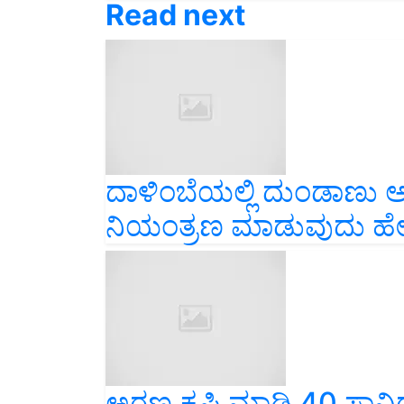
Read next
ದಾಳಿಂಬೆಯಲ್ಲಿ ದುಂಡಾಣು 
ನಿಯಂತ್ರಣ ಮಾಡುವುದು ಹೇ
ಅರಣ್ಯ ಕೃಷಿ ಮಾಡಿ 40 ಸಾವ