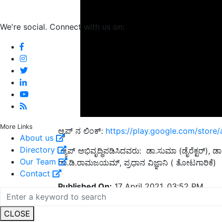
We're social. Connect with us on:
More Links
ಆ್ಯಪ್ ನ ಲಿಂಕ್
:
https://play.google.com/store
About us
Directory
ಆ್ಯಪ್ ಅಭಿವೃದ್ಧಿಪಡಿಸಿದವರು
:
ಡಾ
.
ಸುಮಾ
(
ಡೈರೆಕ್ಟರ್
),
ಡಾ
Our Team
ಡಾ.ಡಿ
.
ರಾಮಜಯಮ್
,
ಪ್ರಧಾನ ವಿಜ್ಞಾನಿ
(
ತೋಟಗಾರಿಕೆ
)
Contact
Published On:
17 April 2021, 03:52 PM
English Summary:
New app for banana cult
CLOSE