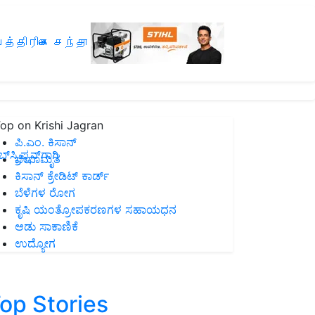
த்திரிகை சந்தா
op on Krishi Jagran
ಪಿ.ಎಂ. ಕಿಸಾನ್
ಸ್ಕ್ರಿಪ್ಷನ್‌ಗಾಗಿ
ಜೀವಾಮೃತ
ಕಿಸಾನ್ ಕ್ರೇಡಿಟ್ ಕಾರ್ಡ್
ಬೆಳೆಗಳ ರೋಗ
ಕೃಷಿ ಯಂತ್ರೋಪಕರಣಗಳ ಸಹಾಯಧನ
ಆಡು ಸಾಕಾಣಿಕೆ
ಉದ್ಯೋಗ
op Stories