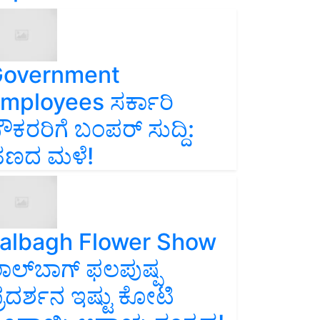
overnment
mployees ಸರ್ಕಾರಿ
ೌಕರರಿಗೆ ಬಂಪರ್‌ ಸುದ್ದಿ:
ಣದ ಮಳೆ!
albagh Flower Show
ಾಲ್‌ಬಾಗ್ ಫಲಪುಷ್ಪ
್ರದರ್ಶನ ಇಷ್ಟು ಕೋಟಿ