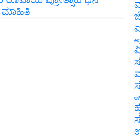
ಮ
 ಮಾಹಿತಿ
ಜ
ಎ
ಅಗ
ವ
ಸ
ಮ
ಅಗ
ಹ
ಸ
ಉ