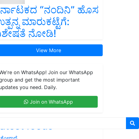
ರ್ನಾಟಕದ “ನಂದಿನಿ” ಹೊಸ
ತ್ಪನ್ನ ಮಾರುಕಟ್ಟೆಗೆ:
ಿಶೇಷತೆ ನೋಡಿ!
View More
We're on WhatsApp! Join our WhatsApp
group and get the most important
updates you need. Daily.
Join on WhatsApp
atest feeds
ಶೋಗಾಥೆ