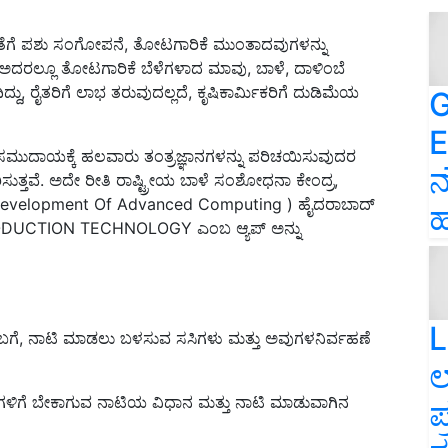
ೊತೆಗೆ ಪಶು ಸಂಗೋಪನೆ
,
ತೋಟಗಾರಿಕೆ ಮುಂತಾದವುಗಳನ್ನು
ಅದರಲ್ಲೂ ತೋಟಗಾರಿಕೆ ಬೆಳೆಗಳಾದ ಮಾವು
,
ಬಾಳೆ
,
ದಾಳಿಂಬೆ
ದ್ದು
,
ರೈತರಿಗೆ ಲಾಭ ತರುವುದಲ್ಲದೆ, ಕೃಷಿಕಾರ್ಮಿಕರಿಗೆ ದುಡಿಮೆಯ
G
E
ಮುದಾಯಕ್ಕೆ ಹಲವಾರು ತಂತ್ರಜ್ಞಾನಗಳನ್ನು ಪರಿಚಯಿಸುವುದರ
ನ
ುತ್ತವೆ
.
ಅದೇ ರೀತಿ ರಾಷ್ಟ್ರೀಯ ಬಾಳೆ ಸಂಶೋಧನಾ ಕೇಂದ್ರ
,
Development Of Advanced Computing )
ಹೈದರಾಬಾದ್
ಹ
ODUCTION TECHNOLOGY
ಎಂಬ ಆ್ಯಪ್ ಅನ್ನು
L
ಬಗೆ
,
ನಾಟಿ ಮಾಡಲು ಬಳಸುವ ಸಸಿಗಳು ಮತ್ತು ಅವುಗಳನಿರ್ವಹಣೆ
ಲ
ಿಗಳಿಗೆ ಬೇಕಾಗುವ ನಾಟಿಯ ವಿಧಾನ ಮತ್ತು ನಾಟಿ ಮಾಡುವಾಗಿನ
ಪ