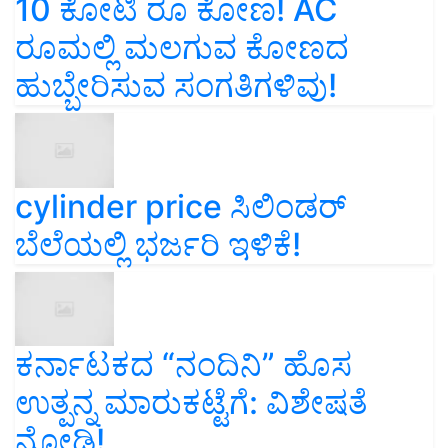
10 ಕೋಟಿ ರೂ ಕೋಣ! AC
ರೂಮಲ್ಲಿ ಮಲಗುವ ಕೋಣದ
ಹುಬ್ಬೇರಿಸುವ ಸಂಗತಿಗಳಿವು!
cylinder price ಸಿಲಿಂಡರ್‌
ಬೆಲೆಯಲ್ಲಿ ಭರ್ಜರಿ ಇಳಿಕೆ!
ಕರ್ನಾಟಕದ “ನಂದಿನಿ” ಹೊಸ
ಉತ್ಪನ್ನ ಮಾರುಕಟ್ಟೆಗೆ: ವಿಶೇಷತೆ
ನೋಡಿ!