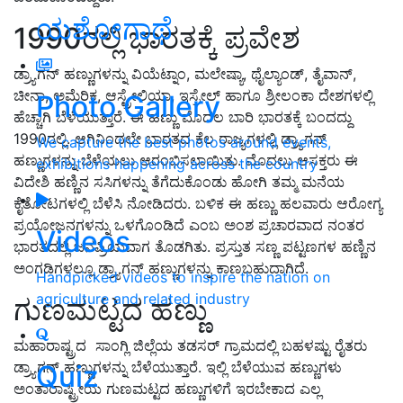
ಯಶೋಗಾಥೆ
1990
ರಲ್ಲಿ ಭಾರತಕ್ಕೆ ಪ್ರವೇಶ
ಡ್ರ್ಯಾಗನ್ ಹಣ್ಣುಗಳನ್ನು ವಿಯೆಟ್ನಾಂ
,
ಮಲೇಷ್ಯಾ
,
ಥೈಲ್ಯಾಂಡ್
,
ತೈವಾನ್
,
ಚೀನಾ
,
ಅಮೆರಿಕ
,
ಆಸ್ಟ್ರೇಲಿಯಾ
,
ಇಸ್ರೇಲ್ ಹಾಗೂ ಶ್ರೀಲಂಕಾ ದೇಶಗಳಲ್ಲಿ
Photo Gallery
ಹೆಚ್ಚಾಗಿ ಬೆಳೆಯುತ್ತಾರೆ
.
ಈ ಹಣ್ಣು ಮೊದಲ ಬಾರಿ ಭಾರತಕ್ಕೆ ಬಂದದ್ದು
1990
ರಲ್ಲಿ
.
ಆಗಿನಿಂದಲೇ ಭಾರತದ ಕೆಲ ರಾಜ್ಯಗಳಲ್ಲಿ ಡ್ರ್ಯಾಗನ್
We capture the best photos around events,
ಹಣ್ಣುಗಳನ್ನು ಬೆಳೆಯಲು ಆರಂಭಿಸಲಾಯಿತು
.
ಮೊದಲು ಆಸಕ್ತರು ಈ
exhibitions happening across the country
ವಿದೇಶಿ ಹಣ್ಣಿನ ಸಸಿಗಳನ್ನು ತೆಗೆದುಕೊಂಡು ಹೋಗಿ ತಮ್ಮ ಮನೆಯ
ಕೈತೋಟಗಳಲ್ಲಿ ಬೆಳೆಸಿ ನೋಡಿದರು
.
ಬಳಿಕ ಈ ಹಣ್ಣು ಹಲವಾರು ಆರೋಗ್ಯ
ಪ್ರಯೋಜನಗಳನ್ನು ಒಳಗೊಂಡಿದೆ ಎಂಬ ಅಂಶ ಪ್ರಚಾರವಾದ ನಂತರ
Videos
ಭಾರತದಲ್ಲಿ ಜನಪ್ರಿಯವಾಗ ತೊಡಗಿತು
.
ಪ್ರಸ್ತುತ ಸಣ್ಣ ಪಟ್ಟಣಗಳ ಹಣ್ಣಿನ
ಅಂಗಡಿಗಳಲ್ಲೂ ಡ್ರ್ಯಾಗನ್ ಹಣ್ಣುಗಳನ್ನು ಕಾಣಬಹುದಾಗಿದೆ
.
Handpicked videos to inspire the nation on
agriculture and related industry
ಗುಣಮಟ್ಟದ ಹಣ್ಣು
ಮಹಾರಾಷ್ಟ್ರದ
ಸಾಂಗ್ಲಿ ಜಿಲ್ಲೆಯ ತಡಸರ್ ಗ್ರಾಮದಲ್ಲಿ ಬಹಳಷ್ಟು ರೈತರು
ಡ್ರ್ಯಾಗನ್ ಹಣ್ಣುಗಳನ್ನು ಬೆಳೆಯುತ್ತಾರೆ
.
ಇಲ್ಲಿ ಬೆಳೆಯುವ ಹಣ್ಣುಗಳು
Quiz
ಅಂತಾರಾಷ್ಟ್ರೀಯ ಗುಣಮಟ್ಟದ ಹಣ್ಣುಗಳಿಗೆ ಇರಬೇಕಾದ ಎಲ್ಲ