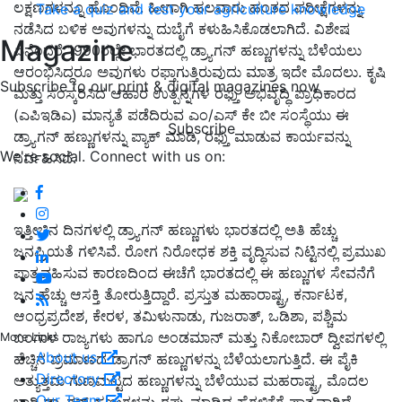
ಲಕ್ಷಣಗಳನ್ನೂ ಹೊಂದಿವೆ
.
ಹೀಗಾಗಿ ಹಲವಾರು ಹಂತದ ಪರೀಕ್ಷೆಗಳನ್ನು
Take a quiz and test your agriculture knowledge
ನಡೆಸಿದ ಬಳಿಕ ಅವುಗಳನ್ನು ದುಬೈಗೆ ಕಳುಹಿಸಿಕೊಡಲಾಗಿದೆ
.
ವಿಶೇಷ
Magazine
ಏನೆಂದರೆ
1990
ರಲ್ಲೇ ಭಾರತದಲ್ಲಿ ಡ್ರ್ಯಾಗನ್ ಹಣ್ಣುಗಳನ್ನು ಬೆಳೆಯಲು
ಆರಂಭಿಸಿದ್ದರೂ ಅವುಗಳು ರಫ್ತಾಗುತ್ತಿರುವುದು ಮಾತ್ರ ಇದೇ ಮೊದಲು
.
ಕೃಷಿ
Subscribe to our print & digital magazines now
ಮತ್ತು ಸಂಸ್ಕರಿಸಿದ ಆಹಾರ ಉತ್ಪನ್ನಗಳ ರಫ್ತು ಅಭಿವೃದ್ಧಿ ಪ್ರಾಧಿಕಾರದ
(
ಎಪಿಇಡಿಎ
)
ಮಾನ್ಯತೆ ಪಡೆದಿರುವ ಎಂ
/
ಎಸ್ ಕೇ ಬೀ ಸಂಸ್ಥೆಯು ಈ
Subscribe
ಡ್ರ್ಯಾಗನ್ ಹಣ್ಣುಗಳನ್ನು ಪ್ಯಾಕ್ ಮಾಡಿ
,
ರಫ್ತು ಮಾಡುವ ಕಾರ್ಯವನ್ನು
We're social. Connect with us on:
ನಿರ್ವಹಿಸಿದೆ
.
ಇತ್ತೀಚಿನ ದಿನಗಳಲ್ಲಿ ಡ್ರ್ಯಾಗನ್ ಹಣ್ಣುಗಳು ಭಾರತದಲ್ಲಿ ಅತಿ ಹೆಚ್ಚು
ಜನಪ್ರಿಯತೆ ಗಳಿಸಿವೆ
.
ರೋಗ ನಿರೋಧಕ ಶಕ್ತಿ ವೃದ್ಧಿಸುವ ನಿಟ್ಟಿನಲ್ಲಿ ಪ್ರಮುಖ
ಪಾತ್ರವಹಿಸುವ ಕಾರಣದಿಂದ ಈಚೆಗೆ ಭಾರತದಲ್ಲಿ ಈ ಹಣ್ಣುಗಳ ಸೇವನೆಗೆ
ಜನ ಹೆಚ್ಚು ಆಸಕ್ತಿ ತೋರುತ್ತಿದ್ದಾರೆ
.
ಪ್ರಸ್ತುತ ಮಹಾರಾಷ್ಟ್ರ
,
ಕರ್ನಾಟಕ
,
ಆಂಧ್ರಪ್ರದೇಶ
,
ಕೇರಳ
,
ತಮಿಳುನಾಡು
,
ಗುಜರಾತ್
,
ಒಡಿಶಾ
,
ಪಶ್ಚಿಮ
ಬಂಗಾಳ ರಾಜ್ಯಗಳು ಹಾಗೂ ಅಂಡಮಾನ್ ಮತ್ತು ನಿಕೋಬಾರ್ ದ್ವೀಪಗಳಲ್ಲಿ
More Links
About us
ಹೆಚ್ಚಿನ ಪ್ರಮಾಣದ ಡ್ರಾಗನ್ ಹಣ್ಣುಗಳನ್ನು ಬೆಳೆಯಲಾಗುತ್ತಿದೆ
.
ಈ ಪೈಕಿ
Directory
ಅತ್ಯುತ್ತಮ ಗುಣಮಟ್ಟದ ಹಣ್ಣುಗಳನ್ನು ಬೆಳೆಯುವ ಮಹರಾಷ್ಟ್ರ
,
ಮೊದಲ
Our Team
ಬಾರಿ ಡ್ರ್ಯಾಗನ್ ಹಣ್ಣುಗಳನ್ನು ರಫ್ತು ಮಾಡಿದ ಹೆಗ್ಗಳಿಕೆಗೆ ಪಾತ್ರವಾಗಿದೆ
.