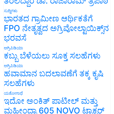
ತರಲಿದ್ದಾರೆ ಡಾ. ರಾಜಾರಾಮ್ ತ್ರಿಪಾಠಿ
ಸುದ್ದಿಗಳು
ಭಾರತದ ಗ್ರಾಮೀಣ ಆರ್ಥಿಕತೆಗೆ
FPO ನೇತೃತ್ವದ ಅಗ್ರಿವೋಲ್ಟಾಯಿಕ್ಸ್‌ನ
ಭರವಸೆ
ಅಗ್ರಿಪಿಡಿಯಾ
ಕಬ್ಬು ಬೆಳೆಯಲು ಸೂಕ್ತ ಸಲಹೆಗಳು
ಅಗ್ರಿಪಿಡಿಯಾ
ಹವಾಮಾನ ಬದಲಾವಣೆಗೆ ತಕ್ಕ ಕೃಷಿ
ಸಲಹೆಗಳು
ಯಶೋಗಾಥೆ
ಇದೋ ಅಂಕಿತ್ ಪಾಟೀಲ್ ಮತ್ತು
ಮಹೀಂದ್ರಾ 605 NOVO ಟ್ರಾಕ್ಟರ್