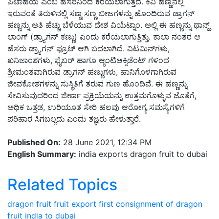
ಪಿಟಾಹಯ ಎಂಬ ಹೆಸರಿನಿಂದ ಕರೆಯಲಾಗುತ್ತದೆ
.
ಕಿವಿ ಹಣ್ಣಿನಲ್ಲಿ
ಇರುವಂತೆ ತಿರುಳಿನಲ್ಲಿ ಸಣ್ಣ ಸಣ್ಣ ಬೀಜಗಳನ್ನು ಹೊಂದಿರುವ ಡ್ರಾಗನ್
ಹಣ್ಣನ್ನು ಅತಿ ಹೆಚ್ಚು ಬೆಳೆಯುವ ದೇಶ ವಿಯೆಟ್ನಾಂ
.
ಅಲ್ಲಿ ಈ ಹಣ್ಣನ್ನು ಥಾನ್ಹ್
ಲಾಂಗ್
(
ಡ್ರ್ಯಾಗನ್ ಕಣ್ಣು
)
ಎಂದು ಕರೆಯಲಾಗುತ್ತಿತ್ತು
.
ಕಾಲಾ ನಂತರ ಆ
ಹೆಸರು ಡ್ರ್ಯಾಗನ್ ಫ್ರೂಟ್ ಆಗಿ ಬದಲಾಗಿದೆ
.
ವಿಟಮಿನ್‌ಗಳು
,
ಖನಿಜಾಂಶಗಳು
,
ಫೈಬರ್ ಹಾಗೂ ಆ್ಯಂಟಿಆಕ್ಸಿಡೆಂಟ್ ಗಳಿಂದ
ಶ್ರೀಮಂತವಾಗಿರುವ ಡ್ರಾಗನ್ ಹಣ್ಣುಗಳು
,
ಹಾನಿಗೊಳಗಾಗಿರುವ
ಜೀವಕೋಶಗಳನ್ನು ಸುಸ್ಥಿತಿಗೆ ತರುವ ಗುಣ ಹೊಂದಿವೆ
.
ಈ ಹಣ್ಣನ್ನು
ಸೇವಿಸುವುದರಿಂದ ಜೀರ್ಣ ಪ್ರಕ್ರಿಯೆಯನ್ನು ಉತ್ತಮಗೊಳ್ಳುವ ಜೊತೆಗೆ
,
ಅಧಿಕ ಒತ್ತಡ
,
ಉರಿಯೂತ ಸೇರಿ ಹಲವು ಆರೋಗ್ಯ ಸಮಸ್ಯೆಗಳಿಗೆ
ಪರಿಹಾರ ಸಿಗಬಲ್ಲದು ಎಂದು ತಜ್ಞರು ಹೇಳುತ್ತಾರೆ
.
Published On:
28 June 2021, 12:34 PM
English Summary:
india exports dragon fruit to dubai
Related Topics
dragon fruit
fruit export
first consignment of dragon
fruit
india to dubai