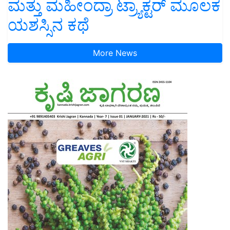
ಮತ್ತು ಮಹೀಂದ್ರಾ ಟ್ರ್ಯಾಕ್ಟರ್ ಮೂಲಕ
ಯಶಸ್ಸಿನ ಕಥೆ
More News