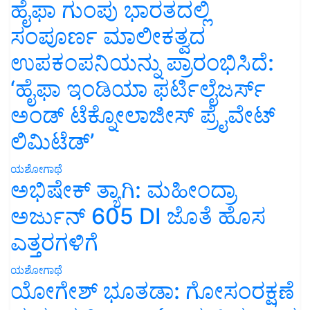
ಹೈಫಾ ಗುಂಪು ಭಾರತದಲ್ಲಿ
ಸಂಪೂರ್ಣ ಮಾಲೀಕತ್ವದ
ಉಪಕಂಪನಿಯನ್ನು ಪ್ರಾರಂಭಿಸಿದೆ:
‘ಹೈಫಾ ಇಂಡಿಯಾ ಫರ್ಟಿಲೈಜರ್ಸ್
ಅಂಡ್ ಟೆಕ್ನೋಲಾಜೀಸ್ ಪ್ರೈವೇಟ್
ಲಿಮಿಟೆಡ್’
ಯಶೋಗಾಥೆ
ಅಭಿಷೇಕ್ ತ್ಯಾಗಿ: ಮಹೀಂದ್ರಾ
ಅರ್ಜುನ್ 605 DI ಜೊತೆ ಹೊಸ
ಎತ್ತರಗಳಿಗೆ
ಯಶೋಗಾಥೆ
ಯೋಗೇಶ್ ಭೂತಡಾ: ಗೋಸಂರಕ್ಷಣೆ