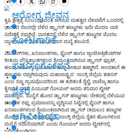
ಆರೋಗ್ಯ ಜೀವನ
ಕೃಷಿ ಕ್ಷೇತ್ರಕ್ಕೆ ಸಂಬಂಧಿಸಿದಂತೆ ಆಗಿರುವ ಮಹತ್ವದ ಬೆಳವಣಿಗೆ ಒಂದರಲ್ಲಿ
ಭಾರತದ ನೆಲದಲ್ಲೇ ಬೆಳೆದ ಡ್ರ್ಯಾಗನ್ ಹಣ್ಣುಗಳು ಇದೇ ಮೊದಲ ಬಾರಿ
ವಿದೇಶಕ್ಕೆ ರಫ್ತಾಗಿವೆ
.
ಭಾರತದಲ್ಲಿ ಬೆಳೆದ ಡ್ರ್ಯಾಗನ್ ಹಣ್ಣುಗಳ ಮೊದಲ
ತೋಟಗಾರಿಕೆ
ಬ್ಯಾಚ್ ಜೂನ್
26
ರಂದು ಶನಿವಾರ ದುಬೈ ತಲುಪಿದೆ
.
ವಿಟಮಿನ್‌ಗಳು
,
ಖನಿಜಾಂಶಗಳು
,
ಫೈಬರ್ ಹಾಗೂ ಆ್ಯಂಟಿಆಕ್ಸಿಡೆಂಟ್‌ಗಳ
ರೀತಿಯ ಪೌಷ್ಟಿಕಾಂಶಗಳಿಂದ ಶ್ರೀಮಂತವಾಗಿರುವ ಡ್ರ್ಯಾಗನ್ ಫ್ರೂಟ್
,
ಪಶುಸಂಗೋಪನೆ
ಹಲವು ಆರೋಗ್ಯ ಪ್ರಯೋಜನಗಳನ್ನು ನೀಡುವ ಹಣ್ಣಾಗಿದೆ
.
ಅಂದಹಾಗೆ ಈ
ಹಣ್ಣುಗಳು ರಫ್ತಾಗಿರುವುದು ಮಹಾರಾಷ್ಟ್ರದ
ಸಾಂಗ್ಲಿ ಜಿಲ್ಲೆಯ ತಡಸರ್
ಎಂಬ ಸಣ್ಣ ಗ್ರಾಮವೊಂದರಿಂದ
.
ಈ ಕುರಿತಂತೆ ರೈಲ್ವೆ
,
ವಾಣಿಜ್ಯ ಹಾಗೂ
ಇತರೆ
ಕೈಗಾರಿಕೆ ಸಚಿವ ಪಿಯೂಷ್ ಗೋಯಲ್ ಅವರು ಶನಿವಾರ ಟ್ವೀಟ್
ಮಾಡಿದ್ದರು
. ‘
ದುಬೈಗೆ ಹೋದ ಡ್ರ್ಯಾಗನ್ ಹಣ್ಣುಗಳು
:
ದೇಶದಲ್ಲಿ ಬೆಳೆಯುವ
ಹಣ್ಣುಗಳ ರಫ್ತು ಪ್ರಮಾಣವನ್ನು ವೃದ್ಧಿಸುವ ನಿಟ್ಟಿನಲ್ಲಿ ಫೈಬರ್ ಹಾಗೂ
ಖನಿಜಾಂಶಗಳಿಂದ ಶ್ರೀಮಂತವಾಗಿರುವ ಡ್ರ್ಯಾಗನ್
(
ಕಮಲಂ
)
ಹಣ್ಣುಗಳ
ಅಗ್ರಿಪೀಡಿಯಾ
ಮೊದಲ ಸರಕು
,
ಮಹಾರಾಷ್ಟ್ರದ
ಸಾಂಗ್ಲಿ ಜಿಲ್ಲೆಯ ರೈತರ ಹೊಲಗಳಿಂದ
ದುಬೈಗೆ ರವಾನೆಯಾಗಿದೆ’ ಎಂದು ಗೋಯಲ್ ಅವರು ಟ್ವೀಟ್‌ನಲ್ಲಿ
ಬರೆದುಕೊಂಡಿದ್ದರು
.