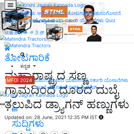
Home
ಸುದ್ದಿಗಳು
ಆರೋಗ್ಯ ಜೀವನ
ತೋಟಗಾರಿಕೆ
ಪಶುಸಂಗೋಪನೆ
ಯಶೋಗಾಥೆ
ಇತರೆ
ಅಗ್ರಿಪೀಡಿಯಾ
ಸರ್ಕಾರಿ ಯೋಜನೆಗಳು
Quiz
பத்திரிகை சந்தா
ತೋಟಗಾರಿಕೆ
ಕನ್ನಡ
ಮಹಾರಾಷ್ಟ್ರದ ಸಣ್ಣ
MFOI 2024
ಪಶುಸಂಗೋಪನೆ
ಯಶೋಗಾಥೆ
ಸರ್ಕಾರಿ ಯೋಜನೆಗಳು
ಗ್ರಾಮದಿಂದ ದೂರದ ದುಬೈ
ಇತರೆ
ಮ್ಯಾಗಜಿನ್‌ ಸಬ್‌ಸ್ಕ್ರಿಪ್ಷನ್‌ಗಾಗಿ
ತಲುಪಿದ ಡ್ರ್ಯಾಗನ್ ಹಣ್ಣುಗಳು
Updated on: 28 June, 2021 12:35 PM IST
ಸುದ್ದಿಗಳು