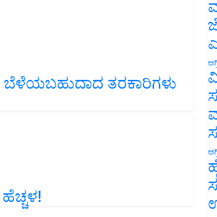
ಮ
ಜ
ಎ
ಅಗ
ಾಗಿ ಬೆಳೆಯಬಹುದಾದ ತರಕಾರಿಗಳು
ವ
ಸ
ಮ
ಅಗ
ಹ
ಸ
ೆಚ್ಚಳ!
ಉ