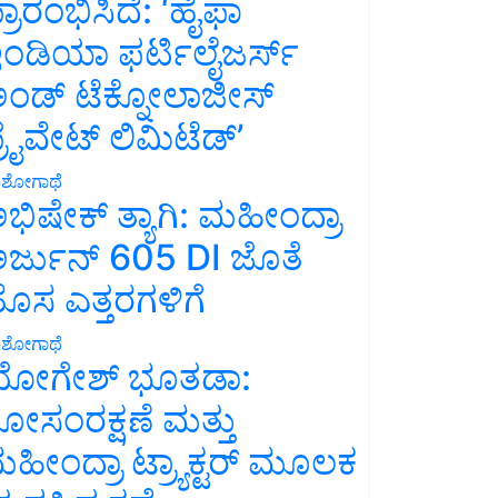
್ರಾರಂಭಿಸಿದೆ: ‘ಹೈಫಾ
ಂಡಿಯಾ ಫರ್ಟಿಲೈಜರ್ಸ್
ಂಡ್ ಟೆಕ್ನೋಲಾಜೀಸ್
್ರೈವೇಟ್ ಲಿಮಿಟೆಡ್’
ಶೋಗಾಥೆ
ಭಿಷೇಕ್ ತ್ಯಾಗಿ: ಮಹೀಂದ್ರಾ
ರ್ಜುನ್ 605 DI ಜೊತೆ
ೊಸ ಎತ್ತರಗಳಿಗೆ
ಶೋಗಾಥೆ
ೋಗೇಶ್ ಭೂತಡಾ:
ೋಸಂರಕ್ಷಣೆ ಮತ್ತು
ಹೀಂದ್ರಾ ಟ್ರ್ಯಾಕ್ಟರ್ ಮೂಲಕ