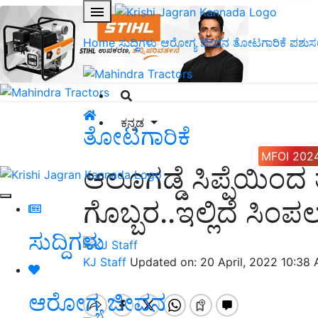
Home
ಸುದ್ದಿಗಳು
ಆರೋಗ್ಯ ಜೀವನ
ತೋಟಗಾರಿಕೆ
ಪಶುಸ
ಕನ್ನಡ
ತೋಟಗಾರಿಕೆ
MFOI 202
ಆಲೂಗಡ್ಡೆ ಸಿಪ್ಪೆಯಿಂದ
ಗೊಬ್ಬರ..ಇಲ್ಲಿದೆ ಸಿಂಪಲ್
ಸುದ್ದಿಗಳು
KJ Staff
Updated on: 20 April, 2022 10:38
ಆರೋಗ್ಯ ಜೀವನ