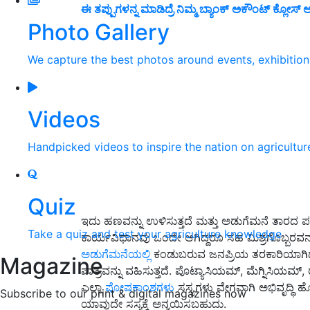
ಈ ತಪ್ಪುಗಳನ್ನ ಮಾಡಿದ್ರೆ ನಿಮ್ಮ ಬ್ಯಾಂಕ್ ಅಕೌಂಟ್ ಕ್ಲೋಸ್ 
Photo Gallery
We capture the best photos around events, exhibitio
Videos
Handpicked videos to inspire the nation on agricultur
Quiz
ಇದು ಹಣವನ್ನು ಉಳಿಸುತ್ತದೆ ಮತ್ತು ಅಡುಗೆಮನೆ ತಾರದ ಪ
Take a quiz and test your agriculture knowledge
ಕಾರ್ಯವಿಧಾನವು ಒಂದೇ ಆಗಿದ್ದರೂ ಸಹ ಮಿಶ್ರಗೊಬ್ಬರವನ
ಅಡುಗೆಮನೆಯಲ್ಲಿ
ಕಂಡುಬರುವ ಜನಪ್ರಿಯ ತರಕಾರಿಯಾಗಿದೆ.
Magazine
ಪಾತ್ರವನ್ನು ವಹಿಸುತ್ತದೆ. ಪೊಟ್ಯಾಸಿಯಮ್, ಮೆಗ್ನಿಸಿಯಮ್,
ಎಲ್ಲಾ
ಪೋಷಕಾಂಶಗಳು
ಸಸ್ಯಗಳು ವೇಗವಾಗಿ ಅಭಿವೃದ್ಧಿ
Subscribe to our print & digital magazines now
ಯಾವುದೇ ಸಸ್ಯಕ್ಕೆ ಅನ್ವಯಿಸಬಹುದು.