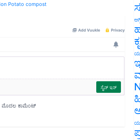
ಸ
ಅಗ
ಹ
ಕ
ಯ
ಇ
ಮ
N
ಹ
ಅ
ಯ
ಪ