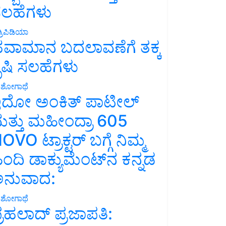
ಲಹೆಗಳು
್ರಿಪಿಡಿಯಾ
ವಾಮಾನ ಬದಲಾವಣೆಗೆ ತಕ್ಕ
ೃಷಿ ಸಲಹೆಗಳು
ಶೋಗಾಥೆ
ದೋ ಅಂಕಿತ್ ಪಾಟೀಲ್
ತ್ತು ಮಹೀಂದ್ರಾ 605
OVO ಟ್ರಾಕ್ಟರ್ ಬಗ್ಗೆ ನಿಮ್ಮ
ಿಂದಿ ಡಾಕ್ಯುಮೆಂಟ್‌ನ ಕನ್ನಡ
ನುವಾದ:
ಶೋಗಾಥೆ
್ರಹಲಾದ್ ಪ್ರಜಾಪತಿ: