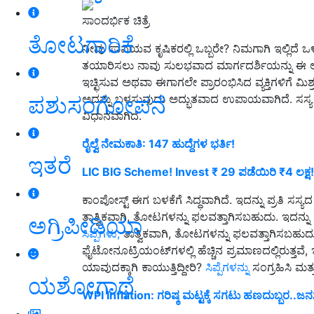
ಸಾಂದರ್ಭಿಕ ಚಿತ್ರೆ
ತೋಟಗಾರಿಕೆ
ನೀವು ಸಾವಯವ ಕೃಷಿಕರಲ್ಲಿ ಒಬ್ಬರೇ? ನಿಮಗಾಗಿ ಇಲ್ಲಿದೆ ಒಳ್
ತಯಾರಿಸಲು ನಾವು ಸುಲಭವಾದ ಮಾರ್ಗದರ್ಶಿಯನ್ನು ಈ ಲೇಖ
ಇಚ್ಛಿಸುವ ಅಥವಾ ಈಗಾಗಲೇ ಪ್ರಾರಂಭಿಸಿದ ವ್ಯಕ್ತಿಗಳಿಗೆ ಮಿಶ
ಪಶುಸಂಗೋಪನೆ
ಅದನ್ನು ಬಳಸುವುದು ಅದ್ಭುತವಾದ ಉಪಾಯವಾಗಿದೆ. ಸಸ್
ವಿಧಾನವಾಗಿದೆ.
ರೈಲ್ವೆ ನೇಮಕಾತಿ: 147 ಹುದ್ದೆಗಳ ಭರ್ತಿ!
ಇತರೆ
LIC BIG Scheme! Invest ₹ 29 ಪಡೆಯಿರಿ ₹4 ಲಕ್ಷ!
ಕಾಂಪೋಸ್ಟ್ ಈಗ ಬಳಕೆಗೆ ಸಿದ್ಧವಾಗಿದೆ. ಇದನ್ನು ಪ್ರತಿ ಸಸ್ಯದ
ತಾತ್ವಿಕವಾಗಿ, ತೋಟಗಳನ್ನು ಫಲವತ್ತಾಗಿಸಬಹುದು. ಇದನ್ನು ಪ್
ಅಗ್ರಿಪೀಡಿಯಾ
ಸಿಪ್ಪೆಗಳು,
ತಾತ್ವಿಕವಾಗಿ, ತೋಟಗಳನ್ನು ಫಲವತ್ತಾಗಿಸಬಹು
ಫೈಟೋನೂಟ್ರಿಯಂಟ್‌ಗಳಲ್ಲಿ ಹೆಚ್ಚಿನ ಪ್ರಮಾಣದಲ್ಲಿರುತ್ತವೆ
ಯಾವುದಕ್ಕಾಗಿ ಕಾಯುತ್ತಿದ್ದೀರಿ?
ಸಿಪ್ಪೆಗಳನ್ನು
ಸಂಗ್ರಹಿಸಿ ಮತ್
ಯಶೋಗಾಥೆ
WPI Inflation: ಗರಿಷ್ಠ ಮಟ್ಟಕ್ಕೆ ಸಗಟು ಹಣದುಬ್ಬರ..ಜನಸ