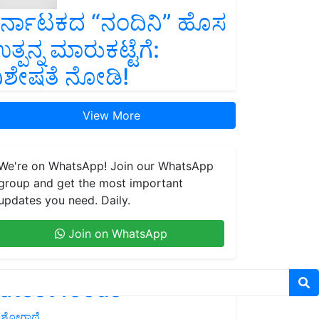
ರ್ನಾಟಕದ “ನಂದಿನಿ” ಹೊಸ
ತ್ಪನ್ನ ಮಾರುಕಟ್ಟೆಗೆ:
ಿಶೇಷತೆ ನೋಡಿ!
View More
We're on WhatsApp! Join our WhatsApp
group and get the most important
updates you need. Daily.
Join on WhatsApp
atest feeds
ಶೋಗಾಥೆ