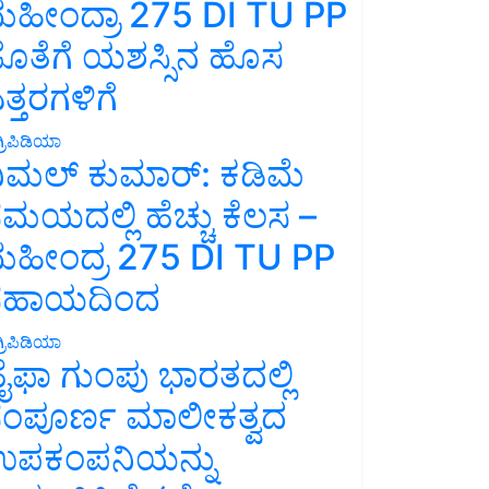
ಹೀಂದ್ರಾ 275 DI TU PP
ೊತೆಗೆ ಯಶಸ್ಸಿನ ಹೊಸ
ತ್ತರಗಳಿಗೆ
್ರಿಪಿಡಿಯಾ
ಿಮಲ್ ಕುಮಾರ್: ಕಡಿಮೆ
ಮಯದಲ್ಲಿ ಹೆಚ್ಚು ಕೆಲಸ –
ಹೀಂದ್ರ 275 DI TU PP
ಸಹಾಯದಿಂದ
್ರಿಪಿಡಿಯಾ
ೈಫಾ ಗುಂಪು ಭಾರತದಲ್ಲಿ
ಂಪೂರ್ಣ ಮಾಲೀಕತ್ವದ
ಪಕಂಪನಿಯನ್ನು