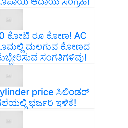
ೂಪಾಯಿ ಆದಾಯ ಸಂಗ್ರಹ!
0 ಕೋಟಿ ರೂ ಕೋಣ! AC
ೂಮಲ್ಲಿ ಮಲಗುವ ಕೋಣದ
ುಬ್ಬೇರಿಸುವ ಸಂಗತಿಗಳಿವು!
ylinder price ಸಿಲಿಂಡರ್‌
ೆಲೆಯಲ್ಲಿ ಭರ್ಜರಿ ಇಳಿಕೆ!