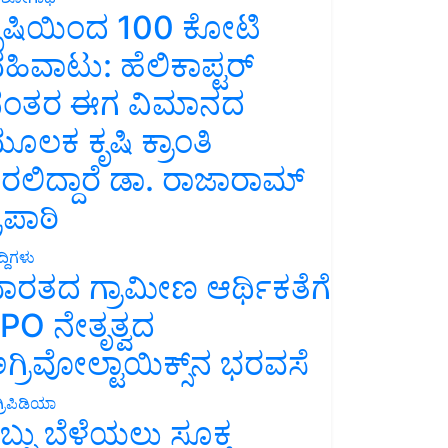
ೃಷಿಯಿಂದ 100 ಕೋಟಿ
ಹಿವಾಟು: ಹೆಲಿಕಾಪ್ಟರ್
ಂತರ ಈಗ ವಿಮಾನದ
ೂಲಕ ಕೃಷಿ ಕ್ರಾಂತಿ
ರಲಿದ್ದಾರೆ ಡಾ. ರಾಜಾರಾಮ್
್ರಿಪಾಠಿ
್ದಿಗಳು
ಾರತದ ಗ್ರಾಮೀಣ ಆರ್ಥಿಕತೆಗೆ
PO ನೇತೃತ್ವದ
ಗ್ರಿವೋಲ್ಟಾಯಿಕ್ಸ್‌ನ ಭರವಸೆ
್ರಿಪಿಡಿಯಾ
ಬ್ಬು ಬೆಳೆಯಲು ಸೂಕ್ತ