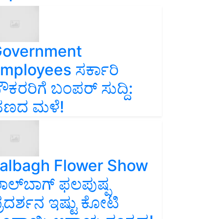
overnment
mployees ಸರ್ಕಾರಿ
ೌಕರರಿಗೆ ಬಂಪರ್‌ ಸುದ್ದಿ:
ಣದ ಮಳೆ!
albagh Flower Show
ಾಲ್‌ಬಾಗ್ ಫಲಪುಷ್ಪ
್ರದರ್ಶನ ಇಷ್ಟು ಕೋಟಿ