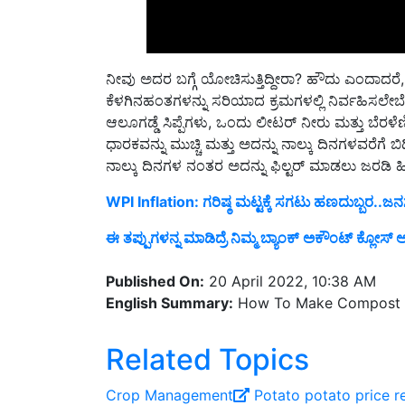
ನೀವು ಅದರ ಬಗ್ಗೆ ಯೋಚಿಸುತ್ತಿದ್ದೀರಾ? ಹೌದು ಎಂದಾದರೆ,
ಕೆಳಗಿನಹಂತಗಳನ್ನು ಸರಿಯಾದ ಕ್ರಮಗಳಲ್ಲಿ ನಿರ್ವಹಿಸಲೇಬ
ಆಲೂಗಡ್ಡೆ ಸಿಪ್ಪೆಗಳು, ಒಂದು ಲೀಟರ್ ನೀರು ಮತ್ತು ಬೆರಳೆಣ
ಧಾರಕವನ್ನು ಮುಚ್ಚಿ ಮತ್ತು ಅದನ್ನು ನಾಲ್ಕು ದಿನಗಳವರೆಗೆ 
ನಾಲ್ಕು ದಿನಗಳ ನಂತರ ಅದನ್ನು ಫಿಲ್ಟರ್ ಮಾಡಲು ಜರಡಿ ಹಿ
WPI Inflation: ಗರಿಷ್ಠ ಮಟ್ಟಕ್ಕೆ ಸಗಟು ಹಣದುಬ್ಬರ..ಜನಸ
ಈ ತಪ್ಪುಗಳನ್ನ ಮಾಡಿದ್ರೆ ನಿಮ್ಮ ಬ್ಯಾಂಕ್ ಅಕೌಂಟ್ ಕ್ಲೋಸ್ 
Published On:
20 April 2022, 10:38 AM
English Summary:
How To Make Compost F
Related Topics
Crop Management
Potato
potato price r
potatoes rate have been increased after on