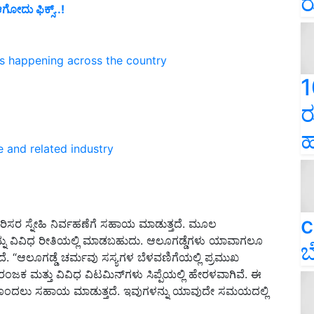
ರ
ಆಗೋದು ಫಿಕ್ಸ್..!
ns happening across the country
1
ರ
ಹ
e and related industry
c
ರಿಸರ ಸ್ನೇಹಿ ನಿರ್ವಹಣೆಗೆ ಸಹಾಯ ಮಾಡುತ್ತದೆ. ಮೂಲ
್ನು ವಿವಿಧ ರೀತಿಯಲ್ಲಿ ಮಾಡಬಹುದು. ಆಲೂಗಡ್ಡೆಗಳು ಯಾವಾಗಲೂ
ಬ
 “ಆಲೂಗಡ್ಡೆ ಚರ್ಮವು ಸಸ್ಯಗಳ ಬೆಳವಣಿಗೆಯಲ್ಲಿ ಪ್ರಮುಖ
 ರಂಜಕ ಮತ್ತು ವಿವಿಧ ವಿಟಮಿನ್‌ಗಳು ಸಿಪ್ಪೆಯಲ್ಲಿ ಹೇರಳವಾಗಿವೆ. ಈ
 ಹೊಂದಲು ಸಹಾಯ ಮಾಡುತ್ತದೆ. ಇವುಗಳನ್ನು ಯಾವುದೇ ಸಮಯದಲ್ಲಿ