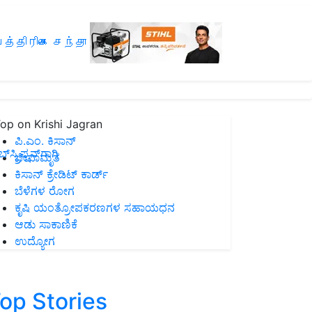
த்திரிகை சந்தா
op on Krishi Jagran
ಪಿ.ಎಂ. ಕಿಸಾನ್
ಸ್ಕ್ರಿಪ್ಷನ್‌ಗಾಗಿ
ಜೀವಾಮೃತ
ಕಿಸಾನ್ ಕ್ರೇಡಿಟ್ ಕಾರ್ಡ್
ಬೆಳೆಗಳ ರೋಗ
ಕೃಷಿ ಯಂತ್ರೋಪಕರಣಗಳ ಸಹಾಯಧನ
ಆಡು ಸಾಕಾಣಿಕೆ
ಉದ್ಯೋಗ
op Stories