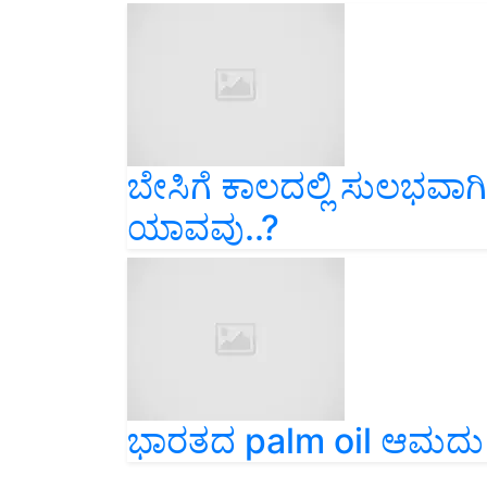
ಬೇಸಿಗೆ ಕಾಲದಲ್ಲಿ ಸುಲಭವ
ಯಾವವು..?
ಭಾರತದ palm oil ಆಮದು ಹ