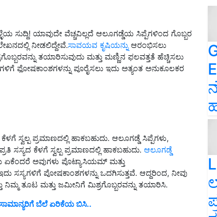
ಳೆಯ ಸುದ್ದಿ! ಯಾವುದೇ ವೆಚ್ಚವಿಲ್ಲದೆ ಆಲೂಗಡ್ಡೆಯ ಸಿಪ್ಪೆಗಳಿಂದ ಗೊಬ್ಬರ
ನದಲ್ಲಿ ನೀಡಲಿದ್ದೇವೆ.
ಸಾವಯವ ಕೃಷಿಯನ್ನು
ಆರಂಭಿಸಲು
G
್ರಗೊಬ್ಬರವನ್ನು ತಯಾರಿಸುವುದು ಮತ್ತು ಮಣ್ಣಿನ ಫಲವತ್ತತೆ ಹೆಚ್ಚಿಸಲು
E
ಯಗಳಿಗೆ ಫೋಷಕಾಂಶಗಳನ್ನು ಪೂರೈಸಲು ಇದು ಅತ್ಯಂತ ಅನುಕೂಲಕರ
ನ
ಹ
 ಕೆಳಗೆ ಸ್ವಲ್ಪ ಪ್ರಮಾಣದಲ್ಲಿ ಹಾಕಬಹುದು. ಆಲೂಗಡ್ಡೆ ಸಿಪ್ಪೆಗಳು,
ರತಿ ಸಸ್ಯದ ಕೆಳಗೆ ಸ್ವಲ್ಪ ಪ್ರಮಾಣದಲ್ಲಿ ಹಾಕಬಹುದು.
ಆಲೂಗಡ್ಡೆ
L
ದು ಏಕೆಂದರೆ ಅವುಗಳು ಪೊಟ್ಯಾಸಿಯಮ್ ಮತ್ತು
, ಇದು ಸಸ್ಯಗಳಿಗೆ ಪೋಷಕಾಂಶಗಳನ್ನು ಒದಗಿಸುತ್ತವೆ. ಆದ್ದರಿಂದ, ನೀವು
ಲ
ತು ನಿಮ್ಮ ತೂಟ ಮತ್ತು ಜಮೀನಿಗೆ ಮಿಶ್ರಗೊಬ್ಬರವನ್ನು ತಯಾರಿಸಿ.
ಪ
ಾಮಾನ್ಯರಿಗೆ ಬೆಲೆ ಏರಿಕೆಯ ಬಿಸಿ..