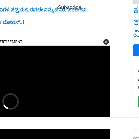
ಕ
Subscribe
ಿಗಳ ಪಟ್ಟಿಯಲ್ಲಿ ಈಗಲೇ ನಿಮ್ಮ ಹೆಸರು ಪರಿಶೀಲಿಸಿ
ಉ
ಳ ಬೋನಸ್‌..!
ವ
ERTISEMENT
L
ಯ