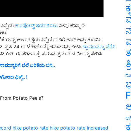
ಕ
ವ
 ಸಿಪ್ಪೆಯ
ಕಾಂಪೋಸ್ಟ್ ತಯಾರಿಸಲು
ನೀವು ಕನಿಷ್ಮ ಈ
ೇಕು.
ನ
ಿಕೆಯಷ್ಟು ಆಲೂಗಡ್ಡೆಯ ಸಿಪ್ಪೆಯೊಂದಿಗೆ ಜಾರ್ ಅನ್ನು ತುಂಬಿಸಿ.
ಮ
ಬಿಡಿ. ಪ್ರತಿ 24 ಗಂಟೆಗಳಿಗೊಮ್ಮೆ ಚಮಚವನ್ನು ಬಳಸಿ
ದ್ರಾವಣವನ್ನು ಬೆರೆಸಿ
.
ಡಿಯಿರಿ. ಈ ಪರಿಹಾರಕ್ಕೆ, ಸಮಾನ ಪ್ರಮಾಣದ ನೀರನ್ನು ಸೇರಿಸಿ.
ತ
ಾಮಾನ್ಯರಿಗೆ ಬೆಲೆ ಏರಿಕೆಯ ಬಿಸಿ..
ತ
ಆಗೋದು ಫಿಕ್ಸ್..!
ಸುದ
ಭ
rom Potato Peels?
F
ಅ
ಅಗ
ecord hike
potato rate hike
potato rate increased
ಕ
ion
Potato compost