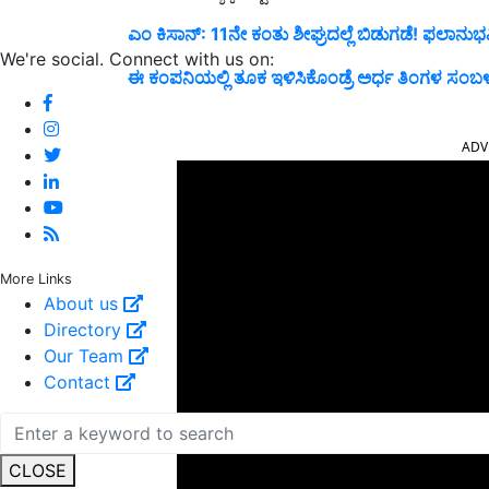
ಎಂ ಕಿಸಾನ್: 11ನೇ ಕಂತು ಶೀಘ್ರದಲ್ಲೆ ಬಿಡುಗಡೆ! ಫಲಾನುಭವ
We're social. Connect with us on:
ಈ ಕಂಪನಿಯಲ್ಲಿ ತೂಕ ಇಳಿಸಿಕೊಂಡ್ರೆ ಅರ್ಧ ತಿಂಗಳ ಸಂಬ
ADV
More Links
About us
Directory
Our Team
Contact
CLOSE