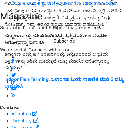
Take a quiz and test your agriculture knowledge
ಬೆಳೆಸುವುದು ಮತ್ತು ಆರೈಕೆ ಮಾಡುವುದು ಒಂದು ದೊಡ್ಡ ಕಾರ್ಯವಾಗಿದೆ
ಮತ್ತು ನೀವು ಅದನ್ನು ಯಶಸ್ವಿಯಾಗಿ ಮಾಡಿದಾಗ, ಅದು ನಿಮ್ಮಲ್ಲಿ ಸಾಧಿಸಿದ
Magazine
ಭಾವನೆಯನ್ನು ಉಂಟುಮಾಡುತ್ತದೆ. ನಿಮ್ಮ ಶ್ರಮದ ಫಲವನ್ನು ನೀವು
ನೋಡಿದಾಗ, ನೀವು ಅತ್ಯಂತ ತೃಪ್ತಿಯ ಭಾವವನ್ನು ಪಡೆಯುತ್ತೀರಿ.
Subscribe to our print & digital magazines now
ಹಣ್ಣುಗಳು ಮತ್ತು ಹಸಿ ತರಕಾರಿಗಳನ್ನು ತಿನ್ನುವ ಮೂಲಕ ಮಾನಸಿಕ
Subscribe
ಆರೋಗ್ಯವನ್ನು ಸುಧಾರಿಸಿ
We're social. Connect with us on:
ಹಣ್ಣುಗಳು ಮತ್ತು ಹಸಿ ತರಕಾರಿಗಳನ್ನು ತಿನ್ನುವುದರಿಂದ ಖಿನ್ನತೆಯ
ಲಕ್ಷಣಗಳನ್ನು ಕಡಿಮೆ ಮಾಡುತ್ತದೆ ಮತ್ತು ಮಾನಸಿಕ ಆರೋಗ್ಯವನ್ನು
ಹೆಚ್ಚಿಸುತ್ತದೆ.
Indoor Fish Farming: ಒಳಾಂಗಣ ಮೀನು ಸಾಕಾಣಿಕೆ ಮಾಡಿ 3 ಪಟ್ಟು
ಲಾಭ ಗಳಿಸಿ
More Links
About us
Directory
Our Team