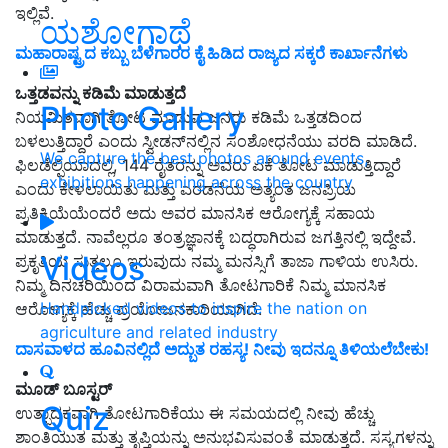
ಇಲ್ಲಿವೆ.
ಯಶೋಗಾಥೆ
ಮಹಾರಾಷ್ಟ್ರದ ಕಬ್ಬು ಬೆಳೆಗಾರರ ಕೈ ಹಿಡಿದ ರಾಜ್ಯದ ಸಕ್ಕರೆ ಕಾರ್ಖಾನೆಗಳು
ಒತ್ತಡವನ್ನು ಕಡಿಮೆ ಮಾಡುತ್ತದೆ
Photo Gallery
ನಿಯಮಿತವಾಗಿ ತೋಟ ಮಾಡುವ ಜನರು ಕಡಿಮೆ ಒತ್ತಡದಿಂದ
ಬಳಲುತ್ತಿದ್ದಾರೆ ಎಂದು ಸ್ವೀಡನ್‌ನಲ್ಲಿನ ಸಂಶೋಧನೆಯು ವರದಿ ಮಾಡಿದೆ.
We capture the best photos around events,
ಫಿಲಡೆಲ್ಫಿಯಾದಲ್ಲಿ, 144 ರೈತರನ್ನು ಅವರು ಏಕೆ ತೋಟ ಮಾಡುತ್ತಿದ್ದಾರೆ
exhibitions happening across the country
ಎಂದು ಕೇಳಲಾಯಿತು ಮತ್ತು ಎರಡನೆಯ ಅತ್ಯಂತ ಜನಪ್ರಿಯ
ಪ್ರತಿಕ್ರಿಯೆಯೆಂದರೆ ಅದು ಅವರ ಮಾನಸಿಕ ಆರೋಗ್ಯಕ್ಕೆ ಸಹಾಯ
ಮಾಡುತ್ತದೆ. ನಾವೆಲ್ಲರೂ ತಂತ್ರಜ್ಞಾನಕ್ಕೆ ಬದ್ಧರಾಗಿರುವ ಜಗತ್ತಿನಲ್ಲಿ ಇದ್ದೇವೆ.
Videos
ಪ್ರಕೃತಿಯ ಸುತ್ತಲೂ ಇರುವುದು ನಮ್ಮ ಮನಸ್ಸಿಗೆ ತಾಜಾ ಗಾಳಿಯ ಉಸಿರು.
ನಿಮ್ಮ ದಿನಚರಿಯಿಂದ ವಿರಾಮವಾಗಿ ತೋಟಗಾರಿಕೆ ನಿಮ್ಮ ಮಾನಸಿಕ
Handpicked videos to inspire the nation on
ಆರೋಗ್ಯಕ್ಕೆ ಹೆಚ್ಚು ಪ್ರಯೋಜನಕಾರಿಯಾಗಿದೆ.
agriculture and related industry
ದಾಸವಾಳದ ಹೂವಿನಲ್ಲಿದೆ ಅದ್ಬುತ ರಹಸ್ಯ! ನೀವು ಇದನ್ನೂ ತಿಳಿಯಲೆಬೇಕು!
ಮೂಡ್ ಬೂಸ್ಟರ್
Quiz
ಉತ್ಪಾದಕವಾಗಿ ತೋಟಗಾರಿಕೆಯು ಈ ಸಮಯದಲ್ಲಿ ನೀವು ಹೆಚ್ಚು
ಶಾಂತಿಯುತ ಮತ್ತು ತೃಪ್ತಿಯನ್ನು ಅನುಭವಿಸುವಂತೆ ಮಾಡುತ್ತದೆ. ಸಸ್ಯಗಳನ್ನು