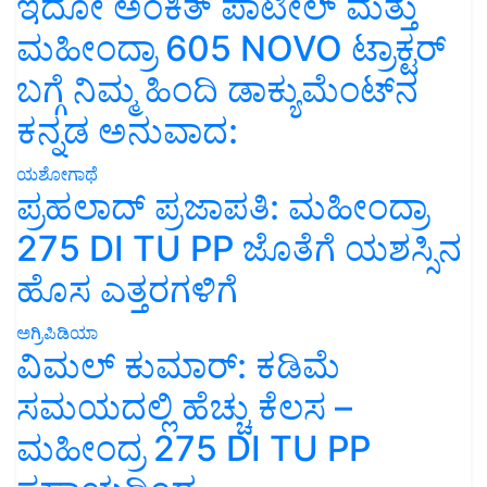
ಇದೋ ಅಂಕಿತ್ ಪಾಟೀಲ್ ಮತ್ತು
ಮಹೀಂದ್ರಾ 605 NOVO ಟ್ರಾಕ್ಟರ್
ಬಗ್ಗೆ ನಿಮ್ಮ ಹಿಂದಿ ಡಾಕ್ಯುಮೆಂಟ್‌ನ
ಕನ್ನಡ ಅನುವಾದ:
ಯಶೋಗಾಥೆ
ಪ್ರಹಲಾದ್ ಪ್ರಜಾಪತಿ: ಮಹೀಂದ್ರಾ
275 DI TU PP ಜೊತೆಗೆ ಯಶಸ್ಸಿನ
ಹೊಸ ಎತ್ತರಗಳಿಗೆ
ಅಗ್ರಿಪಿಡಿಯಾ
ವಿಮಲ್ ಕುಮಾರ್: ಕಡಿಮೆ
ಸಮಯದಲ್ಲಿ ಹೆಚ್ಚು ಕೆಲಸ –
ಮಹೀಂದ್ರ 275 DI TU PP