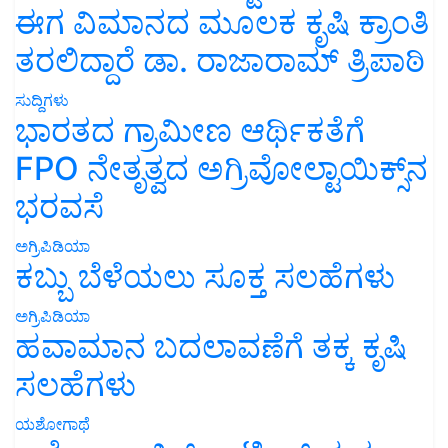
ಈಗ ವಿಮಾನದ ಮೂಲಕ ಕೃಷಿ ಕ್ರಾಂತಿ
ತರಲಿದ್ದಾರೆ ಡಾ. ರಾಜಾರಾಮ್ ತ್ರಿಪಾಠಿ
ಸುದ್ದಿಗಳು
ಭಾರತದ ಗ್ರಾಮೀಣ ಆರ್ಥಿಕತೆಗೆ
FPO ನೇತೃತ್ವದ ಅಗ್ರಿವೋಲ್ಟಾಯಿಕ್ಸ್‌ನ
ಭರವಸೆ
ಅಗ್ರಿಪಿಡಿಯಾ
ಕಬ್ಬು ಬೆಳೆಯಲು ಸೂಕ್ತ ಸಲಹೆಗಳು
ಅಗ್ರಿಪಿಡಿಯಾ
ಹವಾಮಾನ ಬದಲಾವಣೆಗೆ ತಕ್ಕ ಕೃಷಿ
ಸಲಹೆಗಳು
ಯಶೋಗಾಥೆ