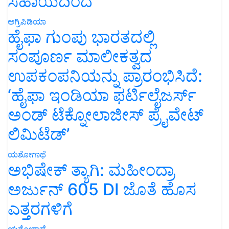
ಸಹಾಯದಿಂದ
ಅಗ್ರಿಪಿಡಿಯಾ
ಹೈಫಾ ಗುಂಪು ಭಾರತದಲ್ಲಿ
ಸಂಪೂರ್ಣ ಮಾಲೀಕತ್ವದ
ಉಪಕಂಪನಿಯನ್ನು ಪ್ರಾರಂಭಿಸಿದೆ:
‘ಹೈಫಾ ಇಂಡಿಯಾ ಫರ್ಟಿಲೈಜರ್ಸ್
ಅಂಡ್ ಟೆಕ್ನೋಲಾಜೀಸ್ ಪ್ರೈವೇಟ್
ಲಿಮಿಟೆಡ್’
ಯಶೋಗಾಥೆ
ಅಭಿಷೇಕ್ ತ್ಯಾಗಿ: ಮಹೀಂದ್ರಾ
ಅರ್ಜುನ್ 605 DI ಜೊತೆ ಹೊಸ
ಎತ್ತರಗಳಿಗೆ
ಯಶೋಗಾಥೆ