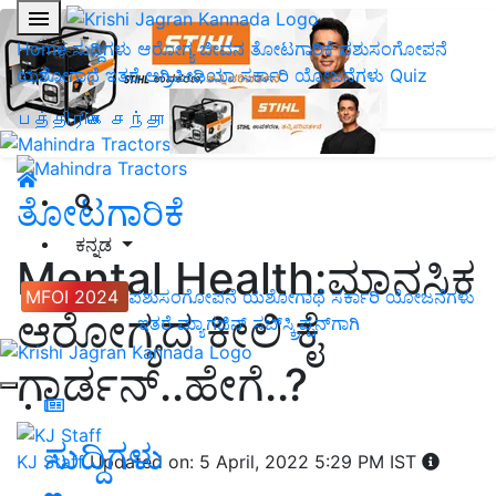
Home
ಸುದ್ದಿಗಳು
ಆರೋಗ್ಯ ಜೀವನ
ತೋಟಗಾರಿಕೆ
ಪಶುಸಂಗೋಪನೆ
ಯಶೋಗಾಥೆ
ಇತರೆ
ಅಗ್ರಿಪೀಡಿಯಾ
ಸರ್ಕಾರಿ ಯೋಜನೆಗಳು
Quiz
பத்திரிகை சந்தா
ತೋಟಗಾರಿಕೆ
ಕನ್ನಡ
Mental Health:ಮಾನಸಿಕ
MFOI 2024
ಪಶುಸಂಗೋಪನೆ
ಯಶೋಗಾಥೆ
ಸರ್ಕಾರಿ ಯೋಜನೆಗಳು
ಆರೋಗ್ಯದ ಕೀಲಿ ಕೈ
ಇತರೆ
ಮ್ಯಾಗಜಿನ್‌ ಸಬ್‌ಸ್ಕ್ರಿಪ್ಷನ್‌ಗಾಗಿ
ಗಾರ್ಡನ್‌..ಹೇಗೆ..?
ಸುದ್ದಿಗಳು
KJ Staff
Updated on: 5 April, 2022 5:29 PM IST