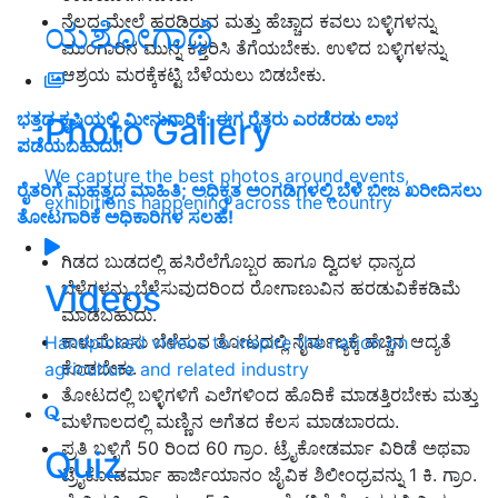
ನೆಲದ ಮೇಲೆ ಹರಡಿರುವ ಮತ್ತು ಹೆಚ್ಚಾದ ಕವಲು ಬಳ್ಳಿಗಳನ್ನು
ಯಶೋಗಾಥೆ
ಮುಂಗಾರಿನ ಮುನ್ನ ಕತ್ತರಿಸಿ ತೆಗೆಯಬೇಕು. ಉಳಿದ ಬಳ್ಳಿಗಳನ್ನು
ಆಶ್ರಯ ಮರಕ್ಕೆಕಟ್ಟಿ ಬೆಳೆಯಲು ಬಿಡಬೇಕು.
ಭತ್ತದ ಕೃಷಿಯಲ್ಲಿ ಮೀನುಗಾರಿಕೆ: ಈಗ ರೈತರು ಎರಡೆರಡು ಲಾಭ
Photo Gallery
ಪಡೆಯಬಹುದು!
We capture the best photos around events,
ರೈತರಿಗೆ ಮಹತ್ವದ ಮಾಹಿತಿ; ಅಧಿಕೃತ ಅಂಗಡಿಗಳಲ್ಲಿ ಬೆಳೆ ಬೀಜ ಖರೀದಿಸಲು
exhibitions happening across the country
ತೋಟಗಾರಿಕೆ ಅಧಿಕಾರಿಗಳ ಸಲಹೆ!
ಗಿಡದ ಬುಡದಲ್ಲಿ ಹಸಿರೆಲೆಗೊಬ್ಬರ ಹಾಗೂ ದ್ವಿದಳ ಧಾನ್ಯದ
Videos
ಬೆಳೆಗಳನ್ನು ಬೆಳೆಸುವುದರಿಂದ ರೋಗಾಣುವಿನ ಹರಡುವಿಕೆಕಡಿಮೆ
ಮಾಡಬಹುದು.
ಕಾಳುಮೆಣಸು ಬೆಳೆಸುವ ತೋಟದಲ್ಲಿ ನೈರ್ಮಲ್ಯಕ್ಕೆ ಹೆಚ್ಚಿನ ಆದ್ಯತೆ
Handpicked videos to inspire the nation on
ಕೊಡಬೇಕು.
agriculture and related industry
ತೋಟದಲ್ಲಿ ಬಳ್ಳಿಗಳಿಗೆ ಎಲೆಗಳಿಂದ ಹೊದಿಕೆ ಮಾಡತ್ತಿರಬೇಕು ಮತ್ತು
ಮಳೆಗಾಲದಲ್ಲಿ ಮಣ್ಣಿನ ಅಗೆತದ ಕೆಲಸ ಮಾಡಬಾರದು.
ಪ್ರತಿ ಬಳ್ಳಿಗೆ 50 ರಿಂದ 60 ಗ್ರಾಂ. ಟ್ರೈಕೋಡರ್ಮಾ ವಿರಿಡೆ ಅಥವಾ
Quiz
ಟ್ರೈಕೋಡರ್ಮಾ ಹಾರ್ಜಿಯಾನಂ ಜೈವಿಕ ಶಿಲೀಂಧ್ರವನ್ನು 1 ಕಿ. ಗ್ರಾಂ.