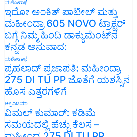
ಯಶೋಗಾಥೆ
ಇದೋ ಅಂಕಿತ್ ಪಾಟೀಲ್ ಮತ್ತು
ಮಹೀಂದ್ರಾ 605 NOVO ಟ್ರಾಕ್ಟರ್
ಬಗ್ಗೆ ನಿಮ್ಮ ಹಿಂದಿ ಡಾಕ್ಯುಮೆಂಟ್‌ನ
ಕನ್ನಡ ಅನುವಾದ:
ಯಶೋಗಾಥೆ
ಪ್ರಹಲಾದ್ ಪ್ರಜಾಪತಿ: ಮಹೀಂದ್ರಾ
275 DI TU PP ಜೊತೆಗೆ ಯಶಸ್ಸಿನ
ಹೊಸ ಎತ್ತರಗಳಿಗೆ
ಅಗ್ರಿಪಿಡಿಯಾ
ವಿಮಲ್ ಕುಮಾರ್: ಕಡಿಮೆ
ಸಮಯದಲ್ಲಿ ಹೆಚ್ಚು ಕೆಲಸ –
ಮಹೀಂದ್ರ 275 DI TU PP