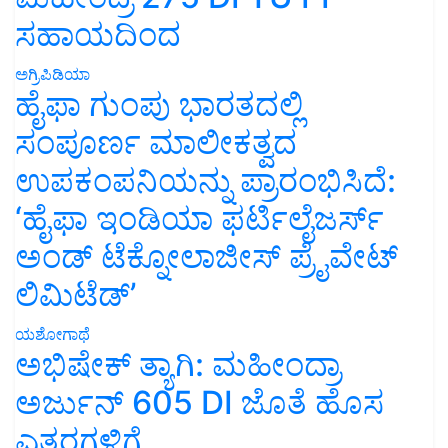
ಸಹಾಯದಿಂದ
ಅಗ್ರಿಪಿಡಿಯಾ
ಹೈಫಾ ಗುಂಪು ಭಾರತದಲ್ಲಿ
ಸಂಪೂರ್ಣ ಮಾಲೀಕತ್ವದ
ಉಪಕಂಪನಿಯನ್ನು ಪ್ರಾರಂಭಿಸಿದೆ:
‘ಹೈಫಾ ಇಂಡಿಯಾ ಫರ್ಟಿಲೈಜರ್ಸ್
ಅಂಡ್ ಟೆಕ್ನೋಲಾಜೀಸ್ ಪ್ರೈವೇಟ್
ಲಿಮಿಟೆಡ್’
ಯಶೋಗಾಥೆ
ಅಭಿಷೇಕ್ ತ್ಯಾಗಿ: ಮಹೀಂದ್ರಾ
ಅರ್ಜುನ್ 605 DI ಜೊತೆ ಹೊಸ
ಎತ್ತರಗಳಿಗೆ