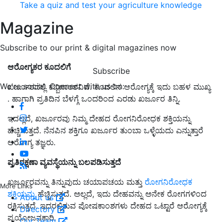
Take a quiz and test your agriculture knowledge
Magazine
Subscribe to our print & digital magazines now
ಆರೋಗ್ಯಕರ ಕೂದಲಿಗೆ
Subscribe
We're social. Connect with us on:
ಖರ್ಜೂರದಲ್ಲಿ ಕಬ್ಬಿಣಾಂಶವಿದೆ. ಕೂದಲಿನ ಆರೋಗ್ಯಕ್ಕೆ ಇದು ಬಹಳ ಮುಖ್ಯ
. ಹಾಗಾಗಿ ಪ್ರತಿದಿನ ಬೆಳಗ್ಗೆ ಒಂದರಿಂದ ಎರಡು ಖರ್ಜೂರ ತಿನ್ನಿ.
ಇದಲ್ಲದೆ, ಖರ್ಜೂರವು ನಿಮ್ಮ ದೇಹದ ರೋಗನಿರೋಧಕ ಶಕ್ತಿಯನ್ನು
ಹೆಚ್ಚಿಸುತ್ತದೆ. ನೆನಪಿನ ಶಕ್ತಿಗೂ ಖರ್ಜೂರ ತುಂಬಾ ಒಳ್ಳೆಯದು ಎನ್ನುತ್ತಾರೆ
ಆರೋಗ್ಯ ತಜ್ಞರು.
ಪ್ರತಿರಕ್ಷಣಾ ವ್ಯವಸ್ಥೆಯನ್ನು ಬಲಪಡಿಸುತ್ತದೆ
ಖರ್ಜೂರವನ್ನು ತಿನ್ನುವುದು ಚಯಾಪಚಯ ಮತ್ತು
ರೋಗನಿರೋಧಕ
More Links
ಶಕ್ತಿಯನ್ನು
ಹೆಚ್ಚಿಸುತ್ತದೆ. ಅಲ್ಲದೆ, ಇದು ದೇಹವನ್ನು ಅನೇಕ ರೋಗಗಳಿಂದ
About us
ರಕ್ಷಿಸುತ್ತದೆ. ಇದರಲ್ಲಿರುವ ಪೋಷಕಾಂಶಗಳು ದೇಹದ ಒಟ್ಟಾರೆ ಆರೋಗ್ಯಕ್ಕೆ
Directory
ಪ್ರಯೋಜನಕಾರಿ.
Our Team