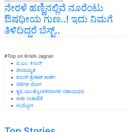
ನೇರಳೆ ಹಣ್ಣಿನಲ್ಲಿವೆ ನೂರೆಂಟು
ಔಷಧೀಯ ಗುಣ..! ಇದು ನಿಮಗೆ
ತಿಳಿದಿದ್ದರೆ ಬೆಸ್ಟ್‌..
#Top on Krishi Jagran
ಪಿ.ಎಂ. ಕಿಸಾನ್
ಜೀವಾಮೃತ
ಕಿಸಾನ್ ಕ್ರೇಡಿಟ್ ಕಾರ್ಡ್
ಬೆಳೆಗಳ ರೋಗ
ಕೃಷಿ ಯಂತ್ರೋಪಕರಣಗಳ ಸಹಾಯಧನ
ಆಡು ಸಾಕಾಣಿಕೆ
ಉದ್ಯೋಗ
Top Stories