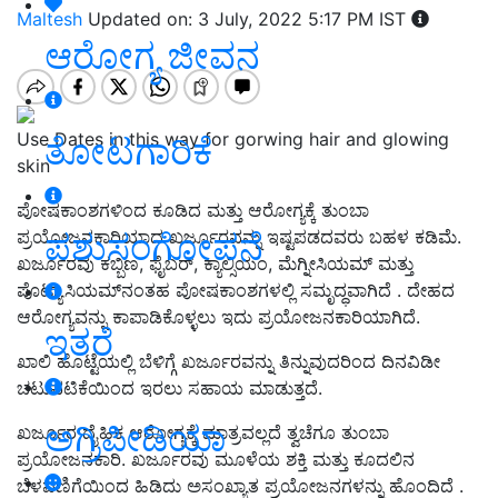
Maltesh
Updated on: 3 July, 2022 5:17 PM IST
ಆರೋಗ್ಯ ಜೀವನ
Use Dates in this way for gorwing hair and glowing
ತೋಟಗಾರಿಕೆ
skin
ಪೋಷಕಾಂಶಗಳಿಂದ ಕೂಡಿದ ಮತ್ತು ಆರೋಗ್ಯಕ್ಕೆ ತುಂಬಾ
ಪಶುಸಂಗೋಪನೆ
ಪ್ರಯೋಜನಕಾರಿಯಾದ ಖರ್ಜೂರವನ್ನು ಇಷ್ಟಪಡದವರು ಬಹಳ ಕಡಿಮೆ.
ಖರ್ಜೂರವು ಕಬ್ಬಿಣ, ಫೈಬರ್, ಕ್ಯಾಲ್ಸಿಯಂ, ಮೆಗ್ನೀಸಿಯಮ್ ಮತ್ತು
ಪೊಟ್ಯಾಸಿಯಮ್‌ನಂತಹ ಪೋಷಕಾಂಶಗಳಲ್ಲಿ ಸಮೃದ್ಧವಾಗಿದೆ . ದೇಹದ
ಆರೋಗ್ಯವನ್ನು ಕಾಪಾಡಿಕೊಳ್ಳಲು ಇದು ಪ್ರಯೋಜನಕಾರಿಯಾಗಿದೆ.
ಇತರೆ
ಖಾಲಿ ಹೊಟ್ಟೆಯಲ್ಲಿ ಬೆಳಿಗ್ಗೆ ಖರ್ಜೂರವನ್ನು ತಿನ್ನುವುದರಿಂದ ದಿನವಿಡೀ
ಚಟುವಟಿಕೆಯಿಂದ ಇರಲು ಸಹಾಯ ಮಾಡುತ್ತದೆ.
ಅಗ್ರಿಪೀಡಿಯಾ
ಖರ್ಜೂರ ದೈಹಿಕ ಆರೋಗ್ಯಕ್ಕೆ ಮಾತ್ರವಲ್ಲದೆ ತ್ವಚೆಗೂ ತುಂಬಾ
ಪ್ರಯೋಜನಕಾರಿ. ಖರ್ಜೂರವು ಮೂಳೆಯ ಶಕ್ತಿ ಮತ್ತು ಕೂದಲಿನ
ಬೆಳವಣಿಗೆಯಿಂದ ಹಿಡಿದು ಅಸಂಖ್ಯಾತ ಪ್ರಯೋಜನಗಳನ್ನು ಹೊಂದಿದೆ .