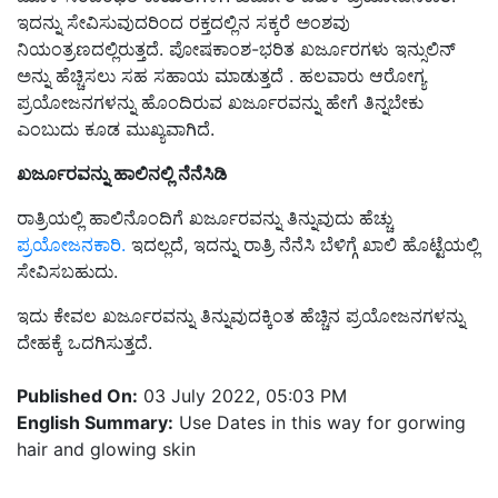
ಇದನ್ನು ಸೇವಿಸುವುದರಿಂದ ರಕ್ತದಲ್ಲಿನ ಸಕ್ಕರೆ ಅಂಶವು
ನಿಯಂತ್ರಣದಲ್ಲಿರುತ್ತದೆ. ಪೋಷಕಾಂಶ-ಭರಿತ ಖರ್ಜೂರಗಳು ಇನ್ಸುಲಿನ್
ಅನ್ನು ಹೆಚ್ಚಿಸಲು ಸಹ ಸಹಾಯ ಮಾಡುತ್ತದೆ . ಹಲವಾರು ಆರೋಗ್ಯ
ಪ್ರಯೋಜನಗಳನ್ನು ಹೊಂದಿರುವ ಖರ್ಜೂರವನ್ನು ಹೇಗೆ ತಿನ್ನಬೇಕು
ಎಂಬುದು ಕೂಡ ಮುಖ್ಯವಾಗಿದೆ.
ಖರ್ಜೂರವನ್ನು ಹಾಲಿನಲ್ಲಿ ನೆನೆಸಿಡಿ
ರಾತ್ರಿಯಲ್ಲಿ ಹಾಲಿನೊಂದಿಗೆ ಖರ್ಜೂರವನ್ನು ತಿನ್ನುವುದು ಹೆಚ್ಚು
ಪ್ರಯೋಜನಕಾರಿ.
ಇದಲ್ಲದೆ, ಇದನ್ನು ರಾತ್ರಿ ನೆನೆಸಿ ಬೆಳಿಗ್ಗೆ ಖಾಲಿ ಹೊಟ್ಟೆಯಲ್ಲಿ
ಸೇವಿಸಬಹುದು.
ಇದು ಕೇವಲ ಖರ್ಜೂರವನ್ನು ತಿನ್ನುವುದಕ್ಕಿಂತ ಹೆಚ್ಚಿನ ಪ್ರಯೋಜನಗಳನ್ನು
ದೇಹಕ್ಕೆ ಒದಗಿಸುತ್ತದೆ.
Published On:
03 July 2022, 05:03 PM
English Summary:
Use Dates in this way for gorwing
hair and glowing skin