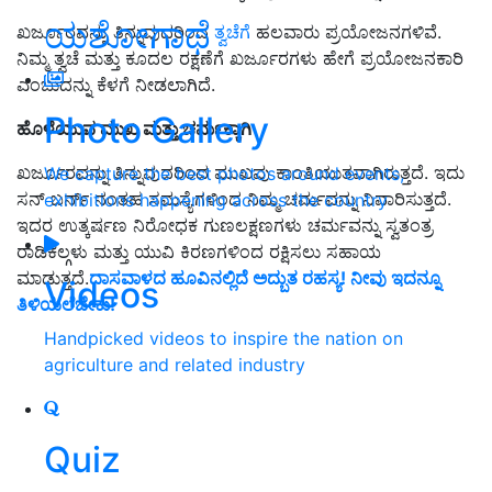
ಯಶೋಗಾಥೆ
ಖರ್ಜೂರವನ್ನು ತಿನ್ನುವುದರಿಂದ
ತ್ವಚೆಗೆ
ಹಲವಾರು ಪ್ರಯೋಜನಗಳಿವೆ.
ನಿಮ್ಮ ತ್ವಚೆ ಮತ್ತು ಕೂದಲ ರಕ್ಷಣೆಗೆ ಖರ್ಜೂರಗಳು ಹೇಗೆ ಪ್ರಯೋಜನಕಾರಿ
ಎಂಬುದನ್ನು ಕೆಳಗೆ ನೀಡಲಾಗಿದೆ.
Photo Gallery
ಹೊಳೆಯುವ ಮುಖ ಮತ್ತು ಚರ್ಮಕ್ಕಾಗಿ
ಖರ್ಜೂರವನ್ನು ತಿನ್ನುವುದರಿಂದ ಮುಖವು ಕಾಂತಿಯುತವಾಗಿರುತ್ತದೆ. ಇದು
We capture the best photos around events,
ಸನ್ ಬರ್ನ್ ನಂತಹ ಸಮಸ್ಯೆಗಳಿಂದ ನಿಮ್ಮ ಚರ್ಮವನ್ನು ನಿವಾರಿಸುತ್ತದೆ.
exhibitions happening across the country
ಇದರ ಉತ್ಕರ್ಷಣ ನಿರೋಧಕ ಗುಣಲಕ್ಷಣಗಳು ಚರ್ಮವನ್ನು ಸ್ವತಂತ್ರ
ರಾಡಿಕಲ್ಗಳು ಮತ್ತು ಯುವಿ ಕಿರಣಗಳಿಂದ ರಕ್ಷಿಸಲು ಸಹಾಯ
ಮಾಡುತ್ತದೆ.
ದಾಸವಾಳದ ಹೂವಿನಲ್ಲಿದೆ ಅದ್ಬುತ ರಹಸ್ಯ! ನೀವು ಇದನ್ನೂ
Videos
ತಿಳಿಯಲೆಬೇಕು!
Handpicked videos to inspire the nation on
agriculture and related industry
Quiz