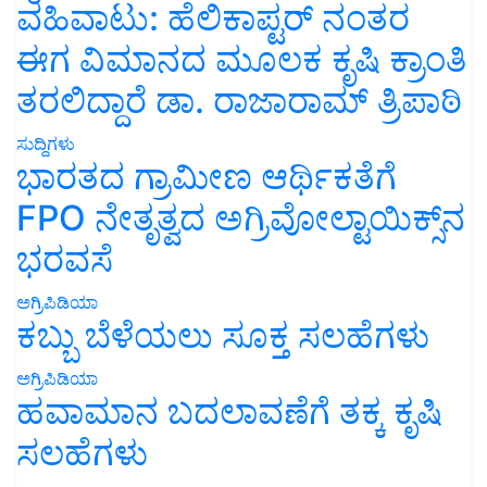
ವಹಿವಾಟು: ಹೆಲಿಕಾಪ್ಟರ್ ನಂತರ
ಈಗ ವಿಮಾನದ ಮೂಲಕ ಕೃಷಿ ಕ್ರಾಂತಿ
ತರಲಿದ್ದಾರೆ ಡಾ. ರಾಜಾರಾಮ್ ತ್ರಿಪಾಠಿ
ಸುದ್ದಿಗಳು
ಭಾರತದ ಗ್ರಾಮೀಣ ಆರ್ಥಿಕತೆಗೆ
FPO ನೇತೃತ್ವದ ಅಗ್ರಿವೋಲ್ಟಾಯಿಕ್ಸ್‌ನ
ಭರವಸೆ
ಅಗ್ರಿಪಿಡಿಯಾ
ಕಬ್ಬು ಬೆಳೆಯಲು ಸೂಕ್ತ ಸಲಹೆಗಳು
ಅಗ್ರಿಪಿಡಿಯಾ
ಹವಾಮಾನ ಬದಲಾವಣೆಗೆ ತಕ್ಕ ಕೃಷಿ
ಸಲಹೆಗಳು