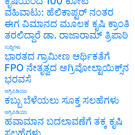
ಕೃಷಿಯಿಂದ 100 ಕೋಟಿ
ವಹಿವಾಟು: ಹೆಲಿಕಾಪ್ಟರ್ ನಂತರ
ಈಗ ವಿಮಾನದ ಮೂಲಕ ಕೃಷಿ ಕ್ರಾಂತಿ
ತರಲಿದ್ದಾರೆ ಡಾ. ರಾಜಾರಾಮ್ ತ್ರಿಪಾಠಿ
ಸುದ್ದಿಗಳು
ಭಾರತದ ಗ್ರಾಮೀಣ ಆರ್ಥಿಕತೆಗೆ
FPO ನೇತೃತ್ವದ ಅಗ್ರಿವೋಲ್ಟಾಯಿಕ್ಸ್‌ನ
ಭರವಸೆ
ಅಗ್ರಿಪಿಡಿಯಾ
ಕಬ್ಬು ಬೆಳೆಯಲು ಸೂಕ್ತ ಸಲಹೆಗಳು
ಅಗ್ರಿಪಿಡಿಯಾ
ಹವಾಮಾನ ಬದಲಾವಣೆಗೆ ತಕ್ಕ ಕೃಷಿ
ಸಲಹೆಗಳು