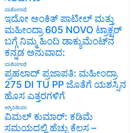
ಯಶೋಗಾಥೆ
ಇದೋ ಅಂಕಿತ್ ಪಾಟೀಲ್ ಮತ್ತು
ಮಹೀಂದ್ರಾ 605 NOVO ಟ್ರಾಕ್ಟರ್
ಬಗ್ಗೆ ನಿಮ್ಮ ಹಿಂದಿ ಡಾಕ್ಯುಮೆಂಟ್‌ನ
ಕನ್ನಡ ಅನುವಾದ:
ಯಶೋಗಾಥೆ
ಪ್ರಹಲಾದ್ ಪ್ರಜಾಪತಿ: ಮಹೀಂದ್ರಾ
275 DI TU PP ಜೊತೆಗೆ ಯಶಸ್ಸಿನ
ಹೊಸ ಎತ್ತರಗಳಿಗೆ
ಅಗ್ರಿಪಿಡಿಯಾ
ವಿಮಲ್ ಕುಮಾರ್: ಕಡಿಮೆ
ಸಮಯದಲ್ಲಿ ಹೆಚ್ಚು ಕೆಲಸ –