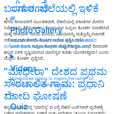
ಬಂಗಾರ..ಬೆಲೆಯಲ್ಲಿ ಇಳಿಕೆ
ಯಶೋಗಾಥೆ
ಹೌದು ದೀಪಾವಳಿಗೆ ಮುಂಚಿತವಾಗಿ, ದೆಹಲಿಯಲ್ಲಿ ಪಟಾಕಿಗಳ ಮೇಲಿನ
Photo Gallery
ನಿಷೇಧವನ್ನು ತೆಗೆದುಹಾಕಲು ಸೋಮವಾರ ಸುಪ್ರೀಂ ಕೋರ್ಟ್ ನಿರಾಕರಿಸಿದೆ
ಮತ್ತು ದೀಪಾವಳಿ ರಜೆಯ ಮೊದಲು ವಿಷಯವನ್ನು ಮತ್ತೊಮ್ಮೆ ವಿಚಾರಣೆ
ನಡೆಸುವುದಾಗಿ ಹೇಳಿದೆ. ಕೋರ್ಟ್‌ ಆದೇಶ ಪ್ರಶ್ನಿಸಿ ಬಿಜೆಪಿ
ಸಂಸದ
We capture the best photos around events,
ಮನೋಜ್ ತಿವಾರಿ
ಸುಪ್ರೀಂ ಕೋರ್ಟ್ ಮೆಟ್ಟಿಲೇರಿದ್ದರು. ಆದರೆ ದೀಪಾವಳಿ
exhibitions happening across the country
ಹಬ್ಬದ ಬಳಿಕ ಸೃಷ್ಟಿಯಾಗುವ ಮಾಲಿನ್ಯದ ಕುರಿತು ಯೋಚಿಸಿದ್ದೀರಾ? ಎಂದು
ಸುಪ್ರೀಂ ಕೋರ್ಟ್ ಪ್ರಶ್ನಿಸಿದೆ..
Videos
"ಮೊಧೇರಾ" ದೇಶದ ಪ್ರಥಮ
Handpicked videos to inspire the nation on
ಸೌರಚಾಲಿತ ಗ್ರಾಮ: ಪ್ರಧಾನಿ
agriculture and related industry
ಮೋದಿ ಘೋಷಣೆ
Quiz
ಹಬ್ಬದ ಋತುವಿನಲ್ಲಿ "ಮಾಲಿನ್ಯ" ದ ಬಗ್ಗೆ ದೆಹಲಿ-ಎನ್‌ಸಿಆರ್ ಪ್ರದೇಶಕ್ಕೆ
ವಿಶೇಷ ಆದೇಶಗಳನ್ನು ನೀಡಿದೆ ಮತ್ತು ಆದೇಶವು "ತುಂಬಾ ಸ್ಪಷ್ಟವಾಗಿದೆ"