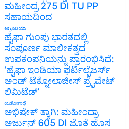
ಮಹೀಂದ್ರ 275 DI TU PP
ಸಹಾಯದಿಂದ
ಅಗ್ರಿಪಿಡಿಯಾ
ಹೈಫಾ ಗುಂಪು ಭಾರತದಲ್ಲಿ
ಸಂಪೂರ್ಣ ಮಾಲೀಕತ್ವದ
ಉಪಕಂಪನಿಯನ್ನು ಪ್ರಾರಂಭಿಸಿದೆ:
‘ಹೈಫಾ ಇಂಡಿಯಾ ಫರ್ಟಿಲೈಜರ್ಸ್
ಅಂಡ್ ಟೆಕ್ನೋಲಾಜೀಸ್ ಪ್ರೈವೇಟ್
ಲಿಮಿಟೆಡ್’
ಯಶೋಗಾಥೆ
ಅಭಿಷೇಕ್ ತ್ಯಾಗಿ: ಮಹೀಂದ್ರಾ
ಅರ್ಜುನ್ 605 DI ಜೊತೆ ಹೊಸ