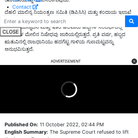
Contact
ದೆಹಲಿ ಮಾಲಿನ್ಯ ನಿಯಂತ್ರಣ ಸಮಿತಿ (ಡಿಪಿಸಿಸಿ) ಮತ್ತು ಕಂದಾಯ ಇಲಾಖೆ
ನಿಷೇಧವನ್ನು ಕಟ್ಟುನಿಟ್ಟಾಗಿ ಜಾರಿಗೆ ತರಲು." ಈ ವರ್ಷ ದೀಪಾವಳಿ, ಹೊಸ
ವರ್ಷದ ಮುನ್ನಾದಿನ ಮತ್ತು ಇತರ ಹಲವಾರು ಹಬ್ಬಗಳ ಸಂದರ್ಭದಲ್ಲಿ
CLOSE
ಪಟಾಕಿಗಳ ಮೇಲಿನ ನಿಷೇಧವು ಜಾರಿಯಲ್ಲಿರುತ್ತದೆ. ಪ್ರತಿ ವರ್ಷ, ಹಬ್ಬದ
ಋತುವಿನಲ್ಲಿ ರಾಜಧಾನಿಯು ಹದಗೆಟ್ಟ ಗಾಳಿಯ ಗುಣಮಟ್ಟವನ್ನು
ಅನುಭವಿಸುತ್ತದೆ.
ADVERTISEMENT
Published On:
11 October 2022, 02:44 PM
English Summary:
The Supreme Court refused to lift