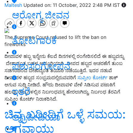
Maltesh
Updated on: 11 October, 2022 2:48 PM IST
ಆರೋಗ್ಯ ಜೀವನ
The Supreme Court refused to lift the ban on
ತೋಟಗಾರಿಕೆ
fireworks
ದೀಪಾವಳಿ ಹಬ್ಬ ಇನ್ನೇನು ಕೆಲವೆ ದಿನಗಳಲ್ಲಿ ರಂಗೇರಿಸಲಿದೆ ಈ ಹಬ್ಬವನ್ನು
ಪಶುಸಂಗೋಪನೆ
ದೇಶಾದ್ಯಂತ ಬಹಳ ಅದ್ದೂರಿಯಾಗಿ ದೀಪದ ಹಬ್ಬದ ಆಚರಣೆಗೆ ತುಂಬ
ಸಡಗರದಿಂದ ದೇಶಾದ್ಯಂತ ತಯಾರಿ ನಡೆಯುತ್ತಿದೆ. ಇದರ ನಡುವೆ
ದೀಪಾವಳಿ ಹಬ್ಬದ ಸಂಭ್ರಮದಲ್ಲಿರುವವರಿಗೆ
ಸುಪ್ರೀಂ ಕೋರ್ಟ್‌
ಶಾಕ್‌
ಆಗುವ ಸುದ್ದಿ ನೀಡಿದೆ. ಹೌದು ದೀಪಾವಳಿ ವೇಳೆ ಸಿಡಿಸುವ ಪಟಾಕಿಗೆ
ಇತರೆ
ಹಲವು ರಾಜ್ಯಗಳಲ್ಲಿನ ನಿರ್ಬಂಧವನ್ನ ಹೇರಲಾಗಿದ್ದು, ನಿರ್ಬಂಧ ತೆರವಿಗೆ
ಸುಪ್ರೀಂ ಕೋರ್ಟ್ ನಿರಾಕರಿಸಿದೆ.
ಚಿನ್ನ ಖರೀದಿಗೆ ಒಳ್ಳೆ ಸಮಯ:
ಅಗ್ರಿಪೀಡಿಯಾ
ಅಗ್ಗವಾಯ್ತು