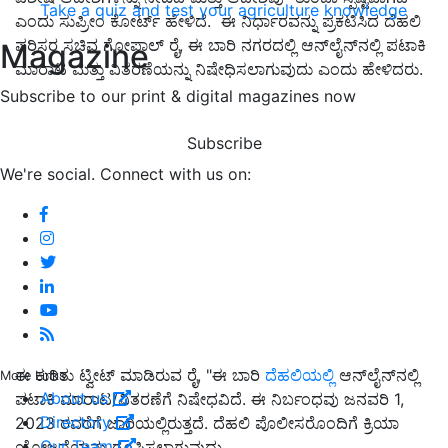
Take a quiz and test your agriculture knowledge
ಎಂದು ಸುಪ್ರೀಂ ಕೋರ್ಟ್ ಹೇಳಿದೆ. ಈ ನಿರ್ಧಾರವನ್ನು ಪ್ರಕಟಿಸಿದ ದೆಹಲಿ
ಪರಿಸರ ಸಚಿವ ಗೋಪಾಲ್ ರೈ, ಈ ಬಾರಿ ನಗರದಲ್ಲಿ ಆನ್‌ಲೈನ್‌ನಲ್ಲಿ ಪಟಾಕಿ
Magazine
ಮಾರಾಟ ಮತ್ತು ವಿತರಣೆಯನ್ನು ನಿಷೇಧಿಸಲಾಗುವುದು ಎಂದು ಹೇಳಿದರು.
Subscribe to our print & digital magazines now
Subscribe
We're social. Connect with us on:
ಈ ಕುರಿತು ಟ್ವೀಟ್ ಮಾಡಿರುವ ರೈ, "ಈ ಬಾರಿ
ದೆಹಲಿಯಲ್ಲಿ
ಆನ್‌ಲೈನ್‌ನಲ್ಲಿ
More Links
About us
ಪಟಾಕಿ ಮಾರಾಟ/ವಿತರಣೆಗೆ ನಿಷೇಧವಿದೆ. ಈ ನಿರ್ಬಂಧವು ಜನವರಿ 1,
Directory
2023 ರವರೆಗೆ ಜಾರಿಯಲ್ಲಿರುತ್ತದೆ. ದೆಹಲಿ ಪೊಲೀಸರೊಂದಿಗೆ ಕ್ರಿಯಾ
Our Team
ಯೋಜನೆಯನ್ನು ರೂಪಿಸಲಾಗುವುದು.