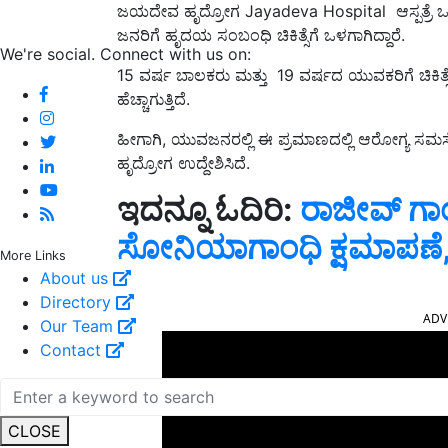
ಜಯದೇವ ಹೃದ್ರೋಗ Jayadeva Hospital
ಆಸ್ಪತ್ರೆ
ಜನರಿಗೆ ಹೃದಯ ಸಂಬಂಧಿ ಚಿಕಿತ್ಸೆ
ಗೆ ಒಳಗಾಗಿದ್ದಾರೆ.
We're social. Connect with us on:
15
ವರ್ಷ ಬಾಲಕರು ಮತ್ತು
19
ವರ್ಷದ ಯುವಕರಿಗೆ ಚಿಕಿತ
ಹೆಚ್ಚಾಗುತ್ತಿದೆ.
ಹೀಗಾಗಿ
,
ಯುವಜನರಲ್ಲಿ
ಈ ಪ್ರಮಾಣದಲ್ಲಿ
ಆರೋಗ್ಯ ಸಮಸ
ಹೃದ್ರೋಗ
ಉದ್ದೇಶಿಸಿದೆ.
ಇದನ್ನೂ ಓದಿರಿ:
ರಾಜೀವ್‌ ಗ
ಸೋನಿಯಾಗಾಂಧಿ ಕ್ಷಮಾಪಣೆ, ಬಿ
More Links
About us
ADV
Directory
Our Team
Contact
CLOSE