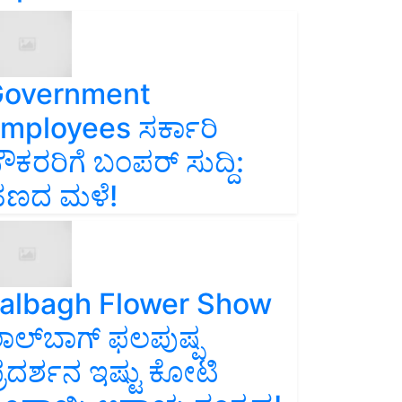
overnment
mployees ಸರ್ಕಾರಿ
ೌಕರರಿಗೆ ಬಂಪರ್‌ ಸುದ್ದಿ:
ಣದ ಮಳೆ!
albagh Flower Show
ಾಲ್‌ಬಾಗ್ ಫಲಪುಷ್ಪ
್ರದರ್ಶನ ಇಷ್ಟು ಕೋಟಿ