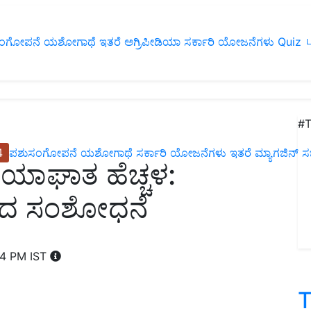
ಂಗೋಪನೆ
ಯಶೋಗಾಥೆ
ಇತರೆ
ಅಗ್ರಿಪೀಡಿಯಾ
ಸರ್ಕಾರಿ ಯೋಜನೆಗಳು
Quiz
ப
#T
4
ಪಶುಸಂಗೋಪನೆ
ಯಶೋಗಾಥೆ
ಸರ್ಕಾರಿ ಯೋಜನೆಗಳು
ಇತರೆ
ಮ್ಯಾಗಜಿನ್‌ ಸಬ್‌
ಯಾಘಾತ ಹೆಚ್ಚಳ:
ಿಂದ ಸಂಶೋಧನೆ
44 PM IST
T