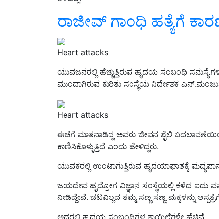
ರಾಜೀವ್‌ ಗಾಂಧಿ ಹತ್ಯೆಗೆ ಕಾ
Heart attacks
ಯುವಜನರಲ್ಲಿ ಹೆಚ್ಚುತ್ತಿರುವ ಹೃದಯ ಸಂಬಂಧಿ ಸಮಸ್ಯೆಗ
ಮುಂದಾಗಿರುವ ಕುರಿತು ಸಂಸ್ಥೆಯ ನಿರ್ದೇಶಕ ಎನ್.ಮಂಜುನಾ
Heart attacks
ಈಚೆಗೆ ಮಾತನಾಡಿದ್ದ ಅವರು
ಜೀವನ ಶೈಲಿ ಬದಲಾವಣೆಯಿಂ
ಕಾಣಿಸಿಕೊಳ್ಳುತ್ತಿದೆ
ಎಂದು ಹೇಳಿದ್ದರು.
ಯುವಕರಲ್ಲಿ ಉಂಟಾಗುತ್ತಿರುವ ಹೃದಯಾಘಾತಕ್ಕೆ ಮದ್ಯಪಾ
ಜಯದೇವ ಹೃದ್ರೋಗ ವಿಜ್ಞಾನ ಸಂಸ್ಥೆಯಲ್ಲಿ ಕಳೆದ ಐದು 
ನೀಡಿದ್ದೇವೆ. ಚಟವಿಲ್ಲದ ತಮ್ಮ ಸಣ್ಣ ಸಣ್ಣ ಮಕ್ಕಳನ್ನು ಆಸ್ಪತ್ರೆಗೆ 
ಅದರಲ್ಲಿ ಹೃದಯ ಸಂಬಂಧಿಗಳ ಕಾಯಿಲೆಗಳೇ ಹೆಚ್ಚಿವೆ.