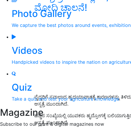
ಮೋದಿ ಚಾಲನೆ!
Photo Gallery
We capture the best photos around events, exhibitio
Videos
Handpicked videos to inspire the nation on agricultur
Quiz
ವೈದ್ಯರಿಗೆ ಸವಾಲಾದ ಹೃದಯಾಘಾತಕ್ಕೆ ಕಾರಣಗಳನ್ನು ತಿಳ
Take a quiz and test your agriculture knowledge
ಆಸ್ಪತ್ರೆ ಮುಂದಾಗಿದೆ.
Magazine
ಹೆಚ್ಚಿನ ಸಂಖ್ಯೆಯಲ್ಲಿ ಯುವಕರು ಹೃದ್ರೋಗಕ್ಕೆ ಬಲಿಯಾಗುತ್ತ
ಆಸ್ಪತ್ರೆ ಮುಂ
ದಾಗಿದೆ.
Subscribe to our print & digital magazines now