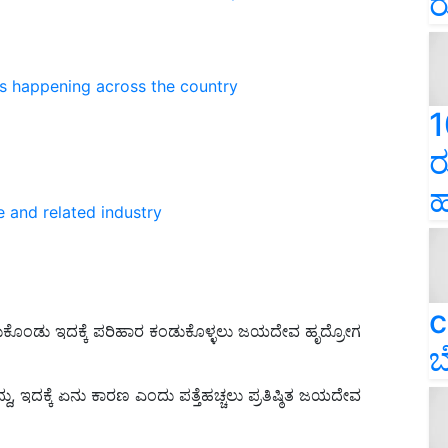
ರ
ns happening across the country
1
ರ
ಹ
e and related industry
c
ಿದುಕೊಂಡು ಇದಕ್ಕೆ ಪರಿಹಾರ ಕಂಡುಕೊಳ್ಳಲು ಜಯದೇವ ಹೃದ್ರೋಗ
ಬ
ಿದ್ದು, ಇದಕ್ಕೆ ಏನು ಕಾರಣ ಎಂದು
ಪತ್ತೆಹಚ್ಚಲು ಪ್ರತಿಷ್ಠಿತ ಜಯದೇವ