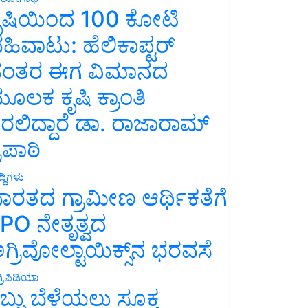
ೃಷಿಯಿಂದ 100 ಕೋಟಿ
ಹಿವಾಟು: ಹೆಲಿಕಾಪ್ಟರ್
ಂತರ ಈಗ ವಿಮಾನದ
ೂಲಕ ಕೃಷಿ ಕ್ರಾಂತಿ
ರಲಿದ್ದಾರೆ ಡಾ. ರಾಜಾರಾಮ್
್ರಿಪಾಠಿ
್ದಿಗಳು
ಾರತದ ಗ್ರಾಮೀಣ ಆರ್ಥಿಕತೆಗೆ
PO ನೇತೃತ್ವದ
ಗ್ರಿವೋಲ್ಟಾಯಿಕ್ಸ್‌ನ ಭರವಸೆ
್ರಿಪಿಡಿಯಾ
ಬ್ಬು ಬೆಳೆಯಲು ಸೂಕ್ತ