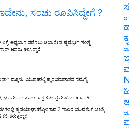
ರಣವೇನು, ಸಂಚು ರೂಪಿಸಿದ್ದೇಗೆ ?
ಸ
ಅಗ
ಹ
ಕ
ಳ ಬಗ್ಗೆ ಅಧ್ಯಯನ ನಡೆಸಲು ಜಯದೇವ ಹೃದ್ರೋಗ ಸಂಸ್ಥೆ
ಥ್ ಅವರು ತಿಳಿಸಿದ್ದಾರೆ.
ಯ
ಇ
ಮ
ದಾಗಿ ಮಕ್ಕಳು
,
ಯುವಕರಲ್ಲಿ ಹೃದಯಾಘಾತದ ಸಮಸ್ಯೆ
N
ಹ
ನ,
ಧೂಮಪಾನ ಹಾಗೂ ಒತ್ತಡವೇ ಪ್ರಮುಖ ಕಾರಣವಾಗಿದೆ.
ಅ
ವರ್ಷಗಳಲ್ಲಿ ಹೃದಯಾಘಾತಕ್ಕೊಳಗಾದ
7
ಸಾವಿರ ಯುವಕರಿಗೆ ಚಿಕಿತ್ಸೆ
ಕರೆ ತರುತ್ತಿದ್ದಾರೆ.
ಯ
ಪ