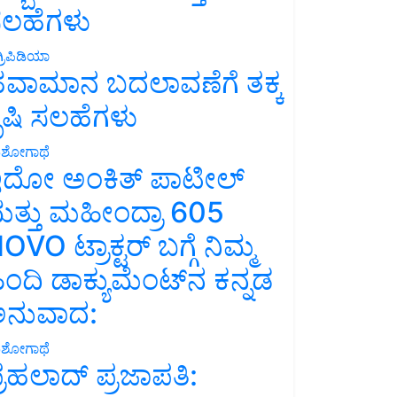
ಲಹೆಗಳು
್ರಿಪಿಡಿಯಾ
ವಾಮಾನ ಬದಲಾವಣೆಗೆ ತಕ್ಕ
ೃಷಿ ಸಲಹೆಗಳು
ಶೋಗಾಥೆ
ದೋ ಅಂಕಿತ್ ಪಾಟೀಲ್
ತ್ತು ಮಹೀಂದ್ರಾ 605
OVO ಟ್ರಾಕ್ಟರ್ ಬಗ್ಗೆ ನಿಮ್ಮ
ಿಂದಿ ಡಾಕ್ಯುಮೆಂಟ್‌ನ ಕನ್ನಡ
ನುವಾದ:
ಶೋಗಾಥೆ
್ರಹಲಾದ್ ಪ್ರಜಾಪತಿ: