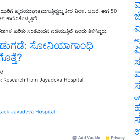
ಮ
ಳೆಯರಿಗೆ ಹೃದಯಾಘಾತವಾಗುತ್ತಿ
ದ್ದದ್ದು ತೀರ ವಿರಳ
. ಆದರೆ
,
ಈಗ
50
ಣಿಸಿಕೊಳ್ಳುತ್ತಿದೆ.
ಜ
ರಣಗಳ ಕುರಿತು ಸಂಶೋಧನೆ ನಡೆಯುತ್ತಿದೆ
ಎಂದು ತಿಳಿಸಿದ್ದರು.
ಎ
ಿಡುಗಡೆ: ಸೋನಿಯಾಗಾಂಧಿ
ಅಗ
ವ
ಗೊತ್ತೆ?
ಸ
PM
ಮ
s: Research from Jayadeva Hospital
ಅಗ
tack
Jayadeva Hospital
ಹ
ಸ
ಉ