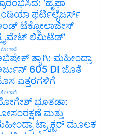
್ರಾರಂಭಿಸಿದೆ: ‘ಹೈಫಾ
ಂಡಿಯಾ ಫರ್ಟಿಲೈಜರ್ಸ್
ಂಡ್ ಟೆಕ್ನೋಲಾಜೀಸ್
್ರೈವೇಟ್ ಲಿಮಿಟೆಡ್’
ಶೋಗಾಥೆ
ಭಿಷೇಕ್ ತ್ಯಾಗಿ: ಮಹೀಂದ್ರಾ
ರ್ಜುನ್ 605 DI ಜೊತೆ
ೊಸ ಎತ್ತರಗಳಿಗೆ
ಶೋಗಾಥೆ
ೋಗೇಶ್ ಭೂತಡಾ:
ೋಸಂರಕ್ಷಣೆ ಮತ್ತು
ಹೀಂದ್ರಾ ಟ್ರ್ಯಾಕ್ಟರ್ ಮೂಲಕ