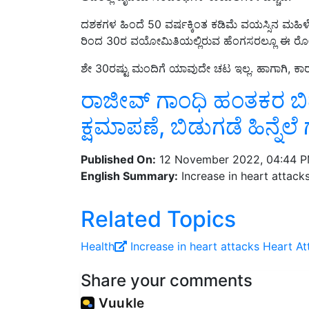
ದಶಕಗಳ ಹಿಂದೆ 50
ವರ್ಷಕ್ಕಿಂತ ಕಡಿಮೆ ವಯಸ್ಸಿನ ಮಹಿ
ರಿಂದ
30
ರ ವಯೋಮಿತಿಯಲ್ಲಿರುವ ಹೆಂಗಸರಲ್ಲೂ ಈ ರೋಗ ಕಾ
ಶೇ
30
ರಷ್ಟು ಮಂದಿಗೆ ಯಾವುದೇ ಚಟ ಇಲ್ಲ. ಹಾಗಾಗಿ
,
ಕಾ
ರಾಜೀವ್‌ ಗಾಂಧಿ ಹಂತಕರ ಬ
ಕ್ಷಮಾಪಣೆ, ಬಿಡುಗಡೆ ಹಿನ್ನೆಲೆ 
Published On:
12 November 2022, 04:44 
English Summary:
Increase in heart attack
Related Topics
Health
Increase in heart attacks
Heart At
Share your comments