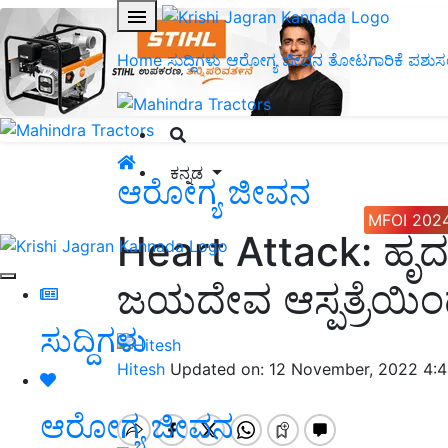
Home
ಸುದ್ದಿಗಳು
ಆರೋಗ್ಯ ಜೀವನ
ತೋಟಗಾರಿಕೆ
ಪಶುಸ
ಕನ್ನಡ
ಆರೋಗ್ಯ ಜೀವನ
MFOI 202
Heart Attack: ಹೃದ
ಜಯದೇವ ಆಸ್ಪತ್ರೆಯ
ಸುದ್ದಿಗಳು
Hitesh
Updated on: 12 November, 2022 4:
ಆರೋಗ್ಯ ಜೀವನ