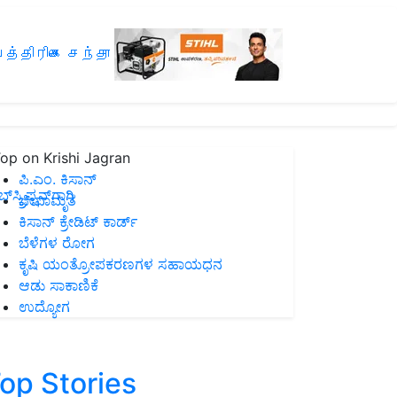
த்திரிகை சந்தா
op on Krishi Jagran
ಪಿ.ಎಂ. ಕಿಸಾನ್
ಸ್ಕ್ರಿಪ್ಷನ್‌ಗಾಗಿ
ಜೀವಾಮೃತ
ಕಿಸಾನ್ ಕ್ರೇಡಿಟ್ ಕಾರ್ಡ್
ಬೆಳೆಗಳ ರೋಗ
ಕೃಷಿ ಯಂತ್ರೋಪಕರಣಗಳ ಸಹಾಯಧನ
ಆಡು ಸಾಕಾಣಿಕೆ
ಉದ್ಯೋಗ
op Stories