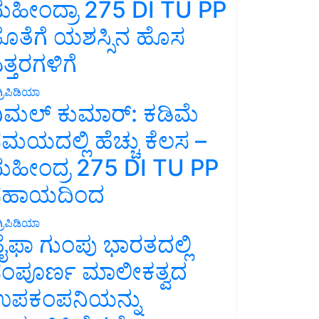
ಹೀಂದ್ರಾ 275 DI TU PP
ೊತೆಗೆ ಯಶಸ್ಸಿನ ಹೊಸ
ತ್ತರಗಳಿಗೆ
್ರಿಪಿಡಿಯಾ
ಿಮಲ್ ಕುಮಾರ್: ಕಡಿಮೆ
ಮಯದಲ್ಲಿ ಹೆಚ್ಚು ಕೆಲಸ –
ಹೀಂದ್ರ 275 DI TU PP
ಸಹಾಯದಿಂದ
್ರಿಪಿಡಿಯಾ
ೈಫಾ ಗುಂಪು ಭಾರತದಲ್ಲಿ
ಂಪೂರ್ಣ ಮಾಲೀಕತ್ವದ
ಪಕಂಪನಿಯನ್ನು