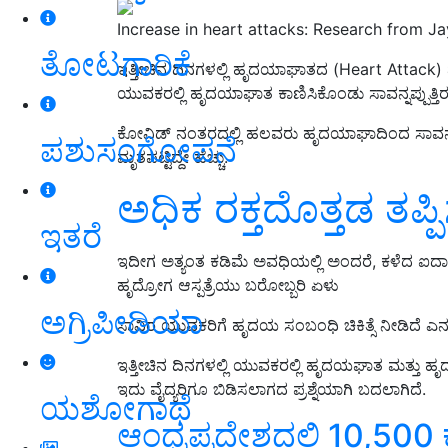
Increase in heart attacks: Research from J
ತೋಟಗಾರಿಕೆ
ಇತ್ತೀಚಿನ ದಿನಗಳಲ್ಲಿ ಹೃದಯಾಘಾತದ (Heart Attack) ಪ
ಯುವಕರಲ್ಲಿ ಹೃದಯಾಘಾತ ಕಾಣಿಸಿಕೊಂಡು ಸಾವನ್ನಪ್ಪುತ್ತಿರ
ಕೋವಿಡ್‌ ನಂತರದಲ್ಲಿ ಹಲವರು ಹೃದಯಾಘಾದಿಂದ ಸಾವನ್ನಪ
ಪಶುಸಂಗೋಪನೆ
ಮೃತಪಟ್ಟಿದ್ದೇ ಹೆಚ್ಚು.
ಅಧಿಕ ರಕ್ತದೊತ್ತಡ ತಪ್ಪಿಸ
ಇತರೆ
ಇದೀಗ ಅತ್ಯಂತ ಕಡಿಮೆ ಅವಧಿಯಲ್ಲಿ ಅಂದರೆ, ಕಳೆದ ಐದ
ಹೃದ್ರೋಗ ಆಸ್ಪತ್ರೆಯು ಬರೋಬ್ಬರಿ ಏಳು
ಅಗ್ರಿಪೀಡಿಯಾ
ಸಾವಿರ ಯುವಕರಿಗೆ ಹೃದಯ ಸಂಬಂಧಿ ಚಿಕಿತ್ಸೆ ನೀಡಿದೆ ಎನ
ಇತ್ತೀಚಿನ ದಿನಗಳಲ್ಲಿ
ಯುವಕರಲ್ಲಿ ಹೃದಯಘಾತ
ಮತ್ತು ಹ
ಇದು ವೈದ್ಯರಿಗೂ ಬಿಡಿಸಲಾಗದ ಪ್ರಶ್ನೆಯಾಗಿ ಬದಲಾಗಿದೆ
.
ಯಶೋಗಾಥೆ
ಆಂಧ್ರಪ್ರದೇಶದಲ್ಲಿ 10,50