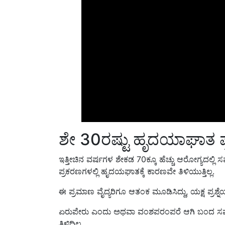
ಶೇ 30ರಷ್ಟು ಹೃದಯಾಘಾತ ಪ್
ಇತ್ತೀಚಿನ ವರ್ಷಗಳ ಶೇಕಡ 70ಕ್ಕೂ ಹೆಚ್ಚು ಆರೋಗ್ಯದಲ್ಲಿ ಸಮ
ಪ್ರಕರಣಗಳ
ಲ್ಲಿ ಹೃದಯಘಾತಕ್ಕೆ ಕಾರಣವೇ ತಿಳಿಯುತ್ತಿಲ್ಲ.
ಈ ಪ್ರಮಾಣ ವೈದ್ಯರಿಗೂ ಆತಂಕ ಮೂಡಿಸಿದ್ದು, ಯಕ್ಷ ಪ್ರಶ್
ಏರುಪೇರು ಎಂದು ಅಥವಾ ವಂಶಪರಂಪರೆ ಆಗಿ ಬಂದ ಸಮಸ್ಯ
ತಿಳಿದಿಲ್ಲ.