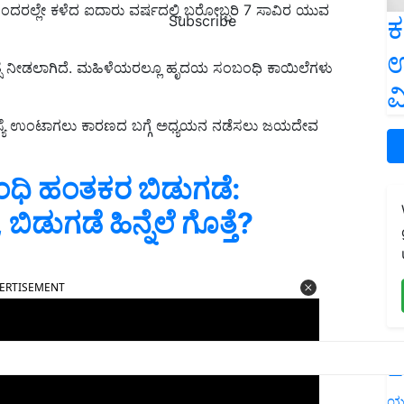
 ಒಂದರಲ್ಲೇ ಕಳೆದ ಐದಾರು ವರ್ಷದಲ್ಲಿ ಬರೋಬ್ಬರಿ
7
ಸಾವಿರ ಯುವ
ಕ
Subscribe
ಉ
್ಸೆ ನೀಡಲಾಗಿದೆ. ಮಹಿಳೆಯರಲ್ಲೂ ಹೃದಯ ಸಂಬಂಧಿ ಕಾಯಿಲೆಗಳು
ವ
್ಯೆ ಉಂಟಾಗಲು ಕಾರಣದ ಬಗ್ಗೆ ಅಧ್ಯಯನ ನಡೆಸಲು ಜಯದೇವ
ಾಂಧಿ ಹಂತಕರ ಬಿಡುಗಡೆ:
ಡುಗಡೆ ಹಿನ್ನೆಲೆ ಗೊತ್ತೆ?
ERTISEMENT
L
ಯ