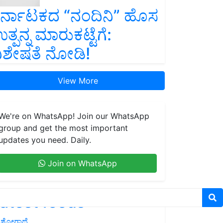
ರ್ನಾಟಕದ “ನಂದಿನಿ” ಹೊಸ
ತ್ಪನ್ನ ಮಾರುಕಟ್ಟೆಗೆ:
ಿಶೇಷತೆ ನೋಡಿ!
View More
We're on WhatsApp! Join our WhatsApp
group and get the most important
updates you need. Daily.
Join on WhatsApp
atest feeds
ಶೋಗಾಥೆ