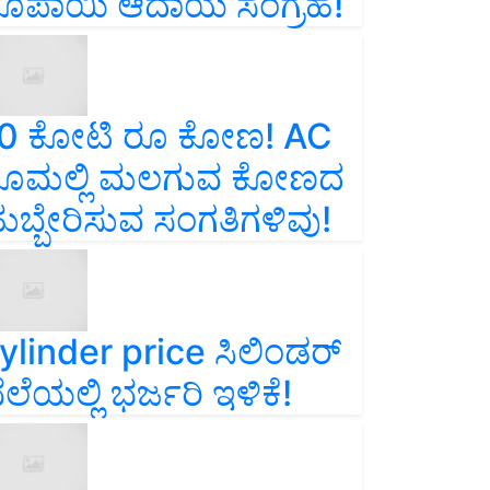
ೂಪಾಯಿ ಆದಾಯ ಸಂಗ್ರಹ!
0 ಕೋಟಿ ರೂ ಕೋಣ! AC
ೂಮಲ್ಲಿ ಮಲಗುವ ಕೋಣದ
ುಬ್ಬೇರಿಸುವ ಸಂಗತಿಗಳಿವು!
ylinder price ಸಿಲಿಂಡರ್‌
ೆಲೆಯಲ್ಲಿ ಭರ್ಜರಿ ಇಳಿಕೆ!