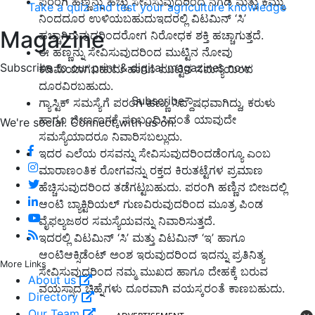
ಪರಂಗಿ ಹಣ್ಣನ್ನು ಹೆಚ್ಚು ಸೇವಿಸುವುದರಿಂದ ನೆಗಡಿ ಮತ್ತು ಕೆಮ್ಮು
Take a quiz and test your agriculture knowledge
ನಿಂದದೂರ ಉಳಿಯಬಹುದುಇದರಲ್ಲಿ ವಿಟಮಿನ್ ‘ಸಿ’
Magazine
ಹಚ್ಚಾಗಿರುವುದರಿಂದರೋಗ ನಿರೋಧಕ ಶಕ್ತಿ ಹಚ್ಚಾಗುತ್ತದೆ.
ಈ ಹಣ್ಣನ್ನು ಸೇವಿಸುವುದರಿಂದ ಮುಟ್ಟಿನ ನೋವು
Subscribe to our print & digital magazines now
ಕಡಿಮೆಯಾಗಬಹುದು ಹಾಗೂ ಮುಟ್ಟಿನ ಸಮಸ್ಯೆಯಿಂದ
ದೂರವಿರಬಹುದು.
Subscribe
ಗ್ಯಾಸ್ಟಿಕ್ ಸಮಸ್ಯೆಗೆ ಪರಂಗಿ ಹಣ್ಣು ಸಿದ್ದೌಷಧವಾಗಿದ್ದು, ಕರುಳು
ಹಾಗೂ ಜೀರ್ಣಂಗಕ್ಕೆ ಸಂಬಂಧಿಸಿದಂತೆ ಯಾವುದೇ
We're social. Connect with us on:
ಸಮಸ್ಯೆಯಾದರೂ ನಿವಾರಿಸಬಲ್ಲುದು.
ಇದರ ಎಲೆಯ ರಸವನ್ನು ಸೇವಿಸುವುದರಿಂದಡೆಂಗ್ಯೂ ಎಂಬ
ಮಾರಾಣಂತಿಕ ರೋಗವನ್ನು ರಕ್ತದ ಕಿರುತಟ್ಟೆಗಳ ಪ್ರಮಾಣ
ಹೆಚ್ಚಿಸುವುದರಿಂದ ತಡೆಗಟ್ಟಬಹುದು. ಪರಂಗಿ ಹಣ್ಣಿನ ಬೀಜದಲ್ಲಿ
ಆಂಟಿ ಬ್ಯಾಕ್ಟಿರಿಯಲ್ ಗುಣವಿರುವುದರಿಂದ ಮೂತ್ರ ಪಿಂಡ
ವೈಫಲ್ಯಜಠರ ಸಮಸ್ಯೆಯವನ್ನು ನಿವಾರಿಸುತ್ತದೆ.
ಇದರಲ್ಲಿ ವಿಟಮಿನ್ ‘ಸಿ’ ಮತ್ತು ವಿಟಮಿನ್ ‘ಇ’ ಹಾಗೂ
ಆಂಟಿಆಕ್ಸಿಡೆಂಟ್ ಅಂಶ ಇರುವುದರಿಂದ ಇದನ್ನು ಪ್ರತಿನಿತ್ಯ
More Links
ಸೇವಿಸುವುದರಿಂದ ನಮ್ಮ ಮುಖದ ಹಾಗೂ ದೇಹಕ್ಕೆ ಬರುವ
About us
ವಯಸ್ಸಾದ ಚಿಹ್ನೆಗಳು ದೂರವಾಗಿ ವಯಸ್ಕರಂತೆ ಕಾಣಬಹುದು.
Directory
Our Team