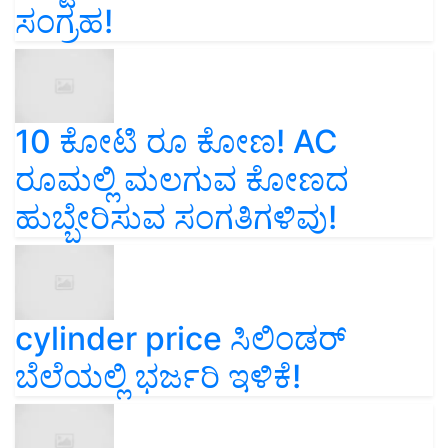
ಸಂಗ್ರಹ!
10 ಕೋಟಿ ರೂ ಕೋಣ! AC
ರೂಮಲ್ಲಿ ಮಲಗುವ ಕೋಣದ
ಹುಬ್ಬೇರಿಸುವ ಸಂಗತಿಗಳಿವು!
cylinder price ಸಿಲಿಂಡರ್‌
ಬೆಲೆಯಲ್ಲಿ ಭರ್ಜರಿ ಇಳಿಕೆ!