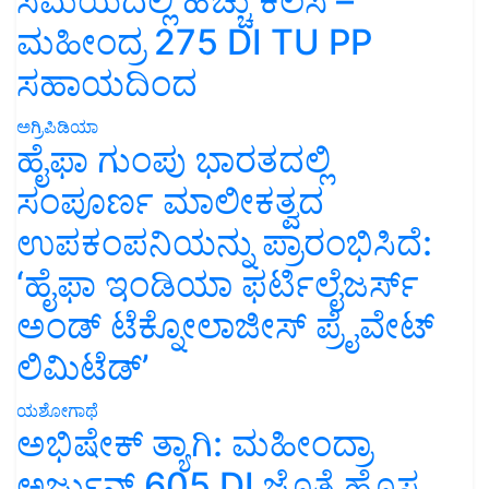
ಸಮಯದಲ್ಲಿ ಹೆಚ್ಚು ಕೆಲಸ –
ಮಹೀಂದ್ರ 275 DI TU PP
ಸಹಾಯದಿಂದ
ಅಗ್ರಿಪಿಡಿಯಾ
ಹೈಫಾ ಗುಂಪು ಭಾರತದಲ್ಲಿ
ಸಂಪೂರ್ಣ ಮಾಲೀಕತ್ವದ
ಉಪಕಂಪನಿಯನ್ನು ಪ್ರಾರಂಭಿಸಿದೆ:
‘ಹೈಫಾ ಇಂಡಿಯಾ ಫರ್ಟಿಲೈಜರ್ಸ್
ಅಂಡ್ ಟೆಕ್ನೋಲಾಜೀಸ್ ಪ್ರೈವೇಟ್
ಲಿಮಿಟೆಡ್’
ಯಶೋಗಾಥೆ
ಅಭಿಷೇಕ್ ತ್ಯಾಗಿ: ಮಹೀಂದ್ರಾ
ಅರ್ಜುನ್ 605 DI ಜೊತೆ ಹೊಸ