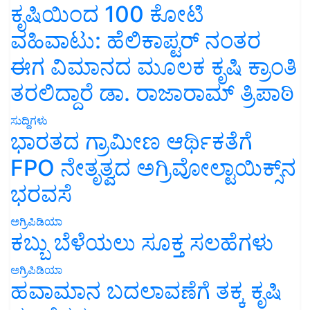
ಕೃಷಿಯಿಂದ 100 ಕೋಟಿ
ವಹಿವಾಟು: ಹೆಲಿಕಾಪ್ಟರ್ ನಂತರ
ಈಗ ವಿಮಾನದ ಮೂಲಕ ಕೃಷಿ ಕ್ರಾಂತಿ
ತರಲಿದ್ದಾರೆ ಡಾ. ರಾಜಾರಾಮ್ ತ್ರಿಪಾಠಿ
ಸುದ್ದಿಗಳು
ಭಾರತದ ಗ್ರಾಮೀಣ ಆರ್ಥಿಕತೆಗೆ
FPO ನೇತೃತ್ವದ ಅಗ್ರಿವೋಲ್ಟಾಯಿಕ್ಸ್‌ನ
ಭರವಸೆ
ಅಗ್ರಿಪಿಡಿಯಾ
ಕಬ್ಬು ಬೆಳೆಯಲು ಸೂಕ್ತ ಸಲಹೆಗಳು
ಅಗ್ರಿಪಿಡಿಯಾ
ಹವಾಮಾನ ಬದಲಾವಣೆಗೆ ತಕ್ಕ ಕೃಷಿ