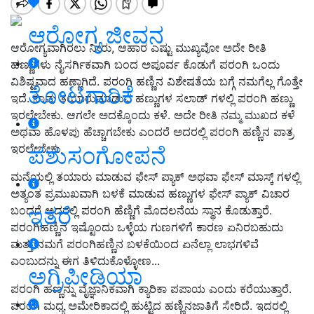
ಆರೋಗ್ಯ ಜೀವನ
ಆರೋಗ್ಯವಾಗಿರಲು ನೀರು, ಆಹಾರ ಎಷ್ಟು ಮುಖ್ಯವೋ ಅದೇ ರೀತಿ
ಹಣ್ಣುಗಳು ನೈಸರ್ಗಿಕವಾಗಿ ಬಂದ ಅಪೂರ್ವ ಕೊಡುಗೆ ಪರಂಗಿ ಒಂದು
ವಿಶಿಷ್ಟವಾದ ಹಣ್ಣಾಗಿದೆ. ಪರಂಗಿ ಹಣ್ಣಿನ ವಿಶೇಷತೆಯ ಬಗ್ಗೆ ನಮಗೆಲ್ಲ ಗೊತ್ತೇ
ತೋಟಗಾರಿಕೆ
ಇದೆ. ನಾವು ತಯಾರುಮಾಡುವ ಹಣ್ಣುಗಳ ಸಲಾಡ್ ಗಳಲ್ಲಿ ಪರಂಗಿ ಹಣ್ಣು
ಇರಲೇಬೇಕು. ಆಗಲೇ ಅದಕ್ಕೊಂದು ಕಳೆ. ಅದೇ ರೀತಿ ನಮ್ಮ ಮುಖದ ಕಳೆ
ಅಥವಾ ಹೊಳಪು ಹೆಚ್ಚಾಗಬೇಕು ಎಂದರೆ ಅದರಲ್ಲಿ ಪರಂಗಿ ಹಣ್ಣಿನ ಪಾತ್ರ
ಇರಲೇಬೇಕು
ಪಶುಸಂಗೋಪನೆ
ಮನೆಯಲ್ಲಿ ತಯಾರು ಮಾಡುವ ಫೇಸ್ ಪ್ಯಾಕ್ ಅಥವಾ ಫೇಸ್ ಮಾಸ್ಕ್ ಗಳಲ್ಲಿ
ಅತ್ಯಂತ ಪ್ರಮುಖವಾಗಿ ಬಳಕೆ ಮಾಡುವ ಹಣ್ಣುಗಳ ಫೇಸ್ ಪ್ಯಾಕ್ ವಿಚಾರ
ಇತರೆ
ಬಂದರೆ ಅದರಲ್ಲಿ ಪರಂಗಿ ಹೆಣ್ಣಿಗೆ ಮೊದಲನೆಯ ಸ್ಥಾನ ಕೊಡುತ್ತಾರೆ.
ಪರಂಗಿಹಣ್ಣಿನ ಇಷ್ಟೊಂದು ಒಳ್ಳೆಯ ಗುಣಗಳಿಗೆ ಕಾರಣ ಏನಿರಬಹುದು
ಮತ್ತು ನಮಗೆ ಪರಂಗಿಹಣ್ಣಿನ ಬಳಕೆಯಿಂದ ಏನೆಲ್ಲಾ ಲಾಭಗಳಿವೆ
ಎಂಬುದನ್ನು ಈಗ ತಿಳಿದುಕೊಳ್ಳೋಣ...
ಅಗ್ರಿಪೀಡಿಯಾ
ಪರಂಗಿ ಹಣ್ಣನ್ನು ವೈಜ್ಞಾನಿಕವಾಗಿ ಕ್ಯಾರಿಕಾ ಪಪಾಯ ಎಂದು ಕರೆಯುತ್ತಾರೆ.
ಪರಂಗಿ ಮಧ್ಯ ಅಮೇರಿಕಾದಲ್ಲಿ ಹುಟ್ಟಿದ ಹಣ್ಣಿನಜಾತಿಗೆ ಸೇರಿದೆ. ಇದರಲ್ಲಿ