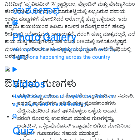
ವಿಟಮಿನ್ ‘ಎ’ ವಿಟಮಿನ್ ‘ಸಿ’ ಕ್ಯಾಲ್ಸಿಯಂ, ಪ್ರೋಟಿನ್ ಮತ್ತು ಪೊಟ್ಯಾಸಿಯಂ
ಯಶೋಗಾಥೆ
ಹೇರಳವಾಗಿದೆ. ವರ್ಷ ಪೂರ್ತಿ ಮಾರುಕಟ್ಟೆಯಲ್ಲಿ ಲಭ್ಯವಿರುವ ಪಪಾಯ
ಉಳಿದ ಹಣ್ಣುಗಳಿಗೆ ಹೋಲಿಸಿದರೆ ಆರೋಗ್ಯಕ್ಕೆ ಹೆಚ್ಚು ಒಳ್ಳೆಯದು. ಇದು
ಹದೃಯ ಕಾಯಿಲೆಯಿಂದ ಹಿಡಿದು ಕರುಳಿನ ಆರೋಗ್ಯದವರೆಗೆ ಹಲವು
ರೀತಿಯಲ್ಲಿ ಆರೋಗ್ಯವನ್ನು ಕಾಪಾಡುತ್ತದೆ. ಪರಂಗಿ ಹಣ್ಣು ಮಾತ್ರವಲ್ಲದೆ, ಎಲೆ
Photo Gallery
ಕಾಯಿ ಮತ್ತು ಹೂವುಗಳನ್ನು ಸಹ ವಿವಿಧ ರೀತಿಯಲ್ಲಿ ಬಳಸಿಕೊಳ್ಳುತ್ತಾರೆ.
ಪುರಾತನ ಕಾಲದಿಂದಲೂ ಈ ಹಣ್ಣನ್ನು ಯಥೇಚ್ಚವಾಗಿ ನಾಟಿ ಔಷಧಿಯಲ್ಲಿ
We capture the best photos around events,
ಬಳಸುತ್ತಿದ್ದಾರೆ.
exhibitions happening across the country
ಔಷಧಿಯ ಗುಣಗಳು
Videos
ಪರಂಗಿ ಹಣ್ಣು ಅಜೀರ್ಣದ ತೊಂದರೆಯನ್ನು ನಿವಾರಿಸಲು ಸಹಕಾರಿ.
Handpicked videos to inspire the nation on
ಇದರಲ್ಲಿ ಕ್ಯಾಲೋರಿಗಳು ಕಡಿಮೆ ಮತ್ತು ಪೋಷಕಾಂಶಗಳು
agriculture and related industry
ಹೆಚ್ಚಿಸುವುದರಿಂದ ತೂಕ ಇಳಸಿಕೊಳ್ಳಲು ಒಳ್ಳೆಯ ಆಹಾರ.
ಪರಂಗಿ ನೋವನ್ನು ಉಪಶಮನ ಮಾಡುವ ಗುಣಗಳ್ಳಿದ್ದು,
ಆರ್ಥಟಿಸ್, ಒಸ್ಟೆಒಪೊರೊಸಿಸ್ ಇನ್ನಾವುದೇ ಬಗೆಯ ನೋವಿನಿಂದ
Quiz
ಶೀಘ್ರವಾಗಿ ಗುಣವಾಗಲು ಸಹಾಯ ಮಾಡುತ್ತದೆ.