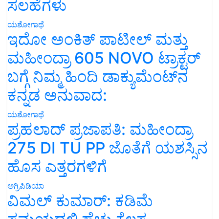
ಸಲಹೆಗಳು
ಯಶೋಗಾಥೆ
ಇದೋ ಅಂಕಿತ್ ಪಾಟೀಲ್ ಮತ್ತು
ಮಹೀಂದ್ರಾ 605 NOVO ಟ್ರಾಕ್ಟರ್
ಬಗ್ಗೆ ನಿಮ್ಮ ಹಿಂದಿ ಡಾಕ್ಯುಮೆಂಟ್‌ನ
ಕನ್ನಡ ಅನುವಾದ:
ಯಶೋಗಾಥೆ
ಪ್ರಹಲಾದ್ ಪ್ರಜಾಪತಿ: ಮಹೀಂದ್ರಾ
275 DI TU PP ಜೊತೆಗೆ ಯಶಸ್ಸಿನ
ಹೊಸ ಎತ್ತರಗಳಿಗೆ
ಅಗ್ರಿಪಿಡಿಯಾ
ವಿಮಲ್ ಕುಮಾರ್: ಕಡಿಮೆ