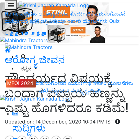
Home
ಸುದ್ದಿಗಳು
ಆರೋಗ್ಯ ಜೀವನ
ತೋಟಗಾರಿಕೆ
ಪಶುಸಂಗೋಪನೆ
ಯಶೋಗಾಥೆ
ಇತರೆ
ಅಗ್ರಿಪೀಡಿಯಾ
ಸರ್ಕಾರಿ ಯೋಜನೆಗಳು
Quiz
பத்திரிகை சந்தா
ಆರೋಗ್ಯ ಜೀವನ
ಕನ್ನಡ
ಸೌಂದರ್ಯದ ವಿಷಯಕ್ಕೆ
MFOI 2024
ಪಶುಸಂಗೋಪನೆ
ಯಶೋಗಾಥೆ
ಸರ್ಕಾರಿ ಯೋಜನೆಗಳು
ಬಂದಾಗ ಪಪ್ಪಾಯ ಹಣ್ಣನ್ನು
ಇತರೆ
ಮ್ಯಾಗಜಿನ್‌ ಸಬ್‌ಸ್ಕ್ರಿಪ್ಷನ್‌ಗಾಗಿ
ಎಷ್ಟು ಹೊಗಳಿದರೂ ಕಡಿಮೆ!
Updated on: 14 December, 2020 10:04 PM IST
ಸುದ್ದಿಗಳು