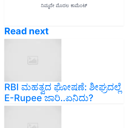
Read next
RBI ಮಹತ್ವದ ಘೋಷಣೆ: ಶೀಘ್ರದಲ್ಲೆ
E-Rupee ಜಾರಿ..ಏನಿದು?