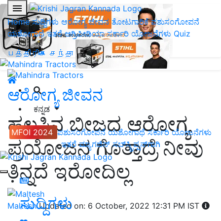
Home
ಸುದ್ದಿಗಳು
ಆರೋಗ್ಯ ಜೀವನ
ತೋಟಗಾರಿಕೆ
ಪಶುಸಂಗೋಪನೆ
ಯಶೋಗಾಥೆ
ಇತರೆ
ಅಗ್ರಿಪೀಡಿಯಾ
ಸರ್ಕಾರಿ ಯೋಜನೆಗಳು
Quiz
பத்திரிகை சந்தா
ಆರೋಗ್ಯ ಜೀವನ
ಕನ್ನಡ
ಹಲಸಿನ ಬೀಜದ ಆರೋಗ್ಯ
MFOI 2024
ಪಶುಸಂಗೋಪನೆ
ಯಶೋಗಾಥೆ
ಸರ್ಕಾರಿ ಯೋಜನೆಗಳು
ಪ್ರಯೋಜನ ಗೊತ್ತಾದ್ರೆ ನೀವು
ಇತರೆ
ಮ್ಯಾಗಜಿನ್‌ ಸಬ್‌ಸ್ಕ್ರಿಪ್ಷನ್‌ಗಾಗಿ
ತಿನ್ನದೆ ಇರೋದಿಲ್ಲ
ಸುದ್ದಿಗಳು
Maltesh
Updated on: 6 October, 2022 12:31 PM IST