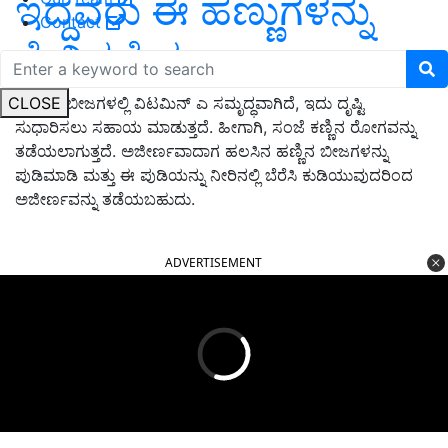
ಇದ್ದವರು ಈ ಹಣ್ಣುಗಳನ್ನು
Contact
ಸೇವಿಸಬೇಕು
CLOSE
ಹಲಸಿನ ಬೀಜಗಳಲ್ಲಿ ವಿಟಮಿನ್ ಎ ಸಮೃದ್ಧವಾಗಿದೆ, ಇದು ದೃಷ್ಟಿ
ಸುಧಾರಿಸಲು ಸಹಾಯ ಮಾಡುತ್ತದೆ. ಹೀಗಾಗಿ, ಸಂಜೆ ಕಣ್ಣಿನ ರೋಗವನ್ನು
ತಡೆಯಲಾಗುತ್ತದೆ. ಅಜೀರ್ಣವಾದಾಗ ಹಲಸಿನ ಹಣ್ಣಿನ ಬೀಜಗಳನ್ನು
ಪುಡಿಮಾಡಿ ಮತ್ತು ಈ ಪುಡಿಯನ್ನು ನೀರಿನಲ್ಲಿ ಬೆರೆಸಿ ಕುಡಿಯುವುದರಿಂದ
ಅಜೀರ್ಣವನ್ನು ತಡೆಯಬಹುದು.
ADVERTISEMENT
Published On:
06 October 2022, 12:31 PM