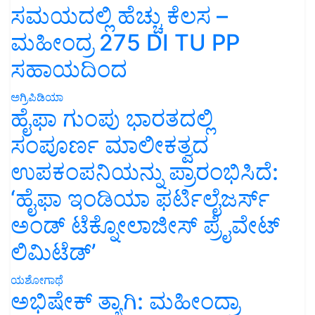
ಮಹೀಂದ್ರ 275 DI TU PP
ಸಹಾಯದಿಂದ
ಅಗ್ರಿಪಿಡಿಯಾ
ಹೈಫಾ ಗುಂಪು ಭಾರತದಲ್ಲಿ
ಸಂಪೂರ್ಣ ಮಾಲೀಕತ್ವದ
ಉಪಕಂಪನಿಯನ್ನು ಪ್ರಾರಂಭಿಸಿದೆ:
‘ಹೈಫಾ ಇಂಡಿಯಾ ಫರ್ಟಿಲೈಜರ್ಸ್
ಅಂಡ್ ಟೆಕ್ನೋಲಾಜೀಸ್ ಪ್ರೈವೇಟ್
ಲಿಮಿಟೆಡ್’
ಯಶೋಗಾಥೆ
ಅಭಿಷೇಕ್ ತ್ಯಾಗಿ: ಮಹೀಂದ್ರಾ
ಅರ್ಜುನ್ 605 DI ಜೊತೆ ಹೊಸ