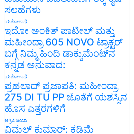
ಸಲಹೆಗಳು
ಯಶೋಗಾಥೆ
ಇದೋ ಅಂಕಿತ್ ಪಾಟೀಲ್ ಮತ್ತು
ಮಹೀಂದ್ರಾ 605 NOVO ಟ್ರಾಕ್ಟರ್
ಬಗ್ಗೆ ನಿಮ್ಮ ಹಿಂದಿ ಡಾಕ್ಯುಮೆಂಟ್‌ನ
ಕನ್ನಡ ಅನುವಾದ:
ಯಶೋಗಾಥೆ
ಪ್ರಹಲಾದ್ ಪ್ರಜಾಪತಿ: ಮಹೀಂದ್ರಾ
275 DI TU PP ಜೊತೆಗೆ ಯಶಸ್ಸಿನ
ಹೊಸ ಎತ್ತರಗಳಿಗೆ
ಅಗ್ರಿಪಿಡಿಯಾ
ವಿಮಲ್ ಕುಮಾರ್: ಕಡಿಮೆ
ಸಮಯದಲ್ಲಿ ಹೆಚ್ಚು ಕೆಲಸ –