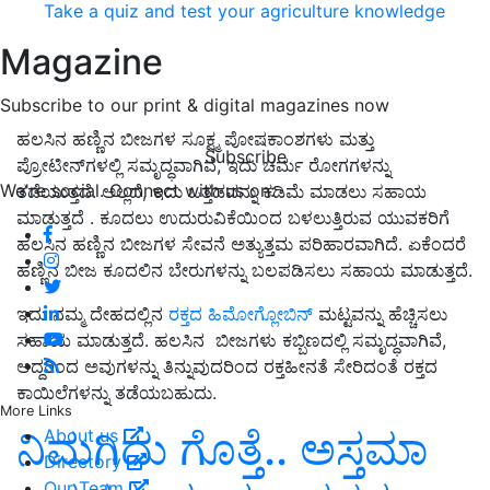
Take a quiz and test your agriculture knowledge
Magazine
Subscribe to our print & digital magazines now
ಹಲಸಿನ ಹಣ್ಣಿನ ಬೀಜಗಳ ಸೂಕ್ಷ್ಮ ಪೋಷಕಾಂಶಗಳು ಮತ್ತು
Subscribe
ಪ್ರೋಟೀನ್‌ಗಳಲ್ಲಿ ಸಮೃದ್ಧವಾಗಿವೆ, ಇದು ಚರ್ಮ ರೋಗಗಳನ್ನು
We're social. Connect with us on:
ತಡೆಯುತ್ತದೆ. ಅಲ್ಲದೆ, ಇದು ಒತ್ತಡವನ್ನು ಕಡಿಮೆ ಮಾಡಲು ಸಹಾಯ
ಮಾಡುತ್ತದೆ . ಕೂದಲು ಉದುರುವಿಕೆಯಿಂದ ಬಳಲುತ್ತಿರುವ ಯುವಕರಿಗೆ
ಹಲಸಿನ ಹಣ್ಣಿನ ಬೀಜಗಳ ಸೇವನೆ ಅತ್ಯುತ್ತಮ ಪರಿಹಾರವಾಗಿದೆ. ಏಕೆಂದರೆ
ಹಣ್ಣಿನ ಬೀಜ ಕೂದಲಿನ ಬೇರುಗಳನ್ನು ಬಲಪಡಿಸಲು ಸಹಾಯ ಮಾಡುತ್ತದೆ.
ಇದು ನಮ್ಮ ದೇಹದಲ್ಲಿನ
ರಕ್ತದ ಹಿಮೋಗ್ಲೋಬಿನ್
ಮಟ್ಟವನ್ನು ಹೆಚ್ಚಿಸಲು
ಸಹಾಯ ಮಾಡುತ್ತದೆ. ಹಲಸಿನ ಬೀಜಗಳು ಕಬ್ಬಿಣದಲ್ಲಿ ಸಮೃದ್ಧವಾಗಿವೆ,
ಆದ್ದರಿಂದ ಅವುಗಳನ್ನು ತಿನ್ನುವುದರಿಂದ ರಕ್ತಹೀನತೆ ಸೇರಿದಂತೆ ರಕ್ತದ
ಕಾಯಿಲೆಗಳನ್ನು ತಡೆಯಬಹುದು.
More Links
ನಿಮಗಿದು ಗೊತ್ತೆ.. ಅಸ್ತಮಾ
About us
Directory
Our Team