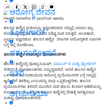
ಆರೋಗ್ಯ ಜೀವನ
Health benefits of jackfruit seeds,
ಹಲಸಿನ ಹಣ್ಣಿನ ರುಚಿಯನ್ನು ಇಷ್ಟಪಡದವರು ನಮ್ಮಲ್ಲಿ ಯಾರೂ ಇಲ್ಲ.
ತೋಟಗಾರಿಕೆ
ಜೇನುತುಪ್ಪದಲ್ಲಿ ನೆನೆಸಿದರೆ ಇದರ ವಿಶಿಷ್ಟ ರುಚಿ ಸಿಗುತ್ತದೆ. ಅಂದಹಾಗೆ,
ಎಲ್ಲರೂ ಇಷ್ಟಪಡುವ ಹಲಸಿನ ಹಣ್ಣಿನ ಬೀಜಗಳ ಆರೋಗ್ಯಕಾರಿ ಗುಣಗಳ
ಬಗ್ಗೆ ಇಲ್ಲಿ ನೋಡೋಣ.
ಪಶುಸಂಗೋಪನೆ
ಹಲಸಿನ ಹಣ್ಣಿನ ಬೀಜದಲ್ಲಿನ ಪೋಷಕಾಂಶಗಳು
ಹಲಸಿನ ಹಣ್ಣಿನಲ್ಲಿ ಪೊಟ್ಯಾಸಿಯಮ್,
ವಿಟಮಿನ್ ಬಿ ಮತ್ತು ಪ್ರೋಟೀನ್
ಸೇರಿದಂತೆ ಪೋಷಕಾಂಶಗಳು ಸಮೃದ್ಧವಾಗಿವೆ. ಆದರೆ ಹಲಸಿನ ಹಣ್ಣಿನ
ಇತರೆ
ಒಳಗಿರುವ ಹಲಸಿನಕಾಯಿಯ ಆರೋಗ್ಯ ಪ್ರಯೋಜನಗಳ ಬಗ್ಗೆ ನಮ್ಮಲ್ಲಿ
ಅನೇಕರಿಗೆ ತಿಳಿದಿಲ್ಲ ಎಂಬುದನ್ನು ನಾವು ಒಪ್ಪಿಕೊಳ್ಳಬೇಕು. ಹಲಸಿನ
ಪ್ರಯೋಜನಗಳು ತಿಳಿದರೆ ಮುಂದಿನ ಬಾರಿ ಹಲಸು ತಿಂದಾಗ ಅಡಿಕೆಯನ್ನು
ಅಗ್ರಿಪೀಡಿಯಾ
ಬಿಸಾಡುವ ಬದಲು ತಿನ್ನವಿರಿ ಹಲಸಿನ ಹಣ್ಣಿನಲ್ಲಿ ದೇಹಕ್ಕೆ ಅಗತ್ಯವಿರುವ
ಸಾಕಷ್ಟು ಪೋಷಕಾಂಶಗಳಿವೆ.