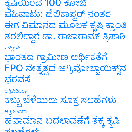
ಕೃಷಿಯಿಂದ 100 ಕೋಟಿ
ವಹಿವಾಟು: ಹೆಲಿಕಾಪ್ಟರ್ ನಂತರ
ಈಗ ವಿಮಾನದ ಮೂಲಕ ಕೃಷಿ ಕ್ರಾಂತಿ
ತರಲಿದ್ದಾರೆ ಡಾ. ರಾಜಾರಾಮ್ ತ್ರಿಪಾಠಿ
ಸುದ್ದಿಗಳು
ಭಾರತದ ಗ್ರಾಮೀಣ ಆರ್ಥಿಕತೆಗೆ
FPO ನೇತೃತ್ವದ ಅಗ್ರಿವೋಲ್ಟಾಯಿಕ್ಸ್‌ನ
ಭರವಸೆ
ಅಗ್ರಿಪಿಡಿಯಾ
ಕಬ್ಬು ಬೆಳೆಯಲು ಸೂಕ್ತ ಸಲಹೆಗಳು
ಅಗ್ರಿಪಿಡಿಯಾ
ಹವಾಮಾನ ಬದಲಾವಣೆಗೆ ತಕ್ಕ ಕೃಷಿ
ಸಲಹೆಗಳು