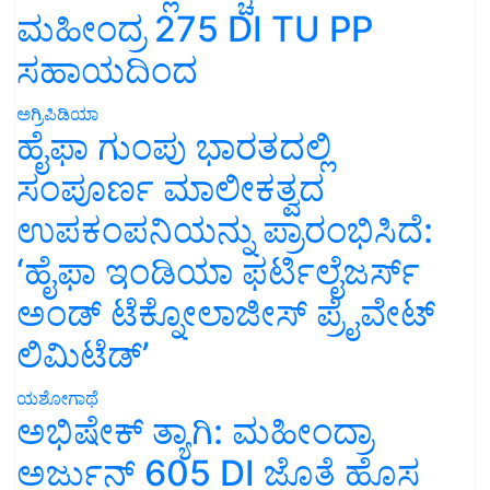
ಮಹೀಂದ್ರ 275 DI TU PP
ಸಹಾಯದಿಂದ
ಅಗ್ರಿಪಿಡಿಯಾ
ಹೈಫಾ ಗುಂಪು ಭಾರತದಲ್ಲಿ
ಸಂಪೂರ್ಣ ಮಾಲೀಕತ್ವದ
ಉಪಕಂಪನಿಯನ್ನು ಪ್ರಾರಂಭಿಸಿದೆ:
‘ಹೈಫಾ ಇಂಡಿಯಾ ಫರ್ಟಿಲೈಜರ್ಸ್
ಅಂಡ್ ಟೆಕ್ನೋಲಾಜೀಸ್ ಪ್ರೈವೇಟ್
ಲಿಮಿಟೆಡ್’
ಯಶೋಗಾಥೆ
ಅಭಿಷೇಕ್ ತ್ಯಾಗಿ: ಮಹೀಂದ್ರಾ
ಅರ್ಜುನ್ 605 DI ಜೊತೆ ಹೊಸ