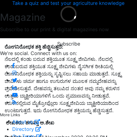
Take a quiz and test your agriculture knowledge
Magazine
Subscribe to our print & digital magazines now
Subscribe
ರೋಗನಿರೋಧಕ ಶಕ್ತಿ ಹೆಚ್ಚಿಸುತ್ತದೆ:
We're social. Connect with us on:
ನೆಲದಲ್ಲಿ ಕಂಡು ಬರುವ ಶಕ್ತಿಯೂತ ಸೂಕ್ಷ್ಮ ಜೀವಿಗಳು. ನೆಲದಲ್ಲಿ
ಕಂಡುಬರುವ ಶಕ್ತಿಯುತ ಸೂಕ್ಷ್ಮ ಜೀವಿಗಳು ನೈಸರ್ಗಿಕ ರೀತಿಯಲ್ಲಿ
ರೋಗನಿರೋಧಕ ಶಕ್ತಿಯನ್ನು ಸೃಷ್ಟಿಸಲು ಸಹಾಯ ಮಾಡುತ್ತದೆ. ಸೂಕ್ಷ್ಮ
ಜೀವಿಗಳು ಚರ್ಮ ಹಾಗೂ ಉಗುರುಗಳ ಮೂಲಕ ನಮ್ಮದೇಹವನ್ನು
ಪ್ರವೇಶೀಸುತ್ತವೆ. ದೇಹವನ್ನು ತಲುಪಿದ ನಂತರ ಅವು ನಮ್ಮ ಕರುಳಿನ
ಉತ್ತಮ ಬ್ಯಾಕ್ಟೀರಿಯಾಗಳಿಗೆ ಒಂದು ಪ್ರಮಾಣವನ್ನು ನೀಡುತ್ತವೆ.
ಕರುಳಿನಲ್ಲಿರುವ ಮೈಕ್ರೋಫ್ಲೊರಾ ಸೂಕ್ಷ್ಮಜೀವಿಯ ಬ್ಯಾಕ್ಟೀರಿಯಾದಿಂದ
ಉಂಟಾಗುತ್ತದೆ. ಇದು ರೋಗನಿರೋಧಕ ಶಕ್ತಿಯನ್ನು ಹೆಚ್ಚಿಸುತ್ತದೆ.
More Links
About us
ಲೇಖಕರು: ಶಗುಪ್ತಾ ಅ.ಶೇಖ
Directory
Our Team