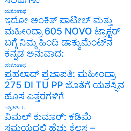
ಯಶೋಗಾಥೆ
ಇದೋ ಅಂಕಿತ್ ಪಾಟೀಲ್ ಮತ್ತು
ಮಹೀಂದ್ರಾ 605 NOVO ಟ್ರಾಕ್ಟರ್
ಬಗ್ಗೆ ನಿಮ್ಮ ಹಿಂದಿ ಡಾಕ್ಯುಮೆಂಟ್‌ನ
ಕನ್ನಡ ಅನುವಾದ:
ಯಶೋಗಾಥೆ
ಪ್ರಹಲಾದ್ ಪ್ರಜಾಪತಿ: ಮಹೀಂದ್ರಾ
275 DI TU PP ಜೊತೆಗೆ ಯಶಸ್ಸಿನ
ಹೊಸ ಎತ್ತರಗಳಿಗೆ
ಅಗ್ರಿಪಿಡಿಯಾ
ವಿಮಲ್ ಕುಮಾರ್: ಕಡಿಮೆ
ಸಮಯದಲ್ಲಿ ಹೆಚ್ಚು ಕೆಲಸ –