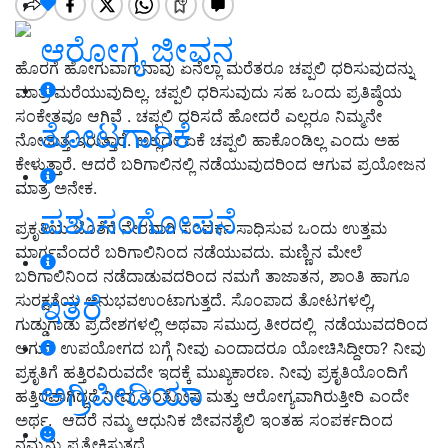
ಆರೋಗ್ಯ ಜೀವನ
ಹೊರಗೆ ಹೋಗುವಾಗ ನಾವು ಏನೆಲ್ಲಾ ಮರೆತರೂ ಚಪ್ಪಲಿ ಧರಿಸುವುದನ್ನು
ಮಾತ್ರ ಮರೆಯುವುದಿಲ್ಲ. ಚಪ್ಪಲಿ ಧರಿಸುವುದು ಸಹ ಒಂದು ಪ್ರತಿಷ್ಠೆಯ
ಸಂಕೇತವೂ ಆಗಿವೆ . ಚಪ್ಪಲಿ ಧರಿಸದೆ ಹೋದರೆ ಎಲ್ಲರೂ ನಿಮ್ಮನೇ
ತೋಟಗಾರಿಕೆ
ನೋಡುತ್ತ ಇರುತ್ತಾರೆ. ಅಲ್ಲದೇ ಏಕೆ ಚಪ್ಪಲಿ ಹಾಕೊಂಡಿಲ್ಲ ಎಂದು ಅಹ
ಕೇಳುತ್ತಾರೆ. ಆದರೆ ಬರಿಗಾಲಿನಲ್ಲಿ ನಡೆಯುವುದರಿಂದ ಆಗುವ ಪ್ರಯೋಜನ
ಮಾತ್ರ ಅನೇಕ.
ಪಶುಸಂಗೋಪನೆ
ಪ್ರಕೃತಿಯ ಜೊತೆಗೆ ನೇರವಾಗಿ ಸಂಪರ್ಕ ಸಾಧಿಸುವ ಒಂದು ಉತ್ತಮ
ಮಾರ್ಗವೆಂದರೆ ಬರಿಗಾಲಿನಿಂದ ನಡೆಯುವದು. ಮಣ್ಣಿನ ಮೇಲೆ
ಬರಿಗಾಲಿನಿಂದ ನಡೆದಾಡುವದರಿಂದ ನಮಗೆ ತಾಜಾತನ
,
ಶಾಂತಿ ಹಾಗೂ
ಇತರೆ
ಸುರಕ್ಷತೆಯ ಅನುಭವಉಂಟಾಗುತ್ತದೆ. ಸೊಂಪಾದ ತೋಟಗಳಲ್ಲಿ
,
ಗುಡ್ಡುಗಾಡು ಪ್ರದೇಶಗಳಲ್ಲಿ ಅಥವಾ ಸಮುದ್ರ ತೀರದಲ್ಲಿ ನಡೆಯುವದರಿಂದ
ಆಗುವ ಉಪಯೋಗದ ಬಗ್ಗೆ ನೀವು ಎಂದಾದರೂ ಯೋಚಿಸಿದ್ದೀರಾ
?
ನೀವು
ಪ್ರಕೃತಿಗೆ ಹತ್ತಿರವಿರುವದೇ ಇದಕ್ಕೆ ಮುಖ್ಯಕಾರಣ. ನೀವು ಪ್ರಕೃತಿಯೊಂದಿಗೆ
ಅಗ್ರಿಪೀಡಿಯಾ
ಹತ್ತಿರವಾಗಿದ್ದರೆ ನೀವು ಸಂತೋಷ ಮತ್ತು ಆರೋಗ್ಯವಾಗಿರುತ್ತೀರಿ ಎಂದೇ
ಅರ್ಥ
.
ಆದರೆ ನಮ್ಮ ಆಧುನಿಕ ಜೀವನಶೈಲಿ ಇಂತಹ ಸಂಪರ್ಕದಿಂದ
ನಮ್ಮನ್ನು ಪ್ರತ್ಯೇಕಿಸುತ್ತದೆ.