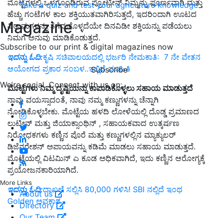
ಮೊಟ್ಟೆಗಳಲ್ಲಿ ಒಳಗೊಂಡಿರುವ ಪ್ರೋಟೀನ್ ನಿಮ್ಮನ್ನು ಪೂರ್ಣವಾಗಿ ಮತ್ತು
Take a quiz and test your agriculture knowledge
ಹೆಚ್ಚು ಗಂಟೆಗಳ ಕಾಲ ಶಕ್ತಿಯುತವಾಗಿರಿಸುತ್ತದೆ, ಇದರಿಂದಾಗಿ ಊಟದ
Magazine
ವಿರಾಮಗಳನ್ನು ತೆಗೆದುಕೊಳ್ಳದೆಯೇ ದಿನವಿಡೀ ಶಕ್ತಿಯನ್ನು ಪಡೆಯಲು
ನಿಮಗೆ ಅನುವು ಮಾಡಿಕೊಡುತ್ತದೆ.
Subscribe to our print & digital magazines now
ಇದನ್ನು ಓದಿ:
ಕೃಷಿ ಸಚಿವಾಲಯದಲ್ಲಿ ಭರ್ಜರಿ ನೇಮಕಾತಿ: 7 ನೇ ವೇತನ
ಆಯೋಗದ ಪ್ರಕಾರ ಸಂಬಳ..ಇಲ್ಲಿದೆ ಮಾಹಿತಿ
Subscribe
We're social. Connect with us on:
ಮೊಟ್ಟೆಗಳು ನಿಮ್ಮ ದೃಷ್ಟಿಯನ್ನು ಕಾಪಾಡಿಕೊಳ್ಳಲು ಸಹಾಯ ಮಾಡುತ್ತದೆ
ನಾವು ವಯಸ್ಸಾದಂತೆ, ನಾವು ನಮ್ಮ ಕಣ್ಣುಗಳನ್ನು ಚೆನ್ನಾಗಿ
ನೋಡಿಕೊಳ್ಳಬೇಕು. ಮೊಟ್ಟೆಯ ಹಳದಿ ಲೋಳೆಯಲ್ಲಿ ದೊಡ್ಡ ಪ್ರಮಾಣದ
ಲುಟೀನ್ ಮತ್ತು ಜಿಯಾಕ್ಸಾಂಥಿನ್ , ಸಹಾಯಕವಾದ ಉತ್ಕರ್ಷಣ
ನಿರೋಧಕಗಳು ಕಣ್ಣಿನ ಪೊರೆ ಮತ್ತು ಕಣ್ಣುಗಳಲ್ಲಿನ ಮ್ಯಾಕ್ಯುಲರ್
ಡಿಜೆನರೇಶನ್ ಅಪಾಯವನ್ನು ಕಡಿಮೆ ಮಾಡಲು ಸಹಾಯ ಮಾಡುತ್ತದೆ.
ಮೊಟ್ಟೆಯಲ್ಲಿ ವಿಟಮಿನ್ ಎ ಕೂಡ ಅಧಿಕವಾಗಿದೆ, ಇದು ಕಣ್ಣಿನ ಆರೋಗ್ಯಕ್ಕೆ
ಪ್ರಯೋಜನಕಾರಿಯಾಗಿದೆ.
More Links
ಇದನ್ನು ಓದಿ:
ದಾಖಲೆ ಸಲ್ಲಿಸಿ 80,000 ಗಳಿಸಿ! SBI ನಲ್ಲಿದೆ ಇಂಥ
About us
Golden ಅವಕಾಶ
Directory
Our Team