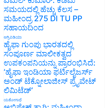
ವಿಮಲ್ ಕುಮಾರ್: ಕಡಿಮೆ
ಸಮಯದಲ್ಲಿ ಹೆಚ್ಚು ಕೆಲಸ –
ಮಹೀಂದ್ರ 275 DI TU PP
ಸಹಾಯದಿಂದ
ಅಗ್ರಿಪಿಡಿಯಾ
ಹೈಫಾ ಗುಂಪು ಭಾರತದಲ್ಲಿ
ಸಂಪೂರ್ಣ ಮಾಲೀಕತ್ವದ
ಉಪಕಂಪನಿಯನ್ನು ಪ್ರಾರಂಭಿಸಿದೆ:
‘ಹೈಫಾ ಇಂಡಿಯಾ ಫರ್ಟಿಲೈಜರ್ಸ್
ಅಂಡ್ ಟೆಕ್ನೋಲಾಜೀಸ್ ಪ್ರೈವೇಟ್
ಲಿಮಿಟೆಡ್’
ಯಶೋಗಾಥೆ
ಅಭಿಷೇಕ್ ತ್ಯಾಗಿ: ಮಹೀಂದ್ರಾ