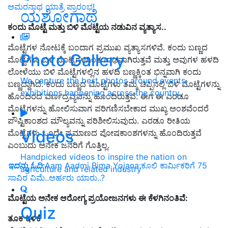
ಅಮರನಾಥ ಯಾತ್ರೆ ಪ್ರಾರಂಭ!
ಯಶೋಗಾಥೆ
ಕಂದು ಮೊಟ್ಟೆ ಮತ್ತು ಬಿಳಿ ಮೊಟ್ಟೆಯ ನಡುವಿನ ವ್ಯತ್ಯಾಸ..
ಮೊಟ್ಟೆಗಳ ನೋಟಕ್ಕೆ ಬಂದಾಗ ಪ್ರಮುಖ ವ್ಯತ್ಯಾಸಗಳಿವೆ. ಕಂದು ಬಣ್ಣದ
Photo Gallery
ಮೊಟ್ಟೆಗಳು ಬಿಳಿ ಮೊಟ್ಟೆಗಳಿಗಿಂತ ಗಾಢವಾಗಿರುತ್ತವೆ ಮತ್ತು ಅವುಗಳ ಹಳದಿ
ಲೋಳೆಯು ಬಿಳಿ ಮೊಟ್ಟೆಗಳಲ್ಲಿನ ಹಳದಿ ಬಣ್ಣಕ್ಕಿಂತ ಭಿನ್ನವಾಗಿ ಕಂದು
We capture the best photos around events,
ಬಣ್ಣದ್ದಾಗಿದೆ. ಕಂದು ಬಣ್ಣದ ಮೊಟ್ಟೆಗಳು ತಮ್ಮ ಚಿಪ್ಪಿನಲ್ಲಿ ಬಿಳಿ ಮೊಟ್ಟೆಗಳನ್ನು
exhibitions happening across the country
ಹೊಂದಿರದ ವರ್ಣದ್ರವ್ಯವನ್ನು ಹೊಂದಿರುತ್ತವೆ. ಈಗ ಈ ಎರಡೂ
ಮೊಟ್ಟೆಗಳನ್ನು ಹೋಲಿಸುವಾಗ ಪರಿಗಣಿಸಬೇಕಾದ ಮುಖ್ಯ ಅಂಶವೆಂದರೆ
ಪೌಷ್ಟಿಕಾಂಶದ ಮೌಲ್ಯವನ್ನು ಪರಿಶೀಲಿಸುವುದು. ಎರಡೂ ರೀತಿಯ
Videos
ಮೊಟ್ಟೆಗಳು ಒಂದೇ ಪ್ರಮಾಣದ ಪೋಷಕಾಂಶಗಳನ್ನು ಹೊಂದಿರುತ್ತವೆ
ಎಂಬುದು ಅನೇಕ ಜನರಿಗೆ ಗೊತ್ತಿಲ್ಲ.
Handpicked videos to inspire the nation on
ಇದನ್ನು ಓದಿ:
Aam Aadmi Bima Yojana:ಕೂಲಿ ಕಾರ್ಮಿಕರಿಗೆ 75
agriculture and related industry
ಸಾವಿರ ವಿಮೆ..ಅರ್ಹರು ಯಾರು..?
ಮೊಟ್ಟೆಯ ಅನೇಕ ಆರೋಗ್ಯ ಪ್ರಯೋಜನಗಳು ಈ ಕೆಳಗಿನಂತಿವೆ:
Quiz
ತೂಕ ಇಳಿಕೆ