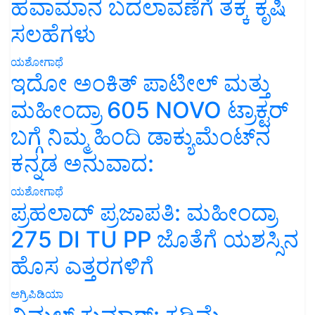
ಹವಾಮಾನ ಬದಲಾವಣೆಗೆ ತಕ್ಕ ಕೃಷಿ
ಸಲಹೆಗಳು
ಯಶೋಗಾಥೆ
ಇದೋ ಅಂಕಿತ್ ಪಾಟೀಲ್ ಮತ್ತು
ಮಹೀಂದ್ರಾ 605 NOVO ಟ್ರಾಕ್ಟರ್
ಬಗ್ಗೆ ನಿಮ್ಮ ಹಿಂದಿ ಡಾಕ್ಯುಮೆಂಟ್‌ನ
ಕನ್ನಡ ಅನುವಾದ:
ಯಶೋಗಾಥೆ
ಪ್ರಹಲಾದ್ ಪ್ರಜಾಪತಿ: ಮಹೀಂದ್ರಾ
275 DI TU PP ಜೊತೆಗೆ ಯಶಸ್ಸಿನ
ಹೊಸ ಎತ್ತರಗಳಿಗೆ
ಅಗ್ರಿಪಿಡಿಯಾ