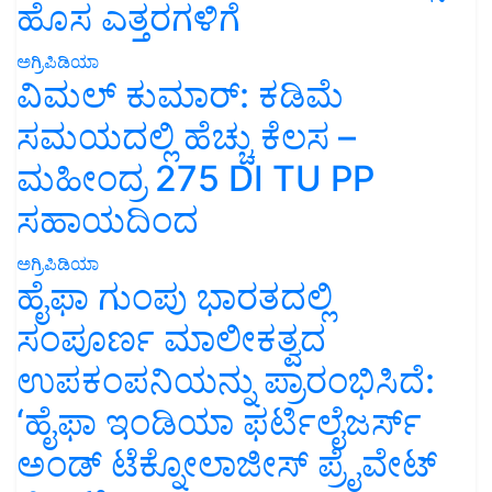
ಹೊಸ ಎತ್ತರಗಳಿಗೆ
ಅಗ್ರಿಪಿಡಿಯಾ
ವಿಮಲ್ ಕುಮಾರ್: ಕಡಿಮೆ
ಸಮಯದಲ್ಲಿ ಹೆಚ್ಚು ಕೆಲಸ –
ಮಹೀಂದ್ರ 275 DI TU PP
ಸಹಾಯದಿಂದ
ಅಗ್ರಿಪಿಡಿಯಾ
ಹೈಫಾ ಗುಂಪು ಭಾರತದಲ್ಲಿ
ಸಂಪೂರ್ಣ ಮಾಲೀಕತ್ವದ
ಉಪಕಂಪನಿಯನ್ನು ಪ್ರಾರಂಭಿಸಿದೆ:
‘ಹೈಫಾ ಇಂಡಿಯಾ ಫರ್ಟಿಲೈಜರ್ಸ್
ಅಂಡ್ ಟೆಕ್ನೋಲಾಜೀಸ್ ಪ್ರೈವೇಟ್