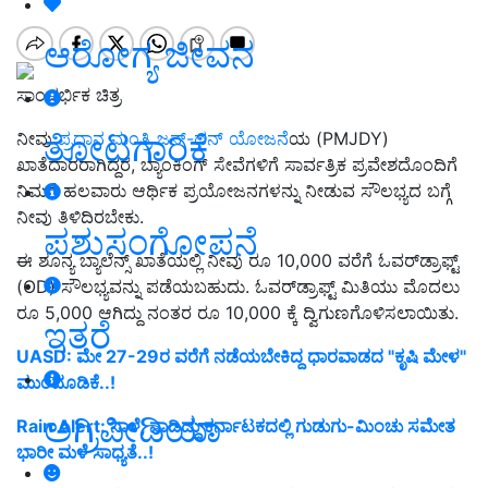
ಆರೋಗ್ಯ ಜೀವನ
ಸಾಂದರ್ಭಿಕ ಚಿತ್ರ
ತೋಟಗಾರಿಕೆ
ನೀವು
ಪ್ರಧಾನ ಮಂತ್ರಿ ಜನ್-ಧನ್ ಯೋಜನೆ
ಯ (PMJDY)
ಖಾತೆದಾರರಾಗಿದ್ದರೆ, ಬ್ಯಾಂಕಿಂಗ್ ಸೇವೆಗಳಿಗೆ ಸಾರ್ವತ್ರಿಕ ಪ್ರವೇಶದೊಂದಿಗೆ
ನಿಮಗೆ ಹಲವಾರು ಆರ್ಥಿಕ ಪ್ರಯೋಜನಗಳನ್ನು ನೀಡುವ ಸೌಲಭ್ಯದ ಬಗ್ಗೆ
ನೀವು ತಿಳಿದಿರಬೇಕು.
ಪಶುಸಂಗೋಪನೆ
ಈ ಶೂನ್ಯ ಬ್ಯಾಲೆನ್ಸ್ ಖಾತೆಯಲ್ಲಿ ನೀವು ರೂ 10,000 ವರೆಗೆ ಓವರ್‌ಡ್ರಾಫ್ಟ್
(OD) ಸೌಲಭ್ಯವನ್ನು ಪಡೆಯಬಹುದು. ಓವರ್‌ಡ್ರಾಫ್ಟ್ ಮಿತಿಯು ಮೊದಲು
ರೂ 5,000 ಆಗಿದ್ದು ನಂತರ ರೂ 10,000 ಕ್ಕೆ ದ್ವಿಗುಣಗೊಳಿಸಲಾಯಿತು.
ಇತರೆ
UASD: ಮೇ 27-29ರ ವರೆಗೆ ನಡೆಯಬೇಕಿದ್ದ ಧಾರವಾಡದ "ಕೃಷಿ ಮೇಳ"
ಮುಂದೂಡಿಕೆ..!
ಅಗ್ರಿಪೀಡಿಯಾ
Rain Alert: ನಾಳೆ, ನಾಡಿದ್ದು ಕರ್ನಾಟಕದಲ್ಲಿ ಗುಡುಗು-ಮಿಂಚು ಸಮೇತ
ಭಾರೀ ಮಳೆ ಸಾಧ್ಯತೆ..!