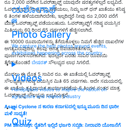
ರೂ 2,000 ವರೆಗಿನ ಓವರ್‌ಡ್ರಾಫ್ಟ್ ಯಾವುದೇ ಷರತ್ತುಗಳಿಲ್ಲದೆ ಲಭ್ಯವಿದೆ.
ಯಶೋಗಾಥೆ
ಓವರ್‌ಡ್ರಾಫ್ಟ್ ಸೌಲಭ್ಯವನ್ನು ಪಡೆಯಲು, ನಿಮ್ಮ ಜನ್ ಧನ್ ಖಾತೆಯು ಕನಿಷ್ಠ
6 ತಿಂಗಳ ಹಳೆಯದಾಗಿರಬೇಕು, ಇಲ್ಲದಿದ್ದರೆ ನೀವು ರೂ 2,000 ವರೆಗೆ
ಮಾತ್ರ ಓವರ್‌ಡ್ರಾಫ್ಟ್ ಪಡೆಯಬಹುದು. ಓವರ್‌ಡ್ರಾಫ್ಟ್‌ಗೆ ಗರಿಷ್ಠ ವಯಸ್ಸಿನ
ಮಿತಿಯನ್ನು 60 ರಿಂದ 65 ವರ್ಷಗಳಿಗೆ ಹೆಚ್ಚಿಸಲಾಗಿದೆ.
Photo Gallery
ಈ 10000 ರೂಪಾಯಿಗಳನ್ನು ತೆಗೆದುಕೊಳ್ಳಲು ನಿಮಗೆ ಹೆಚ್ಚಿನ ದಾಖಲೆಗಳ
We capture the best photos around events,
ಅಗತ್ಯವಿರುವುದಿಲ್ಲ. ಕೆಲವು ಅಗತ್ಯ ಔಪಚಾರಿಕತೆಗಳನ್ನು
exhibitions happening across the country
ಪೂರ್ಣಗೊಳಿಸಬೇಕಾಗಿದೆ. ಇದಲ್ಲದೇ ಎರಡು ಸಾವಿರ ರೂಪಾಯಿ
ತೆಗೆದುಕೊಂಡರೆ
ಬೇಷರತ್
ಸೌಲಭ್ಯದ ಲಾಭ ಸಿಗಲಿದೆ.
ಮೊದಲು ಈ ಮೊತ್ತ 5 ಸಾವಿರ ರೂ. ಈ ಖಾತೆಯಲ್ಲಿ ಓವರ್‌ಡ್ರಾಫ್ಟ್
Videos
ಸೌಲಭ್ಯಕ್ಕಾಗಿ ಗರಿಷ್ಠ ವಯಸ್ಸಿನ ಮಿತಿ 65 ವರ್ಷಗಳು. ಅದೇ ಸಮಯದಲ್ಲಿ,
ಈ ಖಾತೆಯ ತೃಪ್ತಿದಾಯಕ ಕಾರ್ಯಾಚರಣೆಯ 6 ತಿಂಗಳ ನಂತರ ಮಾತ್ರ
Handpicked videos to inspire the nation on
ಓವರ್‌ಡ್ರಾಫ್ಟ್ ಸೌಲಭ್ಯವು ಲಭ್ಯವಿರುತ್ತದೆ.
agriculture and related industry
Asani Cyclone ನ ಕಾರಣ ಕರ್ನಾಟದಲ್ಲಿ ಇನ್ನೂ ಮೂರು ದಿನ ಭಾರೀ
ಮಳೆ ಸಾಧ್ಯತೆ!
Quiz
PM Sinchayi: ರೈತರಿಗೆ ಇಲ್ಲಿದೆ ಭರ್ಜರಿ ಸಬ್ಸಿಡಿ: ನೀರಾವರಿ ಯೋಜನೆಗೆ