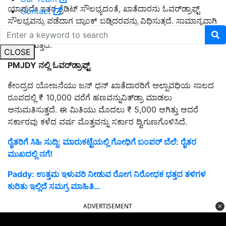
ಯಾವುದೇ ಇತರ ಕ್ರೆಡಿಟ್ ಸೌಲಭ್ಯದಂತೆ, ಖಾತೆದಾರನು ಓವರ್‌ಡ್ರಾಫ್ಟ್
Contact
ಸೌಲಭ್ಯವನ್ನು ಪಡೆದಾಗ ಬ್ಯಾಂಕ್ ಬಡ್ಡಿದರವನ್ನು ವಿಧಿಸುತ್ತದೆ. ಸಾಮಾನ್ಯವಾಗಿ
ಸೀಮಿತ ಮೊತ್ತದ ಹಣವನ್ನು ಹಿಂಪಡೆಯಲು
ಓವರ್‌ಡ್ರಾಫ್ಟ್
ಸೌಲಭ್ಯವನ್ನು
ನೀಡಲಾಗುತ್ತದೆ.
CLOSE
PMJDY
ನಲ್ಲಿ
ಓವರ್
ಡ್ರಾಫ್ಟ್
ಕೇಂದ್ರದ ಯೋಜನೆಯು ಜನ್ ಧನ್ ಖಾತೆದಾರರಿಗೆ ಅಲ್ಪಾವಧಿಯ ಸಾಲದ
ರೂಪದಲ್ಲಿ ₹ 10,000 ವರೆಗೆ ಹಣವನ್ನುವಿತ್‌ಡ್ರಾ ಮಾಡಲು
ಅನುಮತಿಸುತ್ತದೆ. ಈ ಮಿತಿಯು ಮೊದಲು ₹ 5,000 ಆಗಿತ್ತು ಆದರೆ
ಸರ್ಕಾರವು ಕಳೆದ ವರ್ಷ ಮೊತ್ತವನ್ನು ಸರ್ಕಾರ ದ್ವಿಗುಣಗೊಳಿಸಿದೆ.
ರೈತರಿಗೆ ಸಿಹಿ ಸುದ್ದಿ: ಮಾರುಕಟ್ಟೆಯಲ್ಲಿ ಗೋಧಿಗೆ ಬಂಪರ್ ಬೆಲೆ: ರೈತರ
ಮುಖದಲ್ಲಿ ನಗೆ!
Paddy: ಉತ್ತಮ ಇಳುವರಿ ನೀಡುವ ರೋಗ ನಿರೋಧಕ ಭತ್ತದ ತಳಿಗಳ
ಕುರಿತು ಇಲ್ಲಿದೆ ಸಮಗ್ರ ಮಾಹಿತಿ…
ADVERTISEMENT