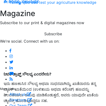
ಶೇ.90ರಷ್ಟು ಸಹಾಯಧನ
Take a quiz and test your agriculture knowledge
Magazine
Subscribe to our print & digital magazines now
Subscribe
We're social. Connect with us on:
ಓವರ್
ಡ್ರಾಫ್ಟ್
ಸೌಲಭ್ಯ
ಎಂದರೇನು?
ಇದು ಹಣಕಾಸಿನ ಸೌಲಭ್ಯ ಅಥವಾ ಸಾಧನವಾಗಿದ್ದು, ಖಾತೆದಾರನು ತನ್ನ
ಬ್ಯಾಂಕ್ ಖಾತೆಯಿಂದ (ಉಳಿತಾಯ ಅಥವಾ ಕರೆಂಟ್) ಹಣವನ್ನು
More Links
About us
ಹಿಂಪಡೆಯಲು ಅನುವು ಮಾಡಿಕೊಡುತ್ತದೆ, ಅವರು ಯಾವುದೇ ಖಾತೆಯ
Directory
ಬ್ಯಾಲೆನ್ಸ್ ಹೊಂದಿಲ್ಲದಿದ್ದರೂ ಸಹ.
Our Team