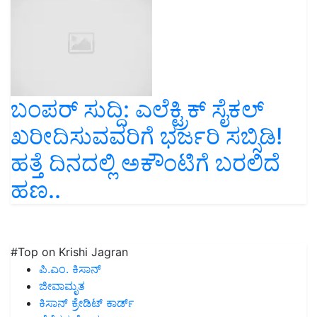
ಬಂಪರ್ ಸುದ್ದಿ: ಎಲೆಕ್ಟ್ರಿಕ್ ಸೈಕಲ್
ಖರೀದಿಸುವವರಿಗೆ ಭರ್ಜರಿ ಸಬ್ಸಿಡಿ!
ಹತ್ತೆ ದಿನದಲ್ಲಿ ಅಕೌಂಟಿಗೆ ಬರಲಿದೆ
ಹಣ..
#Top on Krishi Jagran
ಪಿ.ಎಂ. ಕಿಸಾನ್
ಜೀವಾಮೃತ
ಕಿಸಾನ್ ಕ್ರೇಡಿಟ್ ಕಾರ್ಡ್