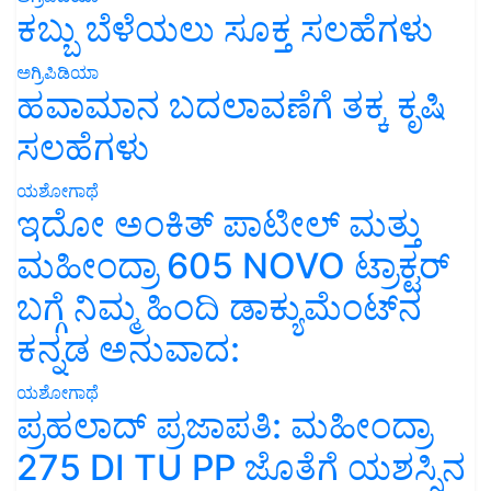
ಕಬ್ಬು ಬೆಳೆಯಲು ಸೂಕ್ತ ಸಲಹೆಗಳು
ಅಗ್ರಿಪಿಡಿಯಾ
ಹವಾಮಾನ ಬದಲಾವಣೆಗೆ ತಕ್ಕ ಕೃಷಿ
ಸಲಹೆಗಳು
ಯಶೋಗಾಥೆ
ಇದೋ ಅಂಕಿತ್ ಪಾಟೀಲ್ ಮತ್ತು
ಮಹೀಂದ್ರಾ 605 NOVO ಟ್ರಾಕ್ಟರ್
ಬಗ್ಗೆ ನಿಮ್ಮ ಹಿಂದಿ ಡಾಕ್ಯುಮೆಂಟ್‌ನ
ಕನ್ನಡ ಅನುವಾದ:
ಯಶೋಗಾಥೆ
ಪ್ರಹಲಾದ್ ಪ್ರಜಾಪತಿ: ಮಹೀಂದ್ರಾ
275 DI TU PP ಜೊತೆಗೆ ಯಶಸ್ಸಿನ