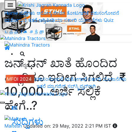
Home
ಸುದ್ದಿಗಳು
ಆರೋಗ್ಯ ಜೀವನ
ತೋಟಗಾರಿಕೆ
ಪಶುಸಂಗೋಪನೆ
ಯಶೋಗಾಥೆ
ಇತರೆ
ಅಗ್ರಿಪೀಡಿಯಾ
ಸರ್ಕಾರಿ ಯೋಜನೆಗಳು
Quiz
பத்திரிகை சந்தா
ಜನ್‌ ಧನ್‌ ಖಾತೆ ಹೊಂದಿದ
ಕನ್ನಡ
ಎಲ್ಲರಿಗೂ ಇದೀಗ ಸಿಗಲಿದೆ ₹
MFOI 2024
ಪಶುಸಂಗೋಪನೆ
ಯಶೋಗಾಥೆ
ಸರ್ಕಾರಿ ಯೋಜನೆಗಳು
ಇತರೆ
ಮ್ಯಾಗಜಿನ್‌ ಸಬ್‌ಸ್ಕ್ರಿಪ್ಷನ್‌ಗಾಗಿ
10,000..ಅರ್ಜಿ ಸಲ್ಲಿಕೆ
ಹೇಗೆ..?
ಸುದ್ದಿಗಳು
Maltesh
Updated on: 29 May, 2022 2:21 PM IST