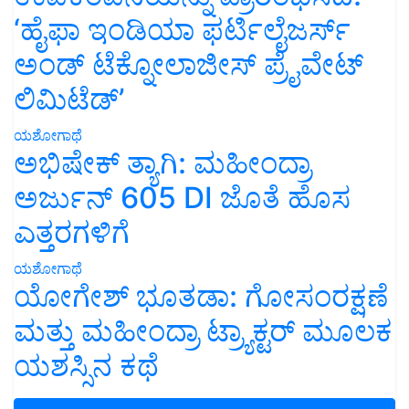
‘ಹೈಫಾ ಇಂಡಿಯಾ ಫರ್ಟಿಲೈಜರ್ಸ್
ಅಂಡ್ ಟೆಕ್ನೋಲಾಜೀಸ್ ಪ್ರೈವೇಟ್
ಲಿಮಿಟೆಡ್’
ಯಶೋಗಾಥೆ
ಅಭಿಷೇಕ್ ತ್ಯಾಗಿ: ಮಹೀಂದ್ರಾ
ಅರ್ಜುನ್ 605 DI ಜೊತೆ ಹೊಸ
ಎತ್ತರಗಳಿಗೆ
ಯಶೋಗಾಥೆ
ಯೋಗೇಶ್ ಭೂತಡಾ: ಗೋಸಂರಕ್ಷಣೆ
ಮತ್ತು ಮಹೀಂದ್ರಾ ಟ್ರ್ಯಾಕ್ಟರ್ ಮೂಲಕ
ಯಶಸ್ಸಿನ ಕಥೆ