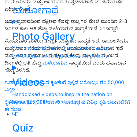
ರಾಯಲಸೀಮಾ ಮತ್ತು ಅದರ ನೆರೆಯ ಪ್ರದೇಶಗಳಲ್ಲಿ ಚಂಡಮಾರುತದ
ಯಶೋಗಾಥೆ
ಪರಿಚಲನೆ ಇದೆ.
ಅದರ ಪ್ರಭಾವದಿಂದ ದಕ್ಷಿಣದ ಕೆಲವು ರಾಜ್ಯಗಳ ಮೇಲೆ ಮುಂದಿನ 2-3
ದಿನಗಳ ಕಾಲ ಅತಿ ಹೆಚ್ಚು ಮಳೆಯಾಗುವ ಸಾಧ್ಯತೆಯಿದೆ ಎಂದಿದ್ದಾರೆ.
Photo Gallery
ಸೋಮವಾರ ಮಳೆಯ ತೀವ್ರತೆ ಹೆಚ್ಚಾಗುವ ಸಾಧ್ಯತೆ ಇದೆ. ರಾಯಲಸೀಮಾ
ಮತ್ತು ಅದರ ನೆರೆಯ ಪ್ರದೇಶಗಳಲ್ಲಿ ಚಂಡಮಾರುತದ ಪರಿಚಲನೆ ಇದೆ
We capture the best photos around events,
ಮತ್ತು ಅದರ ಪ್ರಭಾವದಿಂದ ದಕ್ಷಿಣದ ಕೆಲವು ರಾಜ್ಯಗಳು ಮುಂದಿನ
exhibitions happening across the country
ದಿನಗಳಲ್ಲಿ ಅತಿ ಹೆಚ್ಚು
ಮಳೆಯಾಗುವ
ಸಾಧ್ಯತೆಯಿದೆ ಎಂದು ಹವಾಮಾನ
ಸಂಸ್ಥೆ ತಿಳಿಸಿದೆ.
Videos
ಗುಡ್‌ ನ್ಯೂಸ್‌: ಸಾವಯವ ಕೃಷಿಕರಿಗೆ ಇಲ್ಲಿದೆ ಬರೋಬ್ಬರಿ ರೂ.50,000
ಸಬ್ಸಿಡಿ!
Handpicked videos to inspire the nation on
agriculture and related industry
ರೈತರಿಗೆ ರೂ.1,25,000 ಭರ್ಜರಿ ಸಹಾಯಧನ: ವಿವಿಧ ಕೃಷಿ ಚಟುವಟಿಕೆಗೆ
ಈ ಸಬ್ಸಿಡಿ!
Quiz