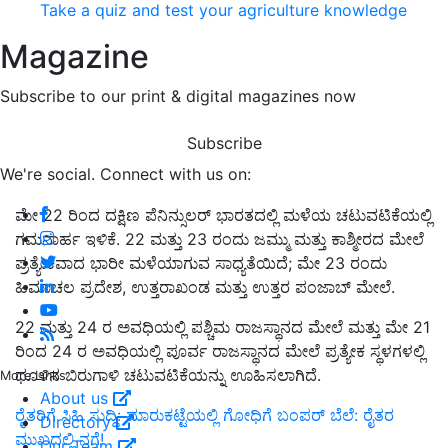
Take a quiz and test your agriculture knowledge
Magazine
Subscribe to our print & digital magazines now
Subscribe
We're social. Connect with us on:
ಮೇ 22 ರಿಂದ ದಕ್ಷಿಣ ಪೆನಿನ್ಸುಲರ್ ಭಾರತದಲ್ಲಿ ಮಳೆಯ ಚಟುವಟಿಕೆಯಲ್ಲಿ
ಗಮನಾರ್ಹ ಇಳಿಕೆ. 22 ಮತ್ತು 23 ರಂದು ಜಮ್ಮು ಮತ್ತು ಕಾಶ್ಮೀರದ ಮೇಲೆ
ಪ್ರತ್ಯೇಕವಾದ ಭಾರೀ ಮಳೆಯಾಗುವ ಸಾಧ್ಯತೆಯಿದೆ; ಮೇ 23 ರಂದು
ಹಿಮಾಚಲ ಪ್ರದೇಶ, ಉತ್ತರಾಖಂಡ ಮತ್ತು ಉತ್ತರ ಪಂಜಾಬ್ ಮೇಲೆ.
22 ಮತ್ತು 24 ರ ಅವಧಿಯಲ್ಲಿ ಪಶ್ಚಿಮ ರಾಜಸ್ಥಾನದ ಮೇಲೆ ಮತ್ತು ಮೇ 21
ರಿಂದ 24 ರ ಅವಧಿಯಲ್ಲಿ ಪೂರ್ವ ರಾಜಸ್ಥಾನದ ಮೇಲೆ ಪ್ರತ್ಯೇಕ ಸ್ಥಳಗಳಲ್ಲಿ
ಧೂಳಿನ ಬಿರುಗಾಳಿ ಚಟುವಟಿಕೆಯನ್ನು ಊಹಿಸಲಾಗಿದೆ.
More Links
About us
ರೈತರಿಗೆ ಸಿಹಿ ಸುದ್ದಿ: ಮಾರುಕಟ್ಟೆಯಲ್ಲಿ ಗೋಧಿಗೆ ಬಂಪರ್ ಬೆಲೆ: ರೈತರ
Directory
ಮುಖದಲ್ಲಿ ನಗೆ!
Our Team