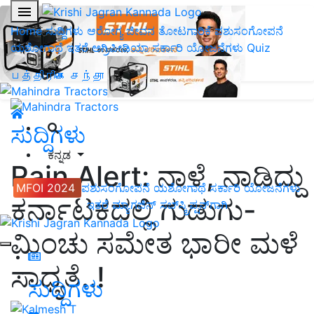
Home
ಸುದ್ದಿಗಳು
ಆರೋಗ್ಯ ಜೀವನ
ತೋಟಗಾರಿಕೆ
ಪಶುಸಂಗೋಪನೆ
ಯಶೋಗಾಥೆ
ಇತರೆ
ಅಗ್ರಿಪೀಡಿಯಾ
ಸರ್ಕಾರಿ ಯೋಜನೆಗಳು
Quiz
பத்திரிகை சந்தா
ಸುದ್ದಿಗಳು
ಕನ್ನಡ
Rain Alert: ನಾಳೆ, ನಾಡಿದ್ದು
MFOI 2024
ಪಶುಸಂಗೋಪನೆ
ಯಶೋಗಾಥೆ
ಸರ್ಕಾರಿ ಯೋಜನೆಗಳು
ಕರ್ನಾಟಕದಲ್ಲಿ ಗುಡುಗು-
ಇತರೆ
ಮ್ಯಾಗಜಿನ್‌ ಸಬ್‌ಸ್ಕ್ರಿಪ್ಷನ್‌ಗಾಗಿ
ಮಿಂಚು ಸಮೇತ ಭಾರೀ ಮಳೆ
ಸಾಧ್ಯತೆ..!
ಸುದ್ದಿಗಳು