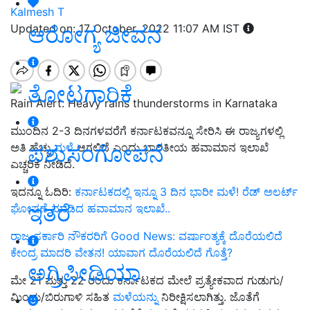
Kalmesh T
ಆರೋಗ್ಯ ಜೀವನ
Updated on: 17 October, 2022 11:07 AM IST
ತೋಟಗಾರಿಕೆ
Rain Alert: Heavy rains thunderstorms in Karnataka
ಮುಂದಿನ 2-3 ದಿನಗಳವರೆಗೆ ಕರ್ನಾಟಕವನ್ನೂ ಸೇರಿಸಿ ಈ ರಾಜ್ಯಗಳಲ್ಲಿ
ಪಶುಸಂಗೋಪನೆ
ಅತಿ ಹೆಚ್ಚು
ಮಳೆ
ಆಗಲಿದೆ ಎಂದು ಭಾರತೀಯ ಹವಾಮಾನ ಇಲಾಖೆ
ಎಚ್ಚರಿಕೆ ನೀಡಿದೆ.
ಇದನ್ನೂ ಓದಿರಿ:
ಕರ್ನಾಟಕದಲ್ಲಿ ಇನ್ನೂ 3 ದಿನ ಭಾರೀ ಮಳೆ! ರೆಡ್ ಅಲರ್ಟ್
ಇತರೆ
ಘೋಷಣೆ ಮಾಡಿದ ಹವಾಮಾನ ಇಲಾಖೆ..
ರಾಜ್ಯ ಸರ್ಕಾರಿ ನೌಕರರಿಗೆ Good News: ವರ್ಷಾಂತ್ಯಕ್ಕೆ ದೊರೆಯಲಿದೆ
ಕೇಂದ್ರ ಮಾದರಿ ವೇತನ! ಯಾವಾಗ ದೊರೆಯಲಿದೆ ಗೊತ್ತೆ?
ಅಗ್ರಿಪೀಡಿಯಾ
ಮೇ 21 ಮತ್ತು 22 ರಂದು ಕರ್ನಾಟಕದ ಮೇಲೆ ಪ್ರತ್ಯೇಕವಾದ ಗುಡುಗು/
ಮಿಂಚು/ಬಿರುಗಾಳಿ ಸಹಿತ
ಮಳೆಯನ್ನು
ನಿರೀಕ್ಷಿಸಲಾಗಿತ್ತು. ಜೊತೆಗೆ