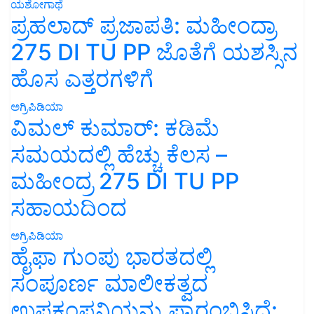
ಯಶೋಗಾಥೆ
ಪ್ರಹಲಾದ್ ಪ್ರಜಾಪತಿ: ಮಹೀಂದ್ರಾ
275 DI TU PP ಜೊತೆಗೆ ಯಶಸ್ಸಿನ
ಹೊಸ ಎತ್ತರಗಳಿಗೆ
ಅಗ್ರಿಪಿಡಿಯಾ
ವಿಮಲ್ ಕುಮಾರ್: ಕಡಿಮೆ
ಸಮಯದಲ್ಲಿ ಹೆಚ್ಚು ಕೆಲಸ –
ಮಹೀಂದ್ರ 275 DI TU PP
ಸಹಾಯದಿಂದ
ಅಗ್ರಿಪಿಡಿಯಾ
ಹೈಫಾ ಗುಂಪು ಭಾರತದಲ್ಲಿ
ಸಂಪೂರ್ಣ ಮಾಲೀಕತ್ವದ
ಉಪಕಂಪನಿಯನ್ನು ಪ್ರಾರಂಭಿಸಿದೆ: