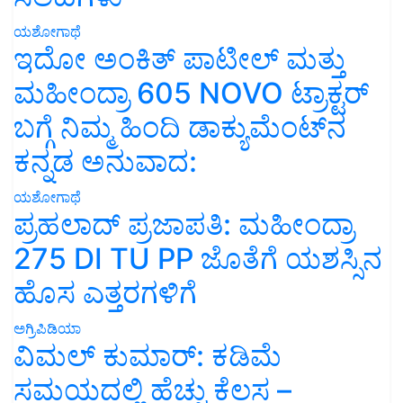
ಯಶೋಗಾಥೆ
ಇದೋ ಅಂಕಿತ್ ಪಾಟೀಲ್ ಮತ್ತು
ಮಹೀಂದ್ರಾ 605 NOVO ಟ್ರಾಕ್ಟರ್
ಬಗ್ಗೆ ನಿಮ್ಮ ಹಿಂದಿ ಡಾಕ್ಯುಮೆಂಟ್‌ನ
ಕನ್ನಡ ಅನುವಾದ:
ಯಶೋಗಾಥೆ
ಪ್ರಹಲಾದ್ ಪ್ರಜಾಪತಿ: ಮಹೀಂದ್ರಾ
275 DI TU PP ಜೊತೆಗೆ ಯಶಸ್ಸಿನ
ಹೊಸ ಎತ್ತರಗಳಿಗೆ
ಅಗ್ರಿಪಿಡಿಯಾ
ವಿಮಲ್ ಕುಮಾರ್: ಕಡಿಮೆ
ಸಮಯದಲ್ಲಿ ಹೆಚ್ಚು ಕೆಲಸ –