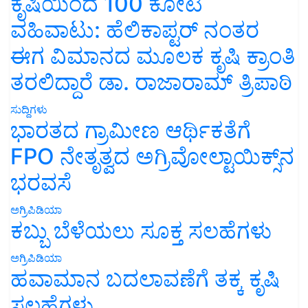
ಕೃಷಿಯಿಂದ 100 ಕೋಟಿ
ವಹಿವಾಟು: ಹೆಲಿಕಾಪ್ಟರ್ ನಂತರ
ಈಗ ವಿಮಾನದ ಮೂಲಕ ಕೃಷಿ ಕ್ರಾಂತಿ
ತರಲಿದ್ದಾರೆ ಡಾ. ರಾಜಾರಾಮ್ ತ್ರಿಪಾಠಿ
ಸುದ್ದಿಗಳು
ಭಾರತದ ಗ್ರಾಮೀಣ ಆರ್ಥಿಕತೆಗೆ
FPO ನೇತೃತ್ವದ ಅಗ್ರಿವೋಲ್ಟಾಯಿಕ್ಸ್‌ನ
ಭರವಸೆ
ಅಗ್ರಿಪಿಡಿಯಾ
ಕಬ್ಬು ಬೆಳೆಯಲು ಸೂಕ್ತ ಸಲಹೆಗಳು
ಅಗ್ರಿಪಿಡಿಯಾ
ಹವಾಮಾನ ಬದಲಾವಣೆಗೆ ತಕ್ಕ ಕೃಷಿ
ಸಲಹೆಗಳು