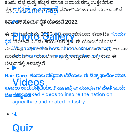
ಕಡಿಮೆ ವೆಚ್ಚ ಮತ್ತು ಹೆಚ್ಚಿನ ಮಾಸಿಕ ಆದಾಯವನ್ನು ಉತ್ತೇಜಿಸುವ
ಯಶೋಗಾಥೆ
ಪ್ರಕೃತಿಯನ್ನು ಉಳಿಸುವ ಶಕ್ತಿಯ ನವೀಕರಿಸಬಹುದಾದ ಮೂಲವಾಗಿದೆ.
ಕರ್ನಾಟಕ ಸೂರ್ಯ ರೈತ ಯೋಜನೆ 2022
Photo Gallery
ಈ ಯೋಜನೆಯನ್ನು 2020 ರಲ್ಲಿ ಪ್ರಾರಂಭಿಸಲಾದ ಕರ್ನಾಟಕ
ಸೂರ್ಯ
ರೈತ
ಯೋಜನೆ ಎಂದು ಕರೆಯಲಾಗುತ್ತದೆ. ಈ ಯೋಜನೆಯೊಂದಿಗೆ
We capture the best photos around events,
ಸರ್ಕಾರವು ಸಾಧಿಸಲು ಬಯಸುವ ನಿಖರವಾದ ಕಾರ್ಯವಿಧಾನ, ಅರ್ಹತಾ
exhibitions happening across the country
ಮಾನದಂಡಗಳು, ದಾಖಲೆಗಳು ಮತ್ತು ಉದ್ದೇಶಗಳ ಬಗ್ಗೆ ನಾವು ಈ
ಲೇಖನದಲ್ಲಿ ತಿಳಿಸಿದ್ದೇವೆ.
Hair Care: ಕೂದಲು ದಟ್ವವಾಗಿ ಬೆಳೆಯಲು ಈ ಟಿಪ್ಸ್‌ ಫಾಲೋ ಮಾಡಿ
Videos
ಕೂದಲು ಉದುರುತ್ತಿದೆಯೇ..? ಹಾಗಾದ್ರೆ ಈ ಪದಾರ್ಥಗಳ ಜೊತೆ ಇಂದೇ
Handpicked videos to inspire the nation on
ಟೂ ಬಿಟ್ಟು ಬಿಡಿ
agriculture and related industry
Quiz