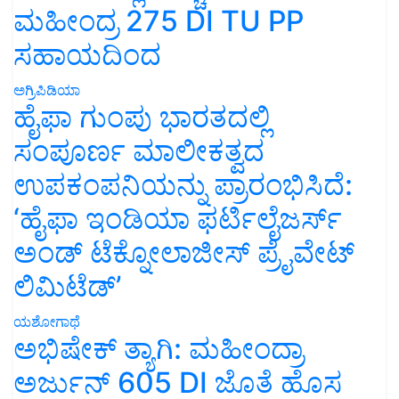
ಮಹೀಂದ್ರ 275 DI TU PP
ಸಹಾಯದಿಂದ
ಅಗ್ರಿಪಿಡಿಯಾ
ಹೈಫಾ ಗುಂಪು ಭಾರತದಲ್ಲಿ
ಸಂಪೂರ್ಣ ಮಾಲೀಕತ್ವದ
ಉಪಕಂಪನಿಯನ್ನು ಪ್ರಾರಂಭಿಸಿದೆ:
‘ಹೈಫಾ ಇಂಡಿಯಾ ಫರ್ಟಿಲೈಜರ್ಸ್
ಅಂಡ್ ಟೆಕ್ನೋಲಾಜೀಸ್ ಪ್ರೈವೇಟ್
ಲಿಮಿಟೆಡ್’
ಯಶೋಗಾಥೆ
ಅಭಿಷೇಕ್ ತ್ಯಾಗಿ: ಮಹೀಂದ್ರಾ
ಅರ್ಜುನ್ 605 DI ಜೊತೆ ಹೊಸ