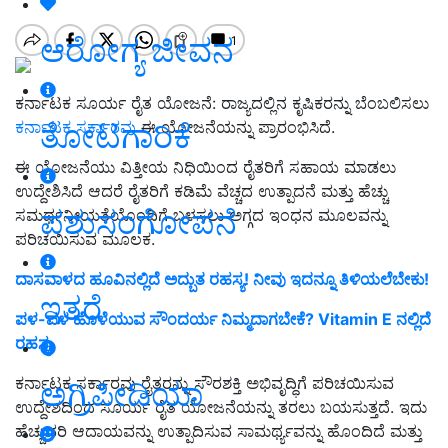
ಆರೋಗ್ಯ ಜೀವನ
ಕರ್ನಾಟಕ ಸೂರ್ಯ ರೈತ ಯೋಜನೆ: ರಾಜ್ಯದಲ್ಲಿನ ಕೃಷಿಕರನ್ನು ಬೆಂಬಲಿಸಲು
ತೋಟಗಾರಿಕೆ
ಕರ್ನಾಟಕ ಸರ್ಕಾರವು
ಈ ಯೋಜನೆಯನ್ನು ಪ್ರಾರಂಭಿಸಿದೆ.
ಈ ಯೋಜನೆಯು ವಿತ್ತೀಯ ನಿಧಿಯಿಂದ ರೈತರಿಗೆ ಸಹಾಯ ಮಾಡಲು
ಉದ್ದೇಶಿಸಿದೆ ಆದರೆ ರೈತರಿಗೆ ಕಡಿಮೆ ವೆಚ್ಚದ ಉತ್ಪಾದನೆ ಮತ್ತು ಹೆಚ್ಚು
ಪಶುಸಂಗೋಪನೆ
ಸಮರ್ಥನೀಯತೆಯೊಂದಿಗೆ ಬಳಸಲು ಅಗ್ಗದ ಇಂಧನ ಮೂಲವನ್ನು
ಪರಿಚಯಿಸುವ ಮೂಲಕ.
ದಾಸವಾಳದ ಹೂವಿನಲ್ಲಿದೆ ಅದ್ಬುತ ರಹಸ್ಯ! ನೀವು ಇದನ್ನೂ ತಿಳಿಯಲೆಬೇಕು!
ಇತರೆ
ಪಳ-ಪಳ ಹೊಳೆಯುವ ಸೌಂದರ್ಯ ನಿಮ್ಮದಾಗಬೇಕೆ? Vitamin E ನಲ್ಲಿದೆ
ರಹಸ್ಯ.
ಕರ್ನಾಟಕ ಸರ್ಕಾರವು ರೈತರನ್ನು ಸೌರಶಕ್ತಿ ಅಭಿವೃದ್ಧಿಗೆ ಪರಿಚಯಿಸುವ
ಅಗ್ರಿಪೀಡಿಯಾ
ಉದ್ದೇಶದಿಂದ ಸೂರ್ಯ ರೈತ ಯೋಜನೆಯನ್ನು ತರಲು ಬಯಸುತ್ತದೆ. ಇದು
ಹೆಚ್ಚುವರಿ ಆದಾಯವನ್ನು ಉತ್ಪಾದಿಸುವ ಸಾಮರ್ಥ್ಯವನ್ನು ಹೊಂದಿದೆ ಮತ್ತು