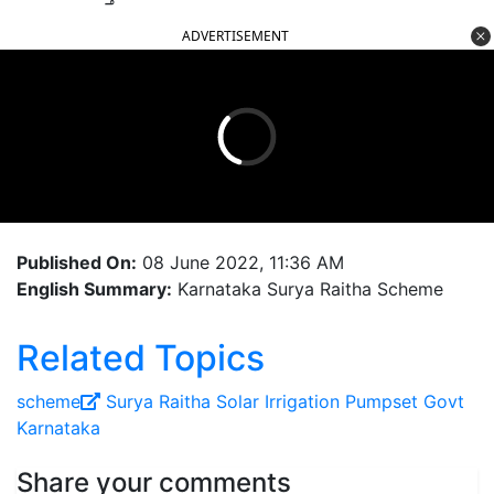
ADVERTISEMENT
Published On:
08 June 2022, 11:36 AM
English Summary:
Karnataka Surya Raitha Scheme
Related Topics
scheme
Surya Raitha
Solar
Irrigation
Pumpset
Govt
Karnataka
Share your comments