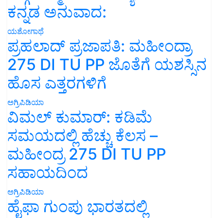
ಕನ್ನಡ ಅನುವಾದ:
ಯಶೋಗಾಥೆ
ಪ್ರಹಲಾದ್ ಪ್ರಜಾಪತಿ: ಮಹೀಂದ್ರಾ
275 DI TU PP ಜೊತೆಗೆ ಯಶಸ್ಸಿನ
ಹೊಸ ಎತ್ತರಗಳಿಗೆ
ಅಗ್ರಿಪಿಡಿಯಾ
ವಿಮಲ್ ಕುಮಾರ್: ಕಡಿಮೆ
ಸಮಯದಲ್ಲಿ ಹೆಚ್ಚು ಕೆಲಸ –
ಮಹೀಂದ್ರ 275 DI TU PP
ಸಹಾಯದಿಂದ
ಅಗ್ರಿಪಿಡಿಯಾ
ಹೈಫಾ ಗುಂಪು ಭಾರತದಲ್ಲಿ