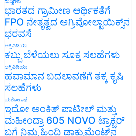
ಸುದ್ದಿಗಳು
ಭಾರತದ ಗ್ರಾಮೀಣ ಆರ್ಥಿಕತೆಗೆ
FPO ನೇತೃತ್ವದ ಅಗ್ರಿವೋಲ್ಟಾಯಿಕ್ಸ್‌ನ
ಭರವಸೆ
ಅಗ್ರಿಪಿಡಿಯಾ
ಕಬ್ಬು ಬೆಳೆಯಲು ಸೂಕ್ತ ಸಲಹೆಗಳು
ಅಗ್ರಿಪಿಡಿಯಾ
ಹವಾಮಾನ ಬದಲಾವಣೆಗೆ ತಕ್ಕ ಕೃಷಿ
ಸಲಹೆಗಳು
ಯಶೋಗಾಥೆ
ಇದೋ ಅಂಕಿತ್ ಪಾಟೀಲ್ ಮತ್ತು
ಮಹೀಂದ್ರಾ 605 NOVO ಟ್ರಾಕ್ಟರ್
ಬಗ್ಗೆ ನಿಮ್ಮ ಹಿಂದಿ ಡಾಕ್ಯುಮೆಂಟ್‌ನ