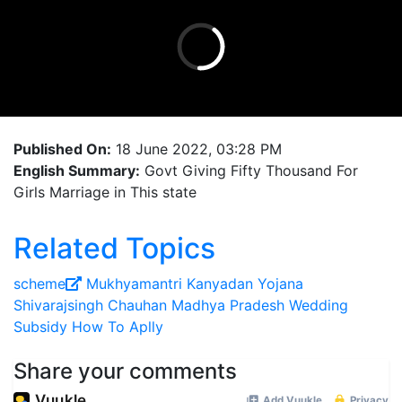
Published On:
18 June 2022, 03:28 PM
English Summary:
Govt Giving Fifty Thousand For
Girls Marriage in This state
Related Topics
scheme
Mukhyamantri Kanyadan Yojana
Shivarajsingh Chauhan
Madhya Pradesh
Wedding
Subsidy
How To Aplly
Share your comments