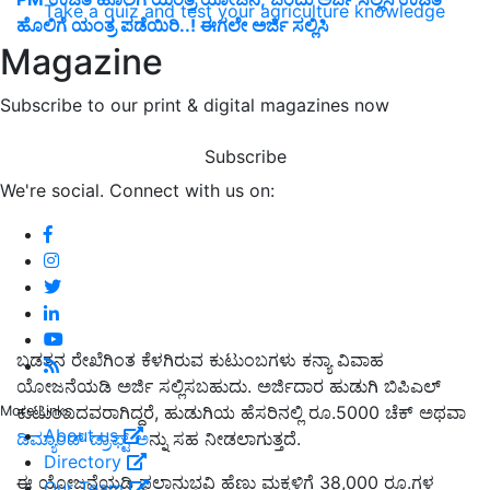
Take a quiz and test your agriculture knowledge
ಹೊಲಿಗೆ ಯಂತ್ರ ಪಡೆಯಿರಿ..! ಈಗಲೇ ಅರ್ಜಿ ಸಲ್ಲಿಸಿ
Magazine
Subscribe to our print & digital magazines now
Subscribe
We're social. Connect with us on:
ಬಡತನ ರೇಖೆಗಿಂತ ಕೆಳಗಿರುವ ಕುಟುಂಬಗಳು ಕನ್ಯಾ ವಿವಾಹ
ಯೋಜನೆಯಡಿ ಅರ್ಜಿ ಸಲ್ಲಿಸಬಹುದು. ಅರ್ಜಿದಾರ ಹುಡುಗಿ ಬಿಪಿಎಲ್
ಕುಟುಂಬದವರಾಗಿದ್ದರೆ, ಹುಡುಗಿಯ ಹೆಸರಿನಲ್ಲಿ ರೂ.5000 ಚೆಕ್ ಅಥವಾ
More Links
About us
ಡಿಮ್ಯಾಂಡ್ ಡ್ರಾಫ್ಟ್ ಅ
ನ್ನು ಸಹ ನೀಡಲಾಗುತ್ತದೆ.
Directory
ಈ ಯೋಜನೆಯಡಿ ಫಲಾನುಭವಿ ಹೆಣ್ಣು ಮಕ್ಕಳಿಗೆ 38,000 ರೂ.ಗಳ
Our Team