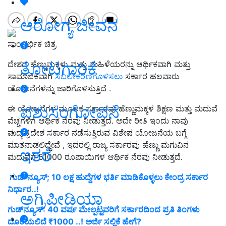
ಆರೋಗ್ಯ ಜೀವನ
ಸಾಂದರ್ಭಿಕ ಚಿತ್ರ
ತೋಟಗಾರಿಕೆ
ದೇಶದ ಹೆಣ್ಣುಮಕ್ಕಳು ಮತ್ತು ಮಹಿಳೆಯರನ್ನು ಆರ್ಥಿಕವಾಗಿ ಮತ್ತು
ಸಾಮಾಜಿಕವಾಗಿ
ಸಬಲೀಕರಣಗೊಳಿಸಲು
ಸರ್ಕಾರ ಹಲವಾರು
ಯೋಜನೆಗಳನ್ನು ಜಾರಿಗೊಳಿಸುತ್ತಿದೆ .
ಪಶುಸಂಗೋಪನೆ
ಈ ಯೋಜನೆಗಳ ಮೂಲಕ ಸರ್ಕಾರವು ಹೆಣ್ಣುಮಕ್ಕಳ ಶಿಕ್ಷಣ ಮತ್ತು ಮದುವೆ
ವೆಚ್ಚಗಳಿಗೆ ಆರ್ಥಿಕ ನೆರವು ನೀಡುತ್ತದೆ. ಅದೇ ರೀತಿ ಇಂದು ನಾವು
ಮದ್ಯಪ್ರದೇಶ ಸರ್ಕಾರ ನಡೆಸುತ್ತಿರುವ ವಿಶೇಷ ಯೋಜನೆಯ ಬಗ್ಗೆ
ಮಾತನಾಡಲಿದ್ದೇವೆ , ಇದರಲ್ಲಿ ರಾಜ್ಯ ಸರ್ಕಾರವು ಹೆಣ್ಣು ಮಗುವಿನ
ಇತರೆ
ಮದುವೆಗೆ 51000 ರೂಪಾಯಿಗಳ ಆರ್ಥಿಕ ನೆರವು ನೀಡುತ್ತದೆ.
ಗುಡ್ ನ್ಯೂಸ್; 10 ಲಕ್ಷ ಹುದ್ದೆಗಳ ಭರ್ತಿ ಮಾಡಿಕೊಳ್ಳಲು ಕೇಂದ್ರ ಸರ್ಕಾರ
ನಿರ್ಧಾರ..!
ಅಗ್ರಿಪೀಡಿಯಾ
ಗುಡ್‌ನ್ಯೂಸ್‌: 40 ವರ್ಷ ಮೇಲ್ಪಟ್ಟವರಿಗೆ ಸರ್ಕಾರದಿಂದ ಪ್ರತಿ ತಿಂಗಳು
ದೊರೆಯಲಿದೆ ₹1000 ..! ಅರ್ಜಿ ಸಲ್ಲಿಕೆ ಹೇಗೆ?