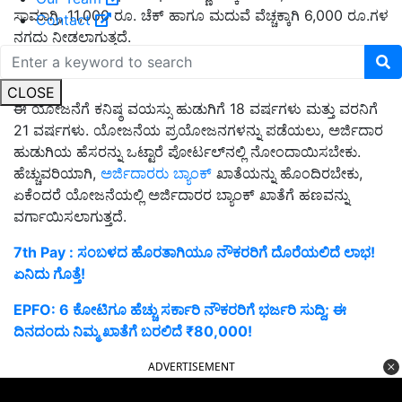
ಸಾಮಾಗ್ರಿ, 11,000 ರೂ. ಚೆಕ್ ಹಾಗೂ ಮದುವೆ ವೆಚ್ಚಕ್ಕಾಗಿ 6,000 ರೂ.ಗಳ
Contact
ನಗದು ನೀಡಲಾಗುತ್ತದೆ.
ಕನ್ಯಾ ವಿವಾಹ ಯೋಜನೆಗೆ ಅರ್ಹತೆ ಏನು:
CLOSE
ಈ ಯೋಜನೆಗೆ ಕನಿಷ್ಠ ವಯಸ್ಸು ಹುಡುಗಿಗೆ 18 ವರ್ಷಗಳು ಮತ್ತು ವರನಿಗೆ
21 ವರ್ಷಗಳು. ಯೋಜನೆಯ ಪ್ರಯೋಜನಗಳನ್ನು ಪಡೆಯಲು, ಅರ್ಜಿದಾರ
ಹುಡುಗಿಯ ಹೆಸರನ್ನು ಒಟ್ಟಾರೆ ಪೋರ್ಟಲ್‌ನಲ್ಲಿ ನೋಂದಾಯಿಸಬೇಕು.
ಹೆಚ್ಚುವರಿಯಾಗಿ,
ಅರ್ಜಿದಾರರು ಬ್ಯಾಂಕ್
ಖಾತೆಯನ್ನು ಹೊಂದಿರಬೇಕು,
ಏಕೆಂದರೆ ಯೋಜನೆಯಲ್ಲಿ ಅರ್ಜಿದಾರರ ಬ್ಯಾಂಕ್ ಖಾತೆಗೆ ಹಣವನ್ನು
ವರ್ಗಾಯಿಸಲಾಗುತ್ತದೆ.
7th Pay : ಸಂಬಳದ ಹೊರತಾಗಿಯೂ ನೌಕರರಿಗೆ ದೊರೆಯಲಿದೆ ಲಾಭ!
ಏನಿದು ಗೊತ್ತೆ!
EPFO: 6 ಕೋಟಿಗೂ ಹೆಚ್ಚು ಸರ್ಕಾರಿ ನೌಕರರಿಗೆ ಭರ್ಜರಿ ಸುದ್ದಿ; ಈ
ದಿನದಂದು ನಿಮ್ಮ ಖಾತೆಗೆ ಬರಲಿದೆ ₹80,000!
ADVERTISEMENT