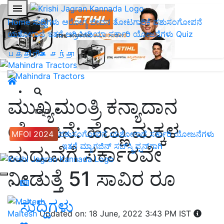
Home
ಸುದ್ದಿಗಳು
ಆರೋಗ್ಯ ಜೀವನ
ತೋಟಗಾರಿಕೆ
ಪಶುಸಂಗೋಪನೆ
ಯಶೋಗಾಥೆ
ಇತರೆ
ಅಗ್ರಿಪೀಡಿಯಾ
ಸರ್ಕಾರಿ ಯೋಜನೆಗಳು
Quiz
பத்திரிகை சந்தா
ಮುಖ್ಯಮಂತ್ರಿ ಕನ್ಯಾದಾನ
ಕನ್ನಡ
ಯೋಜನೆ: ಹೆಣ್ಣು ಮಕ್ಕಳ
MFOI 2024
ಪಶುಸಂಗೋಪನೆ
ಯಶೋಗಾಥೆ
ಸರ್ಕಾರಿ ಯೋಜನೆಗಳು
ಇತರೆ
ಮ್ಯಾಗಜಿನ್‌ ಸಬ್‌ಸ್ಕ್ರಿಪ್ಷನ್‌ಗಾಗಿ
ಮದುವೆಗೆ ಸರ್ಕಾರವೇ
ನೀಡುತ್ತೆ 51 ಸಾವಿರ ರೂ
ಸುದ್ದಿಗಳು
Maltesh
Updated on: 18 June, 2022 3:43 PM IST