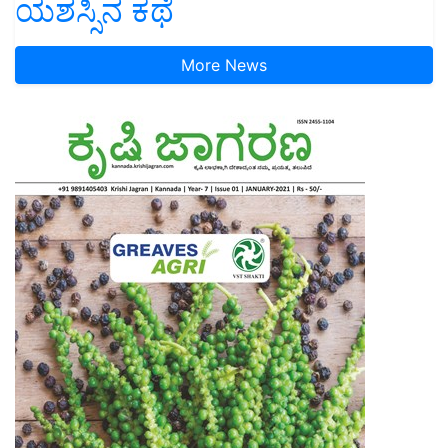
ಯಶಸ್ಸಿನ ಕಥೆ
More News