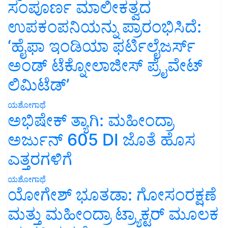
ಸಂಪೂರ್ಣ ಮಾಲೀಕತ್ವದ
ಉಪಕಂಪನಿಯನ್ನು ಪ್ರಾರಂಭಿಸಿದೆ:
‘ಹೈಫಾ ಇಂಡಿಯಾ ಫರ್ಟಿಲೈಜರ್ಸ್
ಅಂಡ್ ಟೆಕ್ನೋಲಾಜೀಸ್ ಪ್ರೈವೇಟ್
ಲಿಮಿಟೆಡ್’
ಯಶೋಗಾಥೆ
ಅಭಿಷೇಕ್ ತ್ಯಾಗಿ: ಮಹೀಂದ್ರಾ
ಅರ್ಜುನ್ 605 DI ಜೊತೆ ಹೊಸ
ಎತ್ತರಗಳಿಗೆ
ಯಶೋಗಾಥೆ
ಯೋಗೇಶ್ ಭೂತಡಾ: ಗೋಸಂರಕ್ಷಣೆ
ಮತ್ತು ಮಹೀಂದ್ರಾ ಟ್ರ್ಯಾಕ್ಟರ್ ಮೂಲಕ