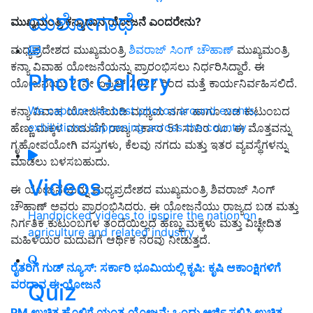
ಯಶೋಗಾಥೆ
ಮುಖ್ಯಮಂತ್ರಿ ಕನ್ಯಾದಾನ ಯೋಜನೆ ಎಂದರೇನು?
ಮಧ್ಯಪ್ರದೇಶದ ಮುಖ್ಯಮಂತ್ರಿ
ಶಿವರಾಜ್ ಸಿಂಗ್ ಚೌಹಾಣ್
ಮುಖ್ಯಮಂತ್ರಿ
ಕನ್ಯಾ ವಿವಾಹ ಯೋಜನೆಯನ್ನು ಪ್ರಾರಂಭಿಸಲು ನಿರ್ಧರಿಸಿದ್ದಾರೆ. ಈ
Photo Gallery
ಯೋಜನೆಯು 21ನೇ ಏಪ್ರಿಲ್ 2022 ರಿಂದ ಮತ್ತೆ ಕಾರ್ಯನಿರ್ವಹಿಸಲಿದೆ.
We capture the best photos around events,
ಕನ್ಯಾ ವಿವಾಹ ಯೋಜನೆಯಡಿ ಮಧ್ಯಮ ವರ್ಗ ಹಾಗೂ ಬಡ ಕುಟುಂಬದ
exhibitions happening across the country
ಹೆಣ್ಣು ಮಕ್ಕಳ ಮದುವೆಗೆ ರಾಜ್ಯ ಸರ್ಕಾರ 51 ಸಾವಿರ ರೂ. ಈ ಮೊತ್ತವನ್ನು
ಗೃಹೋಪಯೋಗಿ ವಸ್ತುಗಳು, ಕೆಲವು ನಗದು ಮತ್ತು ಇತರ ವ್ಯವಸ್ಥೆಗಳನ್ನು
ಮಾಡಲು ಬಳಸಬಹುದು.
Videos
ಈ ಯೋಜನೆಯನ್ನು ಮಧ್ಯಪ್ರದೇಶದ ಮುಖ್ಯಮಂತ್ರಿ ಶಿವರಾಜ್ ಸಿಂಗ್
ಚೌಹಾಣ್ ಅವರು ಪ್ರಾರಂಭಿಸಿದರು. ಈ ಯೋಜನೆಯು ರಾಜ್ಯದ ಬಡ ಮತ್ತು
Handpicked videos to inspire the nation on
ನಿರ್ಗತಿಕ ಕುಟುಂಬಗಳ ತಂದೆಯಿಲ್ಲದೆ ಹೆಣ್ಣು ಮಕ್ಕಳು ಮತ್ತು ವಿಚ್ಛೇದಿತ
agriculture and related industry
ಮಹಿಳೆಯರ ಮದುವೆಗೆ ಆರ್ಥಿಕ ನೆರವು ನೀಡುತ್ತದೆ.
ರೈತರಿಗೆ ಗುಡ್ ನ್ಯೂಸ್: ಸರ್ಕಾರಿ ಭೂಮಿಯಲ್ಲಿ ಕೃಷಿ: ಕೃಷಿ ಆಕಾಂಕ್ಷಿಗಳಿಗೆ
ವರದಾನ ಈ ಯೋಜನೆ
Quiz
PM ಉಚಿತ ಹೊಲಿಗೆ ಯಂತ್ರ ಯೋಜನೆ; ಒಂದು ಅರ್ಜಿ ಸಲ್ಲಿಸಿ ಉಚಿತ