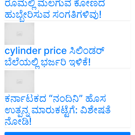
ರೂಮಲ್ಲಿ ಮಲಗುವ ಕೋಣದ
ಹುಬ್ಬೇರಿಸುವ ಸಂಗತಿಗಳಿವು!
cylinder price ಸಿಲಿಂಡರ್‌
ಬೆಲೆಯಲ್ಲಿ ಭರ್ಜರಿ ಇಳಿಕೆ!
ಕರ್ನಾಟಕದ “ನಂದಿನಿ” ಹೊಸ
ಉತ್ಪನ್ನ ಮಾರುಕಟ್ಟೆಗೆ: ವಿಶೇಷತೆ
ನೋಡಿ!