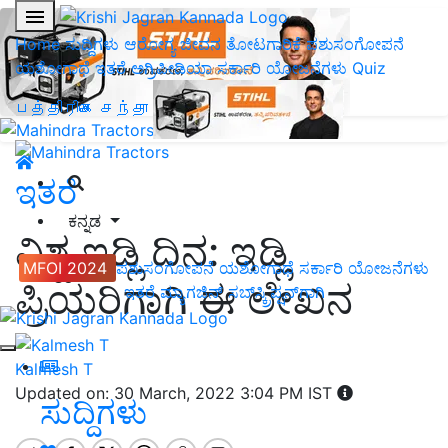
Home
ಸುದ್ದಿಗಳು
ಆರೋಗ್ಯ ಜೀವನ
ತೋಟಗಾರಿಕೆ
ಪಶುಸಂಗೋಪನೆ
ಯಶೋಗಾಥೆ
ಇತರೆ
ಅಗ್ರಿಪೀಡಿಯಾ
ಸರ್ಕಾರಿ ಯೋಜನೆಗಳು
Quiz
பத்திரிகை சந்தா
ಇತರೆ
ಕನ್ನಡ
ವಿಶ್ವ ಇಡ್ಲಿ ದಿನ: ಇಡ್ಲಿ
MFOI 2024
ಪಶುಸಂಗೋಪನೆ
ಯಶೋಗಾಥೆ
ಸರ್ಕಾರಿ ಯೋಜನೆಗಳು
ಪ್ರಿಯರಿಗಾಗಿ ಈ ಲೇಖನ
ಇತರೆ
ಮ್ಯಾಗಜಿನ್‌ ಸಬ್‌ಸ್ಕ್ರಿಪ್ಷನ್‌ಗಾಗಿ
Kalmesh T
Updated on: 30 March, 2022 3:04 PM IST
ಸುದ್ದಿಗಳು