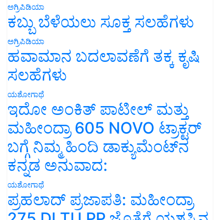
ಅಗ್ರಿಪಿಡಿಯಾ
ಕಬ್ಬು ಬೆಳೆಯಲು ಸೂಕ್ತ ಸಲಹೆಗಳು
ಅಗ್ರಿಪಿಡಿಯಾ
ಹವಾಮಾನ ಬದಲಾವಣೆಗೆ ತಕ್ಕ ಕೃಷಿ
ಸಲಹೆಗಳು
ಯಶೋಗಾಥೆ
ಇದೋ ಅಂಕಿತ್ ಪಾಟೀಲ್ ಮತ್ತು
ಮಹೀಂದ್ರಾ 605 NOVO ಟ್ರಾಕ್ಟರ್
ಬಗ್ಗೆ ನಿಮ್ಮ ಹಿಂದಿ ಡಾಕ್ಯುಮೆಂಟ್‌ನ
ಕನ್ನಡ ಅನುವಾದ:
ಯಶೋಗಾಥೆ
ಪ್ರಹಲಾದ್ ಪ್ರಜಾಪತಿ: ಮಹೀಂದ್ರಾ
275 DI TU PP ಜೊತೆಗೆ ಯಶಸ್ಸಿನ