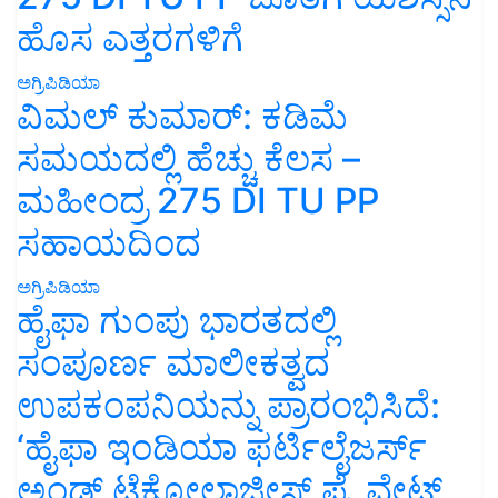
ಹೊಸ ಎತ್ತರಗಳಿಗೆ
ಅಗ್ರಿಪಿಡಿಯಾ
ವಿಮಲ್ ಕುಮಾರ್: ಕಡಿಮೆ
ಸಮಯದಲ್ಲಿ ಹೆಚ್ಚು ಕೆಲಸ –
ಮಹೀಂದ್ರ 275 DI TU PP
ಸಹಾಯದಿಂದ
ಅಗ್ರಿಪಿಡಿಯಾ
ಹೈಫಾ ಗುಂಪು ಭಾರತದಲ್ಲಿ
ಸಂಪೂರ್ಣ ಮಾಲೀಕತ್ವದ
ಉಪಕಂಪನಿಯನ್ನು ಪ್ರಾರಂಭಿಸಿದೆ:
‘ಹೈಫಾ ಇಂಡಿಯಾ ಫರ್ಟಿಲೈಜರ್ಸ್
ಅಂಡ್ ಟೆಕ್ನೋಲಾಜೀಸ್ ಪ್ರೈವೇಟ್