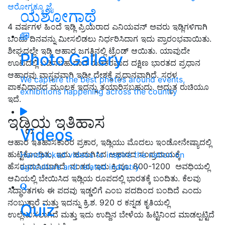
ಆರೋಗ್ಯಕ್ಕೂ ಜೈ
ಯಶೋಗಾಥೆ
4 ವರ್ಷಗಳ ಹಿಂದೆ ಇಡ್ಲಿ ಪ್ರಿಯರಾದ ಎನಿಯವನ್ ಅವರು ಇಡ್ಲಿಗಳಿಗಾಗಿ
ಒಂದು ದಿನವನ್ನು ಮೀಸಲಿಡಲು ನಿರ್ಧರಿಸಿದಾಗ ಇದು ಪ್ರಾರಂಭವಾಯಿತು.
ಶೀಘ್ರದಲ್ಲೇ ಇಡ್ಲಿ ಆಹಾರ ಜಗತ್ತಿನಲ್ಲಿ ಟ್ರೆಂಡ್ ಆಯಿತು. ಯಾವುದೇ
Photo Gallery
ಊಟದಲ್ಲಿ ಬಡಿಸಬಹುದಾದ ರುಚಿಕರವಾದ ದಕ್ಷಿಣ ಭಾರತದ ಪ್ರಧಾನ
ಆಹಾರವು ವಾಸ್ತವವಾಗಿ ಇಡೀ ದೇಶಕ್ಕೆ ಪ್ರಧಾನವಾಗಿದೆ. ಸರಳ
We capture the best photos around events,
ಪಾಕವಿಧಾನದ ಮೂಲಕ ಇದನ್ನು ತಯಾರಿಸಬಹುದು. ಅದ್ಭುತ ರುಚಿಯೂ
exhibitions happening across the country
ಇದೆ.
ಇಡ್ಲಿಯ ಇತಿಹಾಸ
Videos
ಆಹಾರ ಇತಿಹಾಸಕಾರರ ಪ್ರಕಾರ, ಇಡ್ಲಿಯು ಮೊದಲು ಇಂಡೋನೇಷ್ಯಾದಲ್ಲಿ
ಹುಟ್ಟಿಕೊಂಡಿತು, ಇದು ಹುದುಗಿಸಿದ ಆಹಾರದ ಸಂಪ್ರದಾಯಕ್ಕೆ
Handpicked videos to inspire the nation on
ಹೆಸರುವಾಸಿಯಾಗಿದೆ. ನಂತರ, ಇದು ಕ್ರಿ.ಪೂ. 800-1200 ಅವಧಿಯಲ್ಲಿ
agriculture and related industry
ಆವಿಯಲ್ಲಿ ಬೇಯಿಸಿದ ಇಡ್ಲಿಯ ರೂಪದಲ್ಲಿ ಭಾರತಕ್ಕೆ ಬಂದಿತು. ಕೆಲವು
ಸಿದ್ಧಾಂತಗಳು ಈ ಪದವು ಇಡ್ಡಲಿಗೆ ಎಂಬ ಪದದಿಂದ ಬಂದಿದೆ ಎಂದು
ನಂಬುತ್ತಾರೆ ಮತ್ತು ಇದನ್ನು ಕ್ರಿ.ಶ. 920 ರ ಕನ್ನಡ ಕೃತಿಯಲ್ಲಿ
Quiz
ಉಲ್ಲೇಖಿಸಲಾಗಿದೆ ಮತ್ತು ಇದು ಉದ್ದಿನ ಬೇಳೆಯ ಹಿಟ್ಟಿನಿಂದ ಮಾಡಲ್ಪಟ್ಟಿದೆ