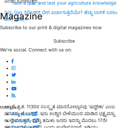
ಎಂದು ಸೂಚಿಸುತ್ತದೆ.
Take a quiz and test your agriculture knowledge
ನಿಮ್ಮ Gas ಸಿಲಿಂಡರ್ ಬೇಗ ಖರ್ಚಾಗುತ್ತಿದೆಯೇ? ಹೆಚ್ಚು ಬಾಳಿಕೆ ಬರಲು
Magazine
ಹೀಗೆ ಮಾಡಿ…
Subscribe to our print & digital magazines now
Subscribe
We're social. Connect with us on:
ಅಲ್ಲದೆ, ಕ್ರಿ.ಶ. 1130ರ ಸಂಸ್ಕೃತ ಮಾನಸೋಲ್ಲಾಸವು ‘ಇದ್ದರಿಕಾ’ ಎಂಬ
More Links
ಪದವನ್ನು ಹೊಂದಿದೆ. ಇದು ಉದ್ದಿನ ಬೇಳೆಯಿಂದ ಮಾಡಿದ ಭಕ್ಷ್ಯವನ್ನು
About us
ಉಲ್ಲೇಖಿಸುತ್ತದೆ. ಮತ್ತು ತಮಿಳು ಜನರು ಇದನ್ನು ಮೊದಲು 17ನೇ
Directory
ಶತಮಾನದಲ್ಲಿ 'ಇಟಾಲಿ' ಎಂದು ಉಲ್ಲೇಖಿಸಿದ್ದಾರೆ. ಇಡ್ಲಿಯು
Our Team