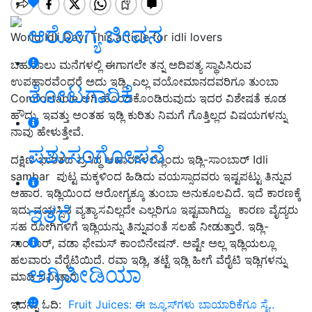
ಆರೋಗ್ಯ ಜೀವನ
World Idli Day: This article for idli lovers
ಬಹುಪಾಲು ಮನೆಗಳಲ್ಲಿ ಈಗಾಗಲೇ ತನ್ನ ಅದಿಪತ್ಯ ಸ್ಥಾಪಿಸಿರುವ
ಉಪಹಾರವೆಂದರೆ ಅದು ಇಡ್ಲಿ. ಎಲ್ಲ ವಯೋಮಾನದವರಿಗೂ ತುಂಬಾ
ತೋಟಗಾರಿಕೆ
Comfortable ಆಗಿ ಹೊಂದಿಕೊಂಡಿರುವುದು ಇದರ ವಿಶೇಷತೆ ಕೂಡ
ಹೌದು. ಇವತ್ತು ಅಂತಹ ಇಡ್ಲಿ ಕುರಿತು ನಿಮಗೆ ಗೊತ್ತಿಲ್ಲದ ವಿಷಯಗಳನ್ನು
ನಾವು ಹೇಳುತ್ತೇವೆ.
ಪಶುಸಂಗೋಪನೆ
ದಕ್ಷಿಣ ಭಾರತದ ಪ್ರಸಿದ್ಧ ಆಹಾರಗಳಲ್ಲೊಂದು ಇಡ್ಲಿ-ಸಾಂಬಾರ್‌ Idli
sambar ಪುಟ್ಟ ಮಕ್ಕಳಿಂದ ಹಿಡಿದು ವಯಸ್ಸಾದವರು ಇಷ್ಟಪಟ್ಟು ತಿನ್ನುವ
ಆಹಾರ. ಇಡ್ಲಿಯಿಂದ ಆರೋಗ್ಯಕ್ಕೂ ತುಂಬಾ ಅನುಕೂಲವಿದೆ. ಇದೆ ಕಾರಣಕ್ಕೆ
ಇತರೆ
ಇದು ವಯಸ್ಸಿನ ವ್ಯತ್ಯಾಸವಿಲ್ಲದೇ ಎಲ್ಲರಿಗೂ ಇಷ್ಟವಾಗಿದ್ದು. ಕಾರಣ ವೈದ್ಯರು
ಸಹ ರೋಗಿಗಳಿಗೆ ಇಡ್ಲಿಯನ್ನು ತಿನ್ನುವಂತೆ ಸಲಹೆ ನೀಡುತ್ತಾರೆ. ಇಡ್ಲಿ-
ಸಾಂಬಾರ್‌, ವಡಾ ಫೇಮಸ್ ಕಾಂಬಿನೇಷನ್. ಅಷ್ಟೇ ಅಲ್ಲ ಇಡ್ಲಿಯಲ್ಲೂ
ಹಲವಾರು ವೆರೈಟಿಯಿದೆ. ರವಾ ಇಡ್ಲಿ, ತಟ್ಟೆ ಇಡ್ಲಿ ಹೀಗೆ ವೆರೈಟಿ ಇಡ್ಲಿಗಳನ್ನು
ಅಗ್ರಿಪೀಡಿಯಾ
ಮಾಡಿ ಸವೀತಾರೆ.
ಇದನ್ನು ಓದಿ:
Fruit Juices: ಈ ಜ್ಯೂಸ್‌ಗಳು ಬಾಯಾರಿಕೆಗೂ ಸೈ..