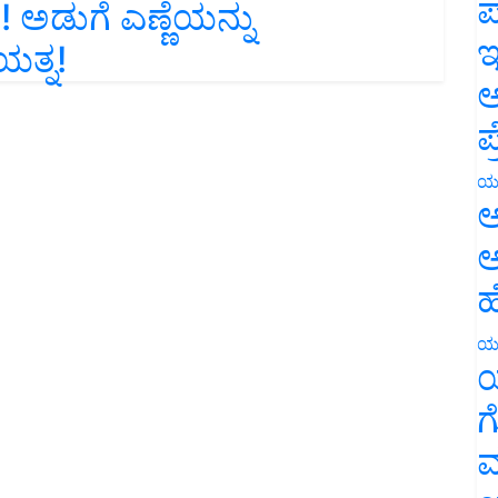
ಪ
ಯತ್ನ!
ಇ
ಅ
ಪ
ಯ
ಅ
ಅ
ಹ
ಯ
ಯ
ಗ
ಮ