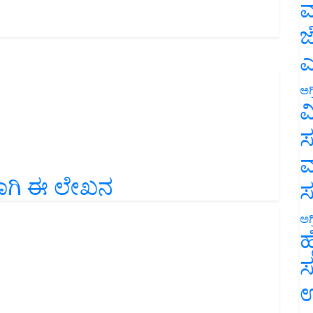
ಮ
ಜ
ಎ
ಅಗ
ವ
ಸ
ಮ
ಯರಿಗಾಗಿ ಈ ಲೇಖನ
ಅಗ
ಹ
ಸ
ಉ
ಅಡುಗೆ ಎಣ್ಣೆಯನ್ನು