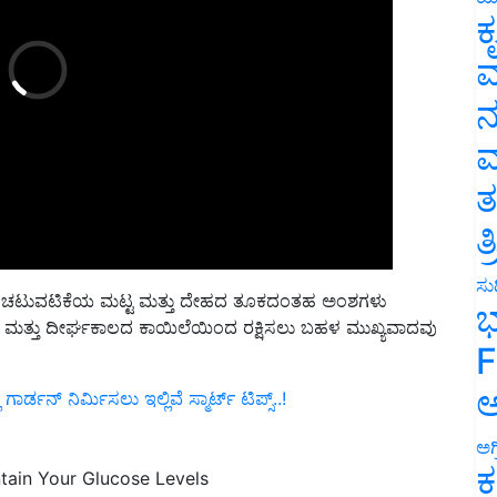
ಕ
ವ
ನ
ಮ
ತ
ತ
ನಿಮ್ಮ ಚಟುವಟಿಕೆಯ ಮಟ್ಟ ಮತ್ತು ದೇಹದ ತೂಕದಂತಹ ಅಂಶಗಳು
ಸುದ
ಿಸಲು ಮತ್ತು ದೀರ್ಘಕಾಲದ ಕಾಯಿಲೆಯಿಂದ ರಕ್ಷಿಸಲು ಬಹಳ ಮುಖ್ಯವಾದವು
ಭ
F
್ಡನ್ ನಿರ್ಮಿಸಲು ಇಲ್ಲಿವೆ ಸ್ಮಾರ್ಟ್ ಟಿಪ್ಸ್..!
ಅ
ಅಗ
tain Your Glucose Levels
ಕ