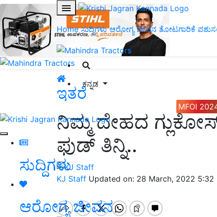
Home
ಸುದ್ದಿಗಳು
ಆರೋಗ್ಯ ಜೀವನ
ತೋಟಗಾರಿಕೆ
ಪಶುಸ
ಕನ್ನಡ
ಇತರೆ
MFOI 202
ನಿಮ್ಮ ದೇಹದ ಗ್ಲುಕೋಸ
ಫುಡ್‌ ತಿನ್ನಿ..
ಸುದ್ದಿಗಳು
KJ Staff
Updated on: 28 March, 2022 5:32
ಆರೋಗ್ಯ ಜೀವನ