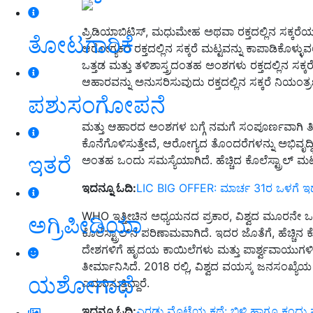
ಪ್ರಿಡಿಯಾಬಿಟಿಸ್, ಮಧುಮೇಹ ಅಥವಾ ರಕ್ತದಲ್ಲಿನ ಸಕ್ಕರೆ
ತೋಟಗಾರಿಕೆ
ಆರೋಗ್ಯಕರ ರಕ್ತದಲ್ಲಿನ ಸಕ್ಕರೆ ಮಟ್ಟವನ್ನು ಕಾಪಾಡಿಕೊಳ
ಒತ್ತಡ ಮತ್ತು ತಳಿಶಾಸ್ತ್ರದಂತಹ ಅಂಶಗಳು ರಕ್ತದಲ್ಲಿನ ಸಕ್
ಆಹಾರವನ್ನು ಅನುಸರಿಸುವುದು ರಕ್ತದಲ್ಲಿನ ಸಕ್ಕರೆ ನಿಯಂತ್ರಣ
ಪಶುಸಂಗೋಪನೆ
ಮತ್ತು ಆಹಾರದ ಅಂಶಗಳ ಬಗ್ಗೆ ನಮಗೆ ಸಂಪೂರ್ಣವಾಗಿ ತಿಳಿದ
ಕೊನೆಗೊಳಿಸುತ್ತೇವೆ, ಆರೋಗ್ಯದ ತೊಂದರೆಗಳನ್ನು ಅಭಿವೃದ್ಧಿ
ಇತರೆ
ಅಂತಹ ಒಂದು ಸಮಸ್ಯೆಯಾಗಿದೆ. ಹೆಚ್ಚಿದ ಕೊಲೆಸ್ಟ್ರಾಲ್ ಮ
ಇದನ್ನೂ ಓದಿ:
LIC BIG OFFER: ಮಾರ್ಚ 31ರ ಒಳಗೆ ಇದನ್ನ
WHO ಇತ್ತೀಚಿನ ಅಧ್ಯಯನದ ಪ್ರಕಾರ, ವಿಶ್ವದ ಮೂರನೇ ಒ
ಅಗ್ರಿಪೀಡಿಯಾ
ಕೊಲೆಸ್ಟ್ರಾಲ್‌ನ ಪರಿಣಾಮವಾಗಿದೆ. ಇದರ ಜೊತೆಗೆ, ಹೆಚ್ಚಿನ ಕ
ದೇಶಗಳಿಗೆ ಹೃದಯ ಕಾಯಿಲೆಗಳು ಮತ್ತು ಪಾರ್ಶ್ವವಾಯು
ತೀರ್ಮಾನಿಸಿದೆ. 2018 ರಲ್ಲಿ, ವಿಶ್ವದ ವಯಸ್ಕ ಜನಸಂಖ್ಯೆಯ
ಯಶೋಗಾಥೆ
ಎದುರಿಸುತ್ತಿದ್ದಾರೆ.
ಇದನ್ನೂ ಓದಿ:
ಎರಡು ಮೊಟ್ಟೆಯ ಕಥೆ: ಬಿಳಿ ಹಾಗೂ ಕಂದು ಮೊಟ್