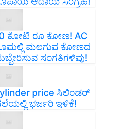
ೂಪಾಯಿ ಆದಾಯ ಸಂಗ್ರಹ!
0 ಕೋಟಿ ರೂ ಕೋಣ! AC
ೂಮಲ್ಲಿ ಮಲಗುವ ಕೋಣದ
ುಬ್ಬೇರಿಸುವ ಸಂಗತಿಗಳಿವು!
ylinder price ಸಿಲಿಂಡರ್‌
ೆಲೆಯಲ್ಲಿ ಭರ್ಜರಿ ಇಳಿಕೆ!