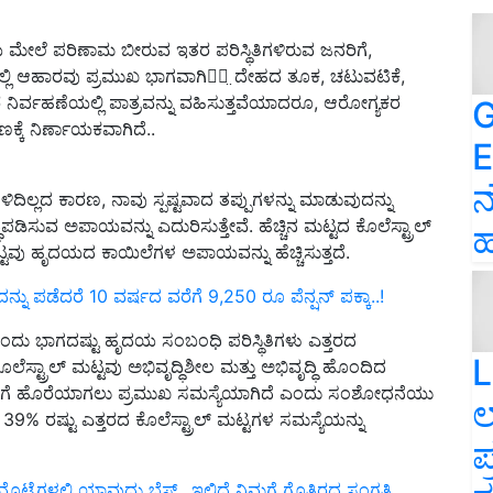
ಯ ಮೇಲೆ ಪರಿಣಾಮ ಬೀರುವ ಇತರ ಪರಿಸ್ಥಿತಿಗಳಿರುವ ಜನರಿಗೆ,
್ಳುವಲ್ಲಿ ಆಹಾರವು ಪ್ರಮುಖ ಭಾಗವಾಗಿದೆ̤ ದೇಹದ ತೂಕ, ಚಟುವಟಿಕೆ,
ಕರೆ ನಿರ್ವಹಣೆಯಲ್ಲಿ ಪಾತ್ರವನ್ನು ವಹಿಸುತ್ತವೆಯಾದರೂ, ಆರೋಗ್ಯಕರ
G
ಕ್ಕೆ ನಿರ್ಣಾಯಕವಾಗಿದೆ..
E
ನ
ಿಲ್ಲದ ಕಾರಣ, ನಾವು ಸ್ಪಷ್ಟವಾದ ತಪ್ಪುಗಳನ್ನು ಮಾಡುವುದನ್ನು
ಪಡಿಸುವ ಅಪಾಯವನ್ನು ಎದುರಿಸುತ್ತೇವೆ. ಹೆಚ್ಚಿನ ಮಟ್ಟದ ಕೊಲೆಸ್ಟ್ರಾಲ್
ಹ
ಟ್ಟವು ಹೃದಯದ ಕಾಯಿಲೆಗಳ ಅಪಾಯವನ್ನು ಹೆಚ್ಚಿಸುತ್ತದೆ.
ು ಪಡೆದರೆ 10 ವರ್ಷದ ವರೆಗೆ 9,250 ರೂ ಪೆನ್ಷನ್‌ ಪಕ್ಕಾ..!
ಂದು ಭಾಗದಷ್ಟು ಹೃದಯ ಸಂಬಂಧಿ ಪರಿಸ್ಥಿತಿಗಳು ಎತ್ತರದ
L
ೊಲೆಸ್ಟ್ರಾಲ್ ಮಟ್ಟವು ಅಭಿವೃದ್ಧಿಶೀಲ ಮತ್ತು ಅಭಿವೃದ್ಧಿ ಹೊಂದಿದ
ಗಳಿಗೆ ಹೊರೆಯಾಗಲು ಪ್ರಮುಖ ಸಮಸ್ಯೆಯಾಗಿದೆ ಎಂದು ಸಂಶೋಧನೆಯು
ಲ
 39% ರಷ್ಟು ಎತ್ತರದ ಕೊಲೆಸ್ಟ್ರಾಲ್ ಮಟ್ಟಗಳ ಸಮಸ್ಯೆಯನ್ನು
ಪ
ಟೆಗಳಲ್ಲಿ ಯಾವುದು ಬೆಸ್ಟ್‌.. ಇಲ್ಲಿದೆ ನಿಮಗೆ ಗೊತ್ತಿರದ ಸಂಗತಿ