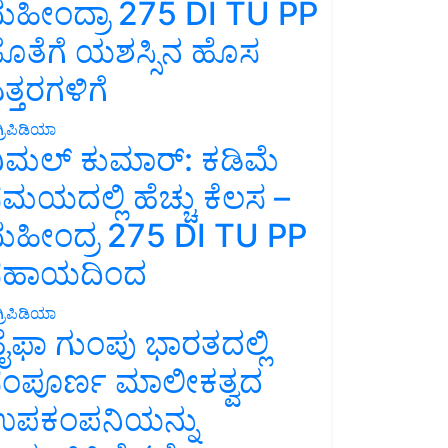
ಹೀಂದ್ರಾ 275 DI TU PP
ೊತೆಗೆ ಯಶಸ್ಸಿನ ಹೊಸ
ತ್ತರಗಳಿಗೆ
್ರಿಪಿಡಿಯಾ
ಿಮಲ್ ಕುಮಾರ್: ಕಡಿಮೆ
ಮಯದಲ್ಲಿ ಹೆಚ್ಚು ಕೆಲಸ –
ಹೀಂದ್ರ 275 DI TU PP
ಸಹಾಯದಿಂದ
್ರಿಪಿಡಿಯಾ
ೈಫಾ ಗುಂಪು ಭಾರತದಲ್ಲಿ
ಂಪೂರ್ಣ ಮಾಲೀಕತ್ವದ
ಪಕಂಪನಿಯನ್ನು