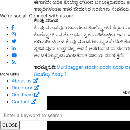
ಈಗಾಗಲೇ ಅಧಿಕ ಕೊಲೆಸ್ಟ್ರಾಲ್‌ನಿಂದ ಬಳಲುತ್ತಿರುವವರು 
ಇತ್ಯಾದಿಗಳಂತಹ ಇತರ ಬೇಯಿಸಿದ ಸರಕುಗಳು ಸೇವನೆಯ ಮ
We're social. Connect with us on:
ಕೆಂಪು ಮಾಂಸ
ಕೆಂಪು ಮಾಂಸವು ಯಾವಾಗಲೂ ಕೊಲೆಸ್ಟ್ರಾಲ್‌ಗೆ ಕೆಟ್ಟದು ಎ
ಕೊಲೆಸ್ಟ್ರಾಲ್ ಸಮತೋಲನವನ್ನು ಕಾಪಾಡಿಕೊಳ್ಳಲು ಅದರ ಸ
ಕುರಿಮರಿಗಳಂತಹ ಕೆಂಪು ಮಾಂಸಗಳು ಸ್ಯಾಚುರೇಟೆಡ್ ಕೊಬ್
ತ್ಯಜಿಸುವುದು ಉತ್ತರವಲ್ಲ, ಆದರೆ ಅಪರೂಪದ ಸಂದರ್ಭಗಳಲ್ಲಿ 
ಅಂಟಿಕೊಳ್ಳುವುದು ಖಂಡಿತವಾಗಿ ಸಹಾಯ ಮಾಡುತ್ತದೆ.
ಇದನ್ನೂ ಓದಿ:
Multibagger stock: ಎರಡೇ ಎರಡು ವರ್ಷದ
ನಿಮಗೆಷ್ಟು ಗೊತ್ತು..?
More Links
About us
ADV
Directory
Our Team
Contact
CLOSE