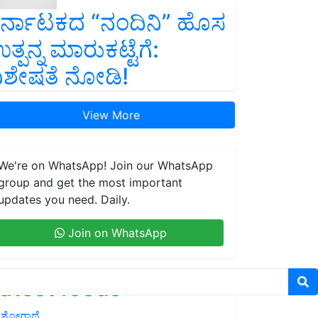
ರ್ನಾಟಕದ “ನಂದಿನಿ” ಹೊಸ
ತ್ಪನ್ನ ಮಾರುಕಟ್ಟೆಗೆ:
ಿಶೇಷತೆ ನೋಡಿ!
View More
We're on WhatsApp! Join our WhatsApp
group and get the most important
updates you need. Daily.
Join on WhatsApp
atest feeds
ಶೋಗಾಥೆ