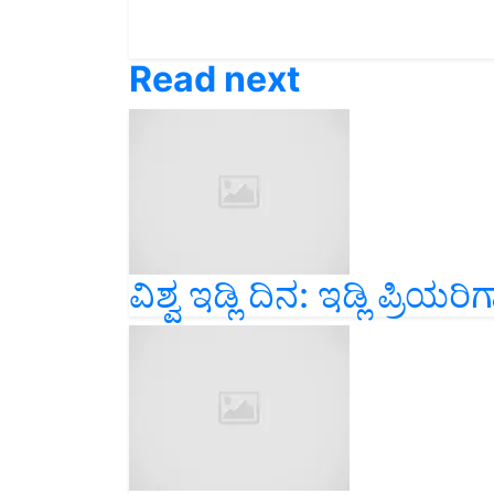
Read next
ವಿಶ್ವ ಇಡ್ಲಿ ದಿನ: ಇಡ್ಲಿ ಪ್ರಿ
EDIBLE OIL! UPDATES! 