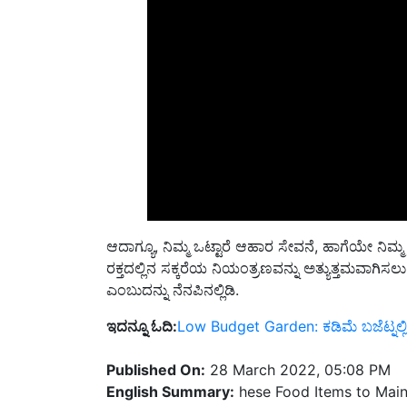
ಆದಾಗ್ಯೂ, ನಿಮ್ಮ ಒಟ್ಟಾರೆ ಆಹಾರ ಸೇವನೆ, ಹಾಗೆಯೇ 
ರಕ್ತದಲ್ಲಿನ ಸಕ್ಕರೆಯ ನಿಯಂತ್ರಣವನ್ನು ಅತ್ಯುತ್ತಮವಾಗ
ಎಂಬುದನ್ನು ನೆನಪಿನಲ್ಲಿಡಿ.
ಇದನ್ನೂ ಓದಿ:
Low Budget Garden: ಕಡಿಮೆ ಬಜೆಟ್ನಲ್ಲಿ ಗಾರ
Published On:
28 March 2022, 05:08 PM
English Summary:
hese Food Items to Main