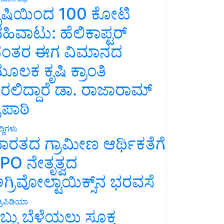
ೃಷಿಯಿಂದ 100 ಕೋಟಿ
ಹಿವಾಟು: ಹೆಲಿಕಾಪ್ಟರ್
ಂತರ ಈಗ ವಿಮಾನದ
ೂಲಕ ಕೃಷಿ ಕ್ರಾಂತಿ
ರಲಿದ್ದಾರೆ ಡಾ. ರಾಜಾರಾಮ್
್ರಿಪಾಠಿ
್ದಿಗಳು
ಾರತದ ಗ್ರಾಮೀಣ ಆರ್ಥಿಕತೆಗೆ
PO ನೇತೃತ್ವದ
ಗ್ರಿವೋಲ್ಟಾಯಿಕ್ಸ್‌ನ ಭರವಸೆ
್ರಿಪಿಡಿಯಾ
ಬ್ಬು ಬೆಳೆಯಲು ಸೂಕ್ತ