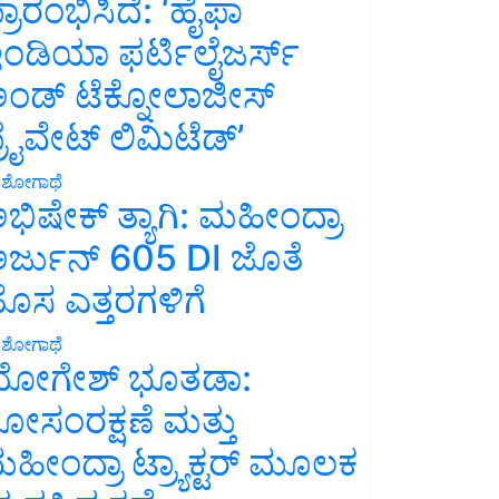
್ರಾರಂಭಿಸಿದೆ: ‘ಹೈಫಾ
ಂಡಿಯಾ ಫರ್ಟಿಲೈಜರ್ಸ್
ಂಡ್ ಟೆಕ್ನೋಲಾಜೀಸ್
್ರೈವೇಟ್ ಲಿಮಿಟೆಡ್’
ಶೋಗಾಥೆ
ಭಿಷೇಕ್ ತ್ಯಾಗಿ: ಮಹೀಂದ್ರಾ
ರ್ಜುನ್ 605 DI ಜೊತೆ
ೊಸ ಎತ್ತರಗಳಿಗೆ
ಶೋಗಾಥೆ
ೋಗೇಶ್ ಭೂತಡಾ:
ೋಸಂರಕ್ಷಣೆ ಮತ್ತು
ಹೀಂದ್ರಾ ಟ್ರ್ಯಾಕ್ಟರ್ ಮೂಲಕ