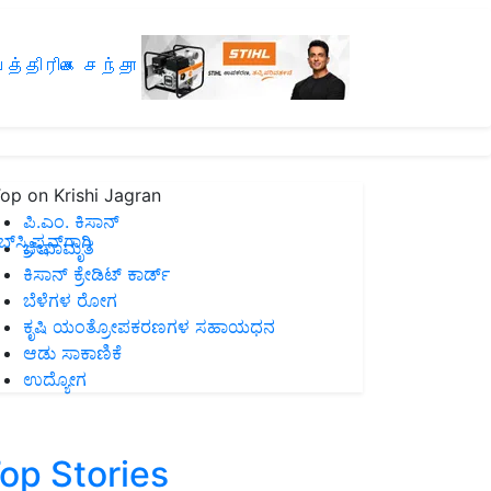
த்திரிகை சந்தா
op on Krishi Jagran
ಪಿ.ಎಂ. ಕಿಸಾನ್
ಸ್ಕ್ರಿಪ್ಷನ್‌ಗಾಗಿ
ಜೀವಾಮೃತ
ಕಿಸಾನ್ ಕ್ರೇಡಿಟ್ ಕಾರ್ಡ್
ಬೆಳೆಗಳ ರೋಗ
ಕೃಷಿ ಯಂತ್ರೋಪಕರಣಗಳ ಸಹಾಯಧನ
ಆಡು ಸಾಕಾಣಿಕೆ
ಉದ್ಯೋಗ
op Stories