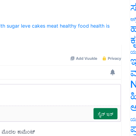
ಸ
lth
sugar leve
cakes
meat
healthy food
health is
ಅಗ
ಹ
ಕ
ಯ
ಇ
ಮ
N
ಹ
ಅ
ಯ
ಪ