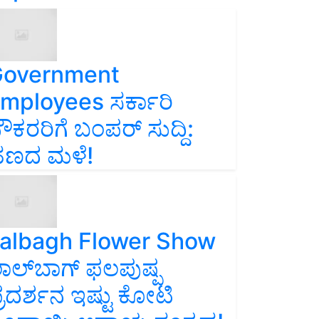
overnment
mployees ಸರ್ಕಾರಿ
ೌಕರರಿಗೆ ಬಂಪರ್‌ ಸುದ್ದಿ:
ಣದ ಮಳೆ!
albagh Flower Show
ಾಲ್‌ಬಾಗ್ ಫಲಪುಷ್ಪ
್ರದರ್ಶನ ಇಷ್ಟು ಕೋಟಿ