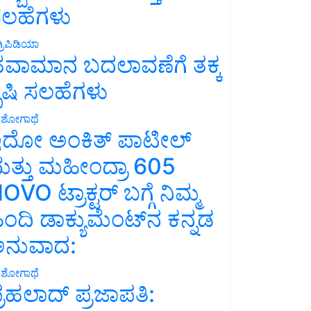
ಲಹೆಗಳು
್ರಿಪಿಡಿಯಾ
ವಾಮಾನ ಬದಲಾವಣೆಗೆ ತಕ್ಕ
ೃಷಿ ಸಲಹೆಗಳು
ಶೋಗಾಥೆ
ದೋ ಅಂಕಿತ್ ಪಾಟೀಲ್
ತ್ತು ಮಹೀಂದ್ರಾ 605
OVO ಟ್ರಾಕ್ಟರ್ ಬಗ್ಗೆ ನಿಮ್ಮ
ಿಂದಿ ಡಾಕ್ಯುಮೆಂಟ್‌ನ ಕನ್ನಡ
ನುವಾದ:
ಶೋಗಾಥೆ
್ರಹಲಾದ್ ಪ್ರಜಾಪತಿ: