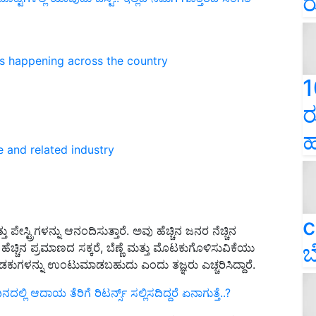
ರ
ns happening across the country
1
ರ
ಹ
e and related industry
c
ೇಸ್ಟ್ರಿಗಳನ್ನು ಆನಂದಿಸುತ್ತಾರೆ. ಅವು ಹೆಚ್ಚಿನ ಜನರ ನೆಚ್ಚಿನ
ಬ
ಚ್ಚಿನ ಪ್ರಮಾಣದ ಸಕ್ಕರೆ, ಬೆಣ್ಣೆ ಮತ್ತು ಮೊಟಕುಗೊಳಿಸುವಿಕೆಯು
 ತೊಡಕುಗಳನ್ನು ಉಂಟುಮಾಡಬಹುದು ಎಂದು ತಜ್ಞರು ಎಚ್ಚರಿಸಿದ್ದಾರೆ.
ಿ ಆದಾಯ ತೆರಿಗೆ ರಿಟರ್ನ್ಸ್‌ ಸಲ್ಲಿಸದಿದ್ದರೆ ಏನಾಗುತ್ತೆ..?