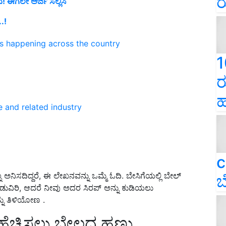
ರ
 ಈಗಲೇ ಅರ್ಜಿ ಸಲ್ಲಿಸಿ
.!
ns happening across the country
1
ರ
ಹ
e and related industry
c
 ಅನಿಸದಿದ್ದರೆ, ಈ ಲೇಖನವನ್ನು ಒಮ್ಮೆ ಓದಿ. ಬೇಸಿಗೆಯಲ್ಲಿ ಬೇಲ್
ಬ
ಡುವಿರಿ, ಆದರೆ ನೀವು ಅದರ ಸಿರಪ್ ಅನ್ನು ಕುಡಿಯಲು
್ನು ತಿಳಿಯೋಣ .
ೆಚ್ಚಿಸಲು ಬೇಲದ ಹಣ್ಣು