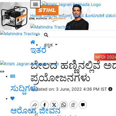
Home
ಸುದ್ದಿಗಳು
ಆರೋಗ್ಯ ಜೀವನ
ತೋಟಗಾರಿಕೆ
ಪಶುಸ
ಕನ್ನಡ
ಇತರೆ
MFOI 202
ಬೇಲದ ಹಣ್ಣಿನಲ್ಲಿವೆ 
ಪ್ರಯೋಜನಗಳು
ಸುದ್ದಿಗಳು
Updated on: 3 June, 2022 4:36 PM IST
ಆರೋಗ್ಯ ಜೀವನ