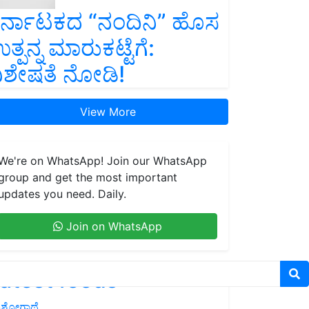
ರ್ನಾಟಕದ “ನಂದಿನಿ” ಹೊಸ
ತ್ಪನ್ನ ಮಾರುಕಟ್ಟೆಗೆ:
ಿಶೇಷತೆ ನೋಡಿ!
View More
We're on WhatsApp! Join our WhatsApp
group and get the most important
updates you need. Daily.
Join on WhatsApp
atest feeds
ಶೋಗಾಥೆ