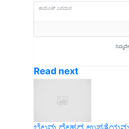
Read next
ಬೆಲ್ಲವು ದೇಹದ ಉಷ್ಣತೆಯನ್ನು ಹ