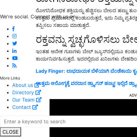
ರೋಗನಿರೋಧಕ ಶಕ್ತಿಯನ್ನು ಹೆಚ್ಚಿಸಲು ಬೇಲದ ಹಣ್ಣು ತುಂಬ
We're social. Connect with us on:
ಉತ್ತಮ ಪ್ರಮಾಣದಲ್ಲಿ ಕಂಡುಬರುತ್ತದೆ, ಇದು ನಿಮ್ಮ ಪ್ರತಿರಕ್
ತಪ್ಪಿಸಲು ಸಹಾಯ ಮಾಡುತ್ತದೆ.
ರಕ್ತವನ್ನು ಸ್ವಚ್ಛಗೊಳಿಸಲು ಬ
ಇಂತಹ ಅನೇಕ ಗುಣಗಳು ಬೇಲ್ ಜ್ಯೂಸ್‌ನಲ್ಲಿಯೂ ಕಂಡುಬರುತ್
ಕಾರ್ಯನಿರ್ವಹಿಸುತ್ತದೆ. ಇದರಲ್ಲಿರುವ ಖನಿಜಗಳು ದೇಹದಿಂ
Lady Finger: ಲಾಭದಾಯಕ ಬೆಳೆಯಾಗಿ ಬೆಂಡೆಕಾಯಿ ಕೃಷ
More Links
ಉತ್ತಮ ಆರೋಗ್ಯಕ್ಕೆ ವರದಾನ ಡ್ರ್ಯಾಗನ್ ಹಣ್ಣು! ಇಲ್ಲಿದೆ ಡ್ರ
About us
Directory
ADV
Our Team
Contact
CLOSE