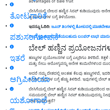
advantages of bale fruit
ಬೇಸಿಗೆಯಲ್ಲಿ ಬೇಲದ ಹಣ್ಣಿನ ಸಿರಪ್ ಕುಡಿಯುವುದು ಅನೇ
ತೋಟಗಾರಿಕೆ
ಪ್ರಯೋಜನಗಳ ಬಗ್ಗೆ ತಿಳಿಯೋಣ.
ಇದನ್ನೂ ಓದಿರಿ:
ಜೂನ್ ತಿಂಗಳಲ್ಲಿ ತೋಟದಲ್ಲಿ ಮಾಡಬೇಕ
ಪಶುಸಂಗೋಪನೆ
ನಿಂಬೆ ಕೃಷಿಯಿಂದ ಪಡೆಯಬಹುದು ಬಂಪರ್ ಲಾಭ! ಮಾರುಕಟ್ಟೆಯ
ಬೇಲ್ ಹಣ್ಣಿನ ಪ್ರಯೋಜನಗ
ಇತರೆ
ಹಣ್ಣುಗಳ ಪ್ರಯೋಜನಗಳ ಬಗ್ಗೆ ಎಲ್ಲರಿಗೂ ತಿಳಿದಿದೆ. ಕಿತ್ತಳೆ 
ಮತ್ತು ಸೇಬು ಆರೋಗ್ಯವನ್ನು ಅನೇಕ ಕಾಯಿಲೆಗಳಿಂದ ದೂರವ
ಆದರೆ ನಮ್ಮ ದೇಶದಲ್ಲಿ ಅಂತಹ ಕೆಲವು ಹಣ್ಣುಗಳಿವೆ, ಇ
ಅಗ್ರಿಪೀಡಿಯಾ
ಜನರಿಗೆ ಅವುಗಳ ಬಗ್ಗೆ ಹೆಚ್ಚು ತಿಳಿದಿದೆ. ಇವುಗಳಲ್ಲಿ ಬೇಲ್
ಬೇಸಿಗೆಯಲ್ಲಿ ಬೇಲ್ ಹಣ್ಣಿನ ಸಿರಪ್ ಕುಡಿಯುವುದರಿಂದ ಅಸ
ಸಮಯದಲ್ಲಿ ಬೇಲ್ ಹಣ್ಣಿನ ಸಿರಪ್ ಕುಡಿಯುವುದನ್ನು ನೀವ
ಯಶೋಗಾಥೆ
ವಿಳಂಬವಾಗುತ್ತದೆ?