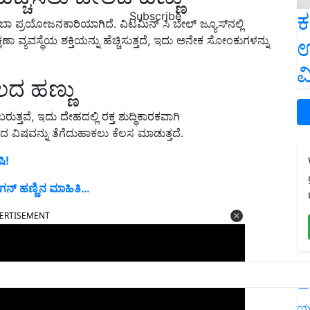
ಕ
Subscribe
ಾ ಪ್ರಯೋಜನಕಾರಿಯಾಗಿದೆ. ವಿಟಮಿನ್ ಸಿ ಬೇಲ್ ಜ್ಯೂಸ್‌ನಲ್ಲಿ
ಷಣಾ ವ್ಯವಸ್ಥೆಯ ಶಕ್ತಿಯನ್ನು ಹೆಚ್ಚಿಸುತ್ತದೆ, ಇದು ಅನೇಕ ಸೋಂಕುಗಳನ್ನು
ಉ
ವ
ೇಲದ ಹಣ್ಣು
ತವೆ, ಇದು ದೇಹದಲ್ಲಿ ರಕ್ತ ಶುದ್ಧಿಕಾರಕವಾಗಿ
ದ ವಿಷವನ್ನು ತೆಗೆದುಹಾಕಲು ಕೆಲಸ ಮಾಡುತ್ತದೆ.
ಿ!
್ಯಾಗನ್ ಹಣ್ಣಿನ ಮಾಹಿತಿ…
ERTISEMENT
L
ಯ