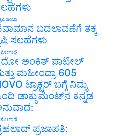
ಲಹೆಗಳು
್ರಿಪಿಡಿಯಾ
ವಾಮಾನ ಬದಲಾವಣೆಗೆ ತಕ್ಕ
ೃಷಿ ಸಲಹೆಗಳು
ಶೋಗಾಥೆ
ದೋ ಅಂಕಿತ್ ಪಾಟೀಲ್
ತ್ತು ಮಹೀಂದ್ರಾ 605
OVO ಟ್ರಾಕ್ಟರ್ ಬಗ್ಗೆ ನಿಮ್ಮ
ಿಂದಿ ಡಾಕ್ಯುಮೆಂಟ್‌ನ ಕನ್ನಡ
ನುವಾದ:
ಶೋಗಾಥೆ
್ರಹಲಾದ್ ಪ್ರಜಾಪತಿ: