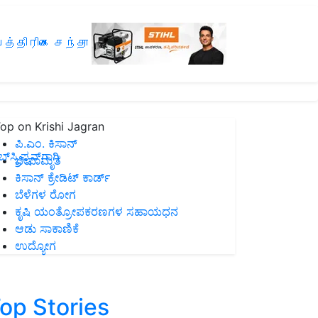
த்திரிகை சந்தா
op on Krishi Jagran
ಪಿ.ಎಂ. ಕಿಸಾನ್
ಸ್ಕ್ರಿಪ್ಷನ್‌ಗಾಗಿ
ಜೀವಾಮೃತ
ಕಿಸಾನ್ ಕ್ರೇಡಿಟ್ ಕಾರ್ಡ್
ಬೆಳೆಗಳ ರೋಗ
ಕೃಷಿ ಯಂತ್ರೋಪಕರಣಗಳ ಸಹಾಯಧನ
ಆಡು ಸಾಕಾಣಿಕೆ
ಉದ್ಯೋಗ
op Stories