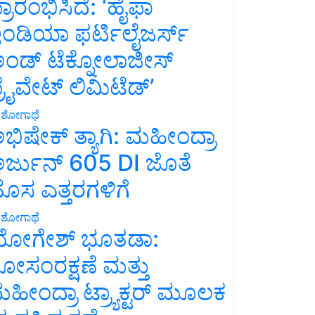
್ರಾರಂಭಿಸಿದೆ: ‘ಹೈಫಾ
ಂಡಿಯಾ ಫರ್ಟಿಲೈಜರ್ಸ್
ಂಡ್ ಟೆಕ್ನೋಲಾಜೀಸ್
್ರೈವೇಟ್ ಲಿಮಿಟೆಡ್’
ಶೋಗಾಥೆ
ಭಿಷೇಕ್ ತ್ಯಾಗಿ: ಮಹೀಂದ್ರಾ
ರ್ಜುನ್ 605 DI ಜೊತೆ
ೊಸ ಎತ್ತರಗಳಿಗೆ
ಶೋಗಾಥೆ
ೋಗೇಶ್ ಭೂತಡಾ:
ೋಸಂರಕ್ಷಣೆ ಮತ್ತು
ಹೀಂದ್ರಾ ಟ್ರ್ಯಾಕ್ಟರ್ ಮೂಲಕ