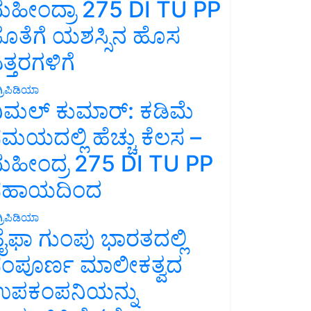
ಹೀಂದ್ರಾ 275 DI TU PP
ೊತೆಗೆ ಯಶಸ್ಸಿನ ಹೊಸ
ತ್ತರಗಳಿಗೆ
್ರಿಪಿಡಿಯಾ
ಿಮಲ್ ಕುಮಾರ್: ಕಡಿಮೆ
ಮಯದಲ್ಲಿ ಹೆಚ್ಚು ಕೆಲಸ –
ಹೀಂದ್ರ 275 DI TU PP
ಸಹಾಯದಿಂದ
್ರಿಪಿಡಿಯಾ
ೈಫಾ ಗುಂಪು ಭಾರತದಲ್ಲಿ
ಂಪೂರ್ಣ ಮಾಲೀಕತ್ವದ
ಪಕಂಪನಿಯನ್ನು