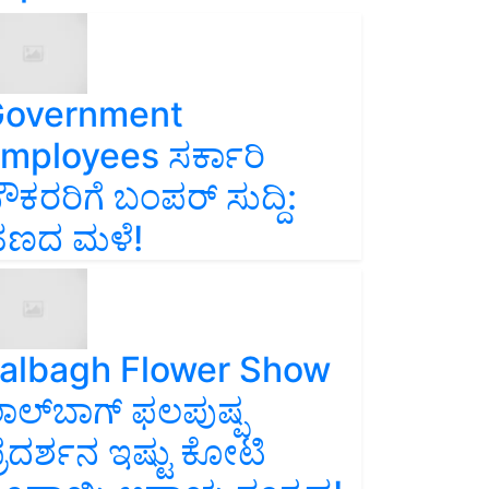
overnment
mployees ಸರ್ಕಾರಿ
ೌಕರರಿಗೆ ಬಂಪರ್‌ ಸುದ್ದಿ:
ಣದ ಮಳೆ!
albagh Flower Show
ಾಲ್‌ಬಾಗ್ ಫಲಪುಷ್ಪ
್ರದರ್ಶನ ಇಷ್ಟು ಕೋಟಿ