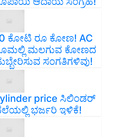
ೂಪಾಯಿ ಆದಾಯ ಸಂಗ್ರಹ!
0 ಕೋಟಿ ರೂ ಕೋಣ! AC
ೂಮಲ್ಲಿ ಮಲಗುವ ಕೋಣದ
ುಬ್ಬೇರಿಸುವ ಸಂಗತಿಗಳಿವು!
ylinder price ಸಿಲಿಂಡರ್‌
ೆಲೆಯಲ್ಲಿ ಭರ್ಜರಿ ಇಳಿಕೆ!