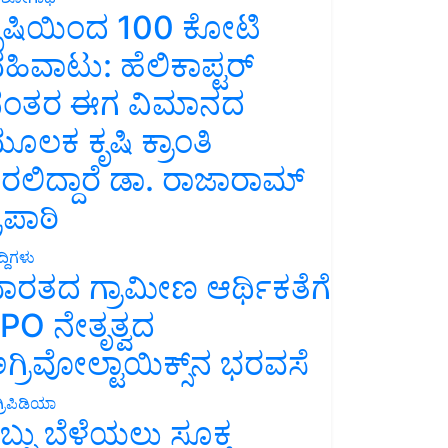
ೃಷಿಯಿಂದ 100 ಕೋಟಿ
ಹಿವಾಟು: ಹೆಲಿಕಾಪ್ಟರ್
ಂತರ ಈಗ ವಿಮಾನದ
ೂಲಕ ಕೃಷಿ ಕ್ರಾಂತಿ
ರಲಿದ್ದಾರೆ ಡಾ. ರಾಜಾರಾಮ್
್ರಿಪಾಠಿ
್ದಿಗಳು
ಾರತದ ಗ್ರಾಮೀಣ ಆರ್ಥಿಕತೆಗೆ
PO ನೇತೃತ್ವದ
ಗ್ರಿವೋಲ್ಟಾಯಿಕ್ಸ್‌ನ ಭರವಸೆ
್ರಿಪಿಡಿಯಾ
ಬ್ಬು ಬೆಳೆಯಲು ಸೂಕ್ತ