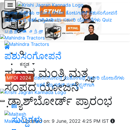
Home
ಸುದ್ದಿಗಳು
ಆರೋಗ್ಯ ಜೀವನ
ತೋಟಗಾರಿಕೆ
ಪಶುಸಂಗೋಪನೆ
ಯಶೋಗಾಥೆ
ಇತರೆ
ಅಗ್ರಿಪೀಡಿಯಾ
ಸರ್ಕಾರಿ ಯೋಜನೆಗಳು
Quiz
பத்திரிகை சந்தா
ಪಶುಸಂಗೋಪನೆ
ಕನ್ನಡ
ಪ್ರಧಾನ ಮಂತ್ರಿ ಮತ್ಸ್ಯ
MFOI 2024
ಪಶುಸಂಗೋಪನೆ
ಯಶೋಗಾಥೆ
ಸರ್ಕಾರಿ ಯೋಜನೆಗಳು
ಸಂಪದ ಯೋಜನೆ
ಇತರೆ
ಮ್ಯಾಗಜಿನ್‌ ಸಬ್‌ಸ್ಕ್ರಿಪ್ಷನ್‌ಗಾಗಿ
ಡ್ಯಾಶ್‌ಬೋರ್ಡ್ ಪ್ರಾರಂಭ
ಸುದ್ದಿಗಳು
Maltesh
Updated on: 9 June, 2022 4:25 PM IST