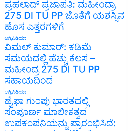
ಪ್ರಹಲಾದ್ ಪ್ರಜಾಪತಿ: ಮಹೀಂದ್ರಾ
275 DI TU PP ಜೊತೆಗೆ ಯಶಸ್ಸಿನ
ಹೊಸ ಎತ್ತರಗಳಿಗೆ
ಅಗ್ರಿಪಿಡಿಯಾ
ವಿಮಲ್ ಕುಮಾರ್: ಕಡಿಮೆ
ಸಮಯದಲ್ಲಿ ಹೆಚ್ಚು ಕೆಲಸ –
ಮಹೀಂದ್ರ 275 DI TU PP
ಸಹಾಯದಿಂದ
ಅಗ್ರಿಪಿಡಿಯಾ
ಹೈಫಾ ಗುಂಪು ಭಾರತದಲ್ಲಿ
ಸಂಪೂರ್ಣ ಮಾಲೀಕತ್ವದ
ಉಪಕಂಪನಿಯನ್ನು ಪ್ರಾರಂಭಿಸಿದೆ: