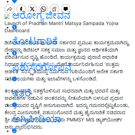
ಆರೋಗ್ಯ ಜೀವನ
Launch of Pradhan Mantri Matsya Sampada Yojna
Dashboard
ತೋಟಗಾರಿಕೆ
ಡಿಜಿಟಲ್ ಇಂಡಿಯಾವು ಭಾರತ ಸರ್ಕಾರದ ಪ್ರಮುಖ ಕಾರ್ಯಕ್ರಮವಾಗಿದ್ದು,
ದೇಶವನ್ನು ಡಿಜಿಟಲ್ ಸಶಕ್ತ ಸಮಾಜ ಮತ್ತು ಜ್ಞಾನದ ಆರ್ಥಿಕತೆಯಾಗಿ
ಪರಿವರ್ತಿಸುವ ದೃಷ್ಟಿ ಹೊಂದಿದೆ. ಕಾರ್ಯಕ್ರಮವು ಪುರಾವೆ ಆಧಾರಿತ
ಪಶುಸಂಗೋಪನೆ
ನಿರ್ಧಾರ
ತೆಗೆದುಕೊಳ್ಳುವಿಕೆಯ
ಮೇಲೆ ಕಾರ್ಯನಿರ್ವಹಿಸುವ 'ಉತ್ತಮ
ಆಡಳಿತ' ಸಂಸ್ಕೃತಿಯನ್ನು ನಿರ್ಮಿಸುವ ಗುರಿಯೊಂದಿಗೆ ಅನೇಕ ಸರ್ಕಾರಿ
ಸಚಿವಾಲಯಗಳು ಮತ್ತು ಇಲಾಖೆಗಳನ್ನು ಒಳಗೊಂಡಿದೆ.
ಇತರೆ
ತಂತ್ರಜ್ಞಾನವನ್ನು ಸಶಕ್ತಗೊಳಿಸುವ ಸಾಧನವಾಗಿ ಮತ್ತು ಭರವಸೆ ಮತ್ತು
ಅವಕಾಶಗಳ ನಡುವಿನ ಅಂತರವನ್ನು ಸೇತುವೆಯಾಗಿ ಬಳಸುವ ಪ್ರಧಾನ
ಮಂತ್ರಿಯವರ ದೃಷ್ಟಿಗೆ ಅನುಗುಣವಾಗಿದೆ. ಇದನ್ನು ಗಮನದಲ್ಲಿಟ್ಟುಕೊಂಡು,
ಕೇಂದ್ರ ಮೀನುಗಾರಿಕೆ, ಪಶುಸಂಗೋಪನೆ ಮತ್ತು ಹೈನುಗಾರಿಕೆ ಸಚಿವರಾದ
ಅಗ್ರಿಪೀಡಿಯಾ
ಶ್ರೀ ಪರ್ಶೋತ್ತಮ್ ರೂಪಲಾ ಅವರು PMMSY MIS ಡ್ಯಾಶ್‌ಬೋರ್ಡ್
ಅನ್ನು ಪ್ರಾರಂಭಿಸಿದರು.