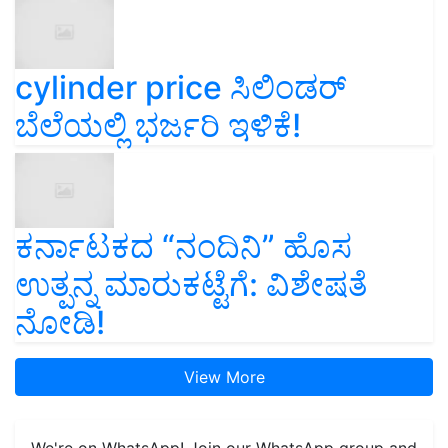
cylinder price ಸಿಲಿಂಡರ್‌
ಬೆಲೆಯಲ್ಲಿ ಭರ್ಜರಿ ಇಳಿಕೆ!
ಕರ್ನಾಟಕದ “ನಂದಿನಿ” ಹೊಸ
ಉತ್ಪನ್ನ ಮಾರುಕಟ್ಟೆಗೆ: ವಿಶೇಷತೆ
ನೋಡಿ!
View More
We're on WhatsApp! Join our WhatsApp group and