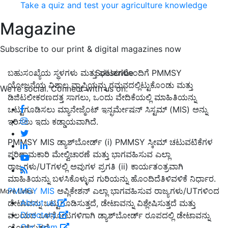
Take a quiz and test your agriculture knowledge
Magazine
Subscribe to our print & digital magazines now
Subscribe
ಬಹುಸಂಖ್ಯೆಯ ಸ್ಥಳಗಳು ಮತ್ತು ಘಟಕಗಳೊಂದಿಗೆ PMMSY
ಯೋಜನೆಯ ವಿಶಾಲ ವ್ಯಾಪ್ತಿಯನ್ನು ಗಮನದಲ್ಲಿಟ್ಟುಕೊಂಡು ಮತ್ತು
We're social. Connect with us on:
ಡಿಜಿಟಲೀಕರಣದತ್ತ ಸಾಗಲು, ಒಂದು ವೇದಿಕೆಯಲ್ಲಿ ಮಾಹಿತಿಯನ್ನು
ಒಟ್ಟುಗೂಡಿಸಲು ಮ್ಯಾನೇಜ್ಮೆಂಟ್ ಇನ್ಫರ್ಮೇಷನ್ ಸಿಸ್ಟಮ್ (MIS) ಅನ್ನು
ಇರಿಸಲು ಇದು ಕಡ್ಡಾಯವಾಗಿದೆ.
PMMSY MIS ಡ್ಯಾಶ್‌ಬೋರ್ಡ್ (i) PMMSY ಸ್ಕೀಮ್ ಚಟುವಟಿಕೆಗಳ
ಪರಿಣಾಮಕಾರಿ ಮೇಲ್ವಿಚಾರಣೆ ಮತ್ತು ಭಾಗವಹಿಸುವ ಎಲ್ಲಾ
ರಾಜ್ಯಗಳು/UTಗಳಲ್ಲಿ ಅವುಗಳ ಪ್ರಗತಿ (ii) ಕಾರ್ಯತಂತ್ರವಾಗಿ
ಮಾಹಿತಿಯನ್ನು ಬಳಸಿಕೊಳ್ಳುವ ಗುರಿಯನ್ನು ಹೊಂದಿದೆತಿಳಿವಳಿಕೆ ನಿರ್ಧಾರ.
PMMSY MIS
ಅಪ್ಲಿಕೇಶನ್ ಎಲ್ಲಾ ಭಾಗವಹಿಸುವ ರಾಜ್ಯಗಳು/UTಗಳಿಂದ
More Links
About us
ಡೇಟಾವನ್ನು ಒಟ್ಟುಗೂಡಿಸುತ್ತದೆ, ಡೇಟಾವನ್ನು ವಿಶ್ಲೇಷಿಸುತ್ತದೆ ಮತ್ತು
Directory
ವಲಯದ ಒಳನೋಟಗಳಿಗಾಗಿ ಡ್ಯಾಶ್‌ಬೋರ್ಡ್ ರೂಪದಲ್ಲಿ ಡೇಟಾವನ್ನು
Our Team
ಯೋಜಿಸುತ್ತದೆ.