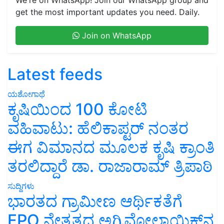
get the most important updates you need. Daily.
Join on WhatsApp
Latest feeds
ಯಶೋಗಾಥೆ
ಕೃಷಿಯಿಂದ 100 ಕೋಟಿ
ವಹಿವಾಟು: ಹೆಲಿಕಾಪ್ಟರ್ ನಂತರ
ಈಗ ವಿಮಾನದ ಮೂಲಕ ಕೃಷಿ ಕ್ರಾಂತಿ
ತರಲಿದ್ದಾರೆ ಡಾ. ರಾಜಾರಾಮ್ ತ್ರಿಪಾಠಿ
ಸುದ್ದಿಗಳು
ಭಾರತದ ಗ್ರಾಮೀಣ ಆರ್ಥಿಕತೆಗೆ
FPO ನೇತೃತ್ವದ ಅಗ್ರಿವೋಲ್ಟಾಯಿಕ್ಸ್‌ನ