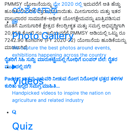
PMMSY ಯೋಜನೆಯನ್ನು
ಮೇ 2020 ರಲ್ಲಿ
ಇದುವರೆಗೆ ಅತಿ ಹೆಚ್ಚು
ಯಶೋಗಾಥೆ
ಹೂಡಿಕೆಯೊಂದಿಗೆ ಪ್ರಾರಂಭಿಸಲಾಯಿತು. ಮೀನುಗಾರರು ಮತ್ತು ಇತರ
ಪಾಲುದಾರರ ಸಾಮಾಜಿಕ-ಆರ್ಥಿಕ ಯೋಗಕ್ಷೇಮವನ್ನು ಖಾತ್ರಿಪಡಿಸುವ
ಜೊತೆಗೆ ಮೀನುಗಾರಿಕೆ ಕ್ಷೇತ್ರದ ಕೇಂದ್ರೀಕೃತ ಮತ್ತು ಸಮಗ್ರ ಅಭಿವೃದ್ಧಿಗಾಗಿ
Photo Gallery
20,050 ಕೋಟಿ ರೂ . ಇಲ್ಲಿಯವರೆಗೆ PMMSY ಅಡಿಯಲ್ಲಿ ಒಟ್ಟು ರೂ
7242.90 ಕೋಟಿಗಳ (FY 2020-22) ಯೋಜನೆಯ ಹೂಡಿಕೆಯನ್ನು
ಮಾಡಲಾಗಿದೆ.
We capture the best photos around events,
exhibitions happening across the country
ರೈತರಿಗೆ ಸಿಹಿ ಸುದ್ದಿ: ಮಾರುಕಟ್ಟೆಯಲ್ಲಿ ಗೋಧಿಗೆ ಬಂಪರ್ ಬೆಲೆ: ರೈತರ
ಮುಖದಲ್ಲಿ ನಗೆ!
Videos
Paddy: ಉತ್ತಮ ಇಳುವರಿ ನೀಡುವ ರೋಗ ನಿರೋಧಕ ಭತ್ತದ ತಳಿಗಳ
ಕುರಿತು ಇಲ್ಲಿದೆ ಸಮಗ್ರ ಮಾಹಿತಿ…
Handpicked videos to inspire the nation on
agriculture and related industry
Quiz