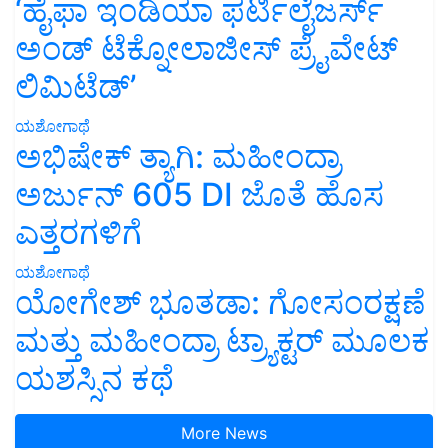
‘ಹೈಫಾ ಇಂಡಿಯಾ ಫರ್ಟಿಲೈಜರ್ಸ್
ಅಂಡ್ ಟೆಕ್ನೋಲಾಜೀಸ್ ಪ್ರೈವೇಟ್
ಲಿಮಿಟೆಡ್’
ಯಶೋಗಾಥೆ
ಅಭಿಷೇಕ್ ತ್ಯಾಗಿ: ಮಹೀಂದ್ರಾ
ಅರ್ಜುನ್ 605 DI ಜೊತೆ ಹೊಸ
ಎತ್ತರಗಳಿಗೆ
ಯಶೋಗಾಥೆ
ಯೋಗೇಶ್ ಭೂತಡಾ: ಗೋಸಂರಕ್ಷಣೆ
ಮತ್ತು ಮಹೀಂದ್ರಾ ಟ್ರ್ಯಾಕ್ಟರ್ ಮೂಲಕ
ಯಶಸ್ಸಿನ ಕಥೆ
More News