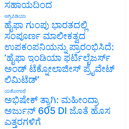
ಸಹಾಯದಿಂದ
ಅಗ್ರಿಪಿಡಿಯಾ
ಹೈಫಾ ಗುಂಪು ಭಾರತದಲ್ಲಿ
ಸಂಪೂರ್ಣ ಮಾಲೀಕತ್ವದ
ಉಪಕಂಪನಿಯನ್ನು ಪ್ರಾರಂಭಿಸಿದೆ:
‘ಹೈಫಾ ಇಂಡಿಯಾ ಫರ್ಟಿಲೈಜರ್ಸ್
ಅಂಡ್ ಟೆಕ್ನೋಲಾಜೀಸ್ ಪ್ರೈವೇಟ್
ಲಿಮಿಟೆಡ್’
ಯಶೋಗಾಥೆ
ಅಭಿಷೇಕ್ ತ್ಯಾಗಿ: ಮಹೀಂದ್ರಾ
ಅರ್ಜುನ್ 605 DI ಜೊತೆ ಹೊಸ
ಎತ್ತರಗಳಿಗೆ