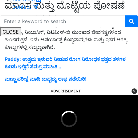
ಮಾಂಸ ಮತ್ತು ಮೊಟ್ಟೆಯ ಪೋಷಣೆ
Contact
ಟರ್ಕಿ ಮಾಂಸದ ಕಡಿಮೆ ಗ್ಲೈಸೆಮಿಕ್ ಸೂಚ್ಯಂಕದಿಂದಾಗಿ, ಇದು
ಮಧುಮೇಹಿಗಳಿಗೆ ಉಪಯುಕ್ತವಾಗಿದೆ. ಇದರ ಮಾಂಸವು ಅಮೈನೋ
CLOSE
ಆಮ್ಲಗಳು, ನಿಯಾಸಿನ್, ವಿಟಮಿನ್-ಬಿ ಮುಂತಾದ ಜೀವಸತ್ವಗಳಿಂದ
ತುಂಬಿರುತ್ತದೆ. ಇದು ಅಪರ್ಯಾಪ್ತ ಕೊಬ್ಬಿನಾಮ್ಲಗಳು ಮತ್ತು ಇತರ ಅಗತ್ಯ
ಕೊಬ್ಬುಗಳಲ್ಲಿ ಸಮೃದ್ಧವಾಗಿದೆ.
Paddy: ಉತ್ತಮ ಇಳುವರಿ ನೀಡುವ ರೋಗ ನಿರೋಧಕ ಭತ್ತದ ತಳಿಗಳ
ಕುರಿತು ಇಲ್ಲಿದೆ ಸಮಗ್ರ ಮಾಹಿತಿ…
ಮಣ್ಣು ಪರೀಕ್ಷೆ ಮಾಡಿ ದುಪ್ಪಟ್ಟು ಲಾಭ ಪಡೆಯಿರಿ!
ADVERTISEMENT