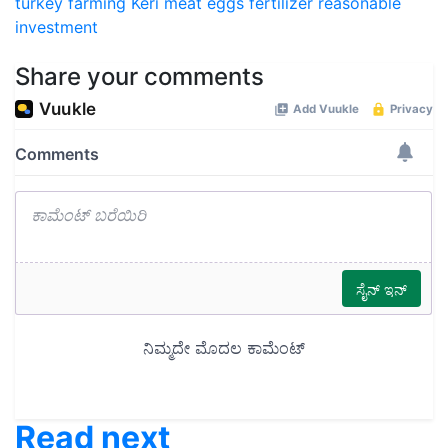
turkey farming
Keri meat
eggs
fertilizer
reasonable
investment
Share your comments
Read next