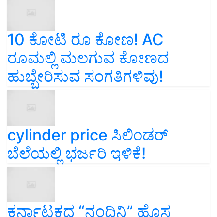
10 ಕೋಟಿ ರೂ ಕೋಣ! AC
ರೂಮಲ್ಲಿ ಮಲಗುವ ಕೋಣದ
ಹುಬ್ಬೇರಿಸುವ ಸಂಗತಿಗಳಿವು!
cylinder price ಸಿಲಿಂಡರ್‌
ಬೆಲೆಯಲ್ಲಿ ಭರ್ಜರಿ ಇಳಿಕೆ!
ಕರ್ನಾಟಕದ “ನಂದಿನಿ” ಹೊಸ