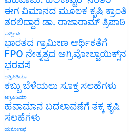
ಈಗ ವಿಮಾನದ ಮೂಲಕ ಕೃಷಿ ಕ್ರಾಂತಿ
ತರಲಿದ್ದಾರೆ ಡಾ. ರಾಜಾರಾಮ್ ತ್ರಿಪಾಠಿ
ಸುದ್ದಿಗಳು
ಭಾರತದ ಗ್ರಾಮೀಣ ಆರ್ಥಿಕತೆಗೆ
FPO ನೇತೃತ್ವದ ಅಗ್ರಿವೋಲ್ಟಾಯಿಕ್ಸ್‌ನ
ಭರವಸೆ
ಅಗ್ರಿಪಿಡಿಯಾ
ಕಬ್ಬು ಬೆಳೆಯಲು ಸೂಕ್ತ ಸಲಹೆಗಳು
ಅಗ್ರಿಪಿಡಿಯಾ
ಹವಾಮಾನ ಬದಲಾವಣೆಗೆ ತಕ್ಕ ಕೃಷಿ
ಸಲಹೆಗಳು
ಯಶೋಗಾಥೆ