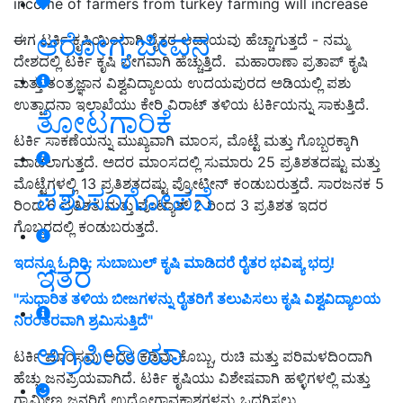
income of farmers from turkey farming will increase
ಆರೋಗ್ಯ ಜೀವನ
ಈಗ ಟರ್ಕಿ ಕೃಷಿಯಿಂದಾಗಿ ರೈತರ ಆದಾಯವು ಹೆಚ್ಚಾಗುತ್ತದೆ - ನಮ್ಮ
ದೇಶದಲ್ಲಿ ಟರ್ಕಿ ಕೃಷಿ ವೇಗವಾಗಿ ಹೆಚ್ಚುತ್ತಿದೆ. ಮಹಾರಾಣಾ ಪ್ರತಾಪ್ ಕೃಷಿ
ಮತ್ತು ತಂತ್ರಜ್ಞಾನ ವಿಶ್ವವಿದ್ಯಾಲಯ ಉದಯಪುರದ ಅಡಿಯಲ್ಲಿ ಪಶು
ಉತ್ಪಾದನಾ ಇಲಾಖೆಯು ಕೇರಿ ವಿರಾಟ್ ತಳಿಯ ಟರ್ಕಿಯನ್ನು ಸಾಕುತ್ತಿದೆ.
ತೋಟಗಾರಿಕೆ
ಟರ್ಕಿ ಸಾಕಣೆಯನ್ನು ಮುಖ್ಯವಾಗಿ ಮಾಂಸ, ಮೊಟ್ಟೆ ಮತ್ತು ಗೊಬ್ಬರಕ್ಕಾಗಿ
ಮಾಡಲಾಗುತ್ತದೆ. ಅದರ ಮಾಂಸದಲ್ಲಿ ಸುಮಾರು 25 ಪ್ರತಿಶತದಷ್ಟು ಮತ್ತು
ಮೊಟ್ಟೆಗಳಲ್ಲಿ 13 ಪ್ರತಿಶತದಷ್ಟು ಪ್ರೋಟೀನ್ ಕಂಡುಬರುತ್ತದೆ. ಸಾರಜನಕ 5
ಪಶುಸಂಗೋಪನೆ
ರಿಂದ 6 ಪ್ರತಿಶತ ಮತ್ತು ಪೊಟ್ಯಾಶ್ 2 ರಿಂದ 3 ಪ್ರತಿಶತ ಇದರ
ಗೊಬ್ಬರದಲ್ಲಿ ಕಂಡುಬರುತ್ತದೆ.
ಇದನ್ನೂ ಓದಿರಿ: ಸುಬಾಬುಲ್ ಕೃಷಿ ಮಾಡಿದರೆ ರೈತರ ಭವಿಷ್ಯ ಭದ್ರ!
ಇತರೆ
"ಸುಧಾರಿತ ತಳಿಯ ಬೀಜಗಳನ್ನು ರೈತರಿಗೆ ತಲುಪಿಸಲು ಕೃಷಿ ವಿಶ್ವವಿದ್ಯಾಲಯ
ನಿರಂತರವಾಗಿ ಶ್ರಮಿಸುತ್ತಿದೆ"
ಅಗ್ರಿಪೀಡಿಯಾ
ಟರ್ಕಿ ಮಾಂಸವು ಅದರ ಕಡಿಮೆ ಕೊಬ್ಬು, ರುಚಿ ಮತ್ತು ಪರಿಮಳದಿಂದಾಗಿ
ಹೆಚ್ಚು ಜನಪ್ರಿಯವಾಗಿದೆ. ಟರ್ಕಿ ಕೃಷಿಯು ವಿಶೇಷವಾಗಿ ಹಳ್ಳಿಗಳಲ್ಲಿ ಮತ್ತು
ಗ್ರಾಮೀಣ ಜನರಿಗೆ ಉದ್ಯೋಗಾವಕಾಶಗಳನ್ನು ಒದಗಿಸಲು