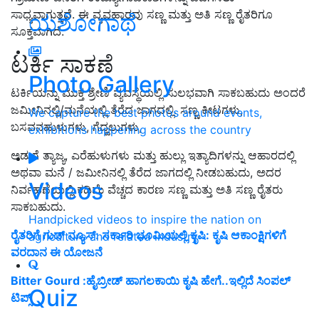
ಸಾಧ್ಯವಾಗುತ್ತದೆ. ಈ ವ್ಯವಹಾರವು ಸಣ್ಣ ಮತ್ತು ಅತಿ ಸಣ್ಣ ರೈತರಿಗೂ
ಯಶೋಗಾಥೆ
ಸೂಕ್ತವಾಗಿದೆ.
ಟರ್ಕಿ ಸಾಕಣೆ
Photo Gallery
ಟರ್ಕಿಯನ್ನು ಮುಕ್ತ ಶ್ರೇಣಿ ವ್ಯವಸ್ಥೆಯಲ್ಲಿ ಸುಲಭವಾಗಿ ಸಾಕಬಹುದು ಅಂದರೆ
ಜಮೀನಿನಲ್ಲಿ/ಮನೆಯಲ್ಲಿ ತೆರೆದ ಜಾಗದಲ್ಲಿ. ಸಣ್ಣ ಕೀಟಗಳು,
We capture the best photos around events,
ಬಸವನಹುಳುಗಳು, ಗೆದ್ದಲುಗಳು,
exhibitions happening across the country
ಅಡುಗೆ ತ್ಯಾಜ್ಯ, ಎರೆಹುಳುಗಳು ಮತ್ತು ಹುಲ್ಲು ಇತ್ಯಾದಿಗಳನ್ನು ಆಹಾರದಲ್ಲಿ
ಅಥವಾ ಮನೆ / ಜಮೀನಿನಲ್ಲಿ ತೆರೆದ ಜಾಗದಲ್ಲಿ ನೀಡಬಹುದು, ಅದರ
Videos
ನಿರ್ವಹಣೆಯಲ್ಲಿ ಕಡಿಮೆ ವೆಚ್ಚದ ಕಾರಣ ಸಣ್ಣ ಮತ್ತು ಅತಿ ಸಣ್ಣ ರೈತರು
ಸಾಕಬಹುದು.
Handpicked videos to inspire the nation on
ರೈತರಿಗೆ ಗುಡ್ ನ್ಯೂಸ್: ಸರ್ಕಾರಿ ಭೂಮಿಯಲ್ಲಿ ಕೃಷಿ: ಕೃಷಿ ಆಕಾಂಕ್ಷಿಗಳಿಗೆ
agriculture and related industry
ವರದಾನ ಈ ಯೋಜನೆ
Bitter Gourd :ಹೈಬ್ರೀಡ್‌ ಹಾಗಲಕಾಯಿ ಕೃಷಿ ಹೇಗೆ..ಇಲ್ಲಿದೆ ಸಿಂಪಲ್‌
Quiz
ಟಿಪ್ಸ್‌