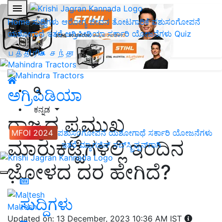
Home
ಸುದ್ದಿಗಳು
ಆರೋಗ್ಯ ಜೀವನ
ತೋಟಗಾರಿಕೆ
ಪಶುಸಂಗೋಪನೆ
ಯಶೋಗಾಥೆ
ಇತರೆ
ಅಗ್ರಿಪೀಡಿಯಾ
ಸರ್ಕಾರಿ ಯೋಜನೆಗಳು
Quiz
பத்திரிகை சந்தா
ಅಗ್ರಿಪಿಡಿಯಾ
ಕನ್ನಡ
ರಾಜ್ಯದ ಪ್ರಮುಖ
MFOI 2024
ಪಶುಸಂಗೋಪನೆ
ಯಶೋಗಾಥೆ
ಸರ್ಕಾರಿ ಯೋಜನೆಗಳು
ಮಾರುಕಟ್ಟೆಗಳಲ್ಲಿ ಇಂದಿನ
ಇತರೆ
ಮ್ಯಾಗಜಿನ್‌ ಸಬ್‌ಸ್ಕ್ರಿಪ್ಷನ್‌ಗಾಗಿ
ಜೋಳದ ದರ ಹೇಗಿದೆ?
ಸುದ್ದಿಗಳು
Maltesh
Updated on: 13 December, 2023 10:36 AM IST