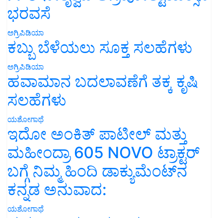
ಭರವಸೆ
ಅಗ್ರಿಪಿಡಿಯಾ
ಕಬ್ಬು ಬೆಳೆಯಲು ಸೂಕ್ತ ಸಲಹೆಗಳು
ಅಗ್ರಿಪಿಡಿಯಾ
ಹವಾಮಾನ ಬದಲಾವಣೆಗೆ ತಕ್ಕ ಕೃಷಿ
ಸಲಹೆಗಳು
ಯಶೋಗಾಥೆ
ಇದೋ ಅಂಕಿತ್ ಪಾಟೀಲ್ ಮತ್ತು
ಮಹೀಂದ್ರಾ 605 NOVO ಟ್ರಾಕ್ಟರ್
ಬಗ್ಗೆ ನಿಮ್ಮ ಹಿಂದಿ ಡಾಕ್ಯುಮೆಂಟ್‌ನ
ಕನ್ನಡ ಅನುವಾದ:
ಯಶೋಗಾಥೆ