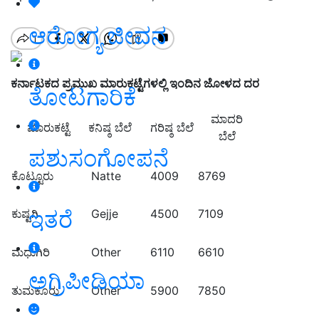
ಆರೋಗ್ಯ ಜೀವನ
ಕರ್ನಾಟಕದ ಪ್ರಮುಖ ಮಾರುಕಟ್ಟೆಗಳಲ್ಲಿ ಇಂದಿನ ಜೋಳದ ದರ
ತೋಟಗಾರಿಕೆ
ಮಾದರಿ
ಮಾರುಕಟ್ಟೆ
ಕನಿಷ್ಠ ಬೆಲೆ
ಗರಿಷ್ಠ ಬೆಲೆ
ಬೆಲೆ
ಪಶುಸಂಗೋಪನೆ
ಕೊಟ್ಟೂರು
Natte
4009
8769
ಇತರೆ
ಕುಷ್ಟಗಿ
Gejje
4500
7109
ಮಧುಗಿರಿ
Other
6110
6610
ಅಗ್ರಿಪೀಡಿಯಾ
ತುಮಕೂರು
Other
5900
7850