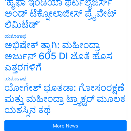
‘ಹೈಫಾ ಇಂಡಿಯಾ ಫರ್ಟಿಲೈಜರ್ಸ್
ಅಂಡ್ ಟೆಕ್ನೋಲಾಜೀಸ್ ಪ್ರೈವೇಟ್
ಲಿಮಿಟೆಡ್’
ಯಶೋಗಾಥೆ
ಅಭಿಷೇಕ್ ತ್ಯಾಗಿ: ಮಹೀಂದ್ರಾ
ಅರ್ಜುನ್ 605 DI ಜೊತೆ ಹೊಸ
ಎತ್ತರಗಳಿಗೆ
ಯಶೋಗಾಥೆ
ಯೋಗೇಶ್ ಭೂತಡಾ: ಗೋಸಂರಕ್ಷಣೆ
ಮತ್ತು ಮಹೀಂದ್ರಾ ಟ್ರ್ಯಾಕ್ಟರ್ ಮೂಲಕ
ಯಶಸ್ಸಿನ ಕಥೆ
More News