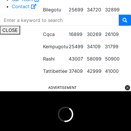
Contact
Bilegotu
25699
34720
32899
Chali
36599
39700
38899
CLOSE
Cqca
16899
30269
26109
Kempugotu
25499
34109
31799
Rashi
43007
58099
50900
Tattibettee
37409
42999
41000
ADVERTISEMENT