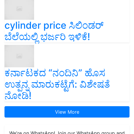
cylinder price ಸಿಲಿಂಡರ್‌
ಬೆಲೆಯಲ್ಲಿ ಭರ್ಜರಿ ಇಳಿಕೆ!
ಕರ್ನಾಟಕದ “ನಂದಿನಿ” ಹೊಸ
ಉತ್ಪನ್ನ ಮಾರುಕಟ್ಟೆಗೆ: ವಿಶೇಷತೆ
ನೋಡಿ!
View More
We're on WhatsApp! Join our WhatsApp group and