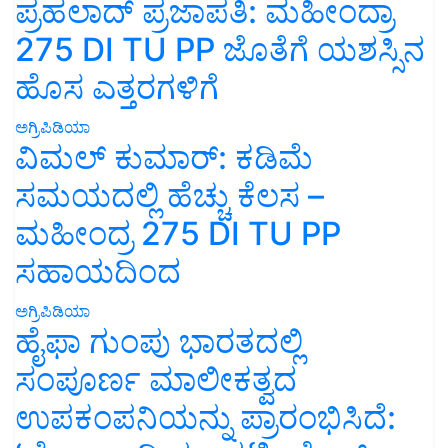
ಪ್ರಹಲಾದ್ ಪ್ರಜಾಪತಿ: ಮಹೀಂದ್ರಾ
275 DI TU PP ಜೊತೆಗೆ ಯಶಸ್ಸಿನ
ಹೊಸ ಎತ್ತರಗಳಿಗೆ
ಅಗ್ರಿಪಿಡಿಯಾ
ವಿಮಲ್ ಕುಮಾರ್: ಕಡಿಮೆ
ಸಮಯದಲ್ಲಿ ಹೆಚ್ಚು ಕೆಲಸ –
ಮಹೀಂದ್ರ 275 DI TU PP
ಸಹಾಯದಿಂದ
ಅಗ್ರಿಪಿಡಿಯಾ
ಹೈಫಾ ಗುಂಪು ಭಾರತದಲ್ಲಿ
ಸಂಪೂರ್ಣ ಮಾಲೀಕತ್ವದ
ಉಪಕಂಪನಿಯನ್ನು ಪ್ರಾರಂಭಿಸಿದೆ: