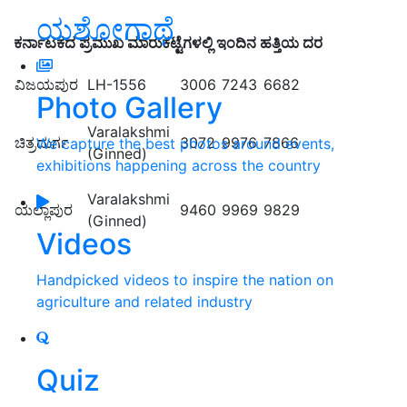
ಯಶೋಗಾಥೆ
ಕರ್ನಾಟಕದ ಪ್ರಮುಖ ಮಾರುಕಟ್ಟೆಗಳಲ್ಲಿ ಇಂದಿನ ಹತ್ತಿಯ ದರ
ವಿಜಯಪುರ
LH-1556
3006
7243
6682
Photo Gallery
Varalakshmi
ಚಿತ್ರದುರ್ಗ
3072
9976
7866
We capture the best photos around events,
(Ginned)
exhibitions happening across the country
Varalakshmi
ಯಲ್ಲಾಪುರ
9460
9969
9829
(Ginned)
Videos
Handpicked videos to inspire the nation on
agriculture and related industry
Quiz