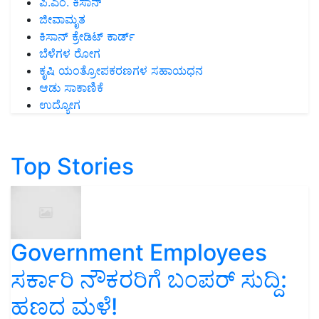
ಪಿ.ಎಂ. ಕಿಸಾನ್
ಜೀವಾಮೃತ
ಕಿಸಾನ್ ಕ್ರೇಡಿಟ್ ಕಾರ್ಡ್
ಬೆಳೆಗಳ ರೋಗ
ಕೃಷಿ ಯಂತ್ರೋಪಕರಣಗಳ ಸಹಾಯಧನ
ಆಡು ಸಾಕಾಣಿಕೆ
ಉದ್ಯೋಗ
Top Stories
Government Employees
ಸರ್ಕಾರಿ ನೌಕರರಿಗೆ ಬಂಪರ್‌ ಸುದ್ದಿ:
ಹಣದ ಮಳೆ!