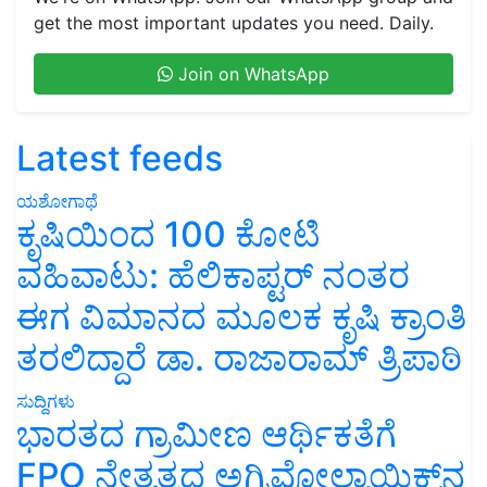
get the most important updates you need. Daily.
Join on WhatsApp
Latest feeds
ಯಶೋಗಾಥೆ
ಕೃಷಿಯಿಂದ 100 ಕೋಟಿ
ವಹಿವಾಟು: ಹೆಲಿಕಾಪ್ಟರ್ ನಂತರ
ಈಗ ವಿಮಾನದ ಮೂಲಕ ಕೃಷಿ ಕ್ರಾಂತಿ
ತರಲಿದ್ದಾರೆ ಡಾ. ರಾಜಾರಾಮ್ ತ್ರಿಪಾಠಿ
ಸುದ್ದಿಗಳು
ಭಾರತದ ಗ್ರಾಮೀಣ ಆರ್ಥಿಕತೆಗೆ
FPO ನೇತೃತ್ವದ ಅಗ್ರಿವೋಲ್ಟಾಯಿಕ್ಸ್‌ನ