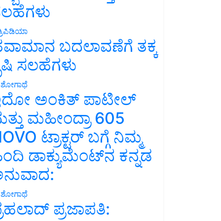
ಲಹೆಗಳು
್ರಿಪಿಡಿಯಾ
ವಾಮಾನ ಬದಲಾವಣೆಗೆ ತಕ್ಕ
ೃಷಿ ಸಲಹೆಗಳು
ಶೋಗಾಥೆ
ದೋ ಅಂಕಿತ್ ಪಾಟೀಲ್
ತ್ತು ಮಹೀಂದ್ರಾ 605
OVO ಟ್ರಾಕ್ಟರ್ ಬಗ್ಗೆ ನಿಮ್ಮ
ಿಂದಿ ಡಾಕ್ಯುಮೆಂಟ್‌ನ ಕನ್ನಡ
ನುವಾದ:
ಶೋಗಾಥೆ
್ರಹಲಾದ್ ಪ್ರಜಾಪತಿ: