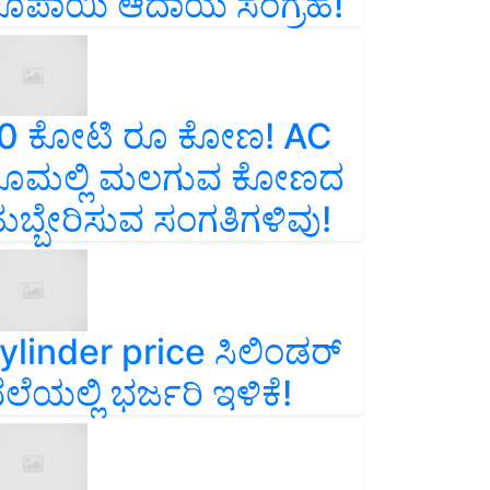
ೂಪಾಯಿ ಆದಾಯ ಸಂಗ್ರಹ!
0 ಕೋಟಿ ರೂ ಕೋಣ! AC
ೂಮಲ್ಲಿ ಮಲಗುವ ಕೋಣದ
ುಬ್ಬೇರಿಸುವ ಸಂಗತಿಗಳಿವು!
ylinder price ಸಿಲಿಂಡರ್‌
ೆಲೆಯಲ್ಲಿ ಭರ್ಜರಿ ಇಳಿಕೆ!