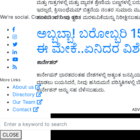
ಮತ್ತು ಗಾತ್ರಗಳಲ್ಲಿ ಮತ್ತು ವ್ಯಾಪಕ ಶ್ರೇಣಿಯ ಬಣ್ಣಗಳಲ್ಲಿ ಬರ
ಇದಲ್ಲದೆ, ಕ್ರಿಸಾಂಥೆಮಮ್ ಬಿತ್ತನೆಯ ನಂತರ ಸುಮಾರು ಮೂರು
We're social. Connect with us on:
ಹೂವಿನಿಂದ ನೀವು ತ್ವರಿತ ಮರಳುವಿಕೆಯನ್ನು ನಿರೀಕ್ಷಿಸಬ
ಅಬ್ಬಬ್ಬಾ! ಬರೋಬ್ಬರಿ 1
ಈ ಮೇಕೆ..ಏನಿದರ ವಿಶ
ಕಾರ್ನೇಶನ್
ಕಾರ್ನೇಷನ್ ಭಾರತದಂತಹ ದೇಶಗಳಲ್ಲಿ ಅತ್ಯಂತ ಜನಪ್ರಿಯ 
More Links
ಮಾಡಲು ಬಯಸಿದರೆ, ನೀವು ಹಸಿರುಮನೆ ಪರಿಸ್ಥಿತಿಗಳಲ್ಲಿ ಬೆಳ
About us
ಕಾರ್ನೇಶನ್ ಅನ್ನು ಸಹ ಬೆಳೆಸಬಹುದು.
Directory
Our Team
ADV
Contact
CLOSE