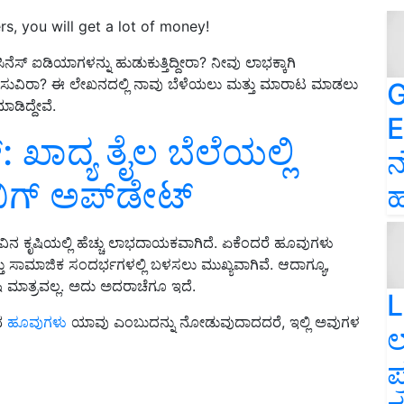
rs, you will get a lot of money!
ಿನೆಸ್ ಐಡಿಯಾಗಳನ್ನು ಹುಡುಕುತ್ತಿದ್ದೀರಾ? ನೀವು ಲಾಭಕ್ಕಾಗಿ
ುವಿರಾ? ಈ ಲೇಖನದಲ್ಲಿ ನಾವು ಬೆಳೆಯಲು ಮತ್ತು ಮಾರಾಟ ಮಾಡಲು
G
ಡಿದ್ದೇವೆ.
E
‌: ಖಾದ್ಯ ತೈಲ ಬೆಲೆಯಲ್ಲಿ
ನ
ಿಗ್‌ ಅಪ್‌ಡೇಟ್‌
ಹ
ವಿನ ಕೃಷಿಯಲ್ಲಿ ಹೆಚ್ಚು ಲಾಭದಾಯಕವಾಗಿದೆ. ಏಕೆಂದರೆ ಹೂವುಗಳು
ತು ಸಾಮಾಜಿಕ ಸಂದರ್ಭಗಳಲ್ಲಿ ಬಳಸಲು ಮುಖ್ಯವಾಗಿವೆ. ಆದಾಗ್ಯೂ,
ಷಿ ಮಾತ್ರವಲ್ಲ. ಅದು ಅದರಾಚೆಗೂ ಇದೆ.
L
ುವ
ಹೂವುಗಳು
ಯಾವು ಎಂಬುದನ್ನು ನೋಡುವುದಾದದರೆ, ಇಲ್ಲಿ ಅವುಗಳ
ಲ
ಪ