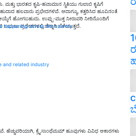
ರ
ಮತ್ತು ಭಾರತದ ಕೃಷಿ-ಹವಾಮಾನ ಸ್ಥಿತಿಯು ಗುಲಾಬಿ ಕೃಷಿಗೆ
ಯಬಹುದಾದ ಹಲವಾರು ಪ್ರಭೇದಗಳಿವೆ. ಆದಾಗ್ಯೂ, ಕತ್ತರಿಸಿದ ಹೂವಿನಂತೆ
ಯ್ಕೆಗೆ ಹೋಗಬಹುದು. ಉಪ್ಪು-ಮುಕ್ತ ನೀರಾವರಿ ನೀರಿನೊಂದಿಗೆ
 ಬಯಲು ಪ್ರದೇಶಗಳಲ್ಲಿ ಚೆನ್ನಾಗಿ ಬೆಳೆಯುತ್ತದೆ.
ns happening across the country
1
ರ
ಹ
e and related industry
c
ಬ
ವೆ. ಹೆಚ್ಚುವರಿಯಾಗಿ, ಕ್ರೈಸಾಂಥೆಮಮ್ ಹೂವುಗಳು ವಿವಿಧ ಆಕಾರಗಳು