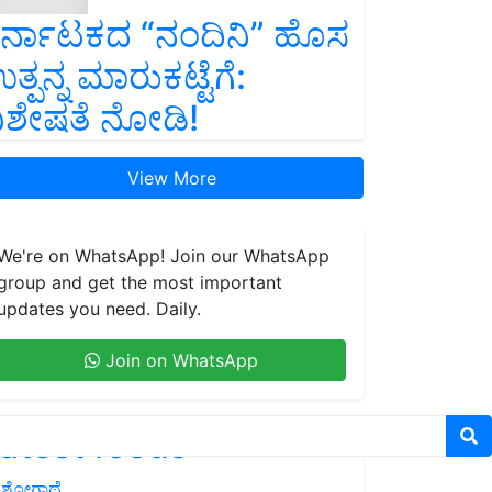
ರ್ನಾಟಕದ “ನಂದಿನಿ” ಹೊಸ
ತ್ಪನ್ನ ಮಾರುಕಟ್ಟೆಗೆ:
ಿಶೇಷತೆ ನೋಡಿ!
View More
We're on WhatsApp! Join our WhatsApp
group and get the most important
updates you need. Daily.
Join on WhatsApp
atest feeds
ಶೋಗಾಥೆ