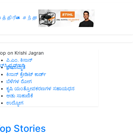
த்திரிகை சந்தா
op on Krishi Jagran
ಪಿ.ಎಂ. ಕಿಸಾನ್
ಸ್ಕ್ರಿಪ್ಷನ್‌ಗಾಗಿ
ಜೀವಾಮೃತ
ಕಿಸಾನ್ ಕ್ರೇಡಿಟ್ ಕಾರ್ಡ್
ಬೆಳೆಗಳ ರೋಗ
ಕೃಷಿ ಯಂತ್ರೋಪಕರಣಗಳ ಸಹಾಯಧನ
ಆಡು ಸಾಕಾಣಿಕೆ
ಉದ್ಯೋಗ
op Stories