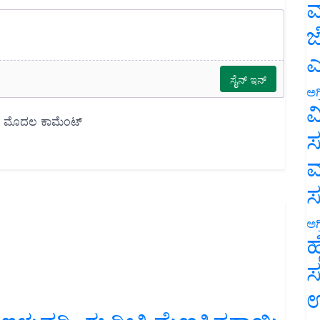
ಮ
ಜ
ಎ
ಅಗ
ವ
ಸ
ಮ
ಅಗ
ಹ
ಸ
ಉ
್‌ ಇಳುವರಿ..ಈ ರೀತಿ ಮೆಣಸಿನಕಾಯಿ