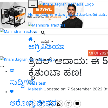
Home
ಸುದ್ದಿಗಳು
ಆರೋಗ್ಯ ಜೀವನ
ತೋಟಗಾರಿಕೆ
ಪಶುಸ
ಕನ್ನಡ
ಅಗ್ರಿಪಿಡಿಯಾ
MFOI 202
ತ್ರಿಬಲ್‌ ಆದಾಯ: ಈ 5 
ಕೈತುಂಬಾ ಹಣ!
ಸುದ್ದಿಗಳು
Maltesh
Updated on: 7 September, 2022 3:
ಆರೋಗ್ಯ ಜೀವನ