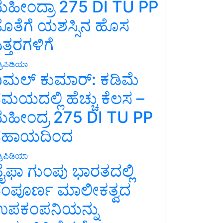
ಹೀಂದ್ರಾ 275 DI TU PP
ೊತೆಗೆ ಯಶಸ್ಸಿನ ಹೊಸ
ತ್ತರಗಳಿಗೆ
್ರಿಪಿಡಿಯಾ
ಿಮಲ್ ಕುಮಾರ್: ಕಡಿಮೆ
ಮಯದಲ್ಲಿ ಹೆಚ್ಚು ಕೆಲಸ –
ಹೀಂದ್ರ 275 DI TU PP
ಸಹಾಯದಿಂದ
್ರಿಪಿಡಿಯಾ
ೈಫಾ ಗುಂಪು ಭಾರತದಲ್ಲಿ
ಂಪೂರ್ಣ ಮಾಲೀಕತ್ವದ
ಪಕಂಪನಿಯನ್ನು