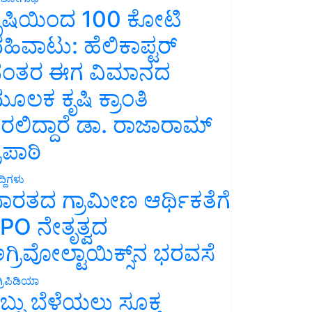
ೃಷಿಯಿಂದ 100 ಕೋಟಿ
ಹಿವಾಟು: ಹೆಲಿಕಾಪ್ಟರ್
ಂತರ ಈಗ ವಿಮಾನದ
ೂಲಕ ಕೃಷಿ ಕ್ರಾಂತಿ
ರಲಿದ್ದಾರೆ ಡಾ. ರಾಜಾರಾಮ್
್ರಿಪಾಠಿ
್ದಿಗಳು
ಾರತದ ಗ್ರಾಮೀಣ ಆರ್ಥಿಕತೆಗೆ
PO ನೇತೃತ್ವದ
ಗ್ರಿವೋಲ್ಟಾಯಿಕ್ಸ್‌ನ ಭರವಸೆ
್ರಿಪಿಡಿಯಾ
ಬ್ಬು ಬೆಳೆಯಲು ಸೂಕ್ತ