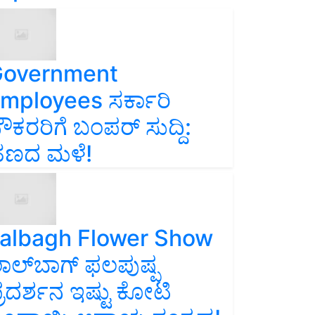
overnment
mployees ಸರ್ಕಾರಿ
ೌಕರರಿಗೆ ಬಂಪರ್‌ ಸುದ್ದಿ:
ಣದ ಮಳೆ!
albagh Flower Show
ಾಲ್‌ಬಾಗ್ ಫಲಪುಷ್ಪ
್ರದರ್ಶನ ಇಷ್ಟು ಕೋಟಿ