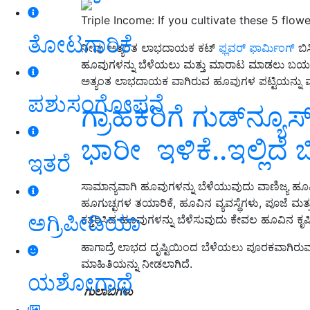
Triple Income: If you cultivate these 5 flowe
ತೋಟಗಾರಿಕೆ
ನೀವು ಅತ್ಯಂತ ಲಾಭದಾಯಕ ಕಟ್
ಫ್ಲವರ್ ಫಾರ್ಮಿಂಗ್
ಬಿಸ
ಹೂವುಗಳನ್ನು ಬೆಳೆಯಲು ಮತ್ತು ಮಾರಾಟ ಮಾಡಲು ಬಯಸ
ಅತ್ಯಂತ ಲಾಭದಾಯಕ ವಾಗಿರುವ ಹೂವುಗಳ ಪಟ್ಟಿಯನ್ನು ಮಾ
ಪಶುಸಂಗೋಪನೆ
ಗ್ರಾಹಕರಿಗೆ ಗುಡ್‌ನ್ಯೂಸ್
ಭಾರೀ ಇಳಿಕೆ..ಇಲ್ಲಿದೆ ಬ
ಇತರೆ
ಸಾಮಾನ್ಯವಾಗಿ ಹೂವುಗಳನ್ನು ಬೆಳೆಯುವುದು ವಾಣಿಜ್ಯ ಹೂ
ಹೂಗುಚ್ಛಗಳ ತಯಾರಿಕೆ, ಹೂವಿನ ವ್ಯವಸ್ಥೆಗಳು, ಪೂಜೆ ಮತ್
ಅಗ್ರಿಪೀಡಿಯಾ
ಕತ್ತರಿಸಿದ ಹೂವುಗಳನ್ನು ಬೆಳೆಸುವುದು ಕೇವಲ ಹೂವಿನ ಕೃ
ಹಾಗಾದ್ರೆ ಲಾಭದ ದೃಷ್ಟಿಯಿಂದ ಬೆಳೆಯಲು ಪೂರಕವಾಗಿರ
ಮಾಹಿತಿಯನ್ನು ನೀಡಲಾಗಿದೆ.
ಯಶೋಗಾಥೆ
ಗುಲಾಬಿಗಳು