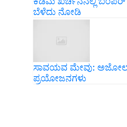
ಬೆಳೆದು ನೋಡಿ
ಸಾವಯವ ಮೇವು: ಅಜೋಲಾದ
ಪ್ರಯೋಜನಗಳು