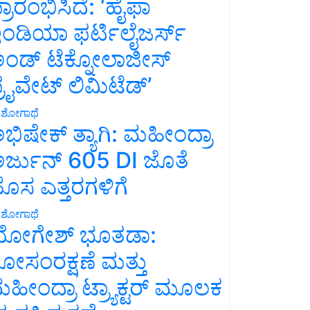
್ರಾರಂಭಿಸಿದೆ: ‘ಹೈಫಾ
ಂಡಿಯಾ ಫರ್ಟಿಲೈಜರ್ಸ್
ಂಡ್ ಟೆಕ್ನೋಲಾಜೀಸ್
್ರೈವೇಟ್ ಲಿಮಿಟೆಡ್’
ಶೋಗಾಥೆ
ಭಿಷೇಕ್ ತ್ಯಾಗಿ: ಮಹೀಂದ್ರಾ
ರ್ಜುನ್ 605 DI ಜೊತೆ
ೊಸ ಎತ್ತರಗಳಿಗೆ
ಶೋಗಾಥೆ
ೋಗೇಶ್ ಭೂತಡಾ:
ೋಸಂರಕ್ಷಣೆ ಮತ್ತು
ಹೀಂದ್ರಾ ಟ್ರ್ಯಾಕ್ಟರ್ ಮೂಲಕ