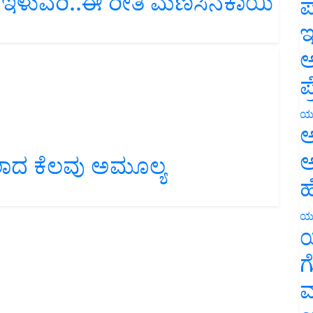
ಪ
ಇ
ಅ
ಪ
ಯ
ಅ
 ಕೆಲವು ಅಮೂಲ್ಯ
ಅ
ಹ
ಯ
ಯ
ಗ
ಮ