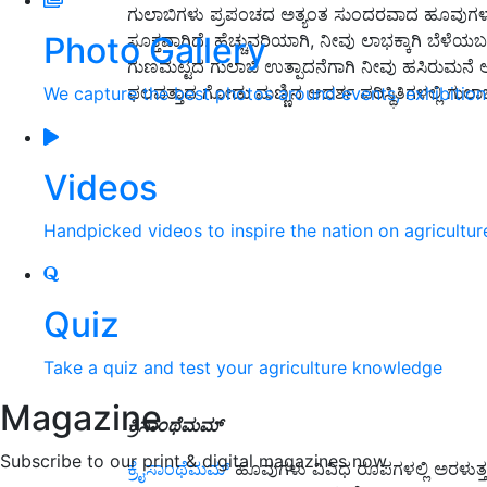
ಗುಲಾಬಿಗಳು ಪ್ರಪಂಚದ ಅತ್ಯಂತ ಸುಂದರವಾದ ಹೂವುಗಳು. 
Photo Gallery
ಸೂಕ್ತವಾಗಿದೆ. ಹೆಚ್ಚುವರಿಯಾಗಿ, ನೀವು ಲಾಭಕ್ಕಾಗಿ ಬೆಳೆ
ಗುಣಮಟ್ಟದ ಗುಲಾಬಿ ಉತ್ಪಾದನೆಗಾಗಿ ನೀವು ಹಸಿರುಮನೆ ಆ
ಫಲವತ್ತಾದ ಗೋಡು ಮಣ್ಣಿನ ಆದರ್ಶ ಪರಿಸ್ಥಿತಿಗಳಲ್ಲಿ ಗುಲಾಬಿ
We capture the best photos around events, exhibitio
Videos
Handpicked videos to inspire the nation on agricultur
Quiz
Take a quiz and test your agriculture knowledge
Magazine
ಕ್ರಿಸಾಂಥೆಮಮ್
Subscribe to our print & digital magazines now
ಕ್ರೈಸಾಂಥೆಮಮ್
ಹೂವುಗಳು ವಿವಿಧ ರೂಪಗಳಲ್ಲಿ ಅರಳುತ್ತ