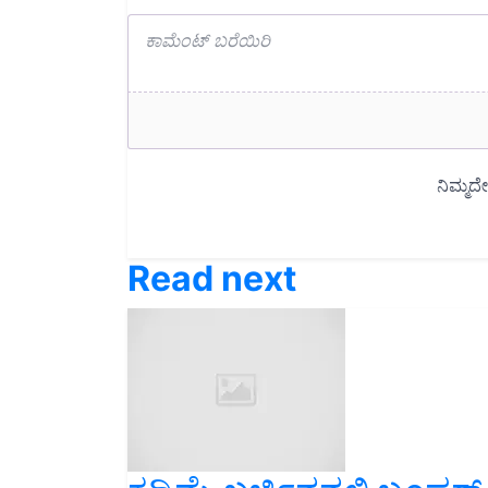
Read next
ಕಡಿಮೆ ಖರ್ಚಿನನಲ್ಲಿ ಬಂಪರ