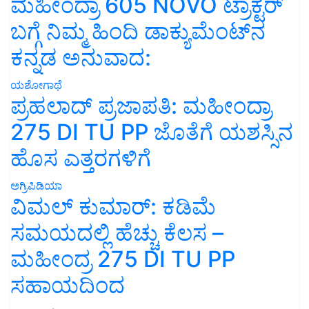
ಮಹೀಂದ್ರಾ 605 NOVO ಟ್ರಾಕ್ಟರ್
ಬಗ್ಗೆ ನಿಮ್ಮ ಹಿಂದಿ ಡಾಕ್ಯುಮೆಂಟ್‌ನ
ಕನ್ನಡ ಅನುವಾದ:
ಯಶೋಗಾಥೆ
ಪ್ರಹಲಾದ್ ಪ್ರಜಾಪತಿ: ಮಹೀಂದ್ರಾ
275 DI TU PP ಜೊತೆಗೆ ಯಶಸ್ಸಿನ
ಹೊಸ ಎತ್ತರಗಳಿಗೆ
ಅಗ್ರಿಪಿಡಿಯಾ
ವಿಮಲ್ ಕುಮಾರ್: ಕಡಿಮೆ
ಸಮಯದಲ್ಲಿ ಹೆಚ್ಚು ಕೆಲಸ –
ಮಹೀಂದ್ರ 275 DI TU PP
ಸಹಾಯದಿಂದ