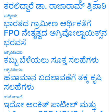
ತರಲಿದ್ದಾರೆ ಡಾ. ರಾಜಾರಾಮ್ ತ್ರಿಪಾಠಿ
ಸುದ್ದಿಗಳು
ಭಾರತದ ಗ್ರಾಮೀಣ ಆರ್ಥಿಕತೆಗೆ
FPO ನೇತೃತ್ವದ ಅಗ್ರಿವೋಲ್ಟಾಯಿಕ್ಸ್‌ನ
ಭರವಸೆ
ಅಗ್ರಿಪಿಡಿಯಾ
ಕಬ್ಬು ಬೆಳೆಯಲು ಸೂಕ್ತ ಸಲಹೆಗಳು
ಅಗ್ರಿಪಿಡಿಯಾ
ಹವಾಮಾನ ಬದಲಾವಣೆಗೆ ತಕ್ಕ ಕೃಷಿ
ಸಲಹೆಗಳು
ಯಶೋಗಾಥೆ
ಇದೋ ಅಂಕಿತ್ ಪಾಟೀಲ್ ಮತ್ತು