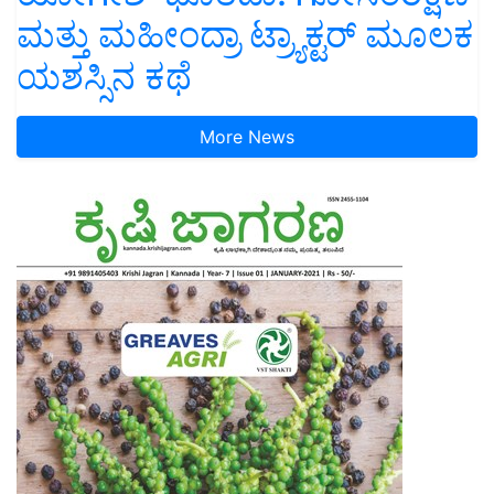
ಮತ್ತು ಮಹೀಂದ್ರಾ ಟ್ರ್ಯಾಕ್ಟರ್ ಮೂಲಕ
ಯಶಸ್ಸಿನ ಕಥೆ
More News