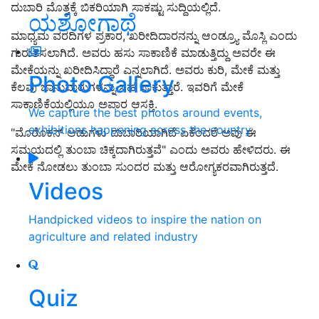
ದುಬಾರಿ ಮೊತ್ತಕ್ಕೆ ಬಿಕರಿಯಾಗಿ ಸಾಕಷ್ಟು ಸುದ್ದಿಯಲ್ಲಿದೆ.
ಯಶೋಗಾಥೆ
ಮಾಧ್ಯಮ ವರದಿಗಳ ಪ್ರಕಾರ, ಖರೀದಿದಾರನನ್ನು ಆಂಡ್ರ್ಯೂ ಮೊಸ್ಲಿ ಎಂದು
ಗುರುತಿಸಲಾಗಿದೆ. ಅವರು ಹಸು ಸಾಕಾಣಿಕೆ ಮಾಡುತ್ತಿದ್ದು ಅವರೇ ಈ
ಮೇಕೆಯನ್ನು ಖರೀದಿಸಿದ್ದಾರೆ ಎನ್ನಲಾಗಿದೆ. ಅವರು ಕುರಿ, ಮೇಕೆ ಮತ್ತು
Photo Gallery
ಕೆಲವು ಜಾನುವಾರುಗಳನ್ನು ಸಹ ಸಾಕುತ್ತಾರೆ. ಇವರಿಗೆ ಮೇಕೆ
ಸಾಕಾಣಿಕೆಯಲ್ಲಿಯೂ ಅಪಾರ ಆಸಕ್ತಿ.
We capture the best photos around events,
exhibitions happening across the country
"ಮೊರೊಕನ್ ಆಡುಗಳು ದುಬಾರಿಯಾಗಿದೆ ಏಕೆಂದರೆ ಅವು ಈ
ಸಮಯದಲ್ಲಿ ತುಂಬಾ ಚಿಕ್ಕದಾಗಿರುತ್ತವೆ" ಎಂದು ಅವರು ಹೇಳಿದರು. ಈ
ಮೇಕೆ ನೋಡಲು ತುಂಬಾ ಸುಂದರ ಮತ್ತು ಆರೋಗ್ಯಕರವಾಗಿರುತ್ತದೆ.
Videos
Handpicked videos to inspire the nation on
agriculture and related industry
Quiz