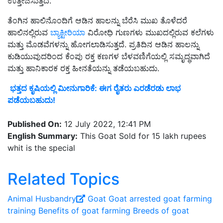
ಉತ್ತೇಜಿಸುತ್ತದೆ.
ತೆಂಗಿನ ಹಾಲಿನೊಂದಿಗೆ ಆಡಿನ ಹಾಲನ್ನು ಬೆರೆಸಿ ಮುಖ ತೊಳೆದರೆ
ಹಾಲಿನಲ್ಲಿರುವ
ಬ್ಯಾಕ್ಟೀರಿಯಾ
ವಿರೋಧಿ ಗುಣಗಳು ಮುಖದಲ್ಲಿರುವ ಕಲೆಗಳು
ಮತ್ತು ಮೊಡವೆಗಳನ್ನು ಹೋಗಲಾಡಿಸುತ್ತದೆ. ಪ್ರತಿದಿನ ಆಡಿನ ಹಾಲನ್ನು
ಕುಡಿಯುವುದರಿಂದ ಕೆಂಪು ರಕ್ತ ಕಣಗಳ ಬೆಳವಣಿಗೆಯಲ್ಲಿ ಸಮೃದ್ಧವಾಗಿದೆ
ಮತ್ತು ಹಾನಿಕಾರಕ ರಕ್ತ ಹೀನತೆಯನ್ನು ತಡೆಯಬಹುದು.
ಭತ್ತದ ಕೃಷಿಯಲ್ಲಿ ಮೀನುಗಾರಿಕೆ: ಈಗ ರೈತರು ಎರಡೆರಡು ಲಾಭ
ಪಡೆಯಬಹುದು!
Published On:
12 July 2022, 12:41 PM
English Summary:
This Goat Sold for 15 lakh rupees
whit is the special
Related Topics
Animal Husbandry
Goat
Goat arrested
goat farming
training
Benefits of goat farming
Breeds of goat