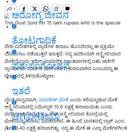
ಆರೋಗ್ಯ ಜೀವನ
This Goat Sold for 15 lakh rupees whit is the special
ತೋಟಗಾರಿಕೆ
-
ದೇಶ
ವಿದೇಶಗಳಲ್ಲಿ
ಪ್ರಾಣಿಗಳ
ಹರಾಜು
ಹೊಸದೇನಲ್ಲ
ಈ ಪ್ರಕ್ರಿಯೇ
ಯಾವಾಗಲು ನಡೆಯುತ್ತಲೆ ಇರುತ್ತದೆ. ಸದ್ಯ
ಇದರಿಂದಾಗಿ
ಆಸ್ಟ್ರೇಲಿಯಾದ
ಮೇಕೆಯೊಂದು
ಇದೀಗ
ಸಾಮಾಜಿಕ
ಜಾಲತಾಣಗಳಲ್ಲಿ ಬಹು
ಚರ್ಚೆಗೆ
ಪಶುಸಂಗೋಪನೆ
.
ಗ್ರಾಸವಾಗಿದೆ
ಯಾಕೆ ಆ ಮೇಕೆ ಚರ್ಚೆಗೆ ಕಾರಣವಾಗಿದ ಎಂಬುದನ್ನು ಈ
ಲೇಖನದಲ್ಲಿ ತಿಳಿದುಕೊಳ್ಳೋಣ.
ಇತರೆ
ಯೆಸ್‌ ವಾಸ್ತವವಾಗಿ,
ಮಾರಕೇಶ್ ಮೇಕೆ
ಎಂದು ಕರೆಯಲ್ಪಡುವ ಮೇಕೆ
ಆಸ್ಟ್ರೇಲಿಯಾದಲ್ಲಿ ಬರೋಬ್ಬರಿ 15.6 ಲಕ್ಷಕ್ಕೆ ಹರಾಜಾಯಿತು ಎಂದು
ಅಗ್ರಿಪೀಡಿಯಾ
ವರದಿಗಳಾಗಿವೆ. ವೆಸ್ಟ್ ನ್ಯೂ ಸೌತ್ ಆಸ್ಟ್ರೇಲಿಯಾದ ಕೋಬ್ರೆಯಲ್ಲಿ
ಮೇಕೆಯನ್ನು ಹರಾಜು ಮಾಡಲಾಗಿದೆ. ಈ ಹಿಂದೆ ಭಾರತದಲ್ಲಿ ಬ್ರಾಕ್ ಎಂಬ
ಮೇಕೆ 6.40 ಲಕ್ಷಕ್ಕೆ ಹರಾಜಾಗಿತ್ತು. ಸದ್ಯ ಈ ಮೇಕೆ ಈ ಎಲ್ಲಾ ಮೇಕೆಗಳಿಗಿಂತ