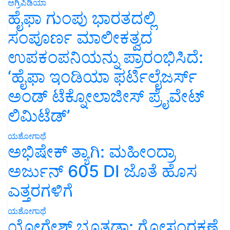
ಅಗ್ರಿಪಿಡಿಯಾ
ಹೈಫಾ ಗುಂಪು ಭಾರತದಲ್ಲಿ
ಸಂಪೂರ್ಣ ಮಾಲೀಕತ್ವದ
ಉಪಕಂಪನಿಯನ್ನು ಪ್ರಾರಂಭಿಸಿದೆ:
‘ಹೈಫಾ ಇಂಡಿಯಾ ಫರ್ಟಿಲೈಜರ್ಸ್
ಅಂಡ್ ಟೆಕ್ನೋಲಾಜೀಸ್ ಪ್ರೈವೇಟ್
ಲಿಮಿಟೆಡ್’
ಯಶೋಗಾಥೆ
ಅಭಿಷೇಕ್ ತ್ಯಾಗಿ: ಮಹೀಂದ್ರಾ
ಅರ್ಜುನ್ 605 DI ಜೊತೆ ಹೊಸ
ಎತ್ತರಗಳಿಗೆ
ಯಶೋಗಾಥೆ
ಯೋಗೇಶ್ ಭೂತಡಾ: ಗೋಸಂರಕ್ಷಣೆ