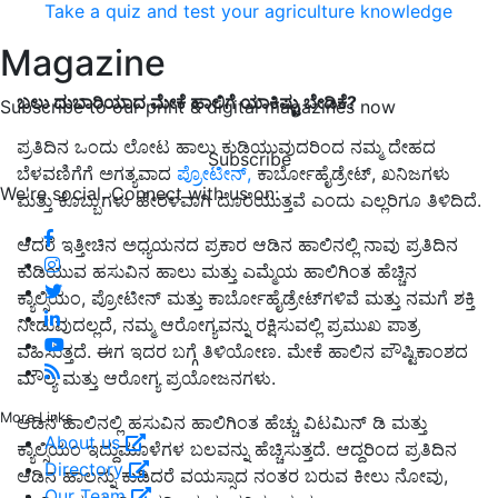
Take a quiz and test your agriculture knowledge
Magazine
ಬಲು ದುಬಾರಿಯಾದ ಮೇಕೆ ಹಾಲಿಗೆ ಯಾಕಿಷ್ಟು ಬೇಡಿಕೆ?
Subscribe to our print & digital magazines now
ಪ್ರತಿದಿನ ಒಂದು ಲೋಟ ಹಾಲು ಕುಡಿಯುವುದರಿಂದ ನಮ್ಮ ದೇಹದ
Subscribe
ಬೆಳವಣಿಗೆಗೆ ಅಗತ್ಯವಾದ
ಪ್ರೋಟೀನ್,
ಕಾರ್ಬೋಹೈಡ್ರೇಟ್, ಖನಿಜಗಳು
We're social. Connect with us on:
ಮತ್ತು ಕೊಬ್ಬುಗಳು ಹೇರಳವಾಗಿ ದೊರೆಯುತ್ತವೆ ಎಂದು ಎಲ್ಲರಿಗೂ ತಿಳಿದಿದೆ.
ಆದರೆ ಇತ್ತೀಚಿನ ಅಧ್ಯಯನದ ಪ್ರಕಾರ ಆಡಿನ ಹಾಲಿನಲ್ಲಿ ನಾವು ಪ್ರತಿದಿನ
ಕುಡಿಯುವ ಹಸುವಿನ ಹಾಲು ಮತ್ತು ಎಮ್ಮೆಯ ಹಾಲಿಗಿಂತ ಹೆಚ್ಚಿನ
ಕ್ಯಾಲ್ಸಿಯಂ, ಪ್ರೋಟೀನ್ ಮತ್ತು ಕಾರ್ಬೋಹೈಡ್ರೇಟ್‌ಗಳಿವೆ ಮತ್ತು ನಮಗೆ ಶಕ್ತಿ
ನೀಡುವುದಲ್ಲದೆ, ನಮ್ಮ ಆರೋಗ್ಯವನ್ನು ರಕ್ಷಿಸುವಲ್ಲಿ ಪ್ರಮುಖ ಪಾತ್ರ
ವಹಿಸುತ್ತದೆ. ಈಗ ಇದರ ಬಗ್ಗೆ ತಿಳಿಯೋಣ. ಮೇಕೆ ಹಾಲಿನ ಪೌಷ್ಟಿಕಾಂಶದ
ಮೌಲ್ಯ ಮತ್ತು ಆರೋಗ್ಯ ಪ್ರಯೋಜನಗಳು.
More Links
ಆಡಿನ ಹಾಲಿನಲ್ಲಿ ಹಸುವಿನ ಹಾಲಿಗಿಂತ ಹೆಚ್ಚು ವಿಟಮಿನ್ ಡಿ ಮತ್ತು
About us
ಕ್ಯಾಲ್ಸಿಯಂ ಇದ್ದುಮೂಳೆಗಳ ಬಲವನ್ನು ಹೆಚ್ಚಿಸುತ್ತದೆ. ಆದ್ದರಿಂದ ಪ್ರತಿದಿನ
Directory
ಆಡಿನ ಹಾಲನ್ನು ಕುಡಿದರೆ ವಯಸ್ಸಾದ ನಂತರ ಬರುವ ಕೀಲು ನೋವು,
Our Team