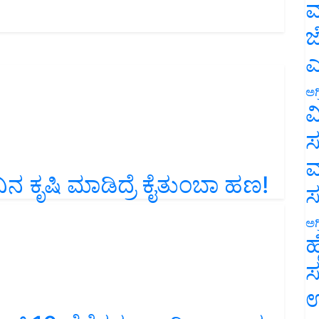
ಮ
ಜ
ಎ
ಅಗ
ವ
ಸ
ಮ
ನ ಕೃಷಿ ಮಾಡಿದ್ರೆ ಕೈತುಂಬಾ ಹಣ!
ಅಗ
ಹ
ಸ
ಉ
ು ಟಾಪ್ 10 ಬೆಳೆಗಳು..ಭಾರೀ ಆದಾಯ