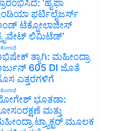
್ರಾರಂಭಿಸಿದೆ: ‘ಹೈಫಾ
ಂಡಿಯಾ ಫರ್ಟಿಲೈಜರ್ಸ್
ಂಡ್ ಟೆಕ್ನೋಲಾಜೀಸ್
್ರೈವೇಟ್ ಲಿಮಿಟೆಡ್’
ಶೋಗಾಥೆ
ಭಿಷೇಕ್ ತ್ಯಾಗಿ: ಮಹೀಂದ್ರಾ
ರ್ಜುನ್ 605 DI ಜೊತೆ
ೊಸ ಎತ್ತರಗಳಿಗೆ
ಶೋಗಾಥೆ
ೋಗೇಶ್ ಭೂತಡಾ:
ೋಸಂರಕ್ಷಣೆ ಮತ್ತು
ಹೀಂದ್ರಾ ಟ್ರ್ಯಾಕ್ಟರ್ ಮೂಲಕ