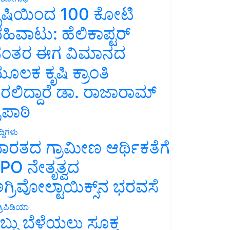
ೃಷಿಯಿಂದ 100 ಕೋಟಿ
ಹಿವಾಟು: ಹೆಲಿಕಾಪ್ಟರ್
ಂತರ ಈಗ ವಿಮಾನದ
ೂಲಕ ಕೃಷಿ ಕ್ರಾಂತಿ
ರಲಿದ್ದಾರೆ ಡಾ. ರಾಜಾರಾಮ್
್ರಿಪಾಠಿ
್ದಿಗಳು
ಾರತದ ಗ್ರಾಮೀಣ ಆರ್ಥಿಕತೆಗೆ
PO ನೇತೃತ್ವದ
ಗ್ರಿವೋಲ್ಟಾಯಿಕ್ಸ್‌ನ ಭರವಸೆ
್ರಿಪಿಡಿಯಾ
ಬ್ಬು ಬೆಳೆಯಲು ಸೂಕ್ತ