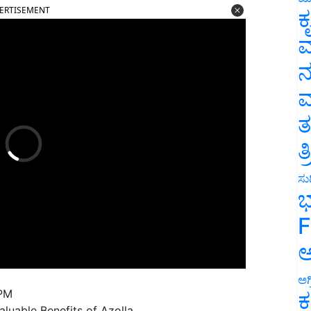
ಕ
ವ
ನ
ಮ
ತ
ತ
ಸುದ
ಭ
F
ಅ
 PM
ಅಗ
luable Benefits of Azolla
ಕ