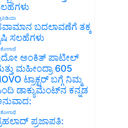
ಲಹೆಗಳು
್ರಿಪಿಡಿಯಾ
ವಾಮಾನ ಬದಲಾವಣೆಗೆ ತಕ್ಕ
ೃಷಿ ಸಲಹೆಗಳು
ಶೋಗಾಥೆ
ದೋ ಅಂಕಿತ್ ಪಾಟೀಲ್
ತ್ತು ಮಹೀಂದ್ರಾ 605
OVO ಟ್ರಾಕ್ಟರ್ ಬಗ್ಗೆ ನಿಮ್ಮ
ಿಂದಿ ಡಾಕ್ಯುಮೆಂಟ್‌ನ ಕನ್ನಡ
ನುವಾದ:
ಶೋಗಾಥೆ
್ರಹಲಾದ್ ಪ್ರಜಾಪತಿ: