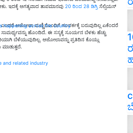
ರ
ೇಕು. ಇದಕ್ಕೆ ಅಗತ್ಯವಾದ ತಾಪಮಾನವು
20 ರಿಂದ 28 ಡಿಗ್ರಿ
ಸೆಲ್ಸಿಯಸ್
 ಎಂದರೆ ಅಜೋಲಾ ಮಣ್ಣಿನೊಂದಿಗೆ ಸಂಪರ್ಕಕ್ಕೆ ಬರುವುದಿಲ್ಲ ಏಕೆಂದರೆ
ns happening across the country
್ಥ್ಯವನ್ನು ಹೊಂದಿದೆ. ಈ ಸಸ್ಯಕ್ಕೆ ಸೂರ್ಯನ ಬೆಳಕು ಹೆಚ್ಚು
1
ಿಯಾಗಿ ಬೆಳೆಯುವುದಿಲ್ಲ. ಅಜೋಲಾವನ್ನು ಪ್ರತಿದಿನ ಕೊಯ್ಲು
ರ
ಮಾಡುತ್ತದೆ.
ಹ
e and related industry
c
ಬ