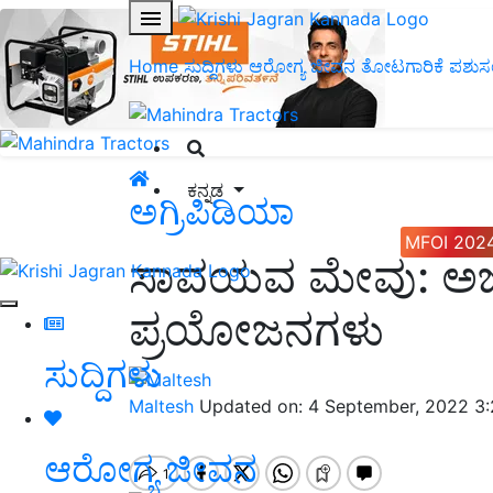
Home
ಸುದ್ದಿಗಳು
ಆರೋಗ್ಯ ಜೀವನ
ತೋಟಗಾರಿಕೆ
ಪಶುಸ
ಕನ್ನಡ
ಅಗ್ರಿಪಿಡಿಯಾ
MFOI 202
ಸಾವಯವ ಮೇವು: ಅಜ
ಪ್ರಯೋಜನಗಳು
ಸುದ್ದಿಗಳು
Maltesh
Updated on: 4 September, 2022 3
ಆರೋಗ್ಯ ಜೀವನ