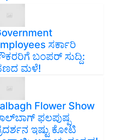
overnment
mployees ಸರ್ಕಾರಿ
ೌಕರರಿಗೆ ಬಂಪರ್‌ ಸುದ್ದಿ:
ಣದ ಮಳೆ!
albagh Flower Show
ಾಲ್‌ಬಾಗ್ ಫಲಪುಷ್ಪ
್ರದರ್ಶನ ಇಷ್ಟು ಕೋಟಿ