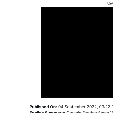
Published On:
04 September 2022, 03:22
English Summary:
Organic Fodder: Some Va