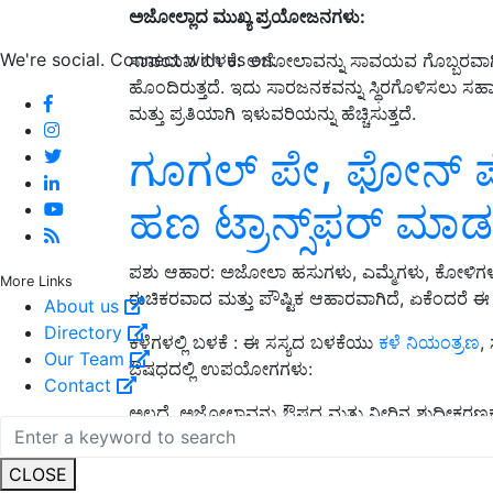
ಅಜೋಲ್ಲಾದ ಮುಖ್ಯ ಪ್ರಯೋಜನಗಳು:
We're social. Connect with us on:
ಸಾವಯವ ಬಳಕೆ: ಅಜೋಲಾವನ್ನು ಸಾವಯವ ಗೊಬ್ಬರವಾಗಿ ಬ
ಹೊಂದಿರುತ್ತದೆ. ಇದು ಸಾರಜನಕವನ್ನು ಸ್ಥಿರಗೊಳಿಸಲು ಸಹಾ
ಮತ್ತು ಪ್ರತಿಯಾಗಿ ಇಳುವರಿಯನ್ನು ಹೆಚ್ಚಿಸುತ್ತದೆ.
ಗೂಗಲ್‌ ಪೇ, ಫೋನ್‌ ಪೇ 
ಹಣ ಟ್ರಾನ್ಸ್‌ಫರ್‌ ಮಾ
ಪಶು ಆಹಾರ: ಅಜೋಲಾ ಹಸುಗಳು, ಎಮ್ಮೆಗಳು, ಕೋಳಿಗಳು
More Links
ರುಚಿಕರವಾದ ಮತ್ತು ಪೌಷ್ಟಿಕ ಆಹಾರವಾಗಿದೆ, ಏಕೆಂದರೆ ಈ ಸ
About us
Directory
ಕಳೆಗಳಲ್ಲಿ ಬಳಕೆ : ಈ ಸಸ್ಯದ ಬಳಕೆಯು
ಕಳೆ ನಿಯಂತ್ರಣ
,
Our Team
ಔಷಧದಲ್ಲಿ ಉಪಯೋಗಗಳು:
Contact
ಅಲ್ಲದೆ, ಅಜೋಲಾವನ್ನು ಔಷಧ ಮತ್ತು ನೀರಿನ ಶುದ್ಧೀಕರಣಕ್
ಆಹಾರವಾಗಿ ಬಳಸಲಾಗುತ್ತದೆ.
CLOSE
ADV