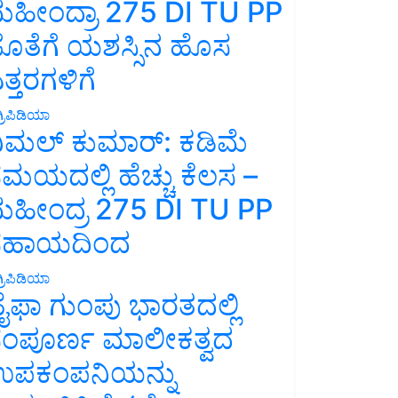
ಹೀಂದ್ರಾ 275 DI TU PP
ೊತೆಗೆ ಯಶಸ್ಸಿನ ಹೊಸ
ತ್ತರಗಳಿಗೆ
್ರಿಪಿಡಿಯಾ
ಿಮಲ್ ಕುಮಾರ್: ಕಡಿಮೆ
ಮಯದಲ್ಲಿ ಹೆಚ್ಚು ಕೆಲಸ –
ಹೀಂದ್ರ 275 DI TU PP
ಸಹಾಯದಿಂದ
್ರಿಪಿಡಿಯಾ
ೈಫಾ ಗುಂಪು ಭಾರತದಲ್ಲಿ
ಂಪೂರ್ಣ ಮಾಲೀಕತ್ವದ
ಪಕಂಪನಿಯನ್ನು