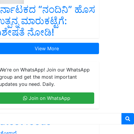
ರ್ನಾಟಕದ “ನಂದಿನಿ” ಹೊಸ
ತ್ಪನ್ನ ಮಾರುಕಟ್ಟೆಗೆ:
ಿಶೇಷತೆ ನೋಡಿ!
View More
We're on WhatsApp! Join our WhatsApp
group and get the most important
updates you need. Daily.
Join on WhatsApp
atest feeds
ಶೋಗಾಥೆ