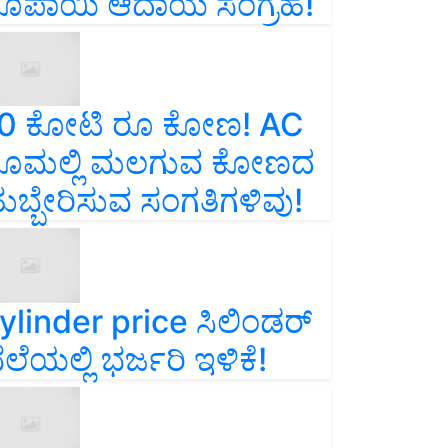
ೂಪಾಯಿ ಆದಾಯ ಸಂಗ್ರಹ!
0 ಕೋಟಿ ರೂ ಕೋಣ! AC
ೂಮಲ್ಲಿ ಮಲಗುವ ಕೋಣದ
ುಬ್ಬೇರಿಸುವ ಸಂಗತಿಗಳಿವು!
ylinder price ಸಿಲಿಂಡರ್‌
ೆಲೆಯಲ್ಲಿ ಭರ್ಜರಿ ಇಳಿಕೆ!