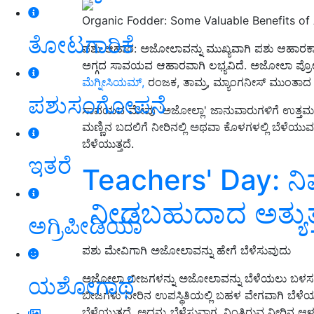
Organic Fodder: Some Valuable Benefits of 
ತೋಟಗಾರಿಕೆ
ಪಶು ಆಹಾರ: ಅಜೋಲಾವನ್ನು ಮುಖ್ಯವಾಗಿ ಪಶು ಆಹಾರಕ್ಕಾಗಿ ಬ
ಅಗ್ಗದ ಸಾವಯವ ಆಹಾರವಾಗಿ ಲಭ್ಯವಿದೆ. ಅಜೋಲಾ ಪ್ರೋಟೀನ್‌ನ
ಮೆಗ್ನೀಸಿಯಮ್,
ರಂಜಕ, ತಾಮ್ರ, ಮ್ಯಾಂಗನೀಸ್ ಮುಂತಾದ ಅಗ
ಪಶುಸಂಗೋಪನೆ
ಸಾವಯವ ಮೇವು 'ಅಜೋಲ್ಲಾ' ಜಾನುವಾರುಗಳಿಗೆ ಉತ್ತಮ ಆಹ
ಮಣ್ಣಿನ ಬದಲಿಗೆ ನೀರಿನಲ್ಲಿ ಅಥವಾ ಕೊಳಗಳಲ್ಲಿ ಬೆಳೆಯುವ ಸಸ್
ಬೆಳೆಯುತ್ತದೆ.
ಇತರೆ
Teachers' Day: ನಿಮ್ಮ 
ನೀಡಬಹುದಾದ ಅತ್ಯುತ್ತಮ ಗ
ಅಗ್ರಿಪೀಡಿಯಾ
ಪಶು ಮೇವಿಗಾಗಿ ಅಜೋಲಾವನ್ನು ಹೇಗೆ ಬೆಳೆಸುವುದು
ಅಜೋಲಾ ಬೀಜಗಳನ್ನು ಅಜೋಲಾವನ್ನು ಬೆಳೆಯಲು ಬಳಸಲಾಗುತ
ಯಶೋಗಾಥೆ
ಬೀಜಗಳು ನೀರಿನ ಉಪಸ್ಥಿತಿಯಲ್ಲಿ ಬಹಳ ವೇಗವಾಗಿ ಬೆಳೆಯು
ಬೆಳೆಯುತ್ತದೆ. ಅದನ್ನು ಬೆಳೆಸುವಾಗ, ನಿಂತಿರುವ ನೀರಿನ ಆ