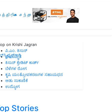
த்திரிகை சந்தா
op on Krishi Jagran
ಪಿ.ಎಂ. ಕಿಸಾನ್
ಸ್ಕ್ರಿಪ್ಷನ್‌ಗಾಗಿ
ಜೀವಾಮೃತ
ಕಿಸಾನ್ ಕ್ರೇಡಿಟ್ ಕಾರ್ಡ್
ಬೆಳೆಗಳ ರೋಗ
ಕೃಷಿ ಯಂತ್ರೋಪಕರಣಗಳ ಸಹಾಯಧನ
ಆಡು ಸಾಕಾಣಿಕೆ
ಉದ್ಯೋಗ
op Stories