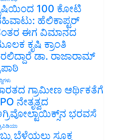
ೃಷಿಯಿಂದ 100 ಕೋಟಿ
ಹಿವಾಟು: ಹೆಲಿಕಾಪ್ಟರ್
ಂತರ ಈಗ ವಿಮಾನದ
ೂಲಕ ಕೃಷಿ ಕ್ರಾಂತಿ
ರಲಿದ್ದಾರೆ ಡಾ. ರಾಜಾರಾಮ್
್ರಿಪಾಠಿ
್ದಿಗಳು
ಾರತದ ಗ್ರಾಮೀಣ ಆರ್ಥಿಕತೆಗೆ
PO ನೇತೃತ್ವದ
ಗ್ರಿವೋಲ್ಟಾಯಿಕ್ಸ್‌ನ ಭರವಸೆ
್ರಿಪಿಡಿಯಾ
ಬ್ಬು ಬೆಳೆಯಲು ಸೂಕ್ತ