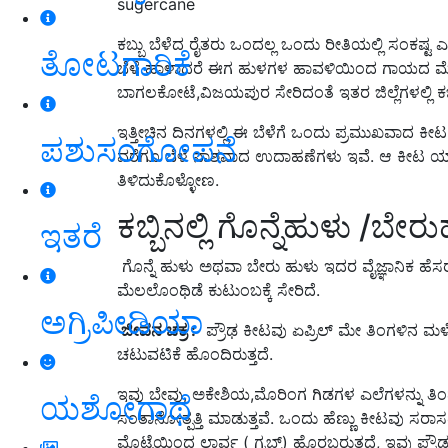
sugercane
ಕಬ್ಬು ಬೆಳೆದ ರೈತರು ಒಂದಲ್ಲ ಒಂದು ರೀತಿಯಲ್ಲಿ ಸಂಕಷ್ಟ ಎ
ತೋಟಗಾರಿಕೆ
ಬೆಳೆ ಹಾಳಾದರೆ ಈಗ ಹುಳಗಳ ಹಾವಳಿಯಿಂದ ಗಾಯದ ಮೇಲೆ
ಬಾಗಲಕೋಟೆ,ವಿಜಯಪುರ ಸೇರಿದಂತೆ ಇತರ ಜಿಲ್ಲೆಗಳಲ್ಲಿ ಕಬ್ಬ
ಇತ್ತೀಚಿನ ದಿನಗಳಲ್ಲಿ ಈ ಬೆಳೆಗೆ ಒಂದು ಪ್ರಮುಖವಾದ ಕ
ಪಶುಸಂಗೋಪನೆ
ವರೆಗೂ ಬೆಳೆ ನಾಶವಾದ ಉದಾಹಣೆಗಳು ಇವೆ. ಆ ಕೀಟ ಯಾವ
ತಿಳಿದುಕೊಳ್ಳೋಣ.
ಕಬ್ಬಿನಲ್ಲಿ ಗೊನ್ನೆಹುಳು /ಬೇ
ಇತರೆ
ಗೊನ್ನೆ ಹುಳು ಅಥವಾ ಬೇರು ಹುಳು ಇದರ ವೈಜ್ಞಾನಿಕ ಹೆಸರ
ಮೆಲಲೊಂಥಿಡೆ ಕುಟುಂಬಕ್ಕೆ ಸೇರಿದೆ.
ಅಗ್ರಿಪೀಡಿಯಾ
ಜೀವನ ಚಕ್ರ :
‌ ಪ್ರೌಢ ಕೀಟವು ಏಪ್ರಿಲ್ ಮೇ ತಿಂಗಳಿನ ಮ
ಚಟುವಟಿಕೆ ಹೊಂದಿರುತ್ತದೆ.
‌ಇವು ಬೇವು, ಅಕೇಶಿಯ,ಮೊರಿಂಗ ಗಿಡಗಳ ಎಲೆಗಳನ್ನು ತಿ
ಯಶೋಗಾಥೆ
ಸಂತಾನೋತ್ಪತ್ತಿ ಮಾಡುತ್ತವೆ.‌ ಒಂದು ಹೆಣ್ಣು ಕೀಟವು ಸರ
ಮೊಟ್ಟೆಯಿಂದ ಲಾರ್ವ ( ಗ್ರಬ್ಸ್) ಹೊರಬರುತ್ತದೆ, ಇವು ಪ್