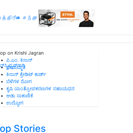
த்திரிகை சந்தா
op on Krishi Jagran
ಪಿ.ಎಂ. ಕಿಸಾನ್
ಸ್ಕ್ರಿಪ್ಷನ್‌ಗಾಗಿ
ಜೀವಾಮೃತ
ಕಿಸಾನ್ ಕ್ರೇಡಿಟ್ ಕಾರ್ಡ್
ಬೆಳೆಗಳ ರೋಗ
ಕೃಷಿ ಯಂತ್ರೋಪಕರಣಗಳ ಸಹಾಯಧನ
ಆಡು ಸಾಕಾಣಿಕೆ
ಉದ್ಯೋಗ
op Stories