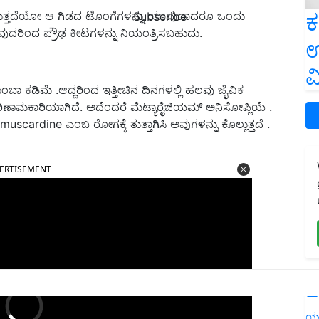
ಿರುತ್ತದೆಯೋ ಆ ಗಿಡದ ಟೊಂಗೆಗಳನ್ನು ಯಾವುದಾದರೂ ಒಂದು
ಕ
Subscribe
ುದರಿಂದ ಪ್ರೌಢ ಕೀಟಗಳನ್ನು ನಿಯಂತ್ರಿಸಬಹುದು.
ಉ
ವ
ಂಬಾ ಕಡಿಮೆ .ಆದ್ದರಿಂದ ಇತ್ತೀಚಿನ ದಿನಗಳಲ್ಲಿ ಹಲವು ಜೈವಿಕ
ಾರಿಯಾಗಿದೆ. ಅದೆಂದರೆ ಮೆಟ್ಯಾರೈಜಿಯಮ್ ಅನಿಸೋಪ್ಲಿಯೆ .
muscardine ಎಂಬ ರೋಗಕ್ಕೆ ತುತ್ತಾಗಿಸಿ ಅವುಗಳನ್ನು ಕೊಲ್ಲುತ್ತದೆ .
ERTISEMENT
L
ಯ