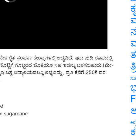
ಕ
ವ
ನ
ಮ
ನೇಕ ರೈತ ಸಂಪರ್ಕ ಕೇಂದ್ರಗಳಲ್ಲಿ ಲಭ್ಯವಿದೆ. ಇದು ಪುಡಿ ರೂಪದಲ್ಲಿ
ತ
ೇಕು,ಕೊಟ್ಟಿಗೆ ಗೊಬ್ಬರದ ಜೊತೆಯೂ ಸಹ ಇದನ್ನು ಬಳಸಬಹುದು.(ಮೇ-
ತ
ವಿಶ್ವ ವಿದ್ಯಾಲಯದಲ್ಲೂ ಲಭ್ಯವಿದ್ದು , ಪ್ರತಿ ಕೆಜಿಗೆ 250₹ ದರ
.
ಸುದ
ಭ
F
PM
n sugarcane
ಅ
ಅಗ
ಕ