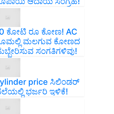
ೂಪಾಯಿ ಆದಾಯ ಸಂಗ್ರಹ!
0 ಕೋಟಿ ರೂ ಕೋಣ! AC
ೂಮಲ್ಲಿ ಮಲಗುವ ಕೋಣದ
ುಬ್ಬೇರಿಸುವ ಸಂಗತಿಗಳಿವು!
ylinder price ಸಿಲಿಂಡರ್‌
ೆಲೆಯಲ್ಲಿ ಭರ್ಜರಿ ಇಳಿಕೆ!