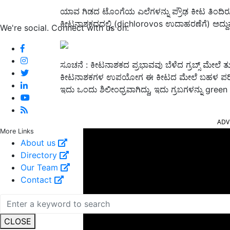
‌ಯಾವ ಗಿಡದ ಟೊಂಗೆಯ ಎಲೆಗಳನ್ನು ಪ್ರೌಢ ಕೀಟ ತಿಂದ
ಕೀಟನಾಶಕದದಲ್ಲಿ (dichlorovos ಉದಾಹರಣೆಗೆ) ಅದ್ದುವ
We're social. Connect with us on:
ಸೂಚನೆ : ಕೀಟನಾಶಕದ ಪ್ರಭಾವವು ಬೆಳೆದ ಗ್ರಬ್ಸ್ ಮೇಲೆ ತು
ಕೀಟನಾಶಕಗಳ ಉಪಯೋಗ ಈ ಕೀಟದ ಮೇಲೆ ಬಹಳ ಪರಿಣಾಮಕ
ಇದು ಒಂದು ಶಿಲೀಂಧ್ರವಾಗಿದ್ದು, ಇದು ಗ್ರಬಗಳನ್ನು green 
ADV
More Links
About us
Directory
Our Team
Contact
CLOSE