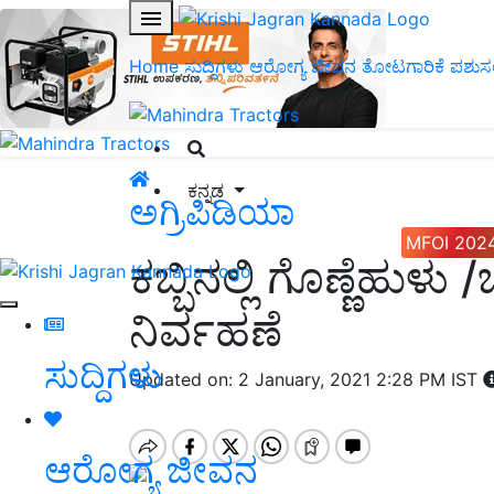
Home
ಸುದ್ದಿಗಳು
ಆರೋಗ್ಯ ಜೀವನ
ತೋಟಗಾರಿಕೆ
ಪಶುಸ
ಕನ್ನಡ
ಅಗ್ರಿಪಿಡಿಯಾ
MFOI 202
ಕಬ್ಬಿನಲ್ಲಿ ಗೊಣ್ಣೆಹುಳ
ನಿರ್ವಹಣೆ
ಸುದ್ದಿಗಳು
Updated on: 2 January, 2021 2:28 PM IST
ಆರೋಗ್ಯ ಜೀವನ