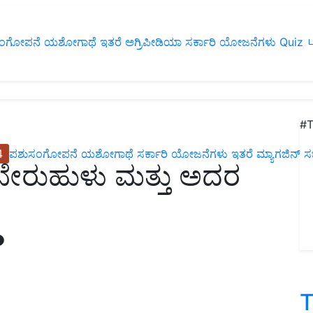
ಂಗೋಪನೆ
ಯಶೋಗಾಥೆ
ಇತರೆ
ಅಗ್ರಿಪೀಡಿಯಾ
ಸರ್ಕಾರಿ ಯೋಜನೆಗಳು
Quiz
ப
#T
4
ಪಶುಸಂಗೋಪನೆ
ಯಶೋಗಾಥೆ
ಸರ್ಕಾರಿ ಯೋಜನೆಗಳು
ಇತರೆ
ಮ್ಯಾಗಜಿನ್‌ ಸಬ್‌
ು /ಬೇರುಹುಳು ಮತ್ತು ಅದರ
T