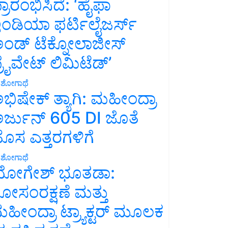
್ರಾರಂಭಿಸಿದೆ: ‘ಹೈಫಾ
ಂಡಿಯಾ ಫರ್ಟಿಲೈಜರ್ಸ್
ಂಡ್ ಟೆಕ್ನೋಲಾಜೀಸ್
್ರೈವೇಟ್ ಲಿಮಿಟೆಡ್’
ಶೋಗಾಥೆ
ಭಿಷೇಕ್ ತ್ಯಾಗಿ: ಮಹೀಂದ್ರಾ
ರ್ಜುನ್ 605 DI ಜೊತೆ
ೊಸ ಎತ್ತರಗಳಿಗೆ
ಶೋಗಾಥೆ
ೋಗೇಶ್ ಭೂತಡಾ:
ೋಸಂರಕ್ಷಣೆ ಮತ್ತು
ಹೀಂದ್ರಾ ಟ್ರ್ಯಾಕ್ಟರ್ ಮೂಲಕ