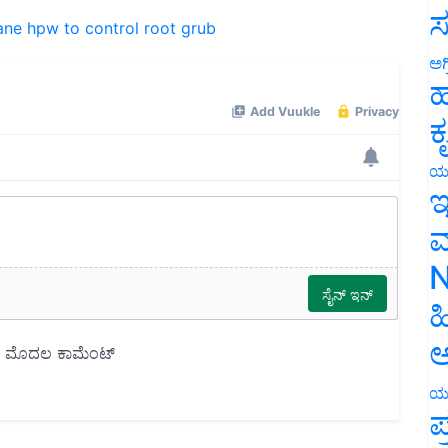
ane
hpw to control root grub
ಸ
ಅಗ
ಹ
ಕ
ಯ
ಇ
ಮ
N
ಹ
ಅ
ಯ
ಪ