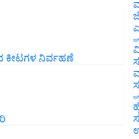
ಮ
ಜ
ಎ
ಅಗ
ವ
ಲುವ ಕೀಟಗಳ ನಿರ್ವಹಣೆ
ಸ
ಮ
ಅಗ
ಹ
ರಿ
ಸ
ಉ