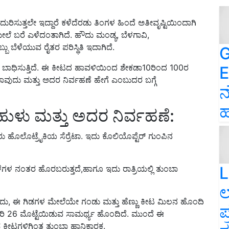
ದುರಿಸುತ್ತಲೇ ಇದ್ದಾರೆ ಕಳೆದೆರಡು ತಿಂಗಳ ಹಿಂದೆ ಅತೀವೃಷ್ಟಿಯಿಂದಾಗಿ
 ಬರೆ ಎಳೆದಂತಾಗಿದೆ. ಹೌದು ಮಂಡ್ಯ, ಬೆಳಗಾವಿ,
ು ಬೆಳೆಯುವ ರೈತರ ಪರಿಸ್ಥಿತಿ ಇದಾಗಿದೆ.
G
ೀಟ ಬಾಧಿಸುತ್ತಿದೆ. ಈ ಕೀಟದ ಹಾವಳಿಯಿಂದ ಶೇಕಡಾ10ರಿಂದ 100ರ
E
ುದು ಮತ್ತು ಅದರ ನಿರ್ವಹಣೆ ಹೇಗೆ ಎಂಬುದರ ಬಗ್ಗೆ
ನ
ಹ
ರುಹುಳು ಮತ್ತು ಅದರ ನಿರ್ವಹಣೆ:
ು ಹೊಲೊಟ್ರೈಕಿಯ ಸೆರ್ರೆಟಾ. ಇದು ಕೊಲಿಯೊಪ್ಟೆರ್ ಗುಂಪಿನ
L
ಳೆಗಳ ನಂತರ ಹೊರಬರುತ್ತದೆ,ಹಾಗೂ ಇದು ರಾತ್ರಿಯಲ್ಲಿ ತುಂಬಾ
ಲ
ಂದು, ಈ ಗಿಡಗಳ ಮೇಲೆಯೇ ಗಂಡು ಮತ್ತು ಹೆಣ್ಣು ಕೀಟ ಮಿಲನ ಹೊಂದಿ
ಪ
ಾಸರಿ 26 ಮೊಟ್ಟೆಯಿಡುವ ಸಾಮರ್ಥ್ಯ ಹೊಂದಿದೆ. ಮುಂದೆ ಈ
ರೌಢ ಕೀಟಗಳಿಗಿಂತ ತುಂಬಾ ಹಾನಿಕಾರಕ.