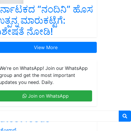
ರ್ನಾಟಕದ “ನಂದಿನಿ” ಹೊಸ
ತ್ಪನ್ನ ಮಾರುಕಟ್ಟೆಗೆ:
ಿಶೇಷತೆ ನೋಡಿ!
View More
We're on WhatsApp! Join our WhatsApp
group and get the most important
updates you need. Daily.
Join on WhatsApp
atest feeds
ಶೋಗಾಥೆ