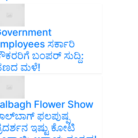
overnment
mployees ಸರ್ಕಾರಿ
ೌಕರರಿಗೆ ಬಂಪರ್‌ ಸುದ್ದಿ:
ಣದ ಮಳೆ!
albagh Flower Show
ಾಲ್‌ಬಾಗ್ ಫಲಪುಷ್ಪ
್ರದರ್ಶನ ಇಷ್ಟು ಕೋಟಿ