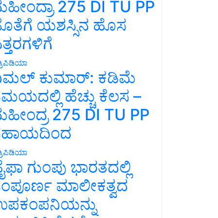
ಹೀಂದ್ರಾ 275 DI TU PP
ೊತೆಗೆ ಯಶಸ್ಸಿನ ಹೊಸ
ತ್ತರಗಳಿಗೆ
್ರಿಪಿಡಿಯಾ
ಿಮಲ್ ಕುಮಾರ್: ಕಡಿಮೆ
ಮಯದಲ್ಲಿ ಹೆಚ್ಚು ಕೆಲಸ –
ಹೀಂದ್ರ 275 DI TU PP
ಸಹಾಯದಿಂದ
್ರಿಪಿಡಿಯಾ
ೈಫಾ ಗುಂಪು ಭಾರತದಲ್ಲಿ
ಂಪೂರ್ಣ ಮಾಲೀಕತ್ವದ
ಪಕಂಪನಿಯನ್ನು