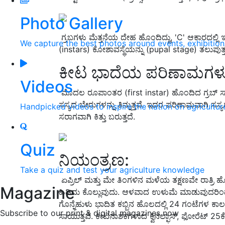
Photo Gallery
‌ ಗ್ರಬಗಳು ಮೆತ್ತನೆಯ ದೇಹ ಹೊಂದಿದ್ದು, 'C' ಆಕಾರದಲ್ಲಿ 
We capture the best photos around events, exhibitio
(instars) ಕೋಶಾವಸ್ಥೆಯನ್ನು (pupal stage) ತಲುಪುತ
ಕೀಟ ಭಾದೆಯ ಪರಿಣಾಮಗಳ
Videos
‌ ಮೊದಲ ರೂಪಾಂತರ (first instar) ಹೊಂದಿದ ಗ್ರಬ್ ಸ
ಸಸ್ಯದ ಬೇರುಗಳನ್ನು ತಿನ್ನುತ್ತವೆ. ‌ಇದರ ಪರಿಣಾಮವಾಗಿ ಸಸ್
Handpicked videos to inspire the nation on agricultur
ಸರಾಗವಾಗಿ ಕಿತ್ತು ಬರುತ್ತದೆ.
Quiz
ನಿಯಂತ್ರಣ:
Take a quiz and test your agriculture knowledge
‌ ಏಪ್ರಿಲ್ ಮತ್ತು ಮೇ ತಿಂಗಳಿನ ಮಳೆಯ ತಕ್ಷಣವೇ ರಾತ್ರಿ ಹ
Magazine
ಹಿಡಿದು ಕೊಲ್ಲುವುದು. ಆಳವಾದ ಉಳುಮೆ ಮಾಡುವುದರಿಂದ
ಗೊನ್ನೆಹುಳು ಭಾದಿತ ಕಬ್ಬಿನ ಹೊಲದಲ್ಲಿ 24 ಗಂಟೆಗಳ ಕಾಲ 
Subscribe to our print & digital magazines now
ಸಾಯುತ್ತವೆ.‌ ಕೀಟನಾಶಕಗಳಾದ ಕ್ವಿನಲ್ಫಾಸ್, ಫೋರೆಟ್ 25ಕೆಜ