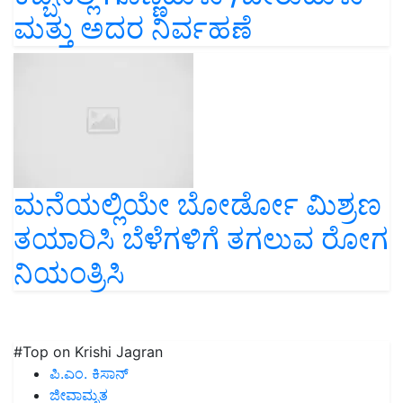
ಮತ್ತು ಅದರ ನಿರ್ವಹಣೆ
ಮನೆಯಲ್ಲಿಯೇ ಬೋರ್ಡೋ ಮಿಶ್ರಣ
ತಯಾರಿಸಿ ಬೆಳೆಗಳಿಗೆ ತಗಲುವ ರೋಗ
ನಿಯಂತ್ರಿಸಿ
#Top on Krishi Jagran
ಪಿ.ಎಂ. ಕಿಸಾನ್
ಜೀವಾಮೃತ