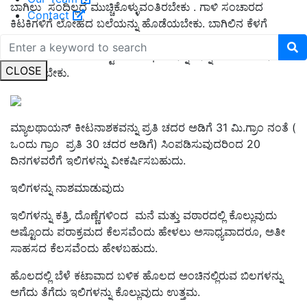
ಬಾಗಿಲು
ಸಂದಿಲ್ಲದೆ ಮುಚ್ಚಿಕೊಳ್ಳುವಂತಿರಬೇಕು
.
ಗಾಳಿ ಸಂಚಾರದ
Contact
ಕಿಟಕಿಗಳಿಗೆ ಲೋಹದ ಬಲೆಯನ್ನು ಹೊಡೆಯಬೇಕು
.
ಬಾಗಿಲಿನ ಕೆಳಗೆ
ಇಲಿಗಳು ಕೊರೆಯುವುದನ್ನು ತಡೆಯಲು ತಗಡು ಹೊಡೆಯಬೇಕು
.
ಧಾನ್ಯ
ಶೇಖರಿಸುವ ಮೊದಲು ಕಟ್ಟಡದ ಒಳಭಾಗವನ್ನು ಚೆನ್ನಾಗಿ ಪರಿಶೀಲಿಸಿ ನಂತರ
CLOSE
ಶೇಖರಿಸಬೇಕು
.
ಮ್ಯಾಲಥಾಯನ್ ಕೀಟನಾಶಕವನ್ನು ಪ್ರತಿ ಚದರ ಅಡಿಗೆ
31
ಮಿ
.
ಗ್ರಾಂ ನಂತೆ
(
ಒಂದು ಗ್ರಾಂ
ಪ್ರತಿ
30
ಚದರ ಅಡಿಗೆ
)
ಸಿಂಪಡಿಸುವುದರಿಂದ
20
ದಿನಗಳವರೆಗೆ ಇಲಿಗಳನ್ನು ವೀಕರ್ಷಿಸಬಹುದು
.
ಇಲಿಗಳನ್ನು ನಾಶಮಾಡುವುದು
ಇಲಿಗಳನ್ನು ಕತ್ತಿ
,
ದೊಣ್ಣೆಗಳಿಂದ
ಮನೆ ಮತ್ತು ವಠಾರದಲ್ಲಿ ಕೊಲ್ಲುವುದು
ಅಷ್ಟೊಂದು ಪರಾಕ್ರಮದ ಕೆಲಸವೆಂದು ಹೇಳಲು ಅಸಾಧ್ಯವಾದರೂ
,
ಅತೀ
ಸಾಹಸದ ಕೆಲಸವೆಂದು ಹೇಳಬಹುದು
.
ಹೊಲದಲ್ಲಿ ಬೆಳೆ ಕಟಾವಾದ ಬಳಿಕ ಹೊಲದ ಅಂಚಿನಲ್ಲಿರುವ ಬಿಲಗಳನ್ನು
ಅಗೆದು ತೆಗೆದು ಇಲಿಗಳನ್ನು ಕೊಲ್ಲುವುದು ಉತ್ತಮ
.