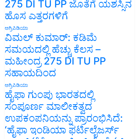
275 DI TU PP ಜೊತೆಗೆ ಯಶಸ್ಸಿನ
ಹೊಸ ಎತ್ತರಗಳಿಗೆ
ಅಗ್ರಿಪಿಡಿಯಾ
ವಿಮಲ್ ಕುಮಾರ್: ಕಡಿಮೆ
ಸಮಯದಲ್ಲಿ ಹೆಚ್ಚು ಕೆಲಸ –
ಮಹೀಂದ್ರ 275 DI TU PP
ಸಹಾಯದಿಂದ
ಅಗ್ರಿಪಿಡಿಯಾ
ಹೈಫಾ ಗುಂಪು ಭಾರತದಲ್ಲಿ
ಸಂಪೂರ್ಣ ಮಾಲೀಕತ್ವದ
ಉಪಕಂಪನಿಯನ್ನು ಪ್ರಾರಂಭಿಸಿದೆ:
‘ಹೈಫಾ ಇಂಡಿಯಾ ಫರ್ಟಿಲೈಜರ್ಸ್