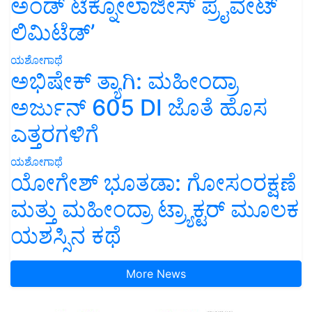
ಅಂಡ್ ಟೆಕ್ನೋಲಾಜೀಸ್ ಪ್ರೈವೇಟ್
ಲಿಮಿಟೆಡ್’
ಯಶೋಗಾಥೆ
ಅಭಿಷೇಕ್ ತ್ಯಾಗಿ: ಮಹೀಂದ್ರಾ
ಅರ್ಜುನ್ 605 DI ಜೊತೆ ಹೊಸ
ಎತ್ತರಗಳಿಗೆ
ಯಶೋಗಾಥೆ
ಯೋಗೇಶ್ ಭೂತಡಾ: ಗೋಸಂರಕ್ಷಣೆ
ಮತ್ತು ಮಹೀಂದ್ರಾ ಟ್ರ್ಯಾಕ್ಟರ್ ಮೂಲಕ
ಯಶಸ್ಸಿನ ಕಥೆ
More News