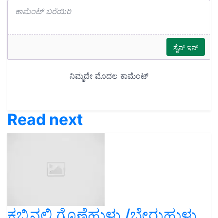
Read next
ಕಬ್ಬಿನಲ್ಲಿ ಗೊಣ್ಣೆಹುಳು /ಬೇರುಹುಳು