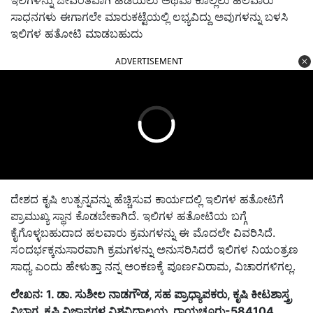
ಸಾಧನಗಳು ಈಗಾಗಲೇ ಮಾರುಕಟ್ಟೆಯಲ್ಲಿ ಲಭ್ಯವಿದ್ದು ಅವುಗಳನ್ನು ಬಳಸಿ
ಇಲಿಗಳ ಹತೋಟಿ ಮಾಡಬಹುದು
ADVERTISEMENT
ದೇಶದ ಕೃಷಿ ಉತ್ಪನ್ನವನ್ನು ಹೆಚ್ಚಿಸುವ ಕಾರ್ಯದಲ್ಲಿ ಇಲಿಗಳ ಹತೋಟಿಗೆ
ಪ್ರಾಮುಖ್ಯ ಸ್ಥಾನ ಕೊಡಬೇಕಾಗಿದೆ
.
ಇಲಿಗಳ ಹತೋಟಿಯ ಬಗ್ಗೆ
ಕೈಗೊಳ್ಳಬಹುದಾದ ಹಲವಾರು ಕ್ರಮಗಳನ್ನು ಈ ಮೊದಲೇ ವಿವರಿಸಿದೆ
.
ಸಂದರ್ಭಕ್ಕನುಸಾರವಾಗಿ ಕ್ರಮಗಳನ್ನು ಅನುಸರಿಸಿದರೆ ಇಲಿಗಳ ನಿಯಂತ್ರಣ
ಸಾಧ್ಯ ಎಂದು ಹೇಳುತ್ತಾ ನನ್ನ ಅಂಕಣಕ್ಕೆ ಪೂರ್ಣವಿರಾಮ
,
ವಿಚಾರಗಳಿಗಲ್ಲ.
ಲೇಖನ: 1. ಡಾ. ಸುಶೀಲ ನಾಡಗೌಡ, ಸಹ ಪ್ರಾಧ್ಯಾಪಕರು, ಕೃಷಿ ಕೀಟಶಾಸ್ತ್ರ
ವಿಭಾಗ, ಕೃಷಿ ವಿಜ್ಞಾನಗಳ ವಿಶ್ವವಿದ್ಯಾಲಯ, ರಾಯಚೂರು-584104