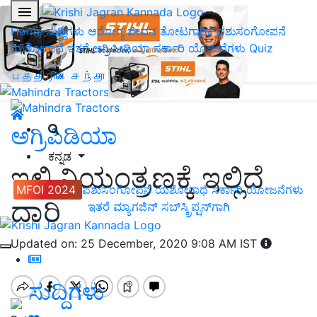
Home
ಸುದ್ದಿಗಳು
ಆರೋಗ್ಯ ಜೀವನ
ತೋಟಗಾರಿಕೆ
ಪಶುಸಂಗೋಪನೆ
ಯಶೋಗಾಥೆ
ಇತರೆ
ಅಗ್ರಿಪೀಡಿಯಾ
ಸರ್ಕಾರಿ ಯೋಜನೆಗಳು
Quiz
பத்திரிகை சந்தா
ಅಗ್ರಿಪಿಡಿಯಾ
ಕನ್ನಡ
ಇಲಿ ನಿಯಂತ್ರಣಕ್ಕೆ ಇಲ್ಲಿದೆ
MFOI 2024
ಪಶುಸಂಗೋಪನೆ
ಯಶೋಗಾಥೆ
ಸರ್ಕಾರಿ ಯೋಜನೆಗಳು
ದಾರಿ
ಇತರೆ
ಮ್ಯಾಗಜಿನ್‌ ಸಬ್‌ಸ್ಕ್ರಿಪ್ಷನ್‌ಗಾಗಿ
Updated on: 25 December, 2020 9:08 AM IST
ಸುದ್ದಿಗಳು