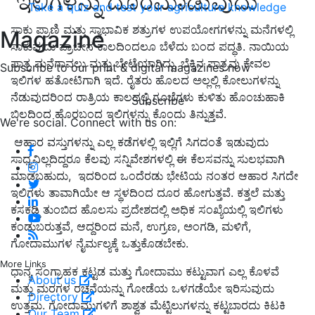
ಇಲಿಗಳನ್ನು ದೂರಮಾಡುವುದು
Take a quiz and test your agriculture knowledge
ಸಾಕು ಪ್ರಾಣಿ ಮತ್ತು ಸ್ವಾಭಾವಿಕ ಶತ್ರುಗಳ ಉಪಯೋಗಗಳನ್ನು ಮನೆಗಳಲ್ಲಿ
Magazine
ಸಾಕುವುದು ಪ್ರಾಚೀನ ಕಾಲದಿಂದಲೂ ಬೆಳೆದು ಬಂದ ಪದ್ಧತಿ
.
ನಾಯಿಯ
ಪಾತ್ರ ಮನೆಗಾವಲು ಮತ್ತು ಬೇಟೆಯಾಗಿದ್ದು
,
ಬೆಕ್ಕಿನ ಪಾತ್ರವು ಕೇವಲ
Subscribe to our print & digital magazines now
ಇಲಿಗಳ ಹತೋಟಿಗಾಗಿ ಇದೆ
.
ರೈತರು ಹೊಲದ ಅಲ್ಲಲ್ಲಿ ಕೋಲುಗಳನ್ನು
ನೆಡುವುದರಿಂದ ರಾತ್ರಿಯ ಕಾಲದಲ್ಲಿ ಗೂಬೆಗಳು ಕುಳಿತು ಹೊಂಚುಹಾಕಿ
Subscribe
ಬಿಲದಿಂದ ಹೊರಬಂದ ಇಲಿಗಳನ್ನು ಕೊಂದು ತಿನ್ನುತ್ತವೆ
.
We're social. Connect with us on:
ಆಹಾರ ವಸ್ತುಗಳನ್ನು ಎಲ್ಲ ಕಡೆಗಳಲ್ಲಿ ಇಲ್ಲಿಗೆ ಸಿಗದಂತೆ ಇಡುವುದು
ಸಾಧ್ಯವಿಲ್ಲದಿದ್ದರೂ ಕೆಲವು ಸನ್ನಿವೇಶಗಳಲ್ಲಿ ಈ ಕೆಲಸವನ್ನು ಸುಲಭವಾಗಿ
ಮಾಡಬಹುದು
,
ಇದರಿಂದ ಒಂದೆರಡು ಭೇಟಿಯ ನಂತರ ಆಹಾರ ಸಿಗದೇ
ಇಲಿಗಳು ತಾವಾಗಿಯೇ ಆ ಸ್ಥಳದಿಂದ ದೂರ ಹೋಗುತ್ತವೆ
.
ಕತ್ತಲೆ ಮತ್ತು
ಕಸಕಡ್ಡಿ ತುಂಬಿದ ಹೊಲಸು ಪ್ರದೇಶದಲ್ಲಿ ಅಧಿಕ ಸಂಖ್ಯೆಯಲ್ಲಿ ಇಲಿಗಳು
ಕಂಡುಬರುತ್ತವೆ, ಆದ್ದರಿಂದ ಮನೆ, ಉಗ್ರಣ, ಅಂಗಡಿ, ಮಳಿಗೆ,
ಗೋದಾಮುಗಳ ನೈರ್ಮಲ್ಯಕ್ಕೆ ಒತ್ತುಕೊಡಬೇಕು.
More Links
ಧಾನ್ಯ ಸಂಗ್ರಾಹಕ ಕಟ್ಟಡ ಮತ್ತು ಗೋದಾಮು ಕಟ್ಟುವಾಗ ಎಲ್ಲ ಕೊಳವೆ
About us
ಮತ್ತು ಮರಗಳ ರಚನೆಯನ್ನು ಗೋಡೆಯ ಒಳಗಡೆಯೇ ಇರಿಸುವುದು
Directory
ಉತ್ತಮ
.
ಗೋದಾಮುಗಳಿಗೆ ಶಾಶ್ವತ ಮೆಟ್ಟಿಲುಗಳನ್ನು ಕಟ್ಟಬಾರದು ಕಿಟಕಿ
Our Team