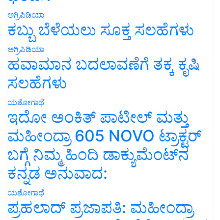
ಅಗ್ರಿಪಿಡಿಯಾ
ಕಬ್ಬು ಬೆಳೆಯಲು ಸೂಕ್ತ ಸಲಹೆಗಳು
ಅಗ್ರಿಪಿಡಿಯಾ
ಹವಾಮಾನ ಬದಲಾವಣೆಗೆ ತಕ್ಕ ಕೃಷಿ
ಸಲಹೆಗಳು
ಯಶೋಗಾಥೆ
ಇದೋ ಅಂಕಿತ್ ಪಾಟೀಲ್ ಮತ್ತು
ಮಹೀಂದ್ರಾ 605 NOVO ಟ್ರಾಕ್ಟರ್
ಬಗ್ಗೆ ನಿಮ್ಮ ಹಿಂದಿ ಡಾಕ್ಯುಮೆಂಟ್‌ನ
ಕನ್ನಡ ಅನುವಾದ:
ಯಶೋಗಾಥೆ
ಪ್ರಹಲಾದ್ ಪ್ರಜಾಪತಿ: ಮಹೀಂದ್ರಾ