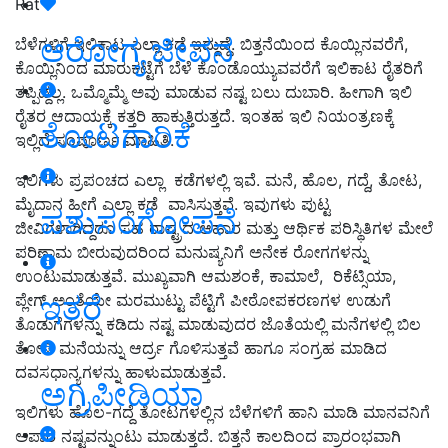
Rat
ಆರೋಗ್ಯ ಜೀವನ
ಬೆಳೆಗಳಿಗೆ ಇಲಿಕಾಟ ಎಲ್ಲಾ ಕಡೆ ಇದ್ದುದ್ದೆ. ಬಿತ್ತನೆಯಿಂದ ಕೊಯ್ಲಿನವರೆಗೆ,
ಕೊಯ್ಲಿನಿಂದ ಮಾರುಕಟ್ಟೆಗೆ ಬೆಳೆ ಕೊಂಡೊಯ್ಯುವವರೆಗೆ ಇಲಿಕಾಟ ರೈತರಿಗೆ
ತಪ್ಪಿದ್ದಲ್ಲ. ಒಮ್ಮೊಮ್ಮೆ ಅವು ಮಾಡುವ ನಷ್ಟ ಬಲು ದುಬಾರಿ. ಹೀಗಾಗಿ ಇಲಿ
ರೈತರ ಆದಾಯಕ್ಕೆ ಕತ್ತರಿ ಹಾಕುತ್ತಿರುತ್ತದೆ. ಇಂತಹ ಇಲಿ ನಿಯಂತ್ರಣಕ್ಕೆ
ತೋಟಗಾರಿಕೆ
ಇಲ್ಲಿದೆ ಸಂಪೂರ್ಣ ಮಾಹಿತಿ.
ಇಲಿಗಳು ಪ್ರಪಂಚದ ಎಲ್ಲಾ
ಕಡೆಗಳಲ್ಲಿ ಇವೆ
.
ಮನೆ
,
ಹೊಲ
,
ಗದ್ದೆ
,
ತೋಟ
,
ಮೈದಾನ ಹೀಗೆ ಎಲ್ಲಾ ಕಡೆ
ವಾಸಿಸುತ್ತವೆ. ಇವುಗಳು ಪುಟ್ಟ
ಪಶುಸಂಗೋಪನೆ
ಜೀವಿಗಳಾಗಿದ್ದರೂ ಸಹ ರಾಷ್ಟ್ರದ ಆಹಾರ ಮತ್ತು ಆರ್ಥಿಕ ಪರಿಸ್ಥಿತಿಗಳ ಮೇಲೆ
ಪರಿಣಾಮ ಬೀರುವುದರಿಂದ ಮನುಷ್ಯನಿಗೆ ಅನೇಕ ರೋಗಗಳನ್ನು
ಉಂಟುಮಾಡುತ್ತವೆ. ಮುಖ್ಯವಾಗಿ ಆಮಶಂಕೆ, ಕಾಮಾಲೆ,
ರಿಕೆಟ್ಸಿಯಾ,
ಇತರೆ
ಪ್ಲೇಗ್ ಅಂತೆಯೇ ಮರಮುಟ್ಟು ಪೆಟ್ಟಿಗೆ ಪೀಠೋಪಕರಣಗಳ ಉಡುಗೆ
ತೊಡುಗೆಗಳನ್ನು ಕಡಿದು ನಷ್ಟ ಮಾಡುವುದರ ಜೊತೆಯಲ್ಲಿ ಮನೆಗಳಲ್ಲಿ ಬಿಲ
ತೋಡಿ ಮನೆಯನ್ನು ಆರ್ದ್ರ ಗೊಳಿಸುತ್ತವೆ ಹಾಗೂ ಸಂಗ್ರಹ ಮಾಡಿದ
ದವಸಧಾನ್ಯಗಳನ್ನು ಹಾಳುಮಾಡುತ್ತವೆ
.
ಅಗ್ರಿಪೀಡಿಯಾ
ಇಲಿಗಳು ಹೊಲ
-
ಗದ್ದೆ ತೋಟಗಳಲ್ಲಿನ ಬೆಳೆಗಳಿಗೆ ಹಾನಿ ಮಾಡಿ ಮಾನವನಿಗೆ
ಅಪಾರ ನಷ್ಟವನ್ನುಂಟು ಮಾಡುತ್ತದೆ
.
ಬಿತ್ತನೆ ಕಾಲದಿಂದ ಪ್ರಾರಂಭವಾಗಿ