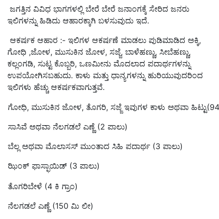
ಜಗತ್ತಿನ ವಿವಿಧ ಭಾಗಗಳಲ್ಲಿ ಬೇರೆ ಬೇರೆ ಜನಾಂಗಕ್ಕೆ ಸೇರಿದ ಜನರು
ಇಲಿಗಳನ್ನು ಹಿಡಿದು ಆಹಾರಕ್ಕಾಗಿ ಬಳಸುವುದು ಇದೆ
.
ಆಕರ್ಷಕ ಆಹಾರ
:-
ಇಲಿಗಳ ಆಕರ್ಷಣೆ ಮಾಡಲು ಪುಡಿಮಾಡಿದ ಅಕ್ಕಿ
,
ಗೋಧಿ
,
ಜೋಳ
,
ಮುಸುಕಿನ ಜೋಳ
,
ಸಜ್ಜೆ
,
ಬಾಳೆಹಣ್ಣು
,
ಸೀಬೆಹಣ್ಣು
,
ಕಲ್ಲಂಗಡಿ
,
ಸುಟ್ಟ ಕೊಬ್ಬರಿ
,
ಒಣಮೀನು ಮೊದಲಾದ ಪದಾರ್ಥಗಳನ್ನು
ಉಪಯೋಗಿಸಬಹುದು
.
ಕಾಳು ಮತ್ತು ಧಾನ್ಯಗಳನ್ನು ಹುರಿಯುವುದರಿಂದ
ಇಲಿಗಳು ಹೆಚ್ಚು ಆಕರ್ಷಕವಾಗುತ್ತವೆ
.
ಗೋಧಿ
,
ಮುಸುಕಿನ ಜೋಳ
,
ತೊಗರಿ
,
ಸಜ್ಜೆ ಇವುಗಳ ಕಾಳು ಅಥವಾ ಹಿಟ್ಟು
(9
ಸಾಸಿವೆ ಅಥವಾ ನೆಲಗಡಲೆ ಎಣ್ಣೆ
(2
ಪಾಲು
)
ಬೆಲ್ಲ ಅಥವಾ ಮೊಲಾಸಸ್ ಮುಂತಾದ ಸಿಹಿ ಪದಾರ್ಥ
(3
ಪಾಲು
)
ಝಿಂಕ್ ಫಾಸ್ಫಾಯಿಡ್
(3
ಪಾಲು
)
ತೊಗರಿಬೇಳೆ
(4
ಕಿ ಗ್ರಾಂ
)
ನೆಲಗಡಲೆ ಎಣ್ಣೆ
(150
ಮಿ ಲೀ
)