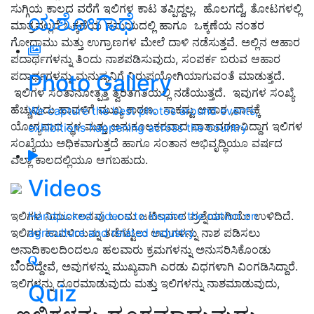
ಸುಗ್ಗಿಯ ಕಾಲದ ವರೆಗೆ ಇಲಿಗಳ ಕಾಟ ತಪ್ಪಿದ್ದಲ್ಲ
.
ಹೊಲಗದ್ದೆ
,
ತೋಟಗಳಲ್ಲಿ
ಯಶೋಗಾಥೆ
ಮಾತ್ರವಲ್ಲದೆ ಒಕ್ಕಣೆಯ ಸಮಯದಲ್ಲಿ ಹಾಗೂ
ಒಕ್ಕಣೆಯ ನಂತರ
ಗೋದಾಮು ಮತ್ತು ಉಗ್ರಾಣಗಳ ಮೇಲೆ ದಾಳಿ ನಡೆಸುತ್ತವೆ
.
ಅಲ್ಲಿನ ಆಹಾರ
ಪದಾರ್ಥಗಳನ್ನು ತಿಂದು ನಾಶಪಡಿಸುವುದು
,
ಸಂಪರ್ಕ ಬರುವ ಆಹಾರ
ಪದಾರ್ಥಗಳನ್ನು ಮನುಷ್ಯನಿಗೆ ನಿರುಪಯೋಗಿಯಾಗುವಂತೆ ಮಾಡುತ್ತದೆ
.
Photo Gallery
ಇಲಿಗಳ ಸಂತಾನೋತ್ಪತ್ತಿ ತ್ವರಿತಗತಿಯಲ್ಲಿ ನಡೆಯುತ್ತದೆ
.
ಇವುಗಳ ಸಂಖ್ಯೆ
ಹೆಚ್ಚುವುದು ಹಾವಳಿಗೆ ಮುಖ್ಯ ಕಾರಣ
.
ಸಾಕಷ್ಟು ಆಹಾರ
,
ವಾಸಕ್ಕೆ
We capture the best photos around events,
ಯೋಗ್ಯವಾದ ಸ್ಥಳ ಮತ್ತು ಅನುಕೂಲಕರವಾದ ವಾತಾವರಣವಿದ್ದಾಗ ಇಲಿಗಳ
exhibitions happening across the country
ಸಂಖ್ಯೆಯು ಅಧಿಕವಾಗುತ್ತದೆ ಹಾಗೂ ಸಂತಾನ ಅಭಿವೃದ್ಧಿಯೂ ವರ್ಷದ
ಎಲ್ಲಾ ಕಾಲದಲ್ಲಿಯೂ ಆಗಬಹುದು
.
Videos
ಇಲಿಗಳ ನಿರ್ಮೂಲನವು ಒಂದು ಜಟಿಲವಾದ ಪ್ರಶ್ನೆಯಾಗಿಯೇ ಉಳಿದಿದೆ
.
Handpicked videos to inspire the nation on
ಇಲಿಗಳ ಹಾವಳಿಯನ್ನು ತಡೆಗಟ್ಟಲು ಅವುಗಳನ್ನು ನಾಶ ಪಡಿಸಲು
agriculture and related industry
ಅನಾದಿಕಾಲದಿಂದಲೂ ಹಲವಾರು ಕ್ರಮಗಳನ್ನು ಅನುಸರಿಸಿಕೊಂಡು
ಬಂದಿದ್ದೇವೆ
,
ಅವುಗಳನ್ನು ಮುಖ್ಯವಾಗಿ ಎರಡು ವಿಧಗಳಾಗಿ ವಿಂಗಡಿಸಿದ್ದಾರೆ
.
ಇಲಿಗಳನ್ನು ದೂರಮಾಡುವುದು ಮತ್ತು ಇಲಿಗಳನ್ನು ನಾಶಮಾಡುವುದು
,
Quiz