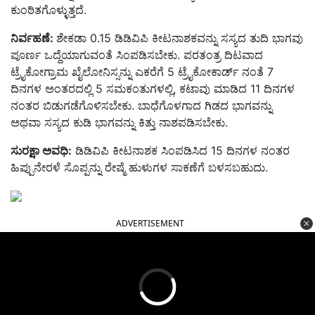
ಕುಂಠಿತಗೊಳ್ಳುತ್ತದೆ
.
ನಿರ್ವಹಣೆ:
ಶೇಕಡಾ
0.15
ಡಿಡಿವಿಪಿ ಕೀಟನಾಶಕವನ್ನು ಸಸ್ಯದ ತುದಿ ಭಾಗವು
ಪೂರ್ಣ ಒದ್ದೆಯಾಗುವಂತೆ ಸಿಂಪಡಿಸಬೇಕು
.
ಪರತಂತ್ರ ದಿಟವಾದ
ಟ್ರೈಕೋಗ್ರಾಮ ಖೈಲೋನಿಸ್ಸನ್ನು ಎಕರೆಗೆ
5
ಟ್ರೈಕೋಕಾರ್ಡ್ ನಂತೆ
7
ದಿನಗಳ ಅಂತರದಲ್ಲಿ
5
ಸಮಕಂತುಗಳಲ್ಲಿ
,
ಕಟಾವು ಮಾಡಿದ
11
ದಿನಗಳ
ನಂತರ ಬಿಡುಗಡೆಗೊಳಿಸಬೇಕು
.
ಬಾಧೆಗೊಳಗಾದ ಗಿಡದ ಭಾಗವನ್ನು
ಅಥವಾ ಸಸ್ಯದ ಕುಡಿ ಭಾಗವನ್ನು ಕಿತ್ತು ನಾಶಪಡಿಸಬೇಕು
.
ಸುರಕ್ಷಾ ಅವಧಿ
:
ಡಿಡಿವಿಪಿ ಕೀಟನಾಶಕ ಸಿಂಪಡಿಸಿದ
15
ದಿನಗಳ ನಂತರ
ಹಿಪ್ಪುನೇರಳೆ ಸೊಪ್ಪನ್ನು ರೇಷ್ಮೆ ಹುಳುಗಳ ಸಾಕಣೆಗೆ ಬಳಸಬಹುದು
.
ADVERTISEMENT