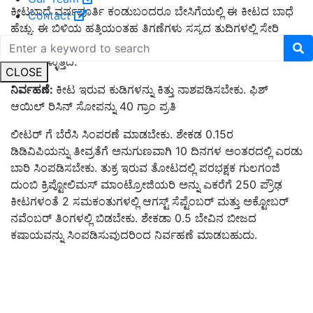
ಕೀಟಬಾಧೆ ವರ್ಷಪೂರ್ತಿ ಕಂಡುಬಂದರೂ ಬೇಸಿಗೆಯಲ್ಲಿ ಈ ಕೀಟದ ಬಾಧೆ
Contact
ಹೆಚ್ಚು
.
ಈ ಬಿಳಿಯ ಹತ್ತಿಯಂತಹ ತಿಗಣೆಗಳು ಸಸ್ಯದ ತುದಿಗಳಲ್ಲಿ ಸೇರಿ
ರಸವನ್ನು ಹೀರುತ್ತವೆ
.
ಕುಡಿಯ ಎಲೆಗಳು ಸುಕ್ಕುಗಟ್ಟಿ ಸೊಪ್ಪಿನ ಇಳುವರಿ
ಕಡಿತಗೊಳ್ಳುತ್ತದೆ
.
CLOSE
ನಿರ್ವಹಣೆ:
ಕೀಟ ಇರುವ ಕುಡಿಗಳನ್ನು ಕಿತ್ತು ನಾಶಪಡಿಸಬೇಕು
.
ಫಿಶ್
ಆಯಿಲ್ ರಿಸಿನ್ ಸೋಪನ್ನು
40
ಗ್ರಾಂ ಪ್ರತಿ
ಲೀಟರ್ ಗೆ ಬೆರೆಸಿ ಸಿಂಪರಣೆ ಮಾಡಬೇಕು
.
ಶೇಕಡ
0.15
ರ
ಡಿಡಿವಿಪಿಯನ್ನು
ತೀವ್ರತೆಗೆ ಅನುಗುಣವಾಗಿ
10
ದಿನಗಳ ಅಂತರದಲ್ಲಿ ಎರಡು
ಬಾರಿ ಸಿಂಪಡಿಸಬೇಕು
.
ತುಕ್ರ ಇರುವ ತೋಟದಲ್ಲಿ ಪರಭಕ್ಷಕ ಗುಲಗಂಜಿ
ದುಂಬಿ ಕ್ರಿಪ್ಟೋಲಿಮಸ್ ಮಾಂಟ್ರೋಜಿಯರಿ ಅನ್ನು ಎಕರೆಗೆ
250
ಪ್ರೌಢ
ಕೀಟಗಳಂತೆ
2
ಸಮಕಂತುಗಳಲ್ಲಿ ಆಗಸ್ಟ್ ಸೆಪ್ಟೆಂಬರ್ ಮತ್ತು ಅಕ್ಟೋಬರ್
ನವೆಂಬರ್ ತಿಂಗಳಲ್ಲಿ ಬಿಡಬೇಕು
.
ಶೇಕಡಾ
0.5
ಬೇವಿನ ಬೀಜದ
ಕಷಾಯವನ್ನು ಸಿಂಪಡಿಸುವುದರಿಂದ ನಿರ್ವಹಣೆ ಮಾಡಬಹುದು
.