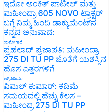
ಇದೋ ಅಂಕಿತ್ ಪಾಟೀಲ್ ಮತ್ತು
ಮಹೀಂದ್ರಾ 605 NOVO ಟ್ರಾಕ್ಟರ್
ಬಗ್ಗೆ ನಿಮ್ಮ ಹಿಂದಿ ಡಾಕ್ಯುಮೆಂಟ್‌ನ
ಕನ್ನಡ ಅನುವಾದ:
ಯಶೋಗಾಥೆ
ಪ್ರಹಲಾದ್ ಪ್ರಜಾಪತಿ: ಮಹೀಂದ್ರಾ
275 DI TU PP ಜೊತೆಗೆ ಯಶಸ್ಸಿನ
ಹೊಸ ಎತ್ತರಗಳಿಗೆ
ಅಗ್ರಿಪಿಡಿಯಾ
ವಿಮಲ್ ಕುಮಾರ್: ಕಡಿಮೆ
ಸಮಯದಲ್ಲಿ ಹೆಚ್ಚು ಕೆಲಸ –
ಮಹೀಂದ್ರ 275 DI TU PP