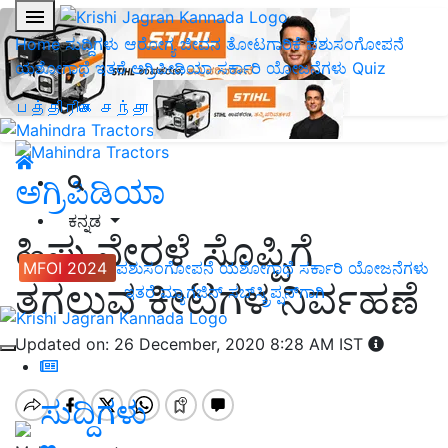
Home
ಸುದ್ದಿಗಳು
ಆರೋಗ್ಯ ಜೀವನ
ತೋಟಗಾರಿಕೆ
ಪಶುಸಂಗೋಪನೆ
ಯಶೋಗಾಥೆ
ಇತರೆ
ಅಗ್ರಿಪೀಡಿಯಾ
ಸರ್ಕಾರಿ ಯೋಜನೆಗಳು
Quiz
பத்திரிகை சந்தா
ಅಗ್ರಿಪಿಡಿಯಾ
ಕನ್ನಡ
ಹಿಪ್ಪುನೇರಳೆ ಸೊಪ್ಪಿಗೆ
MFOI 2024
ಪಶುಸಂಗೋಪನೆ
ಯಶೋಗಾಥೆ
ಸರ್ಕಾರಿ ಯೋಜನೆಗಳು
ತಗಲುವ ಕೀಟಗಳ ನಿರ್ವಹಣೆ
ಇತರೆ
ಮ್ಯಾಗಜಿನ್‌ ಸಬ್‌ಸ್ಕ್ರಿಪ್ಷನ್‌ಗಾಗಿ
Updated on: 26 December, 2020 8:28 AM IST
ಸುದ್ದಿಗಳು