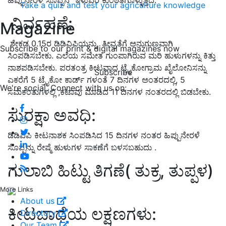
Take a quiz and test your agriculture knowledge
ನಿರ್ವಹಣೆ
:
Magazine
ಶೇಕಡ
0.15
ರ ಡಿಡಿವಿಪಿಯನ್ನು
ತೀವ್ರತೆಗೆ ಅನುಗುಣವಾಗಿ
Subscribe to our print & digital magazines now
ಸಿಂಪಡಿಸಬೇಕು
.
ಎಲೆಯ ಸಮೇತ ಗುಂಪಾಗಿರುವ ಮರಿ ಹುಳುಗಳನ್ನು ಕಿತ್ತು
ನಾಶಪಡಿಸಬೇಕು
.
ಪರತಂತ್ರ ಕೀಟವಾದ ಟ್ರೈಕೋಗ್ರಾಮ ಖೈಲೋನಿಸನ್ನು
Subscribe
ಎಕರೆಗೆ
5
ಟ್ರೈಕೋ ಕಾರ್ಡ್ ಗಳಂತೆ
7
ದಿನಗಳ ಅಂತರದಲ್ಲಿ
, 5
We're social. Connect with us on:
ಸಮಕಂತುಗಳಲ್ಲಿ
,
ಕಟಾವು ಮಾಡಿದ
11
ದಿನಗಳ ನಂತರದಲ್ಲಿ ಬಿಡಬೇಕು
.
ಸುರಕ್ಷಾ ಅವಧಿ
:
ಡಿಡಿವಿಪಿ ಕೀಟನಾಶಕ ಸಿಂಪಡಿಸಿದ
15
ದಿನಗಳ ನಂತರ ಹಿಪ್ಪುನೇರಳೆ
ಸೊಪ್ಪನ್ನು ರೇಷ್ಮೆ ಹುಳುಗಳ ಸಾಕಣೆಗೆ ಬಳಸಬಹುದು
.
ಗುಲಾಬಿ ಹಿಟ್ಟು ತಿಗಣೆ
(
ತುಕ್ರ
,
ತುಪ್ಪಳ
)
More Links
About us
ಕೀಟಬಾಧೆಯ ಲಕ್ಷಣಗಳು
:
Directory
Our Team