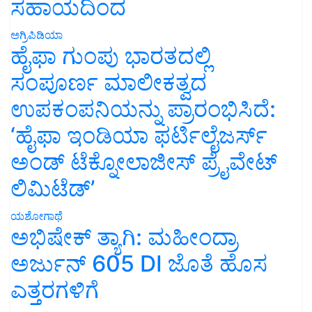
ಸಹಾಯದಿಂದ
ಅಗ್ರಿಪಿಡಿಯಾ
ಹೈಫಾ ಗುಂಪು ಭಾರತದಲ್ಲಿ
ಸಂಪೂರ್ಣ ಮಾಲೀಕತ್ವದ
ಉಪಕಂಪನಿಯನ್ನು ಪ್ರಾರಂಭಿಸಿದೆ:
‘ಹೈಫಾ ಇಂಡಿಯಾ ಫರ್ಟಿಲೈಜರ್ಸ್
ಅಂಡ್ ಟೆಕ್ನೋಲಾಜೀಸ್ ಪ್ರೈವೇಟ್
ಲಿಮಿಟೆಡ್’
ಯಶೋಗಾಥೆ
ಅಭಿಷೇಕ್ ತ್ಯಾಗಿ: ಮಹೀಂದ್ರಾ
ಅರ್ಜುನ್ 605 DI ಜೊತೆ ಹೊಸ
ಎತ್ತರಗಳಿಗೆ