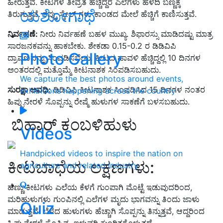
ಹೀರುತ್ತವೆ
.
ಕೀಟಗಳ ತೀವ್ರತೆ ಹೆಚ್ಚಿದ್ದರೆ
ಎಲೆಗಳು ಹಳದಿ ಬಣ್ಣಕ್ಕೆ
ಯಶೋಗಾಥೆ
ತಿರುಗುತ್ತವೆ
.
ಕಪ್ಪು ಸ್ಕೇಲ್ ಗಳು ಕಾಂಡದ ಮೇಲೆ ಹೆಚ್ಚಿಗೆ ಕಾಣಿಸುತ್ತವೆ
.
ನಿರ್ವಹಣೆ:
ನೀರು ನಿರ್ವಹಣೆ ಬಹಳ ಮುಖ್ಯ
.
ಶಿಫಾರಸ್ಸು ಮಾಡಿದಷ್ಟು ಮಾತ್ರ
ಸಾರಜನಕವನ್ನು ಹಾಕಬೇಕು
.
ಶೇಕಡಾ
0.15-0.2
ರ
ಡಿಡಿವಿಪಿ
Photo Gallery
ದ್ರಾವಣವನ್ನು ಸಿಂಪಡಿಸಬೇಕು
.
ಕೀಟದ ಹಾವಳಿ ಹೆಚ್ಚಿದ್ದಲ್ಲಿ
10
ದಿನಗಳ
ಅಂತರದಲ್ಲಿ ಮತ್ತೊಮ್ಮೆ ಕೀಟನಾಶಕ ಸಿಂಪಡಿಸಬಹುದು
.
We capture the best photos around events,
ಸುರಕ್ಷಾ ಅವಧಿ:
ಡಿಡಿವಿಪಿ ಕೀಟನಾಶಕ ಸಿಂಪಡಿಸಿದ
15
ದಿನಗಳ ನಂತರ
exhibitions happening across the country
ಹಿಪ್ಪುನೇರಳೆ ಸೊಪ್ಪನ್ನು ರೇಷ್ಮೆ ಹುಳುಗಳ ಸಾಕಣೆಗೆ ಬಳಸಬಹುದು
.
ಬಿಹಾರ್ ಕಂಬಳಿಹುಳು
Videos
Handpicked videos to inspire the nation on
ಕೀಟಬಾಧೆಯ ಲಕ್ಷಣಗಳು
:
agriculture and related industry
ಹೆಣ್ಣು ಕೀಟಗಳು ಎಲೆಯ ಕೆಳಗೆ ಗುಂಪಾಗಿ ಮೊಟ್ಟೆ ಇಡುವುದರಿಂದ
,
ಮರಿಹುಳುಗಳು ಗುಂಪಿನಲ್ಲಿ ಎಲೆಗಳ ಮೃದು ಭಾಗವನ್ನು ತಿಂದು ಜಾಳು
Quiz
ಮಾಡುತ್ತವೆ
.
ಬೆಳೆದ ಹುಳುಗಳು ಹೆಚ್ಚಾಗಿ ಸೊಪ್ಪನ್ನು ತಿನ್ನುತ್ತವೆ
,
ಆದ್ದರಿಂದ
ಹಿಪ್ಪುನೇರಳೆ ಸೊಪ್ಪಿನ
ಇಳುವರಿ ಕುಂಠಿತಗೊಳ್ಳುತ್ತದೆ
.