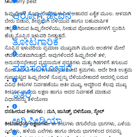
Mulberry pest
ಆರೋಗ್ಯ ಜೀವನ
ಹಿಪ್ಪುನೇರಳೆ ಸೊಪ್ಪು ರೇಷ್ಮೆ ಹುಳುವಿನ ಆಹಾರದ ಏಕೈಕ ಮೂಲ
.
ಆಳವಾಗಿ
ಬೇರು ಬಿಡುವ
,
ಶೀಘ್ರವಾಗಿ ಬೆಳೆಯುವ ಹಾಗೂ ಬಹುವಾರ್ಷಿಕ
ಸಸ್ಯವಾಗಿರುವ ಹಿಪ್ಪುನೇರಳೆಯು
,
ನೀಡುವ ಪೋಷಕಾಂಶಗಳಿಗೆ ಸ್ಪಂದಿಸಿ
ಹೆಚ್ಚು ಸೊಪ್ಪಿನ ಇಳುವರಿ ನೀಡುತ್ತದೆ
.
ತೋಟಗಾರಿಕೆ
ಸೊಪ್ಪಿನ ಇಳುವರಿಯ ಪ್ರಮಾಣ ಮುಖ್ಯವಾಗಿ ಮೂರು ಅಂಶಗಳ ಮೇಲೆ
ಅವಲಂಬಿತವಾಗಿರುತ್ತದೆ
.
ಅವುಗಳೆಂದರೆ ಹಿಪ್ಪುನೇರಳೆ ತಳಿ
,
ಅನುಸರಿಸಬೇಕಾದ ವ್ಯವಸಾಯಿಕ ಪದ್ಧತಿಗಳು ಮತ್ತು ಗಿಡಗಳಿಗೆ ತಗುಲುವ
ಪಶುಸಂಗೋಪನೆ
ರೋಗ ಹಾಗೂ ಕೀಟಗಳ ಸಮಗ್ರ ಹತೋಟಿ ಕ್ರಮಗಳು
.
ಅದೇ ರೀತಿ ಉತ್ತಮ
ಗುಣಮಟ್ಟದ ಹಿಪ್ಪುನೇರಳೆ ಸೊಪ್ಪನ್ನು ಬೆಳೆಯಬೇಕಾದರೆ ಅದರಲ್ಲಿ ಬರುವ
ವಿವಿಧ ಕೀಟಗಳ ನಿರ್ವಹಣೆಯು ಅತೀ ಮುಖ್ಯ
,
ಆದ್ದರಿಂದ ಕೆಲವು ಮುಖ್ಯ
ಇತರೆ
ಕೀಟಗಳ ಬಾಧೆಯ ಲಕ್ಷಣ ಹಾಗೂ ಅದರ ನಿರ್ವಹಣೆ ಮಾಡುವ
ವಿಧಾನವನ್ನು ತಿಳಿಯೋಣ
ರಸಹೀರುವ ಕೀಟಗಳು : ನುಸಿ, ಜಾಸಿಡ್ಸ್, ಬಿಳಿನೊಣ, ಸ್ಕೇಲ್
ಅಗ್ರಿಪೀಡಿಯಾ
ಕೀಟಬಾಧೆಯ ಲಕ್ಷಣಗಳು:
ಈ ಕೀಟಗಳು ಚಿಗುರೆಲೆಯ ಭಾಗಗಳು
,
ಎಳೆಯ
ಎಲೆಗಳು
,
ಹಳೆಯ ಎಲೆಗಳು ಹಾಗೂ ಚಿಗುರು ಭಾಗಗಳಿಂದ ರಸವನ್ನು