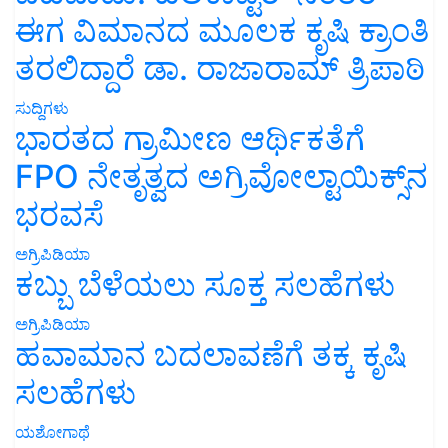
ಈಗ ವಿಮಾನದ ಮೂಲಕ ಕೃಷಿ ಕ್ರಾಂತಿ
ತರಲಿದ್ದಾರೆ ಡಾ. ರಾಜಾರಾಮ್ ತ್ರಿಪಾಠಿ
ಸುದ್ದಿಗಳು
ಭಾರತದ ಗ್ರಾಮೀಣ ಆರ್ಥಿಕತೆಗೆ
FPO ನೇತೃತ್ವದ ಅಗ್ರಿವೋಲ್ಟಾಯಿಕ್ಸ್‌ನ
ಭರವಸೆ
ಅಗ್ರಿಪಿಡಿಯಾ
ಕಬ್ಬು ಬೆಳೆಯಲು ಸೂಕ್ತ ಸಲಹೆಗಳು
ಅಗ್ರಿಪಿಡಿಯಾ
ಹವಾಮಾನ ಬದಲಾವಣೆಗೆ ತಕ್ಕ ಕೃಷಿ
ಸಲಹೆಗಳು
ಯಶೋಗಾಥೆ