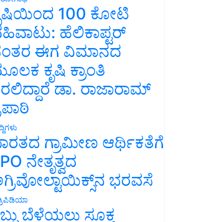
ೃಷಿಯಿಂದ 100 ಕೋಟಿ
ಹಿವಾಟು: ಹೆಲಿಕಾಪ್ಟರ್
ಂತರ ಈಗ ವಿಮಾನದ
ೂಲಕ ಕೃಷಿ ಕ್ರಾಂತಿ
ರಲಿದ್ದಾರೆ ಡಾ. ರಾಜಾರಾಮ್
್ರಿಪಾಠಿ
್ದಿಗಳು
ಾರತದ ಗ್ರಾಮೀಣ ಆರ್ಥಿಕತೆಗೆ
PO ನೇತೃತ್ವದ
ಗ್ರಿವೋಲ್ಟಾಯಿಕ್ಸ್‌ನ ಭರವಸೆ
್ರಿಪಿಡಿಯಾ
ಬ್ಬು ಬೆಳೆಯಲು ಸೂಕ್ತ