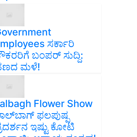
overnment
mployees ಸರ್ಕಾರಿ
ೌಕರರಿಗೆ ಬಂಪರ್‌ ಸುದ್ದಿ:
ಣದ ಮಳೆ!
albagh Flower Show
ಾಲ್‌ಬಾಗ್ ಫಲಪುಷ್ಪ
್ರದರ್ಶನ ಇಷ್ಟು ಕೋಟಿ