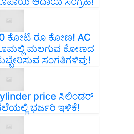
ೂಪಾಯಿ ಆದಾಯ ಸಂಗ್ರಹ!
0 ಕೋಟಿ ರೂ ಕೋಣ! AC
ೂಮಲ್ಲಿ ಮಲಗುವ ಕೋಣದ
ುಬ್ಬೇರಿಸುವ ಸಂಗತಿಗಳಿವು!
ylinder price ಸಿಲಿಂಡರ್‌
ೆಲೆಯಲ್ಲಿ ಭರ್ಜರಿ ಇಳಿಕೆ!