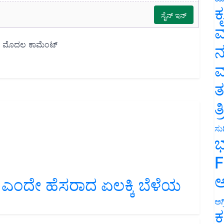
ಕ
ವ
ನ
ಮ
ತ
ತ
ಸುದ
ಭ
F
ಅ
ಎಂದೇ ಹೆಸರಾದ ಏಲಕ್ಕಿ ಬೆಳೆಯ
ಅಗ
ಕ