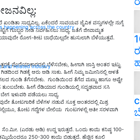
ರ
ಜನವಿಲ್ಲ:
 ಖಂಡಿತಾ ಸಾಧ್ಯವಿಲ್ಲ. ಏಕೆಂದರೆ ಸಾವಯವ ಜೈವಿಕ ವಸ್ತುಗಳಲ್ಲೇ ನುಗ್ಗೆ
ns happening across the country
ಟಿಗೆ ಗೊಬ್ಬರ ನೀಡಿ ನಿರ್ವಹಿಸಲು ಸಾಧ್ಯ. ಜತೆಗೆ ಜೀವಾಮೃತ
1
ಸಿದರೆ ಯಾವುದೇ ರೋಗ-ಕೀಟ ಬಾಧೆಯಿಲ್ಲದೇ ಹುಸುಲಾಗಿ ಬೆಳೆಯುತ್ತವೆ.
ರ
ಹ
ತ್ತರಕ್ಕೆ ಪೊದೆಯಾಕಾರದಲ್ಲಿ ಬೆಳೆಸಬೇಕು, ಹೀಗಾಗಿ ಜಾಸ್ತಿ ಅಂತರ ಇಟ್ಟು
e and related industry
ಗಿಡದಿಂದ ಗಿಡಕ್ಕೆ ಆರು ಅಡಿ ಸಾಕು. ಹೀಗೆ ನಿಮ್ಮ ಜಮೀನಿನಲ್ಲಿ ಅಳತೆ
ದ ಗುಂಡಿ ತೆಗೆಸಬೇಕು. ಗುಂಡಿಯಿಂದ ತೆಗೆದ ಮಣ್ಣು ಹಾಗೂ ಅಷ್ಟೇ
ಡಿಗೆ ತುಂಬಬೇಕು. ಹೀಗೆ ರೆಡಿಯಾದ ಗುಂಡಿಯಲ್ಲಿ ಸದೃಢವಾದ ಸಸಿ
ಿ ಬೇಗ ಬೇಗ ಇಳುವರಿ ಪಡೆಯಲು ಸಾಧ್ಯ.
c
ವುದೇ ತೋಟಗಾರಿಕೆ ಬೆಳೆಗಳ ನಡುವೆ ಸೂಕ್ತ ಅಂತರದಲ್ಲಿ ಮಿಶ್ರ
್ಕದಲ್ಲಿಯೂ, ತೋಟ ಗದ್ದೆಗಳ ಬೇಲಿಯ ಗುಂಟಗಳಲ್ಲಿ ಅತೀ ಸರಳವಾಗಿ
ಬ
ೆಂ.ಮೀ. (ಎರಡು ಅಡಿ) ಉದ್ದ ಇರುತ್ತದೆ. ಒಂದು ಕಾಯಿ ಕನಿಷ್ಠ 100-
ಕಮ್ಮಿಯೆಂದರೂ 250-300 ಕಾಯಿ ಬಿಡುತ್ತದೆ. ಹೆಚ್ಚಿನ ಕೂಲಿ