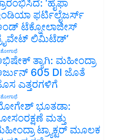
್ರಾರಂಭಿಸಿದೆ: ‘ಹೈಫಾ
ಂಡಿಯಾ ಫರ್ಟಿಲೈಜರ್ಸ್
ಂಡ್ ಟೆಕ್ನೋಲಾಜೀಸ್
್ರೈವೇಟ್ ಲಿಮಿಟೆಡ್’
ಶೋಗಾಥೆ
ಭಿಷೇಕ್ ತ್ಯಾಗಿ: ಮಹೀಂದ್ರಾ
ರ್ಜುನ್ 605 DI ಜೊತೆ
ೊಸ ಎತ್ತರಗಳಿಗೆ
ಶೋಗಾಥೆ
ೋಗೇಶ್ ಭೂತಡಾ:
ೋಸಂರಕ್ಷಣೆ ಮತ್ತು
ಹೀಂದ್ರಾ ಟ್ರ್ಯಾಕ್ಟರ್ ಮೂಲಕ