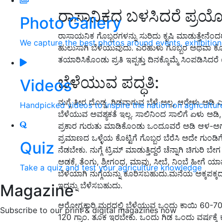
ರಾಸಾನಿಕದ ಬಳಸಿದರೆ ಪ್ರಯೋ
Photo Gallery
ರಾಸಾಯನಿಕ ಗೊಬ್ಬರಗಳನ್ನು ಸುರಿದು ಕೃಷಿ ಮಾಡುತ್ತೇನೆಂದರೆ
We capture the best photos around events, exhibitio
ಹುಲುಸಾಗಿ ಬೆಳೆಯುವುದು. ಎರೆಹುಳು ಗೊಬ್ಬರ ಅಥವಾ ಕೊಟ್
ತಯಾರಿಸಿಕೊಂಡು ಪ್ರತಿ ಇಪ್ಪತ್ತು ದಿನಕ್ಕೊಮ್ಮೆ ಸಿಂಪಡಿ
ಬೆಳೆಯುವ ಪದ್ಧತಿ:
Videos
ನುಗ್ಗೆ ತೀರ ದೊಡ್ಡ ಗಿಡವಾಗುವ ಬೆಳೆ ಅಲ್ಲ, ಆರೇಳು ಅಡಿ ಎ
Handpicked videos to inspire the nation on agricultur
ಬೆಳೆಯುವ ಅವಶ್ಯಕತೆ ಇಲ್ಲ. ಸಾಲಿನಿಂದ ಸಾಲಿಗೆ ಏಳು ಅಡಿ, 
ಪ್ರಕಾರ ಗುರುತು ಮಾಡಿಕೊಂಡು ಒಂದೂವರೆ ಅಡಿ ಆಳ-ಅಗಲ
ಪ್ರಮಾಣದ ಒಳ್ಳೆಯ ಕೊಟ್ಟಿಗೆ ಗೊಬ್ಬರ ಬೆರೆಸಿ ಅದೇ ಗುಂ
Quiz
ನೆಡಬೇಕು. ನುಗ್ಗೆ ಟ್ರಿಮ್ ಮಾಡುತ್ತಿದ್ದರೆ ಚೆನ್ನಾಗಿ ಚಿಗುರ
ಅಡಕೆ, ತೆಂಗು, ಶ್ರೀಗಂಧ, ಮಾವು, ಸೀಬೆ, ನಿಂಬೆ ಹೀಗೆ ಯಾ
Take a quiz and test your agriculture knowledge
ಬೆಳೆಯಾಗಿ ನುಗ್ಗೆಯನ್ನು ಕೂರಿಸಬಹುದು.ಮನೆಯ ಅಕ್ಕಪಕ
ಇದನ್ನು ಬೆಳೆಸಬಹುದು.
Magazine
ಆರೋಗ್ಯಕಾರಿ ಮರದಲ್ಲಿ ಬೆಳೆಯುವ ಒಂದು ಕಾಯಿ 60-70 ಸ
Subscribe to our print & digital magazines now
120 ಗ್ರಾಂ. ತೂಕ ಇರಬೇಕು. ಒಂದು ಗಿಡ ಒಂದು ವರ್ಷಕ್ಕೆ 