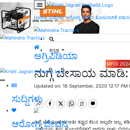
Home
ಸುದ್ದಿಗಳು
ಆರೋಗ್ಯ ಜೀವನ
ತೋಟಗಾರಿಕೆ
ಪಶುಸ
ಕನ್ನಡ
ಅಗ್ರಿಪಿಡಿಯಾ
MFOI 202
ನುಗ್ಗೆ ಬೇಸಾಯ ಮಾಡಿ
Updated on: 18 September, 2020 12:17 PM
ಸುದ್ದಿಗಳು
ಆರೋಗ್ಯ ಜೀವನ
ನುಗ್ಗೆ ಬೆಳೆಯುವುದು ಅತೀ ಕಷ್ಟದ ಕೆಲಸ ಅಲ್ಲವೇ ಅಲ್ಲ,
ನುಗ್ಗೆಯನ್ನು ತಮ್ಮ ಹೊಲಗದ್ದೆಗಳಲ್ಲಿ ಅಥವಾ ಪಾಳು ಬಿದ್ದ