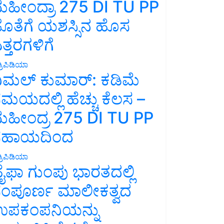
ಹೀಂದ್ರಾ 275 DI TU PP
ೊತೆಗೆ ಯಶಸ್ಸಿನ ಹೊಸ
ತ್ತರಗಳಿಗೆ
್ರಿಪಿಡಿಯಾ
ಿಮಲ್ ಕುಮಾರ್: ಕಡಿಮೆ
ಮಯದಲ್ಲಿ ಹೆಚ್ಚು ಕೆಲಸ –
ಹೀಂದ್ರ 275 DI TU PP
ಸಹಾಯದಿಂದ
್ರಿಪಿಡಿಯಾ
ೈಫಾ ಗುಂಪು ಭಾರತದಲ್ಲಿ
ಂಪೂರ್ಣ ಮಾಲೀಕತ್ವದ
ಪಕಂಪನಿಯನ್ನು