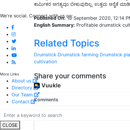
ಕಾರ್ಮಿಕರ ಅಗತ್ಯವೂ ಬೀಳುವುದಿಲ್ಲ. ಉತ್ತಮ ಆರೈಕೆ ಮಾಡ
We're social. Connect with us on:
Published On:
18 September 2020, 12:14 
English Summary:
Profitable drumstick cult
Related Topics
Drumstick
Drumstick farming
Drumstick pla
cultivation
Share your comments
More Links
About us
Directory
Our Team
Contact
CLOSE