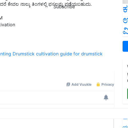
ಿದರೆ ಕೇವಲ ನಾಲ್ಕು ತಿಂಗಳಲ್ಲಿ ಫಸಲನ್ನು ಪಡೆಯಬಹುದು.
ಕ
Subscribe
ಉ
PM
ivation
ವ
nting
Drumstick cultivation
guide for drumstick
L
ಯ