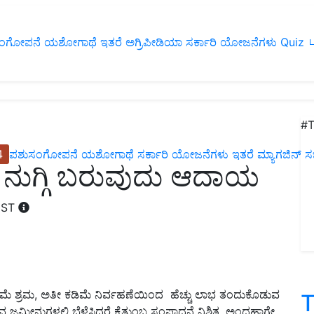
ಂಗೋಪನೆ
ಯಶೋಗಾಥೆ
ಇತರೆ
ಅಗ್ರಿಪೀಡಿಯಾ
ಸರ್ಕಾರಿ ಯೋಜನೆಗಳು
Quiz
ப
#T
4
ಪಶುಸಂಗೋಪನೆ
ಯಶೋಗಾಥೆ
ಸರ್ಕಾರಿ ಯೋಜನೆಗಳು
ಇತರೆ
ಮ್ಯಾಗಜಿನ್‌ ಸಬ್‌
: ನುಗ್ಗಿ ಬರುವುದು ಆದಾಯ
 IST
 ಕಡಿಮೆ ಶ್ರಮ, ಅತೀ ಕಡಿಮೆ ನಿರ್ವಹಣೆಯಿಂದ ಹೆಚ್ಚು ಲಾಭ ತಂದುಕೊಡುವ
T
ರುವ ಜಮೀನುಗಳಲ್ಲಿ ಬೆಳೆಸಿದರೆ ಕೈತುಂಬ ಸಂಪಾದನೆ ನಿಶ್ಚಿತ. ಅಂದಹಾಗೇ,