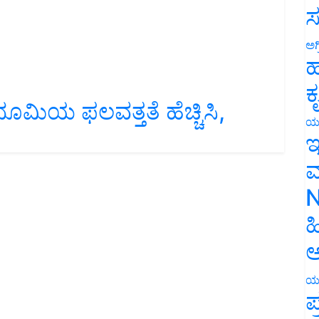
ಸ
ಅಗ
ಹ
ಕ
ೂಮಿಯ ಫಲವತ್ತತೆ ಹೆಚ್ಚಿಸಿ,
ಯ
ಇ
ಮ
N
ಹ
ಅ
ಯ
ಪ