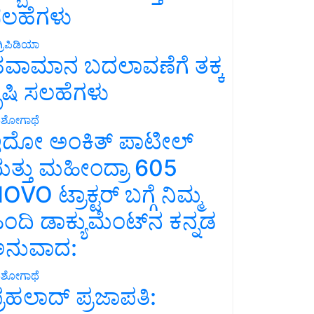
ಲಹೆಗಳು
್ರಿಪಿಡಿಯಾ
ವಾಮಾನ ಬದಲಾವಣೆಗೆ ತಕ್ಕ
ೃಷಿ ಸಲಹೆಗಳು
ಶೋಗಾಥೆ
ದೋ ಅಂಕಿತ್ ಪಾಟೀಲ್
ತ್ತು ಮಹೀಂದ್ರಾ 605
OVO ಟ್ರಾಕ್ಟರ್ ಬಗ್ಗೆ ನಿಮ್ಮ
ಿಂದಿ ಡಾಕ್ಯುಮೆಂಟ್‌ನ ಕನ್ನಡ
ನುವಾದ:
ಶೋಗಾಥೆ
್ರಹಲಾದ್ ಪ್ರಜಾಪತಿ: