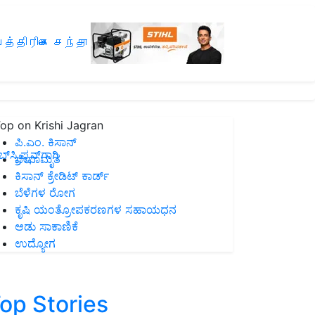
த்திரிகை சந்தா
op on Krishi Jagran
ಪಿ.ಎಂ. ಕಿಸಾನ್
ಸ್ಕ್ರಿಪ್ಷನ್‌ಗಾಗಿ
ಜೀವಾಮೃತ
ಕಿಸಾನ್ ಕ್ರೇಡಿಟ್ ಕಾರ್ಡ್
ಬೆಳೆಗಳ ರೋಗ
ಕೃಷಿ ಯಂತ್ರೋಪಕರಣಗಳ ಸಹಾಯಧನ
ಆಡು ಸಾಕಾಣಿಕೆ
ಉದ್ಯೋಗ
op Stories