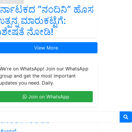
ರ್ನಾಟಕದ “ನಂದಿನಿ” ಹೊಸ
ತ್ಪನ್ನ ಮಾರುಕಟ್ಟೆಗೆ:
ಿಶೇಷತೆ ನೋಡಿ!
View More
We're on WhatsApp! Join our WhatsApp
group and get the most important
updates you need. Daily.
Join on WhatsApp
atest feeds
ಶೋಗಾಥೆ