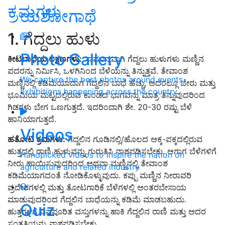
ಕ್ರಮಗಳು
ಯಶೋಗಾಥೆ
1. ಗೆದ್ದಲು ಹುಳು
Photo Gallery
ಕೀಟಬಾಧೆಯ ಲಕ್ಷಣಗಳು:
ಸಾಮಾನ್ಯವಾಗಿ ಗೆದ್ದಲು ಹುಳುಗಳು ಮಣ್ಣಿನ
ಪದರನ್ನು ನಿರ್ಮಿಸಿ, ಒಳಗಿನಿಂದ ಬೆಳೆಯನ್ನು ತಿನ್ನುತ್ತವೆ. ತೇವಾಂಶ
We capture the best photos around events,
ಮಣ್ಣಿನಲ್ಲಿ ಕಡಿಮೆಯಾದಾಗ ಗೆದ್ದಲಿನ ಬಾಧೆ ಹೆಚ್ಚು, ಅದರಲ್ಲೂ ಬೇರು ಮತ್ತು
exhibitions happening across the country
ಭೂಮಿಯ ಮಟ್ಟದಲ್ಲಿರುವ ಕಾಂಡದ ಭಾಗವನ್ನು ಮಾತ್ರ ತಿನ್ನುವುದರಿಂದ
ಗಿಡಗಳು ಬೇಗ ಒಣಗುತ್ತದೆ. ಇದರಿಂದಾಗಿ ಶೇ. 20-30 ರಷ್ಟು ಬೆಳೆ
ಹಾನಿಯಾಗುತ್ತದೆ.
Videos
ಹತೋಟಿ ಕ್ರಮಗಳು:
ಗೆದ್ದಲಿನ ಗೂಡಿನಲ್ಲಿ/ಹೊಲದ ಅಕ್ಕ-ಪಕ್ಕದಲ್ಲಿರುವ
ಹುತ್ತದಲ್ಲಿ ರಾಣಿ ಹುಳುವನ್ನು ಗುರುತಿಸಿ ನಾಶಪಡಿಸಬೇಕು. ಆಗಾಗ ಬೆಳೆಗಳಿಗೆ
Handpicked videos to inspire the nation on
ನೀರು ಹಾಯಿಸುವುದರಿಂದ ಅಥವಾ ಮಣ್ಣಿನಲ್ಲಿ ತೇವಾಂಶ
agriculture and related industry
ಕಡಿಮೆಯಾಗದಂತೆ ನೋಡಿಕೊಳ್ಳುವುದು. ಕಪ್ಪು ಮಣ್ಣಿನ ನೀರಾವರಿ
ಪ್ರದೇಶಗಳಲ್ಲಿ ಮತ್ತು ತೋಟಗಾರಿಕೆ ಬೆಳೆಗಳಲ್ಲಿ ಅಂತರಬೇಸಾಯ
ಮಾಡುವುದರಿಂದ ಗೆದ್ದಲಿನ ಬಾಧೆಯನ್ನು ಕಡಿಮೆ ಮಾಡಬಹುದು.
Quiz
ಹುತ್ತಗಳಿಗೆ ವಿಷಪೂರಿತ ವಸ್ತುಗಳನ್ನು ಹಾಕಿ ಗೆದ್ದಲಿನ ರಾಣಿ ಮತ್ತು ಅದರ
ಸಂತತಿಯನ್ನು ನಾಶಪಡಿಸಬೇಕು.