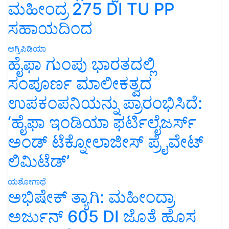
ಮಹೀಂದ್ರ 275 DI TU PP
ಸಹಾಯದಿಂದ
ಅಗ್ರಿಪಿಡಿಯಾ
ಹೈಫಾ ಗುಂಪು ಭಾರತದಲ್ಲಿ
ಸಂಪೂರ್ಣ ಮಾಲೀಕತ್ವದ
ಉಪಕಂಪನಿಯನ್ನು ಪ್ರಾರಂಭಿಸಿದೆ:
‘ಹೈಫಾ ಇಂಡಿಯಾ ಫರ್ಟಿಲೈಜರ್ಸ್
ಅಂಡ್ ಟೆಕ್ನೋಲಾಜೀಸ್ ಪ್ರೈವೇಟ್
ಲಿಮಿಟೆಡ್’
ಯಶೋಗಾಥೆ
ಅಭಿಷೇಕ್ ತ್ಯಾಗಿ: ಮಹೀಂದ್ರಾ
ಅರ್ಜುನ್ 605 DI ಜೊತೆ ಹೊಸ