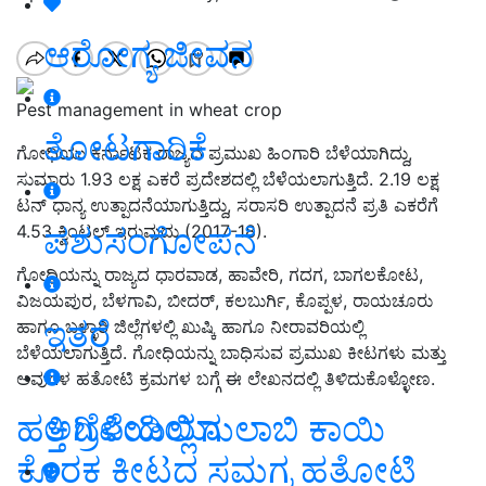
ಆರೋಗ್ಯ ಜೀವನ
Pest management in wheat crop
ತೋಟಗಾರಿಕೆ
ಗೋಧಿ
ಯು ಕರ್ನಾಟಕ ರಾಜ್ಯದ ಪ್ರಮುಖ ಹಿಂಗಾರಿ ಬೆಳೆಯಾಗಿದ್ದು
,
ಸುಮಾರು 1.93 ಲಕ್ಷ ಎಕರೆ ಪ್ರದೇಶದಲ್ಲಿ ಬೆಳೆಯಲಾಗುತ್ತಿದೆ. 2.19 ಲಕ್ಷ
ಟನ್ ಧಾನ್ಯ ಉತ್ಪಾದನೆಯಾಗುತ್ತಿದ್ದು,
ಸರಾಸರಿ ಉತ್ಪಾದನೆ ಪ್ರತಿ ಎಕರೆಗೆ
ಪಶುಸಂಗೋಪನೆ
4.53 ಕ್ವಿಂಟಲ್ ಇರುವುದು (2017-18).
ಗೋಧಿ
ಯನ್ನು ರಾಜ್ಯದ ಧಾರವಾಡ
, ಹಾವೇರಿ, ಗದಗ, ಬಾಗಲಕೋಟ,
ವಿಜಯಪುರ, ಬೆಳಗಾವಿ, ಬೀದರ್, ಕಲಬುರ್ಗಿ, ಕೊಪ್ಪಳ, ರಾಯಚೂರು
ಇತರೆ
ಹಾಗೂ ಬಳ್ಳಾರಿ ಜಿಲ್ಲೆಗಳಲ್ಲಿ ಖುಷ್ಕಿ ಹಾಗೂ ನೀರಾವರಿಯಲ್ಲಿ
ಬೆಳೆಯಲಾಗುತ್ತಿದೆ. ಗೋಧಿ
ಯನ್ನು ಬಾಧಿಸುವ ಪ್ರಮುಖ ಕೀಟಗಳು ಮತ್ತು
ಅವುಗಳ ಹತೋಟಿ ಕ್ರಮಗಳ ಬಗ್ಗೆ ಈ
ಲೇಖನದಲ್ಲಿ
ತಿಳಿದುಕೊಳ್ಳೋಣ.
ಅಗ್ರಿಪೀಡಿಯಾ
ಹತ್ತಿ ಬೆಳೆಯಲ್ಲಿ ಗುಲಾಬಿ ಕಾಯಿ
ಕೊರಕ ಕೀಟದ ಸಮಗ್ರ ಹತೋಟಿ