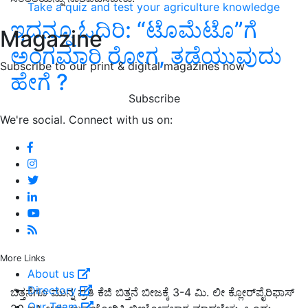
Take a quiz and test your agriculture knowledge
ಇದನ್ನೂ ಓದಿರಿ: “ಟೊಮೆಟೊ”ಗೆ
Magazine
ಅಂಗಮಾರಿ ರೋಗ, ತಡೆಯುವುದು
Subscribe to our print & digital magazines now
ಹೇಗೆ ?
Subscribe
We're social. Connect with us on:
More Links
About us
Directory
ಬಿತ್ತನೆಗೂ ಮುನ್ನ ಪ್ರತಿ
ಕೆಜಿ ಬಿತ್ತನೆ ಬೀಜಕ್ಕೆ
3-4 ಮಿ. ಲೀ ಕ್ಲೋರ್‌ಪೈರಿಫಾಸ್
Our Team