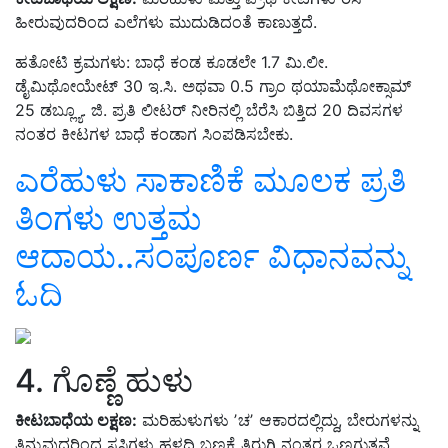
ಹೀರುವುದರಿಂದ ಎಲೆಗಳು ಮುದುಡಿದಂತೆ ಕಾಣುತ್ತದೆ.
ಹತೋಟಿ ಕ್ರಮಗಳು: ಬಾಧೆ ಕಂಡ ಕೂಡಲೇ 1.7 ಮಿ.ಲೀ.
ಡೈಮಿಥೋಯೇಟ್ 30 ಇ.ಸಿ. ಅಥವಾ 0.5 ಗ್ರಾಂ ಥಯಾಮೆಥೋಕ್ಸಾಮ್
25 ಡಬ್ಲ್ಯೂ
. ಜಿ. ಪ್ರ
ತಿ
ಲೀಟರ್ ನೀರಿನಲ್ಲಿ ಬೆರೆಸಿ ಬಿತ್ತಿದ
20 ದಿವಸಗಳ
ನಂತರ ಕೀಟಗಳ ಬಾಧೆ ಕಂಡಾಗ ಸಿಂಪಡಿಸಬೇಕು.
ಎರೆಹುಳು ಸಾಕಾಣಿಕೆ ಮೂಲಕ ಪ್ರತಿ
ತಿಂಗಳು ಉತ್ತಮ
ಆದಾಯ..ಸಂಪೂರ್ಣ ವಿಧಾನವನ್ನು
ಓದಿ
4. ಗೊಣ್ಣೆ ಹುಳು
ಕೀಟಬಾಧೆಯ ಲಕ್ಷಣ:
ಮರಿಹುಳುಗಳು ʼಚʼ ಆಕಾರದಲ್ಲಿದ್ದು,
ಬೇರುಗಳನ್ನು
ತಿನ್ನುವುದರಿಂದ ಸಸಿಗಳು ಹಳದಿ ಬಣ್ಣಕ್ಕೆ ತಿರುಗಿ ನಂತರ ಒಣಗುತ್ತವೆ
.