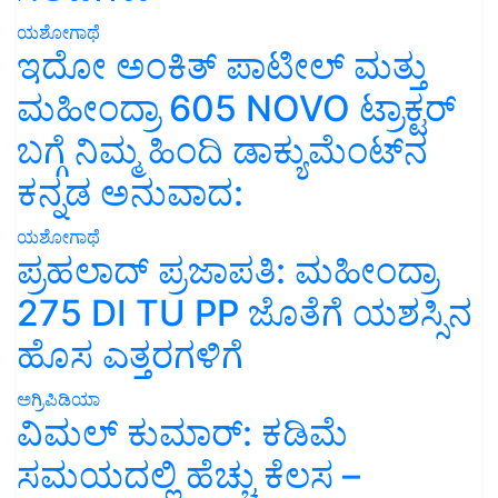
ಯಶೋಗಾಥೆ
ಇದೋ ಅಂಕಿತ್ ಪಾಟೀಲ್ ಮತ್ತು
ಮಹೀಂದ್ರಾ 605 NOVO ಟ್ರಾಕ್ಟರ್
ಬಗ್ಗೆ ನಿಮ್ಮ ಹಿಂದಿ ಡಾಕ್ಯುಮೆಂಟ್‌ನ
ಕನ್ನಡ ಅನುವಾದ:
ಯಶೋಗಾಥೆ
ಪ್ರಹಲಾದ್ ಪ್ರಜಾಪತಿ: ಮಹೀಂದ್ರಾ
275 DI TU PP ಜೊತೆಗೆ ಯಶಸ್ಸಿನ
ಹೊಸ ಎತ್ತರಗಳಿಗೆ
ಅಗ್ರಿಪಿಡಿಯಾ
ವಿಮಲ್ ಕುಮಾರ್: ಕಡಿಮೆ
ಸಮಯದಲ್ಲಿ ಹೆಚ್ಚು ಕೆಲಸ –