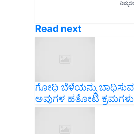
Read next
ಗೋಧಿ ಬೆಳೆಯನ್ನು ಬಾಧಿಸುವ
ಅವುಗಳ ಹತೋಟಿ ಕ್ರಮಗಳು