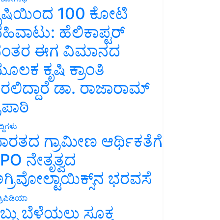
ೃಷಿಯಿಂದ 100 ಕೋಟಿ
ಹಿವಾಟು: ಹೆಲಿಕಾಪ್ಟರ್
ಂತರ ಈಗ ವಿಮಾನದ
ೂಲಕ ಕೃಷಿ ಕ್ರಾಂತಿ
ರಲಿದ್ದಾರೆ ಡಾ. ರಾಜಾರಾಮ್
್ರಿಪಾಠಿ
್ದಿಗಳು
ಾರತದ ಗ್ರಾಮೀಣ ಆರ್ಥಿಕತೆಗೆ
PO ನೇತೃತ್ವದ
ಗ್ರಿವೋಲ್ಟಾಯಿಕ್ಸ್‌ನ ಭರವಸೆ
್ರಿಪಿಡಿಯಾ
ಬ್ಬು ಬೆಳೆಯಲು ಸೂಕ್ತ