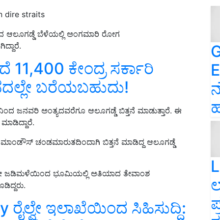
 dire straits
ೆಯಾದ ಆಲೂಗಡ್ಡೆ ಬೆಳೆಯಲ್ಲಿ ಅಂಗಮಾರಿ ರೋಗ
ದ್ದಾರೆ.
G
ಮುಂದೆ 11,400 ಕೇಂದ್ರ ಸರ್ಕಾರಿ
E
್ನಡದಲ್ಲೇ ಬರೆಯಬಹುದು!
ನ
ಹ
ನಿಂದ ಜನವರಿ ಅಂತ್ಯದವರೆಗೂ ಆಲೂಗಡ್ಡೆ ಬಿತ್ತನೆ ಮಾಡುತ್ತಾರೆ. ಈ
ಮಾಡಿದ್ದಾರೆ.
 ಮಾಂಡೌಸ್‌ ಚಂಡಮಾರುತದಿಂದಾಗಿ ಬಿತ್ತನೆ ಮಾಡಿದ್ದ ಆಲೂಗಡ್ಡೆ
L
ಅಲ್ಲದೇ ಜಡಿಮಳೆಯಿಂದ ಭೂಮಿಯಲ್ಲಿ ಅತಿಯಾದ ತೇವಾಂಶ
ಲ
ಡಿದ್ದರು.
ಪ
ೈಲ್ವೇ ಇಲಾಖೆಯಿಂದ ಸಿಹಿಸುದ್ದಿ: