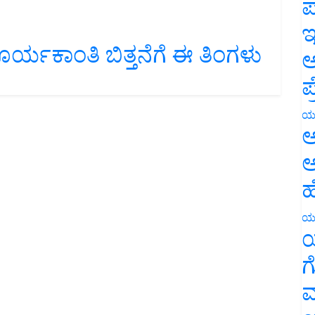
ಪ
ಇ
ಯಕಾಂತಿ ಬಿತ್ತನೆಗೆ ಈ ತಿಂಗಳು
ಅ
ಪ
ಯ
ಅ
ಅ
ಹ
ಯ
ಯ
ಗ
ಮ