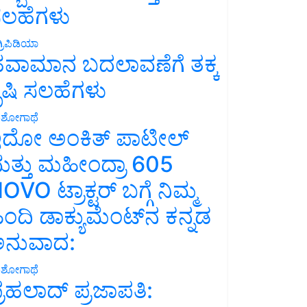
ಲಹೆಗಳು
್ರಿಪಿಡಿಯಾ
ವಾಮಾನ ಬದಲಾವಣೆಗೆ ತಕ್ಕ
ೃಷಿ ಸಲಹೆಗಳು
ಶೋಗಾಥೆ
ದೋ ಅಂಕಿತ್ ಪಾಟೀಲ್
ತ್ತು ಮಹೀಂದ್ರಾ 605
OVO ಟ್ರಾಕ್ಟರ್ ಬಗ್ಗೆ ನಿಮ್ಮ
ಿಂದಿ ಡಾಕ್ಯುಮೆಂಟ್‌ನ ಕನ್ನಡ
ನುವಾದ:
ಶೋಗಾಥೆ
್ರಹಲಾದ್ ಪ್ರಜಾಪತಿ: