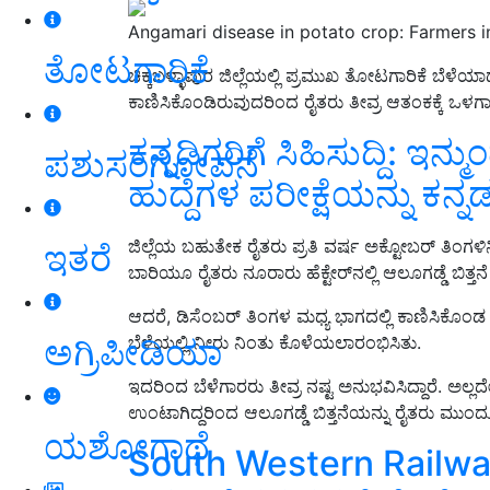
Angamari disease in potato crop: Farmers in
ತೋಟಗಾರಿಕೆ
ಚಿಕ್ಕಬಳ್ಳಾಪುರ ಜಿಲ್ಲೆಯಲ್ಲಿ ಪ್ರಮುಖ ತೋಟಗಾರಿಕೆ ಬೆಳ
ಕಾಣಿಸಿಕೊಂಡಿರುವುದರಿಂದ ರೈತರು ತೀವ್ರ ಆತಂಕಕ್ಕೆ ಒಳಗಾಗಿ
ಕನ್ನಡಿಗರಿಗೆ ಸಿಹಿಸುದ್ದಿ: ಇನ್
ಪಶುಸಂಗೋಪನೆ
ಹುದ್ದೆಗಳ ಪರೀಕ್ಷೆಯನ್ನು ಕನ
ಜಿಲ್ಲೆಯ ಬಹುತೇಕ ರೈತರು ಪ್ರತಿ ವರ್ಷ ಅಕ್ಟೋಬರ್ ತಿಂಗಳಿ
ಇತರೆ
ಬಾರಿಯೂ ರೈತರು ನೂರಾರು ಹೆಕ್ಟೇರ್‌ನಲ್ಲಿ ಆಲೂಗಡ್ಡೆ ಬಿತ್ತನೆ 
ಆದರೆ, ಡಿಸೆಂಬರ್ ತಿಂಗಳ ಮಧ್ಯ ಭಾಗದಲ್ಲಿ ಕಾಣಿಸಿಕೊಂಡ
ಅಗ್ರಿಪೀಡಿಯಾ
ಬೆಳೆಯಲ್ಲಿ ನೀರು ನಿಂತು ಕೊಳೆಯಲಾರಂಭಿಸಿತು.
ಇದರಿಂದ ಬೆಳೆಗಾರರು ತೀವ್ರ ನಷ್ಟ ಅನುಭವಿಸಿದ್ದಾರೆ. 
ಉಂಟಾಗಿದ್ದರಿಂದ ಆಲೂಗಡ್ಡೆ ಬಿತ್ತನೆಯನ್ನು ರೈತರು ಮುಂದೂ
ಯಶೋಗಾಥೆ
South Western Railway ರ