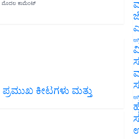
ಮ
ಜ
ಎ
ಅಗ
ವ
ಸ
ಮ
 ಪ್ರಮುಖ ಕೀಟಗಳು ಮತ್ತು
ಅಗ
ಹ
ಸ
ಉ