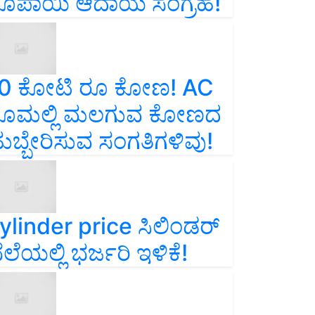
ೂಪಾಯಿ ಆದಾಯ ಸಂಗ್ರಹ!
0 ಕೋಟಿ ರೂ ಕೋಣ! AC
ೂಮಲ್ಲಿ ಮಲಗುವ ಕೋಣದ
ುಬ್ಬೇರಿಸುವ ಸಂಗತಿಗಳಿವು!
ylinder price ಸಿಲಿಂಡರ್‌
ೆಲೆಯಲ್ಲಿ ಭರ್ಜರಿ ಇಳಿಕೆ!