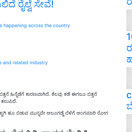
ರ
ದೆ ರೈಲ್ವೆ ಸೇವೆ!
ns happening across the country
1
ರ
ಹ
e and related industry
c
ನೆ ಹಿನ್ನೆಡೆಗೆ ಕಾರಣವಾಗಿದೆ. ಕೆಲವು ಕಡೆ ಈಗಲೂ ಬಿತ್ತನೆ
ು ತಲುಪಿದೆ.
ಬ
ಾಗಿ ಹೂ ಬಿಡುವ ಮುನ್ನವೇ ಆಲೂಗಡ್ಡೆ ಬೆಳೆಗೆ ಅಂಗಮಾರಿ ರೋಗ