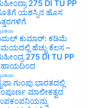
ಹೀಂದ್ರಾ 275 DI TU PP
ೊತೆಗೆ ಯಶಸ್ಸಿನ ಹೊಸ
ತ್ತರಗಳಿಗೆ
್ರಿಪಿಡಿಯಾ
ಿಮಲ್ ಕುಮಾರ್: ಕಡಿಮೆ
ಮಯದಲ್ಲಿ ಹೆಚ್ಚು ಕೆಲಸ –
ಹೀಂದ್ರ 275 DI TU PP
ಸಹಾಯದಿಂದ
್ರಿಪಿಡಿಯಾ
ೈಫಾ ಗುಂಪು ಭಾರತದಲ್ಲಿ
ಂಪೂರ್ಣ ಮಾಲೀಕತ್ವದ
ಪಕಂಪನಿಯನ್ನು