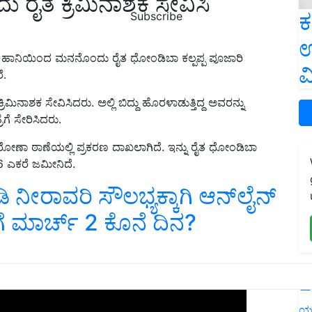
ರೈತ ಕ್ರಿಮಿನಾಶಕ ಸೇವಿಸಿ
ಕ
Subscribe
ಉ
 ಹಾನಿಯಿಂದ ಮನನೊಂದು ರೈತ ಧೋಂಡಿಬಾ ಕಲ್ಪಪ್ಪ ಪೂಜಾರಿ
ವ
ೆ.
ಿನಾಶಕ ಸೇವಿಸಿದರು. ಅಲ್ಲಿ ಬಿದ್ದು ಹೊರಳಾಡುತ್ತಿದ್ದ ಅವರನ್ನು
ೆಗೆ ಸೇರಿಸಿದರು.
ತು ನರೋಣಾ ಠಾಣೆಯಲ್ಲಿ ಪ್ರಕರಣ ದಾಖಲಾಗಿದೆ. ಇನ್ನು ರೈತ ಧೋಂಡಿಬಾ
 6 ಎಕರೆ ಜಮೀನಿದೆ.
ೀರಾವರಿ ಸೌಲಭ್ಯಕ್ಕಾಗಿ ಆನ್‍ಲೈನ್
ೆಗೆ ಮಾರ್ಚ್‌ 2 ಕೊನೆ ದಿನ?
ERTISEMENT
L
ಯ