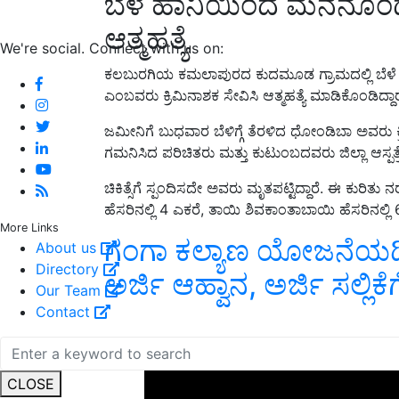
ಬೆಳೆ ಹಾನಿಯಿಂದ ಮನನೊಂದು 
ಆತ್ಮಹತ್ಯೆ
We're social. Connect with us on:
ಕಲಬುರಗಿಯ ಕಮಲಾಪುರದ ಕುದಮೂಡ ಗ್ರಾಮದಲ್ಲಿ ಬೆಳೆ
ಎಂಬವರು ಕ್ರಿಮಿನಾಶಕ ಸೇವಿಸಿ ಆತ್ಮಹತ್ಯೆ ಮಾಡಿಕೊಂಡಿದ್ದಾರ
ಜಮೀನಿಗೆ ಬುಧವಾರ ಬೆಳಿಗ್ಗೆ ತೆರಳಿದ ಧೋಂಡಿಬಾ ಅವರು ಕ್ರಿಮ
ಗಮನಿಸಿದ ಪರಿಚಿತರು ಮತ್ತು ಕುಟುಂಬದವರು ಜಿಲ್ಲಾ ಆಸ್ಪತ್ರ
ಚಿಕಿತ್ಸೆಗೆ ಸ್ಪಂದಿಸದೇ ಅವರು ಮೃತಪಟ್ಟಿದ್ದಾರೆ. ಈ ಕುರಿ
ಹೆಸರಿನಲ್ಲಿ 4 ಎಕರೆ, ತಾಯಿ ಶಿವಕಾಂತಾಬಾಯಿ ಹೆಸರಿನಲ್ಲಿ
More Links
ಗಂಗಾ ಕಲ್ಯಾಣ ಯೋಜನೆಯಡಿ ನ
About us
Directory
ಅರ್ಜಿ ಆಹ್ವಾನ, ಅರ್ಜಿ ಸಲ್ಲಿಕ
Our Team
Contact
ADV
CLOSE