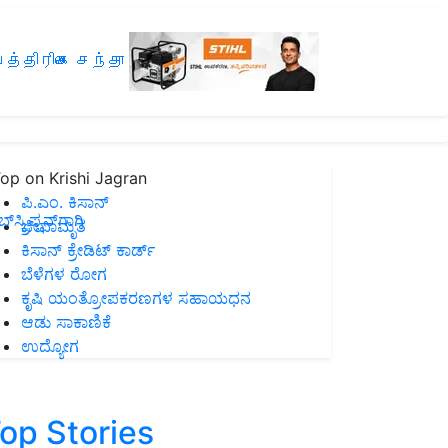
த்திரிகை சந்தா
op on Krishi Jagran
ಪಿ.ಎಂ. ಕಿಸಾನ್
ಸ್ಕ್ರಿಪ್ಷನ್‌ಗಾಗಿ
ಜೀವಾಮೃತ
ಕಿಸಾನ್ ಕ್ರೇಡಿಟ್ ಕಾರ್ಡ್
ಬೆಳೆಗಳ ರೋಗ
ಕೃಷಿ ಯಂತ್ರೋಪಕರಣಗಳ ಸಹಾಯಧನ
ಆಡು ಸಾಕಾಣಿಕೆ
ಉದ್ಯೋಗ
op Stories