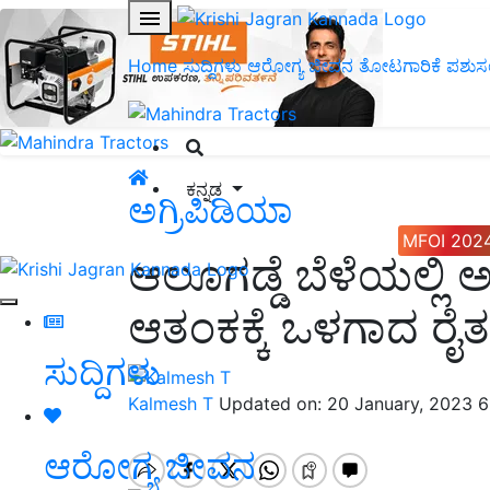
Home
ಸುದ್ದಿಗಳು
ಆರೋಗ್ಯ ಜೀವನ
ತೋಟಗಾರಿಕೆ
ಪಶುಸ
ಕನ್ನಡ
ಅಗ್ರಿಪಿಡಿಯಾ
MFOI 202
ಆಲೂಗಡ್ಡೆ ಬೆಳೆಯಲ್ಲಿ
ಆತಂಕಕ್ಕೆ ಒಳಗಾದ ರೈ
ಸುದ್ದಿಗಳು
Kalmesh T
Updated on: 20 January, 2023 
ಆರೋಗ್ಯ ಜೀವನ