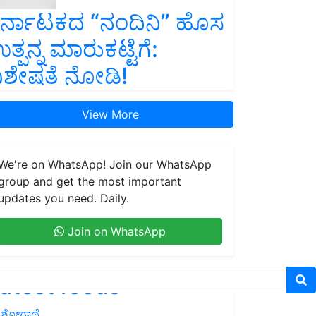
ರ್ನಾಟಕದ “ನಂದಿನಿ” ಹೊಸ
ತ್ಪನ್ನ ಮಾರುಕಟ್ಟೆಗೆ:
ಿಶೇಷತೆ ನೋಡಿ!
View More
We're on WhatsApp! Join our WhatsApp
group and get the most important
updates you need. Daily.
Join on WhatsApp
atest feeds
ಶೋಗಾಥೆ