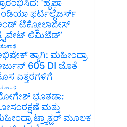
್ರಾರಂಭಿಸಿದೆ: ‘ಹೈಫಾ
ಂಡಿಯಾ ಫರ್ಟಿಲೈಜರ್ಸ್
ಂಡ್ ಟೆಕ್ನೋಲಾಜೀಸ್
್ರೈವೇಟ್ ಲಿಮಿಟೆಡ್’
ಶೋಗಾಥೆ
ಭಿಷೇಕ್ ತ್ಯಾಗಿ: ಮಹೀಂದ್ರಾ
ರ್ಜುನ್ 605 DI ಜೊತೆ
ೊಸ ಎತ್ತರಗಳಿಗೆ
ಶೋಗಾಥೆ
ೋಗೇಶ್ ಭೂತಡಾ:
ೋಸಂರಕ್ಷಣೆ ಮತ್ತು
ಹೀಂದ್ರಾ ಟ್ರ್ಯಾಕ್ಟರ್ ಮೂಲಕ