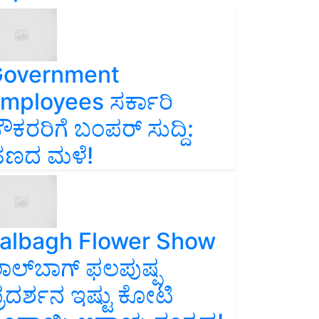
overnment
mployees ಸರ್ಕಾರಿ
ೌಕರರಿಗೆ ಬಂಪರ್‌ ಸುದ್ದಿ:
ಣದ ಮಳೆ!
albagh Flower Show
ಾಲ್‌ಬಾಗ್ ಫಲಪುಷ್ಪ
್ರದರ್ಶನ ಇಷ್ಟು ಕೋಟಿ