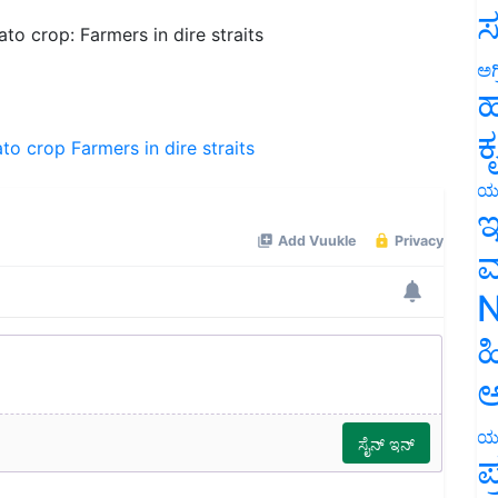
to crop: Farmers in dire straits
ಸ
ಅಗ
ಹ
ato crop
Farmers in dire straits
ಕ
ಯ
ಇ
ಮ
N
ಹ
ಅ
ಯ
ಪ