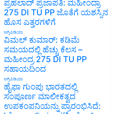
ಪ್ರಹಲಾದ್ ಪ್ರಜಾಪತಿ: ಮಹೀಂದ್ರಾ
275 DI TU PP ಜೊತೆಗೆ ಯಶಸ್ಸಿನ
ಹೊಸ ಎತ್ತರಗಳಿಗೆ
ಅಗ್ರಿಪಿಡಿಯಾ
ವಿಮಲ್ ಕುಮಾರ್: ಕಡಿಮೆ
ಸಮಯದಲ್ಲಿ ಹೆಚ್ಚು ಕೆಲಸ –
ಮಹೀಂದ್ರ 275 DI TU PP
ಸಹಾಯದಿಂದ
ಅಗ್ರಿಪಿಡಿಯಾ
ಹೈಫಾ ಗುಂಪು ಭಾರತದಲ್ಲಿ
ಸಂಪೂರ್ಣ ಮಾಲೀಕತ್ವದ
ಉಪಕಂಪನಿಯನ್ನು ಪ್ರಾರಂಭಿಸಿದೆ: