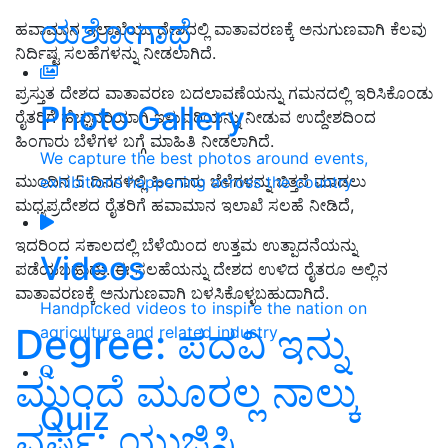
ಯಶೋಗಾಥೆ
ಹವಾಮಾನ ಇಲಾಖೆಯು ದೇಶದಲ್ಲಿ ವಾತಾವರಣಕ್ಕೆ ಅನುಗುಣವಾಗಿ ಕೆಲವು
ನಿರ್ದಿಷ್ಟ ಸಲಹೆಗಳನ್ನು ನೀಡಲಾಗಿದೆ.
ಪ್ರಸ್ತುತ
ದೇಶದ ವಾತಾವರಣ ಬದಲಾವಣೆಯನ್ನು ಗಮನದಲ್ಲಿ ಇರಿಸಿಕೊಂಡು
Photo Gallery
ರೈತ
ರಿಗೆ ಹೆಚ್ಚುವರಿಯಾಗಿ ಇಳುವರಿಯನ್ನು ನೀಡುವ ಉದ್ದೇಶದಿಂದ
ಹಿಂಗಾರು ಬೆಳೆಗಳ ಬಗ್ಗೆ ಮಾಹಿತಿ ನೀಡಲಾಗಿದೆ.
We capture the best photos around events,
ಮುಂದಿನ 5 ದಿನಗಳಲ್ಲಿ ಹಿಂಗಾರು ಬೆಳೆಗಳನ್ನು
ಬಿತ್ತನೆ ಮಾಡಲು
exhibitions happening across the country
ಮಧ್ಯಪ್ರದೇಶದ ರೈತರಿಗೆ ಹವಾಮಾನ ಇಲಾಖೆ ಸಲಹೆ ನೀಡಿದೆ
,
ಇದರಿಂದ ಸಕಾಲದಲ್ಲಿ ಬೆಳೆಯಿಂದ ಉತ್ತಮ ಉತ್ಪಾದನೆಯನ್ನು
Videos
ಪಡೆಯಬಹುದು. ಈ ಸಲಹೆಯನ್ನು ದೇಶದ ಉಳಿದ ರೈತರೂ ಅಲ್ಲಿನ
ವಾತಾವರಣಕ್ಕೆ ಅನುಗುಣವಾಗಿ ಬಳಸಿಕೊಳ್ಳಬಹುದಾಗಿದೆ.
Handpicked videos to inspire the nation on
Degree: ಪದವಿ ಇನ್ನು
agriculture and related industry
ಮುಂದೆ ಮೂರಲ್ಲ ನಾಲ್ಕು
Quiz
ವರ್ಷ: ಯುಜಿಸಿ