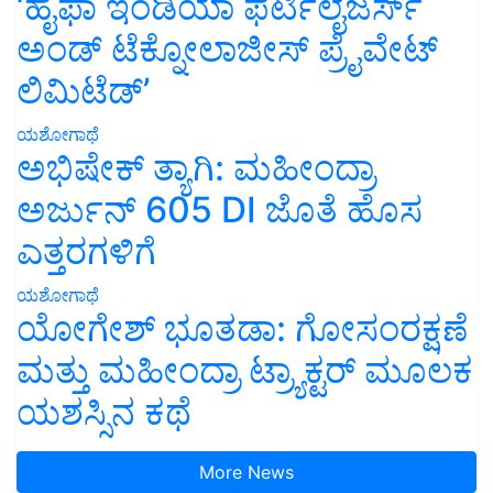
‘ಹೈಫಾ ಇಂಡಿಯಾ ಫರ್ಟಿಲೈಜರ್ಸ್
ಅಂಡ್ ಟೆಕ್ನೋಲಾಜೀಸ್ ಪ್ರೈವೇಟ್
ಲಿಮಿಟೆಡ್’
ಯಶೋಗಾಥೆ
ಅಭಿಷೇಕ್ ತ್ಯಾಗಿ: ಮಹೀಂದ್ರಾ
ಅರ್ಜುನ್ 605 DI ಜೊತೆ ಹೊಸ
ಎತ್ತರಗಳಿಗೆ
ಯಶೋಗಾಥೆ
ಯೋಗೇಶ್ ಭೂತಡಾ: ಗೋಸಂರಕ್ಷಣೆ
ಮತ್ತು ಮಹೀಂದ್ರಾ ಟ್ರ್ಯಾಕ್ಟರ್ ಮೂಲಕ
ಯಶಸ್ಸಿನ ಕಥೆ
More News