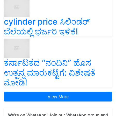
cylinder price ಸಿಲಿಂಡರ್‌
ಬೆಲೆಯಲ್ಲಿ ಭರ್ಜರಿ ಇಳಿಕೆ!
ಕರ್ನಾಟಕದ “ನಂದಿನಿ” ಹೊಸ
ಉತ್ಪನ್ನ ಮಾರುಕಟ್ಟೆಗೆ: ವಿಶೇಷತೆ
ನೋಡಿ!
View More
We're on WhatsApp! Join our WhatsApp group and