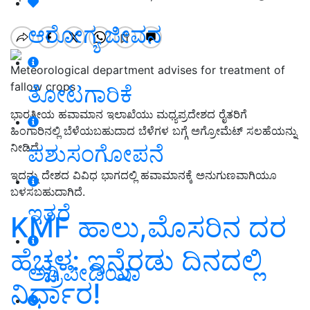
ಆರೋಗ್ಯ ಜೀವನ
Meteorological department advises for treatment of
fallow crops
ತೋಟಗಾರಿಕೆ
ಭಾರತೀಯ ಹವಾಮಾನ ಇಲಾಖೆಯು ಮಧ್ಯಪ್ರದೇಶದ ರೈತರಿಗೆ
ಹಿಂಗಾರಿನಲ್ಲಿ ಬೆಳೆಯಬಹುದಾದ ಬೆಳೆಗಳ ಬಗ್ಗೆ ಅಗ್ರೋಮೆಟ್‌ ಸಲಹೆಯನ್ನು
ಪಶುಸಂಗೋಪನೆ
ನೀಡಿದೆ.
ಇದನ್ನು ದೇಶದ ವಿವಿಧ ಭಾಗದಲ್ಲಿ ಹವಾಮಾನಕ್ಕೆ ಅನುಗುಣವಾಗಿಯೂ
ಬಳಸಬಹುದಾಗಿದೆ.
ಇತರೆ
KMF ಹಾಲು,ಮೊಸರಿನ ದರ
ಹೆಚ್ಚಳ: ಇನ್ನೆರಡು ದಿನದಲ್ಲಿ
ಅಗ್ರಿಪೀಡಿಯಾ
ನಿರ್ಧಾರ!