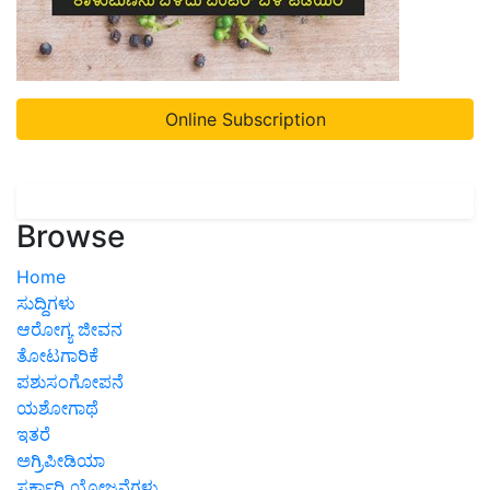
Online Subscription
Browse
Home
ಸುದ್ದಿಗಳು
ಆರೋಗ್ಯ ಜೀವನ
ತೋಟಗಾರಿಕೆ
ಪಶುಸಂಗೋಪನೆ
ಯಶೋಗಾಥೆ
ಇತರೆ
ಅಗ್ರಿಪೀಡಿಯಾ
ಸರ್ಕಾರಿ ಯೋಜನೆಗಳು