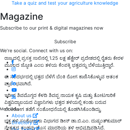
Take a quiz and test your agriculture knowledge
Magazine
Subscribe to our print & digital magazines now
Subscribe
We're social. Connect with us on:
ರಾಜ್ಯದಲ್ಲಿ ಪ್ರಸಕ್ತ ಸಾಲಿನಲ್ಲಿ 1.25
ಲಕ್ಷ ಹೆಕ್ಟೇರ್ ಪ್ರದೇಶದಲ್ಲಿ
ರೈತರು
ಕೇರಳ
ಮೂಲದ ಜ್ಯೋತಿ
ಎಂಬ
ತಳಿಯ ಕೆಂಪಕ್ಕಿ ಭತ್ತ
ವನ್ನು
ಬೆಳೆಯುತ್ತಿದ್ದಾರೆ.
ಈ ಸಂದರ್ಭದಲ್ಲಿ ಭತ್ತದ ಬೆಳೆಗೆ ಬೆಂಕಿ ರೋಗ ಕಾಣಿಸಿಕೊಳ್ಳುವ ಆತಂಕ
ಪ್ರಾರಂಭವಾಗಿದೆ.
ಇದೀಗ ಶಿವಮೊಗ್ಗದ
ಕೆಳದಿ ಶಿವಪ್ಪ ನಾಯಕ ಕೃಷಿ ಮತ್ತು ತೋಟಗಾರಿಕೆ
ವಿಶ್ವವಿದ್ಯಾಲಯದ ವಿಜ್ಞಾನಿಗಳು
ಭತ್ತದ ತಳಿಯಲ್ಲಿ ಕಂಡು ಬರುವ
ಬೆಂಕಿರೋಗ ತಡೆಗೆ ಸಂಶೋಧನೆಯಲ್ಲಿ ತೊಡಗಿಸಿಕೊಂಡಿದ್ದು,
More Links
About us
ಭತ್ತ ತಳಿ ಸಂಶೋಧನಾ ವಿಭಾಗದ ಡೀನ್ ಡಾ.ಬಿ.ಎಂ.
ದುಷ್ಯಂತ್‌ಕುಮಾರ್
Directory
ನೇತೃತ್ವದ ತಂಡವು
ಹೊಸ
ಮಾದರಿಯ
ತಳಿ ಅಭಿವೃದ್ಧಿಪಡಿಸಿದೆ.
Our Team