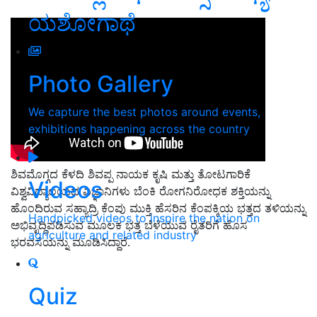
ಯಶೋಗಾಥೆ
Photo Gallery
We capture the best photos around events,
exhibitions happening across the country
ಶಿವಮೊಗ್ಗದ
ಕೆಳದಿ ಶಿವಪ್ಪ ನಾಯಕ ಕೃಷಿ ಮತ್ತು ತೋಟಗಾರಿಕೆ
Videos
ವಿಶ್ವವಿದ್ಯಾಲಯದ ವಿಜ್ಞಾನಿಗಳು ಬೆಂಕಿ ರೋಗನಿರೋಧಕ
ಶಕ್ತಿಯನ್ನು
ಹೊಂದಿರುವ
ಸಹ್ಯಾದ್ರಿ ಕೆಂಪು ಮುಕ್ತಿ ಹೆಸರಿನ ಕೆಂಪಕ್ಕಿಯ ಭತ್ತದ ತಳಿಯನ್ನು
Handpicked videos to inspire the nation on
ಅಭಿವೃದ್ಧಿಪ
ಡಿಸುವ ಮೂಲಕ ಭತ್ತ ಬೆಳೆಯುವ ರೈತರಿಗೆ ಹೊಸ
agriculture and related industry
ಭರವಸೆಯನ್ನು ಮೂಡಿಸಿದ್ದಾರೆ.
Quiz