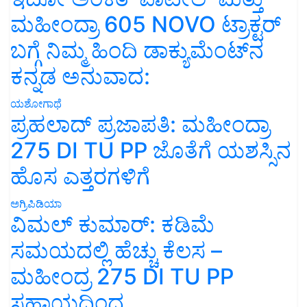
ಮಹೀಂದ್ರಾ 605 NOVO ಟ್ರಾಕ್ಟರ್
ಬಗ್ಗೆ ನಿಮ್ಮ ಹಿಂದಿ ಡಾಕ್ಯುಮೆಂಟ್‌ನ
ಕನ್ನಡ ಅನುವಾದ:
ಯಶೋಗಾಥೆ
ಪ್ರಹಲಾದ್ ಪ್ರಜಾಪತಿ: ಮಹೀಂದ್ರಾ
275 DI TU PP ಜೊತೆಗೆ ಯಶಸ್ಸಿನ
ಹೊಸ ಎತ್ತರಗಳಿಗೆ
ಅಗ್ರಿಪಿಡಿಯಾ
ವಿಮಲ್ ಕುಮಾರ್: ಕಡಿಮೆ
ಸಮಯದಲ್ಲಿ ಹೆಚ್ಚು ಕೆಲಸ –
ಮಹೀಂದ್ರ 275 DI TU PP
ಸಹಾಯದಿಂದ