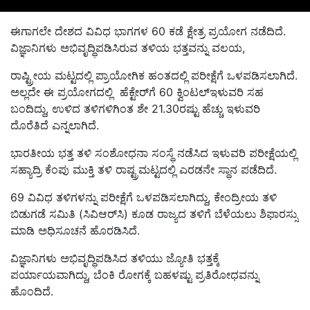
ಈಗಾಗಲೇ
ದೇಶದ ವಿವಿಧ ಭಾಗಗಳ
60
ಕಡೆ ಕ್ಷೇತ್ರ ಪ್ರಯೋಗ ನಡೆದಿ
ದೆ.
ವಿಜ್ಞಾನಿಗಳು ಅಭಿವೃದ್ಧಿಪಡಿಸಿರುವ ತಳಿಯ
ಭತ್ತವನ್ನು ವಲಯ
,
ರಾಷ್ಟ್ರೀಯ ಮಟ್ಟದಲ್ಲಿ ‍ಪ್ರಾಯೋಗಿಕ ಹಂತದಲ್ಲಿ ಪರೀಕ್ಷೆಗೆ ಒಳಪಡಿಸಲಾಗಿದೆ.
ಅಲ್ಲದೇ ಈ ಪ್ರಯೋಗದಲ್ಲಿ ಹೆಕ್ಟೇರ್‌ಗೆ 60
ಕ್ವಿಂಟಲ್‌ಇಳುವರಿ
ಸಹ
ಬಂದಿ
ದ್ದು,
ಉಳಿದ ತಳಿಗಳಿಗಿಂತ ಶೇ
21.30ರಷ್ಟು ಹೆಚ್ಚು ಇಳುವರಿ
ದೊರೆತಿದೆ ಎನ್ನಲಾಗಿದೆ.
ಭಾರತೀಯ ಭತ್ತ ತಳಿ ಸಂಶೋಧನಾ ಸಂಸ್ಥೆ ನಡೆಸಿದ ಇಳುವರಿ ಪರೀಕ್ಷೆಯಲ್ಲಿ
ಸಹ್ಯಾದ್ರಿ ಕೆಂಪು ಮುಕ್ತಿ ತಳಿ ರಾಷ್ಟ್ರಮಟ್ಟದಲ್ಲಿ ಎರಡನೇ ಸ್ಥಾನ ಪಡೆದಿದೆ.
69
ವಿವಿಧ ತಳಿಗಳನ್ನು ಪರೀಕ್ಷೆಗೆ ಒಳಪಡಿಸಲಾಗಿ
ದ್ದು,
ಕೇಂದ್ರೀಯ ತಳಿ
ಬಿಡುಗಡೆ ಸಮಿತಿ (ಸಿವಿಆರ್‌ಸಿ) ಕೂಡ ರಾಜ್ಯದ ತಳಿಗೆ ಬೆಳೆಯಲು ಶಿಫಾರ
ಸ್ಸು
ಮಾಡಿ ಅಧಿಸೂಚನೆ ಹೊರಡಿಸಿದೆ.
ವಿಜ್ಞಾನಿಗಳು ಅಭಿವೃದ್ಧಿಪಡಿಸಿದ ತಳಿಯು
ಜ್ಯೋತಿ ಭತ್ತಕ್ಕೆ
ಪರ್ಯಾಯ
ವಾಗಿದ್ದು,
ಬೆಂಕಿ ರೋಗಕ್ಕೆ ಬಹಳಷ್ಟು ಪ್ರತಿರೋಧ
ವನ್ನು
ಹೊಂದಿದೆ.