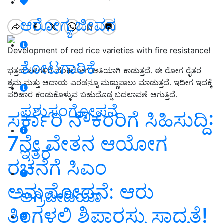
ಆರೋಗ್ಯ ಜೀವನ
Development of red rice varieties with fire resistance!
ತೋಟಗಾರಿಕೆ
ಭತ್ತದ ತಳಿಗಳಿಗೆ ಬೆಂಕಿರೋಗ ಅತಿಯಾಗಿ ಕಾಡುತ್ತದೆ. ಈ ರೋಗ ರೈತರ
ಶ್ರಮ ಮತ್ತು ಆದಾಯ ಎರಡನ್ನೂ ಮಣ್ಣುಪಾಲು ಮಾಡುತ್ತದೆ. ಇದೀಗ ಇದಕ್ಕೆ
ಪರಿಹಾರ ಕಂಡುಕೊಳ್ಳುವ ಬಹುದೊಡ್ಡ ಬದಲಾವಣೆ ಆಗುತ್ತಿದೆ.
ಪಶುಸಂಗೋಪನೆ
ಸರ್ಕಾರಿ ನೌಕರರಿಗೆ ಸಿಹಿಸುದ್ದಿ:
7ನೇ ವೇತನ ಆಯೋಗ
ಇತರೆ
ರಚನೆಗೆ ಸಿಎಂ
ಅನುಮೋದನೆ: ಆರು
ಅಗ್ರಿಪೀಡಿಯಾ
ತಿಂಗಳಲ್ಲಿ ಶಿಫಾರಸ್ಸು ಸಾಧ್ಯತೆ!