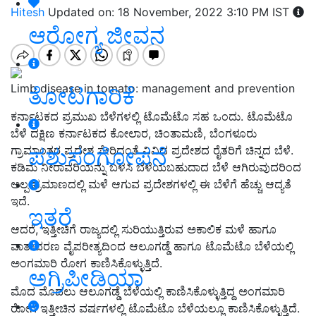
Hitesh
Updated on: 18 November, 2022 3:10 PM IST
ಆರೋಗ್ಯ ಜೀವನ
Limb disease in tomato: management and prevention
ತೋಟಗಾರಿಕೆ
ಕರ್ನಾಟಕದ ಪ್ರಮುಖ ಬೆಳೆಗಳಲ್ಲಿ ಟೊಮೆಟೊ ಸಹ ಒಂದು. ಟೊಮೆಟೊ
ಬೆಳೆ ದಕ್ಷಿಣ ಕರ್ನಾಟಕದ ಕೋಲಾರ, ಚಿಂತಾಮಣಿ, ಬೆಂಗಳೂರು
ಪಶುಸಂಗೋಪನೆ
ಗ್ರಾಮಾಂತರ ಪ್ರದೇಶ ಸೇರಿದಂತೆ ವಿವಿಧ ಪ್ರದೇಶದ ರೈತರಿಗೆ ಚಿನ್ನದ ಬೆಳೆ.
ಕಡಿಮೆ ನೀರಾವರಿಯನ್ನು ಬಳಸಿ ಬೆಳೆಯಬಹುದಾದ ಬೆಳೆ ಆಗಿರುವುದರಿಂದ
ಅಲ್ಪ ಪ್ರಮಾಣದಲ್ಲಿ ಮಳೆ ಆಗುವ ಪ್ರದೇಶಗಳಲ್ಲಿ ಈ ಬೆಳೆಗೆ ಹೆಚ್ಚು ಆದ್ಯತೆ
ಇದೆ.
ಇತರೆ
ಆದರೆ, ಇತ್ತೀಚಿಗೆ ರಾಜ್ಯದಲ್ಲಿ ಸುರಿಯುತ್ತಿರುವ ಅಕಾಲಿಕ ಮಳೆ ಹಾಗೂ
ವಾತಾವರಣ ವೈಪರೀತ್ಯದಿಂದ ಆಲೂಗಡ್ಡೆ ಹಾಗೂ ಟೊಮೆಟೊ ಬೆಳೆಯಲ್ಲಿ
ಅಂಗಮಾರಿ ರೋಗ ಕಾಣಿಸಿಕೊಳ್ಳುತ್ತಿದೆ.
ಅಗ್ರಿಪೀಡಿಯಾ
ಮೊದ ಮೊದಲು ಆಲೂಗಡ್ಡೆ ಬೆಳೆಯಲ್ಲಿ ಕಾಣಿಸಿಕೊಳ್ಳುತ್ತಿದ್ದ ಅಂಗಮಾರಿ
ರೋಗ ಇತ್ತೀಚಿನ ವರ್ಷಗಳಲ್ಲಿ ಟೊಮೆಟೊ ಬೆಳೆಯಲ್ಲೂ ಕಾಣಿಸಿಕೊಳ್ಳುತ್ತಿದೆ.