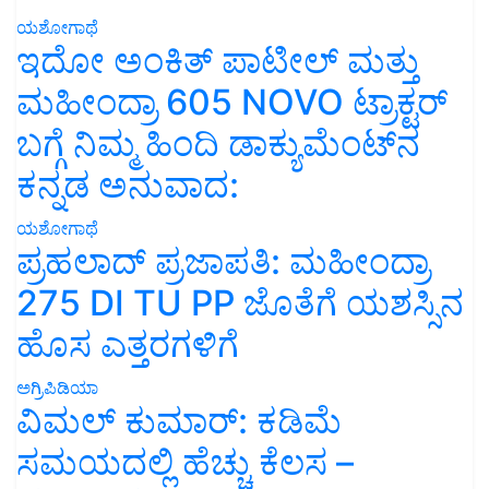
ಯಶೋಗಾಥೆ
ಇದೋ ಅಂಕಿತ್ ಪಾಟೀಲ್ ಮತ್ತು
ಮಹೀಂದ್ರಾ 605 NOVO ಟ್ರಾಕ್ಟರ್
ಬಗ್ಗೆ ನಿಮ್ಮ ಹಿಂದಿ ಡಾಕ್ಯುಮೆಂಟ್‌ನ
ಕನ್ನಡ ಅನುವಾದ:
ಯಶೋಗಾಥೆ
ಪ್ರಹಲಾದ್ ಪ್ರಜಾಪತಿ: ಮಹೀಂದ್ರಾ
275 DI TU PP ಜೊತೆಗೆ ಯಶಸ್ಸಿನ
ಹೊಸ ಎತ್ತರಗಳಿಗೆ
ಅಗ್ರಿಪಿಡಿಯಾ
ವಿಮಲ್ ಕುಮಾರ್: ಕಡಿಮೆ
ಸಮಯದಲ್ಲಿ ಹೆಚ್ಚು ಕೆಲಸ –