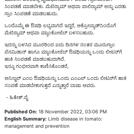
ಸಿಂಪಡಣೆ ಮಾಡಬೇಕು. ಮೆಟಿರ್‍ಯಾಮ್‌ ಅಥವಾ ಪಾಲಿರ್‍ಯಾಮ್‌ ಅನ್ನು ಎರಡು
ಗ್ರಾಂ ಸಿಂಪಡಣೆ ಮಾಡಬಹುದು.
ಒಂದೊಮ್ಮೆ ಈ ಔಷಧಿ ಲಭ್ಯವಾಗದೆ ಇದ್ದರೆ, ಅಕ್ರೋಬ್ಯಾಡ್‌ನಿಂದೊಗೆ
ಮೆಟಿರ್‍ಯಾಮ್‌ ಅಥವಾ ಮ್ಯಾಂಕೋಜೆಬ್‌ ಬಳಸಬಹುದು.
ಇದನ್ನು ಬಳಸಿದ ಮೂರರಿಂದ ಐದು ದಿನಗಳ ನಂತರ ಮೂರುಗ್ರಾಂ
ಪೆನಮಿಡಾನ್‌ ಹಾಗೂ ಮ್ಯಾಂಕೋಜೆಬ್‌ ಔಷಧಿಯನ್ನು ಒಂದು ಲೀಟರ್‌ಗೆ
ಹಾಕಿ ಸಿಂಪಡಣೆ ಮಾಡಬಹುದಾಗಿದೆ.
ಇನ್ನೂ ಗಂಭೀರವಾಗಿ ಕಾಣಿಸಿಕೊಂಡರೆ,
ಅನಿಸ್ಟಾರ್‌ ಎಂಬ ಔಷಧಿಯನ್ನು ಒಂದು ಎಂಎಲ್‌ ಒಂದು ಲೀಟರ್‌ಗೆ ಹಾಕಿ
ಸಂಪಣೆ ಮಾಡಬೇಕಾಗುತ್ತದೆ ಎನ್ನುತ್ತಾರೆ ಬಾಷಾ ಅವರು.
-
ಹಿತೇಶ್‌.ವೈ
Published On:
18 November 2022, 03:06 PM
English Summary:
Limb disease in tomato:
management and prevention