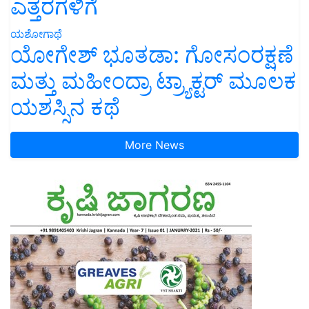
ಎತ್ತರಗಳಿಗೆ
ಯಶೋಗಾಥೆ
ಯೋಗೇಶ್ ಭೂತಡಾ: ಗೋಸಂರಕ್ಷಣೆ
ಮತ್ತು ಮಹೀಂದ್ರಾ ಟ್ರ್ಯಾಕ್ಟರ್ ಮೂಲಕ
ಯಶಸ್ಸಿನ ಕಥೆ
More News