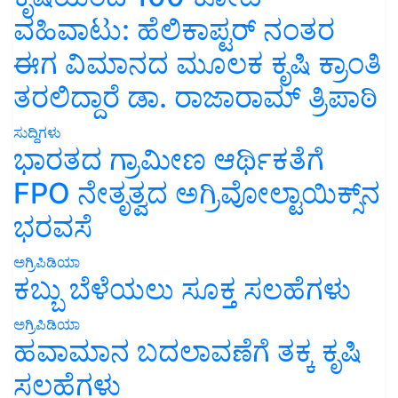
ವಹಿವಾಟು: ಹೆಲಿಕಾಪ್ಟರ್ ನಂತರ
ಈಗ ವಿಮಾನದ ಮೂಲಕ ಕೃಷಿ ಕ್ರಾಂತಿ
ತರಲಿದ್ದಾರೆ ಡಾ. ರಾಜಾರಾಮ್ ತ್ರಿಪಾಠಿ
ಸುದ್ದಿಗಳು
ಭಾರತದ ಗ್ರಾಮೀಣ ಆರ್ಥಿಕತೆಗೆ
FPO ನೇತೃತ್ವದ ಅಗ್ರಿವೋಲ್ಟಾಯಿಕ್ಸ್‌ನ
ಭರವಸೆ
ಅಗ್ರಿಪಿಡಿಯಾ
ಕಬ್ಬು ಬೆಳೆಯಲು ಸೂಕ್ತ ಸಲಹೆಗಳು
ಅಗ್ರಿಪಿಡಿಯಾ
ಹವಾಮಾನ ಬದಲಾವಣೆಗೆ ತಕ್ಕ ಕೃಷಿ
ಸಲಹೆಗಳು