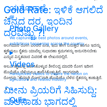
ಯಶೋಗಾಥೆ
Gold Rate: ಇಳಿಕೆ ಆಗಲಿದೆ
ಚಿನ್ನದ ದರ, ಇಂದಿನ
Photo Gallery
ದರವೆಷ್ಟು ?!
We capture the best photos around events,
exhibitions happening across the country
ಅಂಗಮಾರಿ ರೋಗ ಎಂದರೆ ಏನು, ಇದು ಹೇಗೆ ಬರುತ್ತದೆ ಹಾಗೂ ಇದನ್ನು
ತಡೆಯಲು ರೈತರು ಯಾವೆಲ್ಲ ಸುಧಾರಣಾ ಕ್ರಮಗಳನ್ನು ಅನುಸರಿಸಬೇಕು
ಎನ್ನುವ ವಿಸ್ತೃತವಾದ ವಿವರಣೆ ಈ ಲೇಖನದಲ್ಲಿದೆ.
Videos
ಆಲೂಗಡ್ಡೆಯಲ್ಲಿ ಕಾಣಿಸಿಕೊಳ್ಳುವ ಶೀಲಿಂಧ್ರ ಮಾದರಿ ರೋಗ ಇದೀಗ
ಟೊಮೆಟೊ ಬೆಳೆಯಲ್ಲೂ ಕಾಣಿಸಿಕೊಳ್ಳುತ್ತಿದೆ. ಅಂಗಮಾರಿ
Handpicked videos to inspire the nation on
ರೋಗವು “ಹೆಮ್ಮಾರಿ ರೋಗ”ವಾಗಿ ಟೊಮೆಟೊ ಬೆಳೆದ ರೈತರನ್ನು ಕಾಡುತ್ತಿದೆ.
agriculture and related industry
ಮೀನು ಪ್ರಿಯರಿಗೆ ಸಿಹಿಸುದ್ದಿ:
Quiz
ಮಲೆನಾಡು ಭಾಗದಲ್ಲಿ