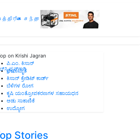
த்திரிகை சந்தா
op on Krishi Jagran
ಪಿ.ಎಂ. ಕಿಸಾನ್
ಸ್ಕ್ರಿಪ್ಷನ್‌ಗಾಗಿ
ಜೀವಾಮೃತ
ಕಿಸಾನ್ ಕ್ರೇಡಿಟ್ ಕಾರ್ಡ್
ಬೆಳೆಗಳ ರೋಗ
ಕೃಷಿ ಯಂತ್ರೋಪಕರಣಗಳ ಸಹಾಯಧನ
ಆಡು ಸಾಕಾಣಿಕೆ
ಉದ್ಯೋಗ
op Stories