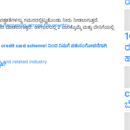
ರ
ಯಕತೆಗಳನ್ನು ಗಮನದಲ್ಲಿಟ್ಟುಕೊಂಡು ನೀರು ನೀಡಲಾಗುತ್ತದೆ.
ns happening across the country
ಾಡಲಾಗುತ್ತದೆ. ಚಳಿಗಾಲದಲ್ಲಿ 2 ವಾರಕ್ಕೊಮ್ಮೆ ಮತ್ತು ಬೇಸಿಗೆಯಲ್ಲಿ
1
ರ
credit card scheme! ನಿಂದ ನಿಮಗೆ ಪಶುಸಂಗೋಪನೆಗಾಗಿ
ಹ
e and related industry
ಷಿ?
c
ಬ