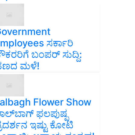
overnment
mployees ಸರ್ಕಾರಿ
ೌಕರರಿಗೆ ಬಂಪರ್‌ ಸುದ್ದಿ:
ಣದ ಮಳೆ!
albagh Flower Show
ಾಲ್‌ಬಾಗ್ ಫಲಪುಷ್ಪ
್ರದರ್ಶನ ಇಷ್ಟು ಕೋಟಿ