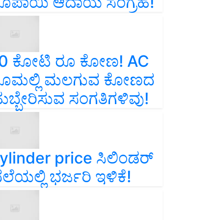
ೂಪಾಯಿ ಆದಾಯ ಸಂಗ್ರಹ!
0 ಕೋಟಿ ರೂ ಕೋಣ! AC
ೂಮಲ್ಲಿ ಮಲಗುವ ಕೋಣದ
ುಬ್ಬೇರಿಸುವ ಸಂಗತಿಗಳಿವು!
ylinder price ಸಿಲಿಂಡರ್‌
ೆಲೆಯಲ್ಲಿ ಭರ್ಜರಿ ಇಳಿಕೆ!