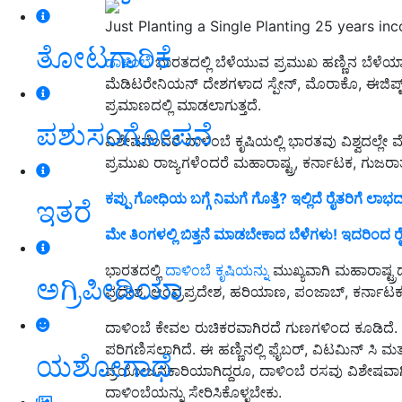
Just Planting a Single Planting 25 years in
ತೋಟಗಾರಿಕೆ
ದಾಳಿಂಬೆ
ಭಾರತದಲ್ಲಿ ಬೆಳೆಯುವ ಪ್ರಮುಖ ಹಣ್ಣಿನ ಬೆಳೆಯಾಗಿ
ಮೆಡಿಟರೇನಿಯನ್ ದೇಶಗಳಾದ ಸ್ಪೇನ್, ಮೊರಾಕೊ, ಈಜಿಪ್ಟ್, ಇರ
ಪ್ರಮಾಣದಲ್ಲಿ ಮಾಡಲಾಗುತ್ತದೆ.
ಪಶುಸಂಗೋಪನೆ
ವಿಶೇಷವೆಂದರೆ ದಾಳಿಂಬೆ ಕೃಷಿಯಲ್ಲಿ ಭಾರತವು ವಿಶ್ವದಲ್ಲೇ 
ಪ್ರಮುಖ ರಾಜ್ಯಗಳೆಂದರೆ ಮಹಾರಾಷ್ಟ್ರ, ಕರ್ನಾಟಕ, ಗುಜರಾತ
ಕಪ್ಪು ಗೋಧಿಯ ಬಗ್ಗೆ ನಿಮಗೆ ಗೊತ್ತೆ? ಇಲ್ಲಿದೆ ರೈತರಿಗೆ
ಇತರೆ
ಮೇ ತಿಂಗಳಲ್ಲಿ ಬಿತ್ತನೆ ಮಾಡಬೇಕಾದ ಬೆಳೆಗಳು! ಇದರಿಂದ ರೈ
ಭಾರತದಲ್ಲಿ
ದಾಳಿಂಬೆ ಕೃಷಿಯನ್ನು
ಮುಖ್ಯವಾಗಿ ಮಹಾರಾಷ್ಟ್ರದ
ಅಗ್ರಿಪೀಡಿಯಾ
ಪ್ರದೇಶ, ಆಂಧ್ರಪ್ರದೇಶ, ಹರಿಯಾಣ, ಪಂಜಾಬ್, ಕರ್ನಾಟಕ ಮ
ದಾಳಿಂಬೆ ಕೇವಲ ರುಚಿಕರವಾಗಿರದೆ ಗುಣಗಳಿಂದ ಕೂಡಿದೆ. ದ
ಪರಿಗಣಿಸಲಾಗಿದೆ. ಈ ಹಣ್ಣಿನಲ್ಲಿ ಫೈಬರ್, ವಿಟಮಿನ್ ಸಿ ಮತ
ಯಶೋಗಾಥೆ
ಪ್ರಯೋಜನಕಾರಿಯಾಗಿದ್ದರೂ, ದಾಳಿಂಬೆ ರಸವು ವಿಶೇಷವಾಗಿ
ದಾಳಿಂಬೆಯನ್ನು ಸೇರಿಸಿಕೊಳ್ಳಬೇಕು.