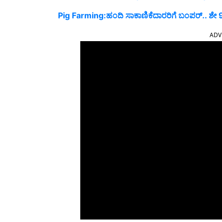
Pig Farming:ಹಂದಿ ಸಾಕಾಣಿಕೆದಾರರಿಗೆ ಬಂಪರ್.. ಶೇ 98 ರಷ್
ADV