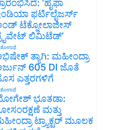
್ರಾರಂಭಿಸಿದೆ: ‘ಹೈಫಾ
ಂಡಿಯಾ ಫರ್ಟಿಲೈಜರ್ಸ್
ಂಡ್ ಟೆಕ್ನೋಲಾಜೀಸ್
್ರೈವೇಟ್ ಲಿಮಿಟೆಡ್’
ಶೋಗಾಥೆ
ಭಿಷೇಕ್ ತ್ಯಾಗಿ: ಮಹೀಂದ್ರಾ
ರ್ಜುನ್ 605 DI ಜೊತೆ
ೊಸ ಎತ್ತರಗಳಿಗೆ
ಶೋಗಾಥೆ
ೋಗೇಶ್ ಭೂತಡಾ:
ೋಸಂರಕ್ಷಣೆ ಮತ್ತು
ಹೀಂದ್ರಾ ಟ್ರ್ಯಾಕ್ಟರ್ ಮೂಲಕ