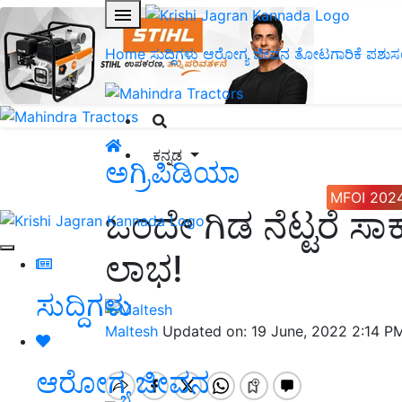
Home
ಸುದ್ದಿಗಳು
ಆರೋಗ್ಯ ಜೀವನ
ತೋಟಗಾರಿಕೆ
ಪಶುಸ
ಕನ್ನಡ
ಅಗ್ರಿಪಿಡಿಯಾ
MFOI 202
ಒಂದೇ ಗಿಡ ನೆಟ್ಟರೆ ಸ
ಲಾಭ!
ಸುದ್ದಿಗಳು
Maltesh
Updated on: 19 June, 2022 2:14 P
ಆರೋಗ್ಯ ಜೀವನ