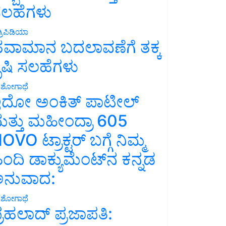
ಲಹೆಗಳು
್ರಿಪಿಡಿಯಾ
ವಾಮಾನ ಬದಲಾವಣೆಗೆ ತಕ್ಕ
ೃಷಿ ಸಲಹೆಗಳು
ಶೋಗಾಥೆ
ದೋ ಅಂಕಿತ್ ಪಾಟೀಲ್
ತ್ತು ಮಹೀಂದ್ರಾ 605
OVO ಟ್ರಾಕ್ಟರ್ ಬಗ್ಗೆ ನಿಮ್ಮ
ಿಂದಿ ಡಾಕ್ಯುಮೆಂಟ್‌ನ ಕನ್ನಡ
ನುವಾದ:
ಶೋಗಾಥೆ
್ರಹಲಾದ್ ಪ್ರಜಾಪತಿ: