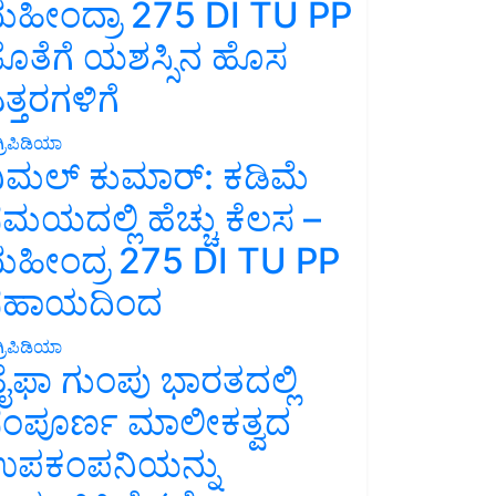
ಹೀಂದ್ರಾ 275 DI TU PP
ೊತೆಗೆ ಯಶಸ್ಸಿನ ಹೊಸ
ತ್ತರಗಳಿಗೆ
್ರಿಪಿಡಿಯಾ
ಿಮಲ್ ಕುಮಾರ್: ಕಡಿಮೆ
ಮಯದಲ್ಲಿ ಹೆಚ್ಚು ಕೆಲಸ –
ಹೀಂದ್ರ 275 DI TU PP
ಸಹಾಯದಿಂದ
್ರಿಪಿಡಿಯಾ
ೈಫಾ ಗುಂಪು ಭಾರತದಲ್ಲಿ
ಂಪೂರ್ಣ ಮಾಲೀಕತ್ವದ
ಪಕಂಪನಿಯನ್ನು