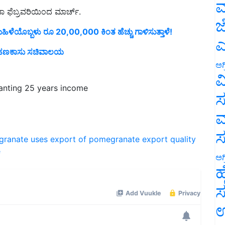
ಮ
ಾ ಫೆಬ್ರವರಿಯಿಂದ ಮಾರ್ಚ್.
ಜ
ೆಯೊಬ್ಬಳು ರೂ 20,00,000 ಕಿಂತ ಹೆಚ್ಚು ಗಾಳಿಸುತ್ತಾಳೆ!
ಎ
ಿದ ಹಣಕಾಸು ಸಚಿವಾಲಯ
ಅಗ
ವ
lanting 25 years income
ಸ
ಮ
ranate uses
export of pomegranate
export quality
e
ಅಗ
ಹ
ಸ
ಉ