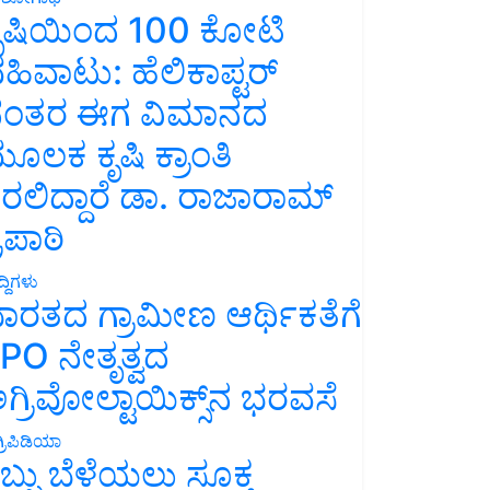
ೃಷಿಯಿಂದ 100 ಕೋಟಿ
ಹಿವಾಟು: ಹೆಲಿಕಾಪ್ಟರ್
ಂತರ ಈಗ ವಿಮಾನದ
ೂಲಕ ಕೃಷಿ ಕ್ರಾಂತಿ
ರಲಿದ್ದಾರೆ ಡಾ. ರಾಜಾರಾಮ್
್ರಿಪಾಠಿ
್ದಿಗಳು
ಾರತದ ಗ್ರಾಮೀಣ ಆರ್ಥಿಕತೆಗೆ
PO ನೇತೃತ್ವದ
ಗ್ರಿವೋಲ್ಟಾಯಿಕ್ಸ್‌ನ ಭರವಸೆ
್ರಿಪಿಡಿಯಾ
ಬ್ಬು ಬೆಳೆಯಲು ಸೂಕ್ತ