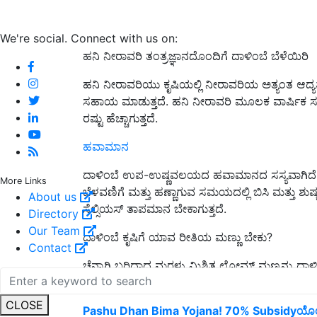
We're social. Connect with us on:
ಹನಿ ನೀರಾವರಿ ತಂತ್ರಜ್ಞಾನದೊಂದಿಗೆ ದಾಳಿಂಬೆ ಬೆಳೆಯಿರಿ
ಹನಿ ನೀರಾವರಿಯು ಕೃಷಿಯಲ್ಲಿ ನೀರಾವರಿಯ ಅತ್ಯಂತ ಆದ್ಯ
ಸಹಾಯ ಮಾಡುತ್ತದೆ. ಹನಿ ನೀರಾವರಿ ಮೂಲಕ ವಾರ್ಷಿಕ ಸರ
ರಷ್ಟು ಹೆಚ್ಚಾಗುತ್ತದೆ.
ಹವಾಮಾನ
ದಾಳಿಂಬೆ ಉಪ-ಉಷ್ಣವಲಯದ ಹವಾಮಾನದ ಸಸ್ಯವಾಗಿದೆ; ಇದು
More Links
ಬೆಳವಣಿಗೆ ಮತ್ತು ಹಣ್ಣಾಗುವ ಸಮಯದಲ್ಲಿ ಬಿಸಿ ಮತ್ತು ಶುಷ್
About us
ಸೆಲ್ಸಿಯಸ್ ತಾಪಮಾನ ಬೇಕಾಗುತ್ತದೆ.
Directory
Our Team
ದಾಳಿಂಬೆ ಕೃಷಿಗೆ ಯಾವ ರೀತಿಯ ಮಣ್ಣು ಬೇಕು?
Contact
ಚೆನ್ನಾಗಿ ಬರಿದಾದ ಮರಳು ಮಿಶ್ರಿತ ಲೋಮ್ ಮಣ್ಣನ್ನು ದಾಳಿ
ಮತ್ತು ಬಣ್ಣವು ಭಾರವಾದ ಮಣ್ಣುಗಳಿಗಿಂತ ಹಗುರವಾದ ಮಣ್ಣಿ
CLOSE
Pashu Dhan Bima Yojana! 70% Subsidyಯೊಂದಿಗೆ