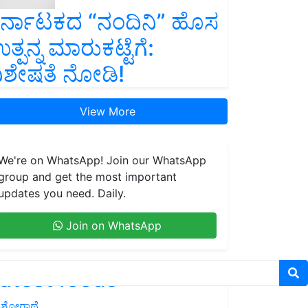
ರ್ನಾಟಕದ “ನಂದಿನಿ” ಹೊಸ
ತ್ಪನ್ನ ಮಾರುಕಟ್ಟೆಗೆ:
ಿಶೇಷತೆ ನೋಡಿ!
View More
We're on WhatsApp! Join our WhatsApp
group and get the most important
updates you need. Daily.
Join on WhatsApp
atest feeds
ಶೋಗಾಥೆ