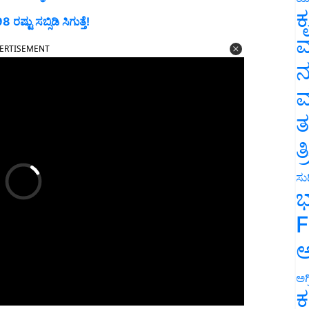
ಕ
ಟು ಸಬ್ಸಿಡಿ ಸಿಗುತ್ತೆ!
ವ
ERTISEMENT
ನ
ಮ
ತ
ತ
ಸುದ
ಭ
F
ಅ
ಅಗ
ಕ