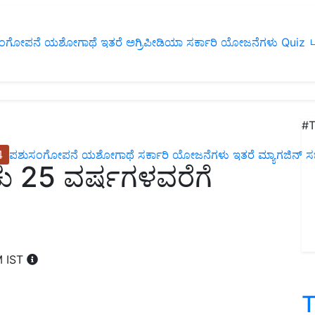
ಂಗೋಪನೆ
ಯಶೋಗಾಥೆ
ಇತರೆ
ಅಗ್ರಿಪೀಡಿಯಾ
ಸರ್ಕಾರಿ ಯೋಜನೆಗಳು
Quiz
ப
#T
4
ಪಶುಸಂಗೋಪನೆ
ಯಶೋಗಾಥೆ
ಸರ್ಕಾರಿ ಯೋಜನೆಗಳು
ಇತರೆ
ಮ್ಯಾಗಜಿನ್‌ ಸಬ್‌
ಾಕು 25 ವರ್ಷಗಳವರೆಗೆ
M IST
T