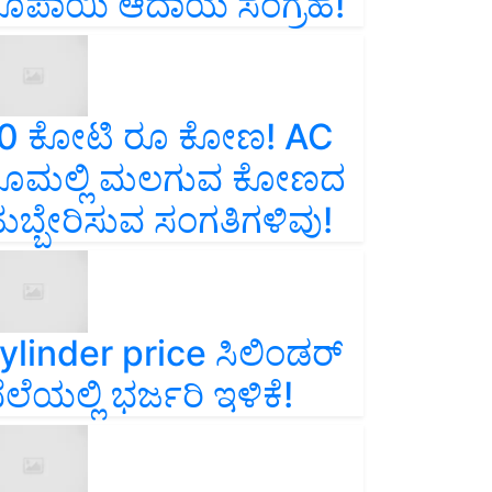
ೂಪಾಯಿ ಆದಾಯ ಸಂಗ್ರಹ!
0 ಕೋಟಿ ರೂ ಕೋಣ! AC
ೂಮಲ್ಲಿ ಮಲಗುವ ಕೋಣದ
ುಬ್ಬೇರಿಸುವ ಸಂಗತಿಗಳಿವು!
ylinder price ಸಿಲಿಂಡರ್‌
ೆಲೆಯಲ್ಲಿ ಭರ್ಜರಿ ಇಳಿಕೆ!