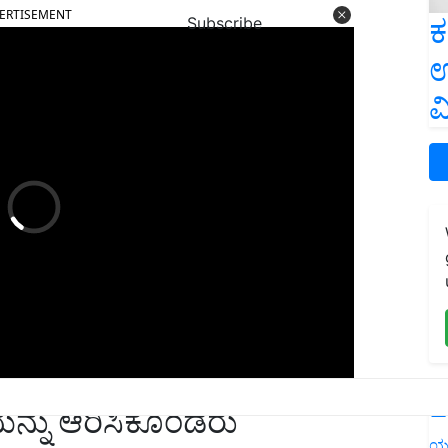
ಕ
Subscribe
ಉ
ವ
ಯನ್ನು ಆರಿಸಿಕೊಂಡರು
L
 ನಗರದ ಯುವಕರಾಗಿದ್ದು, ನಗರದಲ್ಲಿಯೇ ಬೆಳೆದಿದ್ದಾರೆ.
ಯ