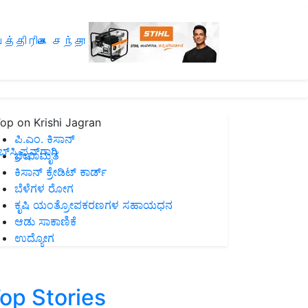
த்திரிகை சந்தா
op on Krishi Jagran
ಪಿ.ಎಂ. ಕಿಸಾನ್
ಸ್ಕ್ರಿಪ್ಷನ್‌ಗಾಗಿ
ಜೀವಾಮೃತ
ಕಿಸಾನ್ ಕ್ರೇಡಿಟ್ ಕಾರ್ಡ್
ಬೆಳೆಗಳ ರೋಗ
ಕೃಷಿ ಯಂತ್ರೋಪಕರಣಗಳ ಸಹಾಯಧನ
ಆಡು ಸಾಕಾಣಿಕೆ
ಉದ್ಯೋಗ
op Stories