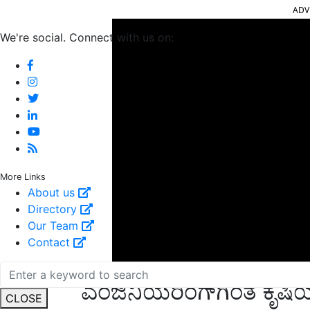
We're social. Connect with us on:
More Links
About us
Directory
Our Team
Contact
ಎಂಜಿನಿಯರಿಂಗ್‌ಗಿಂತ ಕೃಷಿ
CLOSE
ಎರಡನೆಯ ಕಥೆ ಗೋವಾದದ್ದು. ಗೋವಾದ ರೈತ ಅಜಯ್ ನಾಯ್ಕ್