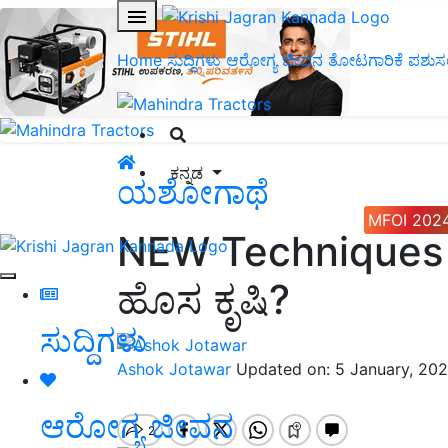
Home
ಸುದ್ದಿಗಳು
ಆರೋಗ್ಯ ಜೀವನ
ತೋಟಗಾರಿಕೆ
ಪಶುಸ
ಕನ್ನಡ
ಯಶೋಗಾಥೆ
MFOI 202
NEW Techniques
ಹೊಸ ಕೃಷಿ?
ಸುದ್ದಿಗಳು
Ashok Jotawar
Updated on: 5 January, 20
ಆರೋಗ್ಯ ಜೀವನ