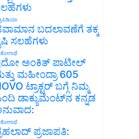
ಲಹೆಗಳು
್ರಿಪಿಡಿಯಾ
ವಾಮಾನ ಬದಲಾವಣೆಗೆ ತಕ್ಕ
ೃಷಿ ಸಲಹೆಗಳು
ಶೋಗಾಥೆ
ದೋ ಅಂಕಿತ್ ಪಾಟೀಲ್
ತ್ತು ಮಹೀಂದ್ರಾ 605
OVO ಟ್ರಾಕ್ಟರ್ ಬಗ್ಗೆ ನಿಮ್ಮ
ಿಂದಿ ಡಾಕ್ಯುಮೆಂಟ್‌ನ ಕನ್ನಡ
ನುವಾದ:
ಶೋಗಾಥೆ
್ರಹಲಾದ್ ಪ್ರಜಾಪತಿ: