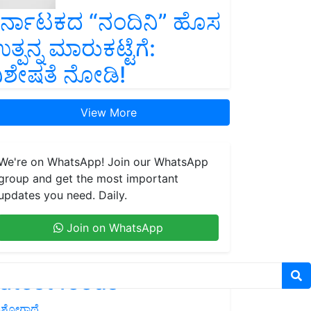
ರ್ನಾಟಕದ “ನಂದಿನಿ” ಹೊಸ
ತ್ಪನ್ನ ಮಾರುಕಟ್ಟೆಗೆ:
ಿಶೇಷತೆ ನೋಡಿ!
View More
We're on WhatsApp! Join our WhatsApp
group and get the most important
updates you need. Daily.
Join on WhatsApp
atest feeds
ಶೋಗಾಥೆ