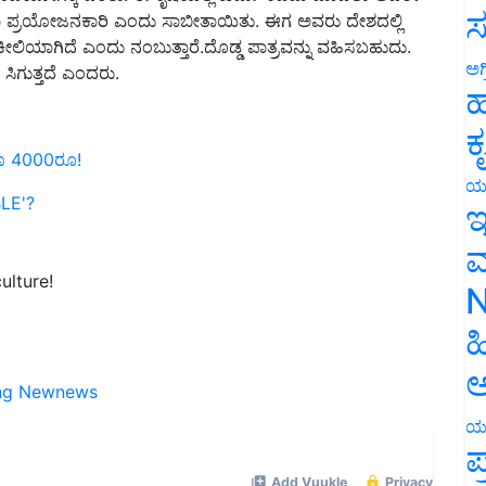
ಸ
ೀಲಿಯಾಗಿದೆ ಎಂದು ನಂಬುತ್ತಾರೆ.ದೊಡ್ಡ ಪಾತ್ರವನ್ನು ವಹಿಸಬಹುದು.
ಸಿಗುತ್ತದೆ ಎಂದರು.
ಅಗ
ಹ
ಕ
ೂ 4000ರೂ!
LE'?
ಯ
ಇ
ಮ
ulture!
N
ಹ
ng Newnews
ಅ
ಯ
ಪ