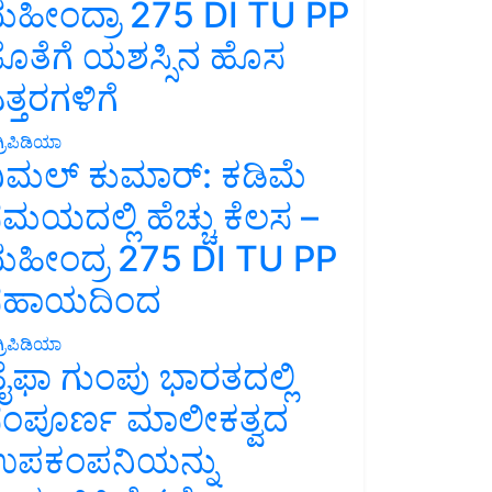
ಹೀಂದ್ರಾ 275 DI TU PP
ೊತೆಗೆ ಯಶಸ್ಸಿನ ಹೊಸ
ತ್ತರಗಳಿಗೆ
್ರಿಪಿಡಿಯಾ
ಿಮಲ್ ಕುಮಾರ್: ಕಡಿಮೆ
ಮಯದಲ್ಲಿ ಹೆಚ್ಚು ಕೆಲಸ –
ಹೀಂದ್ರ 275 DI TU PP
ಸಹಾಯದಿಂದ
್ರಿಪಿಡಿಯಾ
ೈಫಾ ಗುಂಪು ಭಾರತದಲ್ಲಿ
ಂಪೂರ್ಣ ಮಾಲೀಕತ್ವದ
ಪಕಂಪನಿಯನ್ನು