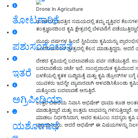
Drone In Agriculture
ತೋಟಗಾರಿಕೆ
ಭಾರತದಲ್ಲಿ ಇವತ್ತಿನ ಸಮಯದಲ್ಲಿ ತಮ್ಮ ವೃತ್ತಿಪರ ಕೆಲಸಗಳನ್
ತಂತ್ರಜ್ಞಾನದಿಂದ ಕೃಷಿ ಕ್ಷೇತ್ರದಲ್ಲಿ ಬೆಳವಣಿಗೆ ಪಡೆಯು
ಮೂರು ವರ್ಷಗಳ ಹಿಂದೆ ಸ್ಟೀವಿಯಾ ಕೃಷಿಯನ್ನು ಪ್ರಾರಂಭಿಸುವ
ಪಶುಸಂಗೋಪನೆ
ಎಂಜಿನಿಯರಿಂಗ್ ಕ್ಷೇತ್ರದಲ್ಲಿ ಕೆಲಸ ಮಾಡುತ್ತಿದ್ದರು. ಆದರೆ 
ದೇಶದ ಕೃಷಿಯಲ್ಲಿ ಬದಲಾವಣೆಯ ಪರ್ವ ನಡೆಯುತ್ತಿದೆ. ಉತ್ತಮ 
ಬದಲಾವಣೆಯ ಚರ್ಚೆ ಇದೆ. ಸಾಂಪ್ರದಾಯಿಕ ಕೃಷಿಯಿಂದ ಸಾವ
ಇತರೆ
ಬಳಕೆಯಲ್ಲಿ ಕೃತಕ ಬುದ್ಧಿಮತ್ತೆ ಮತ್ತು ಕೃಷಿ ಡ್ರೋನ್‌ಗಳ 
ಯುವಕರು ಇದನ್ನೇ ವ್ಯಾಪಾರವಾಗಿ ಅಳವಡಿಸಿಕೊಂಡು ಕೃಷಿಯ
ಮತ್ತೊಂದು ಬದಲಾವಣೆ ಆಗುತ್ತಿದೆ.
ಅಗ್ರಿಪೀಡಿಯಾ
ಉತ್ತರ ದೆಹಲಿಯ ನಿವಾಸಿ ಅಭಿಷೇಕ್ ಧಾಮಾ ಕೂಡ ಅಂತಹ ಯುವಕರ
ಮಾಡುತ್ತಿದ್ದಾರೆ ಮತ್ತು ಉತ್ತಮ ಲಾಭವನ್ನು ಗಳಿಸುತ್ತಿದ್ದಾ
ಮಾಡಲು ನಿರ್ಧರಿಸಿದಾಗ, ಅವರ ಕುಟುಂಬ ಸದಸ್ಯರು ಕೃಷಿ
ಯಶೋಗಾಥೆ
ವ್ಯಕ್ತಪಡಿಸಿದ್ದರು. ಆದರೆ ಅಭಿಷೇಕ್ ಈ ವಿಷಯಗಳನ್ನು ನಿರ್ಲ