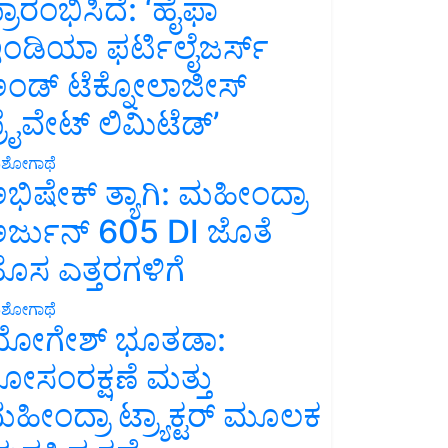
್ರಾರಂಭಿಸಿದೆ: ‘ಹೈಫಾ
ಂಡಿಯಾ ಫರ್ಟಿಲೈಜರ್ಸ್
ಂಡ್ ಟೆಕ್ನೋಲಾಜೀಸ್
್ರೈವೇಟ್ ಲಿಮಿಟೆಡ್’
ಶೋಗಾಥೆ
ಭಿಷೇಕ್ ತ್ಯಾಗಿ: ಮಹೀಂದ್ರಾ
ರ್ಜುನ್ 605 DI ಜೊತೆ
ೊಸ ಎತ್ತರಗಳಿಗೆ
ಶೋಗಾಥೆ
ೋಗೇಶ್ ಭೂತಡಾ:
ೋಸಂರಕ್ಷಣೆ ಮತ್ತು
ಹೀಂದ್ರಾ ಟ್ರ್ಯಾಕ್ಟರ್ ಮೂಲಕ