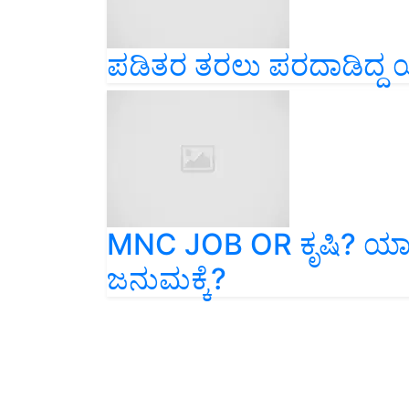
ಪಡಿತರ ತರಲು ಪರದಾಡಿದ್ದ 
MNC JOB OR ಕೃಷಿ? ಯಾವ
ಜನುಮಕ್ಕೆ?