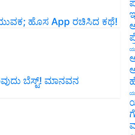
ಪ
ಇ
ಯುವಕ; ಹೊಸ App ರಚಿಸಿದ ಕಥೆ!
ಅ
ಪ
ಯ
ಅ
ಅ
ುದು ಬೆಸ್ಟ್! ಮಾನವನ
ಹ
ಯ
ಯ
ಗ
ಮ