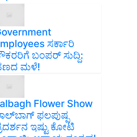
overnment
mployees ಸರ್ಕಾರಿ
ೌಕರರಿಗೆ ಬಂಪರ್‌ ಸುದ್ದಿ:
ಣದ ಮಳೆ!
albagh Flower Show
ಾಲ್‌ಬಾಗ್ ಫಲಪುಷ್ಪ
್ರದರ್ಶನ ಇಷ್ಟು ಕೋಟಿ