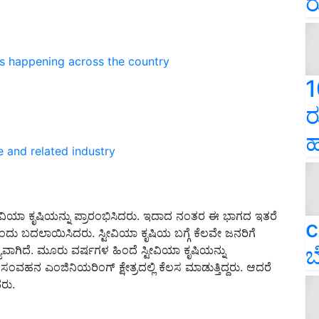
ರ
ns happening across the country
1
ರ
ಹ
e and related industry
ಟೀವಿಯಾ ಕೃಷಿಯನ್ನು ಪ್ರಾರಂಭಿಸಿದರು. ಇದಾದ ನಂತರ ಈ ಭಾಗದ ಇತರೆ
c
ಎಂದು ಬದಲಾಯಿಸಿದರು. ಸ್ಟೀವಿಯಾ ಕೃಷಿಯ ಬಗ್ಗೆ ಕೆಲವೇ ಜನರಿಗೆ
ಬ
ಸ್ಯವಾಗಿದೆ. ಮೂರು ವರ್ಷಗಳ ಹಿಂದೆ ಸ್ಟೀವಿಯಾ ಕೃಷಿಯನ್ನು
ು ಸಂವಹನ ಎಂಜಿನಿಯರಿಂಗ್ ಕ್ಷೇತ್ರದಲ್ಲಿ ಕೆಲಸ ಮಾಡುತ್ತಿದ್ದರು. ಆದರೆ
ದರು.
ERTISEMENT