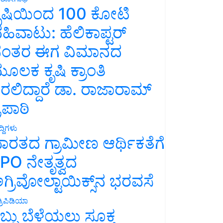
ೃಷಿಯಿಂದ 100 ಕೋಟಿ
ಹಿವಾಟು: ಹೆಲಿಕಾಪ್ಟರ್
ಂತರ ಈಗ ವಿಮಾನದ
ೂಲಕ ಕೃಷಿ ಕ್ರಾಂತಿ
ರಲಿದ್ದಾರೆ ಡಾ. ರಾಜಾರಾಮ್
್ರಿಪಾಠಿ
್ದಿಗಳು
ಾರತದ ಗ್ರಾಮೀಣ ಆರ್ಥಿಕತೆಗೆ
PO ನೇತೃತ್ವದ
ಗ್ರಿವೋಲ್ಟಾಯಿಕ್ಸ್‌ನ ಭರವಸೆ
್ರಿಪಿಡಿಯಾ
ಬ್ಬು ಬೆಳೆಯಲು ಸೂಕ್ತ