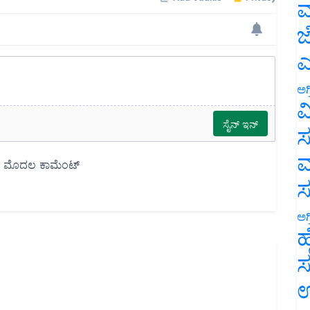
ಮ
ಜ
ಎ
ಅಗ
ವ
ಸ
ಮ
ಅಗ
ಹ
ಸ
ಉ