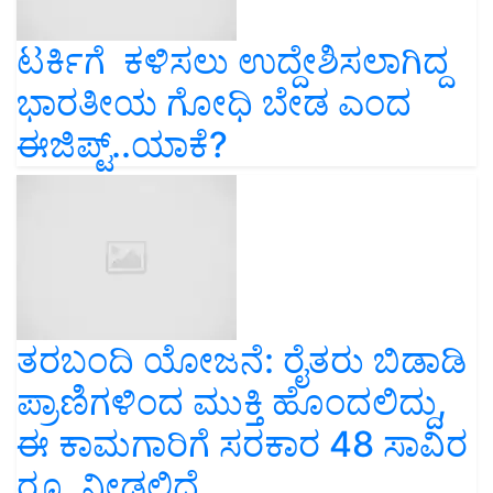
ಟರ್ಕಿಗೆ ಕಳಿಸಲು ಉದ್ದೇಶಿಸಲಾಗಿದ್ದ
ಭಾರತೀಯ ಗೋಧಿ ಬೇಡ ಎಂದ
ಈಜಿಪ್ಟ್‌..ಯಾಕೆ?
ತರಬಂದಿ ಯೋಜನೆ: ರೈತರು ಬಿಡಾಡಿ
ಪ್ರಾಣಿಗಳಿಂದ ಮುಕ್ತಿ ಹೊಂದಲಿದ್ದು,
ಈ ಕಾಮಗಾರಿಗೆ ಸರಕಾರ 48 ಸಾವಿರ
ರೂ. ನೀಡಲಿದೆ