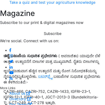
Take a quiz and test your agriculture knowledge
Magazine
Subscribe to our print & digital magazines now
Subscribe
We're social. Connect with us on:
ಚಿಟ್ಟೆ
ಬಟಾಣಿಯ
ಸುಧಾರಿತ
ಪ್ರಭೇದಗಳು
( ಅಪರಾಜಿತಾ) ಯಾವುದೇ ಬೆಳೆ
ಉತ್ತಮ ಉತ್ಪಾದನೆಗೆ ಬೀಜಗಳ ಪಾತ್ರ ಮುಖ್ಯವಾಗಿದೆ. ರೈತರು ಬೀಜಗಳನ್ನು
ಆಯ್ಕೆಮಾಡುವಾಗ ಹೆಚ್ಚಿನ ಉತ್ಪಾದನೆ ಮತ್ತು ರೋಗ ನಿರೋಧಕತೆಯನ್ನು
ನೆನಪಿನಲ್ಲಿಟ್ಟುಕೊಳ್ಳಬೇಕು.
ಬಟರ್‌ಫ್ಲೈ
ಬಟಾಣಿಗಳ ಸುಧಾರಿತ ಪ್ರಭೇದಗಳು
ಈ ಕೆಳಗಿನಂತಿವೆ:-
More Links
CAZRI–466, CAZRI–752, CAZRI–1433, IGFRI–23–1,
About us
IGFRI–12–1, IGFRI–40–1, JGCT–2013–3 (Bundelklitoria-
Directory
1), ILCT–249, ILCT-278 ಇತ್ಯಾದಿ.
Our Team