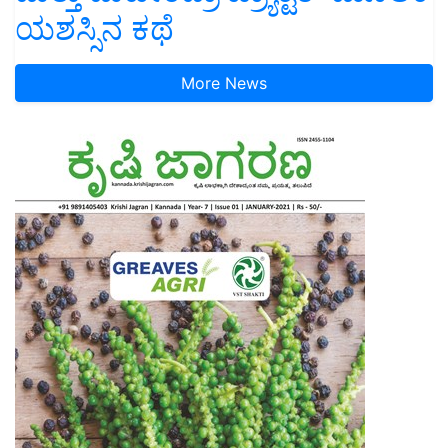
ಯಶಸ್ಸಿನ ಕಥೆ
More News