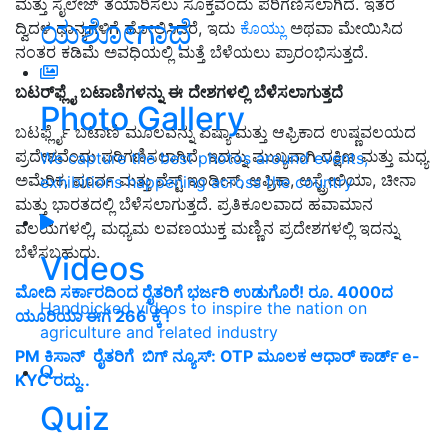
ಮತ್ತು ಸೈಲೇಜ್ ತಯಾರಿಸಲು ಸೂಕ್ತವೆಂದು ಪರಿಗಣಿಸಲಾಗಿದೆ. ಇತರ
ಯಶೋಗಾಥೆ
ದ್ವಿದಳ ಧಾನ್ಯಗಳಿಗೆ ಹೋಲಿಸಿದರೆ, ಇದು
ಕೊಯ್ಲು
ಅಥವಾ ಮೇಯಿಸಿದ
ನಂತರ ಕಡಿಮೆ ಅವಧಿಯಲ್ಲಿ ಮತ್ತೆ ಬೆಳೆಯಲು ಪ್ರಾರಂಭಿಸುತ್ತದೆ.
ಬಟರ್
ಫ್ಲೈ
ಬಟಾಣಿಗಳನ್ನು
ಈ
ದೇಶಗಳಲ್ಲಿ
ಬೆಳೆಸಲಾಗುತ್ತದೆ
Photo Gallery
ಬಟರ್ಫ್ಲೈ ಬಟಾಣಿ ಮೂಲವನ್ನು ಏಷ್ಯಾ ಮತ್ತು ಆಫ್ರಿಕಾದ ಉಷ್ಣವಲಯದ
ಪ್ರದೇಶವೆಂದು ಪರಿಗಣಿಸಲಾಗಿದೆ. ಇದನ್ನು ಮುಖ್ಯವಾಗಿ ದಕ್ಷಿಣ ಮತ್ತು ಮಧ್ಯ
We capture the best photos around events,
ಅಮೆರಿಕ, ಪೂರ್ವ ಮತ್ತು ವೆಸ್ಟ್ ಇಂಡೀಸ್, ಆಫ್ರಿಕಾ, ಆಸ್ಟ್ರೇಲಿಯಾ, ಚೀನಾ
exhibitions happening across the country
ಮತ್ತು ಭಾರತದಲ್ಲಿ ಬೆಳೆಸಲಾಗುತ್ತದೆ. ಪ್ರತಿಕೂಲವಾದ ಹವಾಮಾನ
ವಲಯಗಳಲ್ಲಿ, ಮಧ್ಯಮ ಲವಣಯುಕ್ತ ಮಣ್ಣಿನ ಪ್ರದೇಶಗಳಲ್ಲಿ ಇದನ್ನು
ಬೆಳೆಸಬಹುದು.
Videos
ಮೋದಿ ಸರ್ಕಾರದಿಂದ ರೈತರಿಗೆ ಭರ್ಜರಿ ಉಡುಗೊರೆ! ರೂ. 4000ದ
Handpicked videos to inspire the nation on
ಯೂರಿಯಾ ಈಗ 266 ಕ್ಕೆ !
agriculture and related industry
PM ಕಿಸಾನ್‌ ರೈತರಿಗೆ ಬಿಗ್‌ ನ್ಯೂಸ್‌: OTP ಮೂಲಕ ಆಧಾರ್‌ ಕಾರ್ಡ್‌ e-
KYC ರದ್ದು..
Quiz