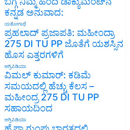
ಬಗ್ಗೆ ನಿಮ್ಮ ಹಿಂದಿ ಡಾಕ್ಯುಮೆಂಟ್‌ನ
ಕನ್ನಡ ಅನುವಾದ:
ಯಶೋಗಾಥೆ
ಪ್ರಹಲಾದ್ ಪ್ರಜಾಪತಿ: ಮಹೀಂದ್ರಾ
275 DI TU PP ಜೊತೆಗೆ ಯಶಸ್ಸಿನ
ಹೊಸ ಎತ್ತರಗಳಿಗೆ
ಅಗ್ರಿಪಿಡಿಯಾ
ವಿಮಲ್ ಕುಮಾರ್: ಕಡಿಮೆ
ಸಮಯದಲ್ಲಿ ಹೆಚ್ಚು ಕೆಲಸ –
ಮಹೀಂದ್ರ 275 DI TU PP
ಸಹಾಯದಿಂದ
ಅಗ್ರಿಪಿಡಿಯಾ
ಹೈಫಾ ಗುಂಪು ಭಾರತದಲ್ಲಿ