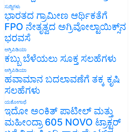
ಸುದ್ದಿಗಳು
ಭಾರತದ ಗ್ರಾಮೀಣ ಆರ್ಥಿಕತೆಗೆ
FPO ನೇತೃತ್ವದ ಅಗ್ರಿವೋಲ್ಟಾಯಿಕ್ಸ್‌ನ
ಭರವಸೆ
ಅಗ್ರಿಪಿಡಿಯಾ
ಕಬ್ಬು ಬೆಳೆಯಲು ಸೂಕ್ತ ಸಲಹೆಗಳು
ಅಗ್ರಿಪಿಡಿಯಾ
ಹವಾಮಾನ ಬದಲಾವಣೆಗೆ ತಕ್ಕ ಕೃಷಿ
ಸಲಹೆಗಳು
ಯಶೋಗಾಥೆ
ಇದೋ ಅಂಕಿತ್ ಪಾಟೀಲ್ ಮತ್ತು
ಮಹೀಂದ್ರಾ 605 NOVO ಟ್ರಾಕ್ಟರ್