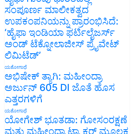
ಸಂಪೂರ್ಣ ಮಾಲೀಕತ್ವದ
ಉಪಕಂಪನಿಯನ್ನು ಪ್ರಾರಂಭಿಸಿದೆ:
‘ಹೈಫಾ ಇಂಡಿಯಾ ಫರ್ಟಿಲೈಜರ್ಸ್
ಅಂಡ್ ಟೆಕ್ನೋಲಾಜೀಸ್ ಪ್ರೈವೇಟ್
ಲಿಮಿಟೆಡ್’
ಯಶೋಗಾಥೆ
ಅಭಿಷೇಕ್ ತ್ಯಾಗಿ: ಮಹೀಂದ್ರಾ
ಅರ್ಜುನ್ 605 DI ಜೊತೆ ಹೊಸ
ಎತ್ತರಗಳಿಗೆ
ಯಶೋಗಾಥೆ
ಯೋಗೇಶ್ ಭೂತಡಾ: ಗೋಸಂರಕ್ಷಣೆ
ಮತ್ತು ಮಹೀಂದ್ರಾ ಟ್ರ್ಯಾಕ್ಟರ್ ಮೂಲಕ