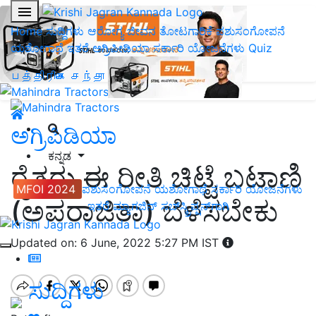
Home
ಸುದ್ದಿಗಳು
ಆರೋಗ್ಯ ಜೀವನ
ತೋಟಗಾರಿಕೆ
ಪಶುಸಂಗೋಪನೆ
ಯಶೋಗಾಥೆ
ಇತರೆ
ಅಗ್ರಿಪೀಡಿಯಾ
ಸರ್ಕಾರಿ ಯೋಜನೆಗಳು
Quiz
பத்திரிகை சந்தா
ಅಗ್ರಿಪಿಡಿಯಾ
ಕನ್ನಡ
ರೈತರು ಈ ರೀತಿ ಚಿಟ್ಟೆ ಬಟಾಣಿ
MFOI 2024
ಪಶುಸಂಗೋಪನೆ
ಯಶೋಗಾಥೆ
ಸರ್ಕಾರಿ ಯೋಜನೆಗಳು
(ಅಪರಾಜಿತಾ) ಬೆಳೆಸಬೇಕು
ಇತರೆ
ಮ್ಯಾಗಜಿನ್‌ ಸಬ್‌ಸ್ಕ್ರಿಪ್ಷನ್‌ಗಾಗಿ
Updated on: 6 June, 2022 5:27 PM IST
ಸುದ್ದಿಗಳು