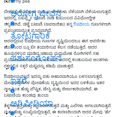
Butterfly pea
ಆರೋಗ್ಯ ಜೀವನ
ದೇಶದಲ್ಲಿ ಅವರೆಕಾಳು ಪ್ರಮುಖ ಬೇಳೆಕಾಳು ಬೆಳೆಯಾಗಿ ಬೆಳೆಯಲಾಗುತ್ತದೆ.
ಇದರಲ್ಲಿ, ಬಟರ್ಫ್ಲೈ ಬಟಾಣಿ ನಾಡಿ ಕುಟುಂಬದ ವಿವಿಧೋದ್ದೇಶ
ಸಸ್ಯವಾಗಿದೆ. ಚಿಟ್ಟೆ ಬಟಾಣಿ (ಅಪರಾಜಿತಾ) ತನ್ನ
ಔಷಧೀಯ
ಗುಣಗಳಿಗಾಗಿ
ಪ್ರಪಂಚದಾದ್ಯಂತ ಪ್ರಸಿದ್ಧವಾಗಿದೆ.
ತೋಟಗಾರಿಕೆ
ಅದರಲ್ಲಿರುವ ಔಷಧೀಯ ಗುಣಗಳ ದೃಷ್ಟಿಯಿಂದಲೂ ಈಗ ಅಪರ್ಜಿತಾ
ಹೂವಿನಿಂದ ಬ್ಲೂ ಟೀ ತಯಾರಿಸುವ ಕೆಲಸ ನಡೆಯುತ್ತಿದೆ. ಅದರ
ಹೂವುಗಳಿಂದ ಮಾಡಿದ ಚಹಾವು ಮಧುಮೇಹ ರೋಗಿಗಳಿಗೆ ಸಹ
ಪಶುಸಂಗೋಪನೆ
ಪ್ರಯೋಜನಕಾರಿಯಾಗಿದೆ, ಏಕೆಂದರೆ ಅದರಲ್ಲಿ ಕಂಡುಬರುವ ಅಂಶಗಳು
ರಕ್ತದಲ್ಲಿನ ಸಕ್ಕರೆ ಮಟ್ಟವನ್ನು ಕಡಿಮೆ ಮಾಡುತ್ತದೆ.
ಔಷಧೀಯವಲ್ಲದೆ ಇದನ್ನು ಪಶು ಆಹಾರವಾಗಿಯೂ ಬಳಸಲಾಗುತ್ತದೆ.
ಇತರೆ
ಮೇವು ಪ್ರಾಣಿಗಳ ಪೋಷಣೆಯ ದೃಷ್ಟಿಯಿಂದ ಇದರ ಬಳಕೆಯು ಇತರ
ನಾಲ್ಕಕ್ಕಿಂತ ಹೆಚ್ಚು ಪೌಷ್ಟಿಕ, ಟೇಸ್ಟಿ ಮತ್ತು ಜೀರ್ಣಕಾರಿಯಾಗಿದೆ. ಈ
ಬಟಾಣಿಯ ಕಾಂಡವು ತುಂಬಾ
ಅಗ್ರಿಪೀಡಿಯಾ
ತೆಳ್ಳಗಿರುತ್ತದೆ ಮತ್ತು ಮೃದುವಾಗಿರುತ್ತದೆ ಮತ್ತು ಎಲೆಗಳು ಅಗಲವಾಗಿರುತ್ತವೆ
ಮತ್ತು ಹೆಚ್ಚು ಸಂಖ್ಯೆಯಲ್ಲಿರುತ್ತವೆ, ಈ ಕಾರಣದಿಂದಾಗಿ ಅದರ ಮೇವು 'ಹೇ'