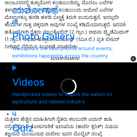
ಅಂಜೂರನಲ್ಲಿ ತುಕ್ಕುರೋಗ ಕಂಡುಬಂದಿದ್ದು, ಮೊದಲು ಎಲೆಗಳ
ಯಶೋಗಾಥೆ
ತಳಭಾಗದಲ್ಲಿ ಕಂದು ಚುಕ್ಕೆಗಳು ಕಂಡುಬಂದು ಆಮೇಲೆ ಎಲೆಗಳ
ಮೇಲ್ಬಾಗಕ್ಕೂ ಹರಡಿ ಹಳದಿ ಬಣ್ಣಕ್ಕೆ ತಿರುಗಿ ಉದುರುತ್ತವೆ. ಇದಲ್ಲದೇ
ಕಾಯಿಗಳ ಗಾತ್ರ ಚಿಕ್ಕದಾಗಿ ಅವುಗಳ ಸಂಖ್ಯೆ ಕಡಿಮೆಯಾಗುತ್ತದೆ. ಇದರÀ
ಹತೋಟಿಗಾಗಿ ರೈತರು ಮ್ಯಾಂಕೊಜೆಬ್ (2 ಗ್ರಾಂ.) ಅಥವಾ ಟ್ರೈಡೆಮಿಫಾನ್
Photo Gallery
(1 ಗ್ರಾಂ.) ಅಥವಾ ಹೆಕ್ಸಾಕೋನೊಜೋಲ್ (1ಮೀ.ಲಿ.) ಪ್ರತಿ ಲೀಟರ್
ನೀರಿನಲ್ಲಿ ಬೆರೆಯಿಸಿ ಸಿಂಪರಣೆ ಮಾಡಬೇಕು.
We capture the best photos around events,
exhibitions happening across the country
ADVERTISEMENT
Videos
Handpicked videos to inspire the nation on
agriculture and related industry
ಮತ್ತಿತರ ಹೆಚ್ಚಿನ ಮಾಹಿತಿಗಾಗಿ ರೈತರು ಕಲಬುರಗಿ ಐವಾನ್ ಶಾಹಿ
Quiz
ರಸ್ತೆಯಲ್ಲಿರುವ ತೋಟಗಾರಿಕೆ ಇಲಾಖೆಯ (ಹಾರ್ಟಿ ಕ್ಲಿನಿಕ್) ವಿಷಯ
ತಜ್ಞರಾದ ಮಂಜುನಾಥ ಪಾಟೀಲ ಇವರ ಮೊಬೈಲ್ ನಂಖ್ಯೆ