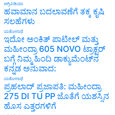
ಅಗ್ರಿಪಿಡಿಯಾ
ಹವಾಮಾನ ಬದಲಾವಣೆಗೆ ತಕ್ಕ ಕೃಷಿ
ಸಲಹೆಗಳು
ಯಶೋಗಾಥೆ
ಇದೋ ಅಂಕಿತ್ ಪಾಟೀಲ್ ಮತ್ತು
ಮಹೀಂದ್ರಾ 605 NOVO ಟ್ರಾಕ್ಟರ್
ಬಗ್ಗೆ ನಿಮ್ಮ ಹಿಂದಿ ಡಾಕ್ಯುಮೆಂಟ್‌ನ
ಕನ್ನಡ ಅನುವಾದ:
ಯಶೋಗಾಥೆ
ಪ್ರಹಲಾದ್ ಪ್ರಜಾಪತಿ: ಮಹೀಂದ್ರಾ
275 DI TU PP ಜೊತೆಗೆ ಯಶಸ್ಸಿನ
ಹೊಸ ಎತ್ತರಗಳಿಗೆ