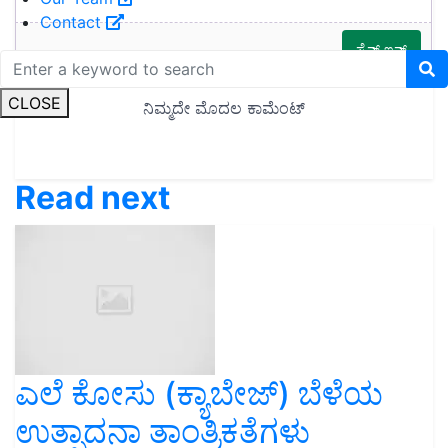
Contact
CLOSE
Read next
ಎಲೆ ಕೋಸು (ಕ್ಯಾಬೇಜ್) ಬೆಳೆಯ
ಉತ್ಪಾದನಾ ತಾಂತ್ರಿಕತೆಗಳು