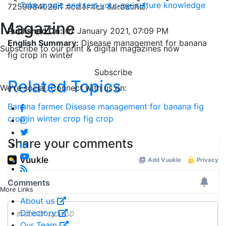
Take a quiz and test your agriculture knowledge
7259984026ಗೆ ಸಂಪರ್ಕಿಸಲು ಕೋರಲಾಗಿದೆ.
Magazine
Published On:
07 January 2021, 07:09 PM
English Summary:
Disease management for banana
Subscribe to our print & digital magazines now
fig crop in winter
Subscribe
Related Topics
We're social. Connect with us on:
Banana
farmer
Disease management for banana fig
crop in winter
crop
fig crop
Share your comments
More Links
About us
Directory
Our Team