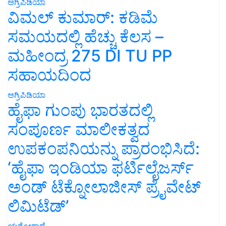
ಅಗ್ರಿಪಿಡಿಯಾ
ವಿಮಲ್ ಕುಮಾರ್: ಕಡಿಮೆ
ಸಮಯದಲ್ಲಿ ಹೆಚ್ಚು ಕೆಲಸ –
ಮಹೀಂದ್ರ 275 DI TU PP
ಸಹಾಯದಿಂದ
ಅಗ್ರಿಪಿಡಿಯಾ
ಹೈಫಾ ಗುಂಪು ಭಾರತದಲ್ಲಿ
ಸಂಪೂರ್ಣ ಮಾಲೀಕತ್ವದ
ಉಪಕಂಪನಿಯನ್ನು ಪ್ರಾರಂಭಿಸಿದೆ:
‘ಹೈಫಾ ಇಂಡಿಯಾ ಫರ್ಟಿಲೈಜರ್ಸ್
ಅಂಡ್ ಟೆಕ್ನೋಲಾಜೀಸ್ ಪ್ರೈವೇಟ್
ಲಿಮಿಟೆಡ್’
ಯಶೋಗಾಥೆ