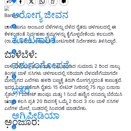
ಆರೋಗ್ಯ ಜೀವನ
Banana
ಬಾಳೆ ಹಾಗೂ ಅಂಜೂರ ಬೆಳೆಗಳನ್ನು ಬೆಳೆದ ರೈತರು ಚಳಿಗಾಲದಲ್ಲಿ ಈ
ಕೆಳಕಂಡಂತೆ ನಿರ್ವಹಣಾ ಕ್ರಮಗಳನ್ನು ಕೈಗೊಳ್ಳಬೇಕೆಂದು ಕಲಬುರಗಿ
ತೋಟಗಾರಿಕೆ
(ರಾ.ವ.) ಹಿರಿಯ ಸಹಾಯಕ ತೋಟಗಾರಿಕೆ ನಿರ್ದೇಶಕರು ತಿಳಿಸಿದ್ದಾರೆ.
ಬಾಳೆಬೆಳೆ:
ಪಶುಸಂಗೋಪನೆ
ಬಾಳೆ ಬೆಳೆಯಲ್ಲಿ ಹೊಸದಾಗಿ ನಾಟಿ ಮಾಡಿದ ಸುಮಾರು 2 ರಿಂದ ನಾಲ್ಕು
ತಿಂಗಳ ಬಾಳೆ ಸಸಿಗಳು ಚಳಿಗಾಲದಲ್ಲಿ ಸರಿಯಾಗಿ ಬೆಳವಣಿಗೆಯಾಗದೇ
ಮೇಲ್ಭಾಗದ ಎಲೆಗಳು ಹಳದಿ ಬಣ್ಣಕ್ಕೆ ತಿರುಗಿ ರೋಗಗ್ರಸ್ತದಂತೆ ಕಾಣುತ್ತವೆ.
ಇದರ ನಿರ್ವಹಣೆಗಾಗಿ ರೈತರು 15 ಲೀಟರ್ ನೀರಿನಲ್ಲಿ 75 ಗ್ರಾಂ ಬನಾನಾ
ಇತರೆ
ಸ್ಪೆಶಲ್, 1 ಪಾಕೇಟ್ ಶಾಂಪೂ ಮತ್ತು 1 ನಿಂಬೆ ಹಣ್ಣಿನ ರಸವನ್ನು ಬೆರೆಯಿಸಿ
ಚನ್ನಾಗಿ ಕಲಸಿ ಪ್ರತಿ 20 ದಿವಸಕ್ಕೆ ಒಮ್ಮೆ 2 ರಿಂದ 3 ಸಲ ಬಾಳೆ ಸಸಿಗಳ
ಎಲೆಗಳ ಮೇಲೆ, ಬುಡದಲ್ಲಿ ಸಿಂಪರಣೆ ಮಾಡಬೇಕು.
ಅಗ್ರಿಪೀಡಿಯಾ
ಅಂಜೂರ: