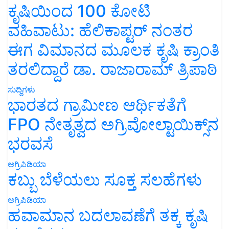
ಕೃಷಿಯಿಂದ 100 ಕೋಟಿ
ವಹಿವಾಟು: ಹೆಲಿಕಾಪ್ಟರ್ ನಂತರ
ಈಗ ವಿಮಾನದ ಮೂಲಕ ಕೃಷಿ ಕ್ರಾಂತಿ
ತರಲಿದ್ದಾರೆ ಡಾ. ರಾಜಾರಾಮ್ ತ್ರಿಪಾಠಿ
ಸುದ್ದಿಗಳು
ಭಾರತದ ಗ್ರಾಮೀಣ ಆರ್ಥಿಕತೆಗೆ
FPO ನೇತೃತ್ವದ ಅಗ್ರಿವೋಲ್ಟಾಯಿಕ್ಸ್‌ನ
ಭರವಸೆ
ಅಗ್ರಿಪಿಡಿಯಾ
ಕಬ್ಬು ಬೆಳೆಯಲು ಸೂಕ್ತ ಸಲಹೆಗಳು
ಅಗ್ರಿಪಿಡಿಯಾ
ಹವಾಮಾನ ಬದಲಾವಣೆಗೆ ತಕ್ಕ ಕೃಷಿ