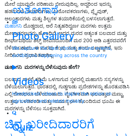
ಮೇಲೆ ಯಾವುದೇ ಪರಿಣಾಮ ಬೀರುವುದಿಲ್ಲ. ಆದ್ದರಿಂದ ಇದನ್ನು
ಯಶೋಗಾಥೆ
ಹಡಗುಗಳು, ಆಭರಣಗಳು, ಪೀಠೋಪಕರಣಗಳು, ಪ್ಲೈವುಡ್,
ಅಲಂಕಾರಗಳು ಮತ್ತು ಶಿಲ್ಪಗಳ ತಯಾರಿಕೆಯಲ್ಲಿ ಬಳಸಲಾಗುತ್ತದೆ.
ಮಹಾಗನಿ
ದೊಡ್ಡದಾದ, ಅರೆ ನಿತ್ಯಹರಿದ್ವರ್ಣ ಮರಗಳು ಉತ್ತಮ
Photo Gallery
ಮೇಲಾವರಣವನ್ನು ಹೊಂದಿವೆ. ಅದರ ಮರದ ಅತ್ಯಂತ ಬಲವಾದ ಮತ್ತು
ದೀರ್ಘಾವಧಿಯ ಶೆಲ್ಫ್ ಜೀವನದೊಂದಿಗೆ ಮರ 200 ಅಡಿ ಎತ್ತರದವರೆಗೆ
ಬೆಳೆಯಬಹುದು. ಈ ಮರವು ಕೆಂಪು ಮತ್ತು ಕಂದು ಬಣ್ಣದ್ದಾಗಿದೆ. ಇದು
We capture the best photos around events,
ನೀರಿನಿಂದ ಪ್ರಭಾವಿತವಾಗಿಲ್ಲ.
exhibitions happening across the country
ಮಹಾಗನಿ ಮರಗಳನ್ನು ಬೆಳೆಸುವುದು ಹೇಗೆ?
Videos
ಬಲವಾದ ಗಾಳಿಗೆ ಕಡಿಮೆ ಒಳಗಾಗುವ ಸ್ಥಳದಲ್ಲಿ ಮಹಾಗನಿ ಸಸ್ಯಗಳನ್ನು
ಬೆಳೆಯಲಾಗುತ್ತದೆ. ಭಾರತದಲ್ಲಿ, ಗುಡ್ಡಗಾಡು ಪ್ರದೇಶಗಳನ್ನು ಹೊರತುಪಡಿಸಿ
Handpicked videos to inspire the nation on
ಎಲ್ಲಿ ಬೇಕಾದರೂ ಬೆಳೆಯಬಹುದು. ನೈಸರ್ಗಿಕವಾಗಿ ಫಲವತ್ತಾದ ಮಣ್ಣು,
agriculture and related industry
ಉತ್ತಮ ಒಳಚರಂಡಿ ಮತ್ತು ಸಾಮಾನ್ಯ pH ಹೊಂದಿರುವ ಭೂಮಿ ಈ
ಮರಗಳನ್ನು ಬೆಳೆಸಲು ಸೂಕ್ತವಾಗಿದೆ.
ಚಿನ್ನ ಖರೀದಿದಾರರಿಗೆ
Quiz