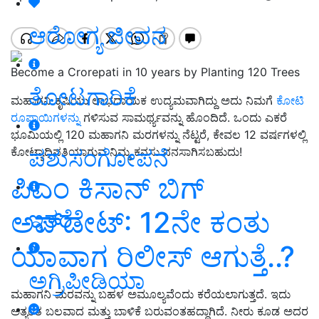
ಆರೋಗ್ಯ ಜೀವನ
Become a Crorepati in 10 years by Planting 120 Trees
ತೋಟಗಾರಿಕೆ
ಮಹಾಗನಿ ಕೃಷಿಯು ಲಾಭದಾಯಕ ಉದ್ಯಮವಾಗಿದ್ದು ಅದು ನಿಮಗೆ
ಕೋಟಿ
ರೂಪಾಯಿಗಳನ್ನು
ಗಳಿಸುವ ಸಾಮರ್ಥ್ಯವನ್ನು ಹೊಂದಿದೆ. ಒಂದು ಎಕರೆ
ಭೂಮಿಯಲ್ಲಿ 120 ಮಹಾಗನಿ ಮರಗಳನ್ನು ನೆಟ್ಟರೆ, ಕೇವಲ 12 ವರ್ಷಗಳಲ್ಲಿ
ಪಶುಸಂಗೋಪನೆ
ಕೋಟ್ಯಾಧಿಪತಿಯಾಗುವ ನಿಮ್ಮ ಕನಸು ನನಸಾಗಿಸಬಹುದು!
ಪಿಎಂ ಕಿಸಾನ್‌ ಬಿಗ್‌
ಅಪ್‌ಡೇಟ್‌: 12ನೇ ಕಂತು
ಇತರೆ
ಯಾವಾಗ ರಿಲೀಸ್‌ ಆಗುತ್ತೆ..?
ಅಗ್ರಿಪೀಡಿಯಾ
ಮಹಾಗನಿ ಮರವನ್ನು ಬಹಳ ಅಮೂಲ್ಯವೆಂದು ಕರೆಯಲಾಗುತ್ತದೆ. ಇದು
ಅತ್ಯಂತ ಬಲವಾದ ಮತ್ತು ಬಾಳಿಕೆ ಬರುವಂತಹದ್ದಾಗಿದೆ. ನೀರು ಕೂಡ ಅದರ