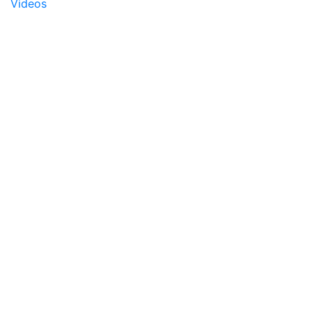
Videos
Rss
Magazines
Magazines
Subscription
Contact
Contact
Follow Us
Facebook
Twitter
LinkedIn
Instagram
Youtube
WhatsApp