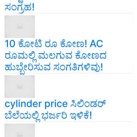
ಸಂಗ್ರಹ!
10 ಕೋಟಿ ರೂ ಕೋಣ! AC
ರೂಮಲ್ಲಿ ಮಲಗುವ ಕೋಣದ
ಹುಬ್ಬೇರಿಸುವ ಸಂಗತಿಗಳಿವು!
cylinder price ಸಿಲಿಂಡರ್‌
ಬೆಲೆಯಲ್ಲಿ ಭರ್ಜರಿ ಇಳಿಕೆ!