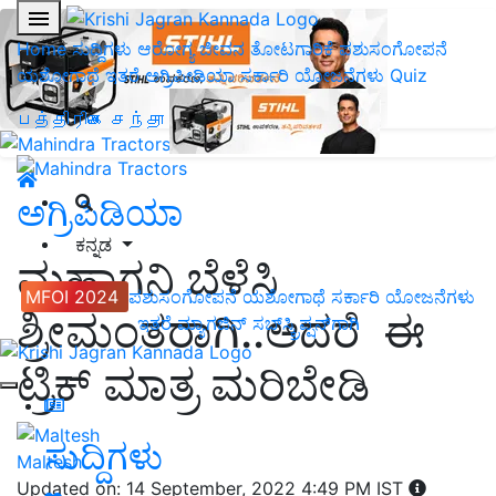
Home
ಸುದ್ದಿಗಳು
ಆರೋಗ್ಯ ಜೀವನ
ತೋಟಗಾರಿಕೆ
ಪಶುಸಂಗೋಪನೆ
ಯಶೋಗಾಥೆ
ಇತರೆ
ಅಗ್ರಿಪೀಡಿಯಾ
ಸರ್ಕಾರಿ ಯೋಜನೆಗಳು
Quiz
பத்திரிகை சந்தா
ಅಗ್ರಿಪಿಡಿಯಾ
ಕನ್ನಡ
ಮಹಾಗನಿ ಬೆಳೆಸಿ
MFOI 2024
ಪಶುಸಂಗೋಪನೆ
ಯಶೋಗಾಥೆ
ಸರ್ಕಾರಿ ಯೋಜನೆಗಳು
ಶ್ರೀಮಂತರಾಗಿ..ಆದರೆ ಈ
ಇತರೆ
ಮ್ಯಾಗಜಿನ್‌ ಸಬ್‌ಸ್ಕ್ರಿಪ್ಷನ್‌ಗಾಗಿ
ಟ್ರಿಕ್‌ ಮಾತ್ರ ಮರಿಬೇಡಿ
ಸುದ್ದಿಗಳು
Maltesh
Updated on: 14 September, 2022 4:49 PM IST