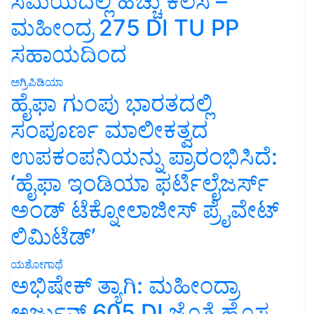
ಸಮಯದಲ್ಲಿ ಹೆಚ್ಚು ಕೆಲಸ –
ಮಹೀಂದ್ರ 275 DI TU PP
ಸಹಾಯದಿಂದ
ಅಗ್ರಿಪಿಡಿಯಾ
ಹೈಫಾ ಗುಂಪು ಭಾರತದಲ್ಲಿ
ಸಂಪೂರ್ಣ ಮಾಲೀಕತ್ವದ
ಉಪಕಂಪನಿಯನ್ನು ಪ್ರಾರಂಭಿಸಿದೆ:
‘ಹೈಫಾ ಇಂಡಿಯಾ ಫರ್ಟಿಲೈಜರ್ಸ್
ಅಂಡ್ ಟೆಕ್ನೋಲಾಜೀಸ್ ಪ್ರೈವೇಟ್
ಲಿಮಿಟೆಡ್’
ಯಶೋಗಾಥೆ
ಅಭಿಷೇಕ್ ತ್ಯಾಗಿ: ಮಹೀಂದ್ರಾ
ಅರ್ಜುನ್ 605 DI ಜೊತೆ ಹೊಸ