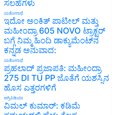
ಸಲಹೆಗಳು
ಯಶೋಗಾಥೆ
ಇದೋ ಅಂಕಿತ್ ಪಾಟೀಲ್ ಮತ್ತು
ಮಹೀಂದ್ರಾ 605 NOVO ಟ್ರಾಕ್ಟರ್
ಬಗ್ಗೆ ನಿಮ್ಮ ಹಿಂದಿ ಡಾಕ್ಯುಮೆಂಟ್‌ನ
ಕನ್ನಡ ಅನುವಾದ:
ಯಶೋಗಾಥೆ
ಪ್ರಹಲಾದ್ ಪ್ರಜಾಪತಿ: ಮಹೀಂದ್ರಾ
275 DI TU PP ಜೊತೆಗೆ ಯಶಸ್ಸಿನ
ಹೊಸ ಎತ್ತರಗಳಿಗೆ
ಅಗ್ರಿಪಿಡಿಯಾ
ವಿಮಲ್ ಕುಮಾರ್: ಕಡಿಮೆ