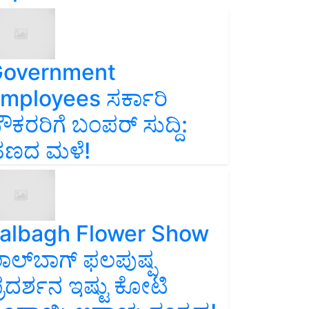
overnment
mployees ಸರ್ಕಾರಿ
ೌಕರರಿಗೆ ಬಂಪರ್‌ ಸುದ್ದಿ:
ಣದ ಮಳೆ!
albagh Flower Show
ಾಲ್‌ಬಾಗ್ ಫಲಪುಷ್ಪ
್ರದರ್ಶನ ಇಷ್ಟು ಕೋಟಿ