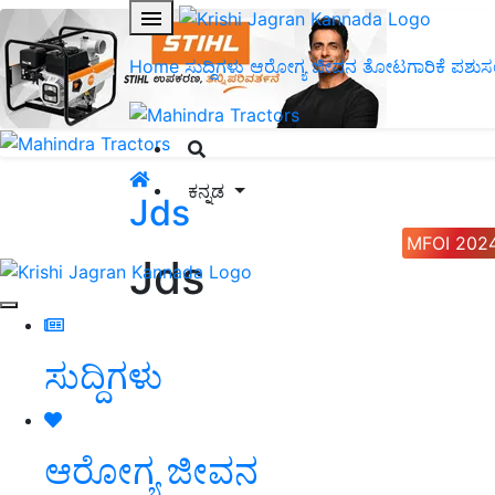
Home
ಸುದ್ದಿಗಳು
ಆರೋಗ್ಯ ಜೀವನ
ತೋಟಗಾರಿಕೆ
ಪಶುಸ
ಕನ್ನಡ
Jds
MFOI 202
Jds
ಸುದ್ದಿಗಳು
ಆರೋಗ್ಯ ಜೀವನ