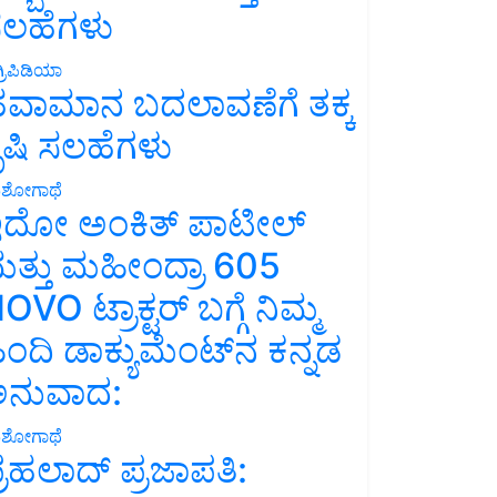
ಲಹೆಗಳು
್ರಿಪಿಡಿಯಾ
ವಾಮಾನ ಬದಲಾವಣೆಗೆ ತಕ್ಕ
ೃಷಿ ಸಲಹೆಗಳು
ಶೋಗಾಥೆ
ದೋ ಅಂಕಿತ್ ಪಾಟೀಲ್
ತ್ತು ಮಹೀಂದ್ರಾ 605
OVO ಟ್ರಾಕ್ಟರ್ ಬಗ್ಗೆ ನಿಮ್ಮ
ಿಂದಿ ಡಾಕ್ಯುಮೆಂಟ್‌ನ ಕನ್ನಡ
ನುವಾದ:
ಶೋಗಾಥೆ
್ರಹಲಾದ್ ಪ್ರಜಾಪತಿ: