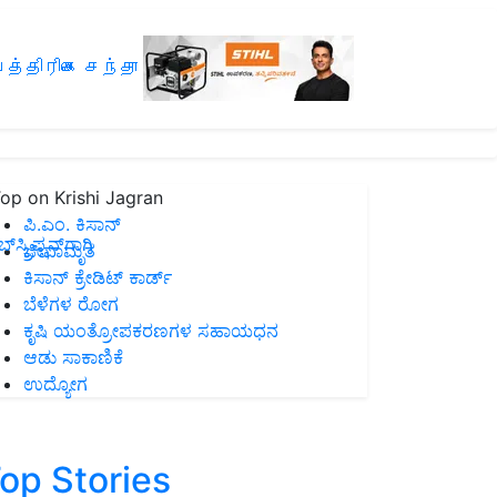
த்திரிகை சந்தா
op on Krishi Jagran
ಪಿ.ಎಂ. ಕಿಸಾನ್
ಸ್ಕ್ರಿಪ್ಷನ್‌ಗಾಗಿ
ಜೀವಾಮೃತ
ಕಿಸಾನ್ ಕ್ರೇಡಿಟ್ ಕಾರ್ಡ್
ಬೆಳೆಗಳ ರೋಗ
ಕೃಷಿ ಯಂತ್ರೋಪಕರಣಗಳ ಸಹಾಯಧನ
ಆಡು ಸಾಕಾಣಿಕೆ
ಉದ್ಯೋಗ
op Stories