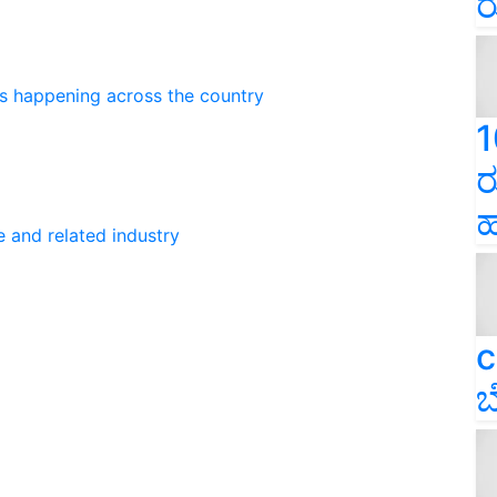
ರ
ns happening across the country
1
ರ
ಹ
e and related industry
c
ಬ