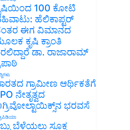
ೃಷಿಯಿಂದ 100 ಕೋಟಿ
ಹಿವಾಟು: ಹೆಲಿಕಾಪ್ಟರ್
ಂತರ ಈಗ ವಿಮಾನದ
ೂಲಕ ಕೃಷಿ ಕ್ರಾಂತಿ
ರಲಿದ್ದಾರೆ ಡಾ. ರಾಜಾರಾಮ್
್ರಿಪಾಠಿ
್ದಿಗಳು
ಾರತದ ಗ್ರಾಮೀಣ ಆರ್ಥಿಕತೆಗೆ
PO ನೇತೃತ್ವದ
ಗ್ರಿವೋಲ್ಟಾಯಿಕ್ಸ್‌ನ ಭರವಸೆ
್ರಿಪಿಡಿಯಾ
ಬ್ಬು ಬೆಳೆಯಲು ಸೂಕ್ತ