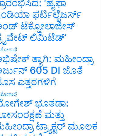
್ರಾರಂಭಿಸಿದೆ: ‘ಹೈಫಾ
ಂಡಿಯಾ ಫರ್ಟಿಲೈಜರ್ಸ್
ಂಡ್ ಟೆಕ್ನೋಲಾಜೀಸ್
್ರೈವೇಟ್ ಲಿಮಿಟೆಡ್’
ಶೋಗಾಥೆ
ಭಿಷೇಕ್ ತ್ಯಾಗಿ: ಮಹೀಂದ್ರಾ
ರ್ಜುನ್ 605 DI ಜೊತೆ
ೊಸ ಎತ್ತರಗಳಿಗೆ
ಶೋಗಾಥೆ
ೋಗೇಶ್ ಭೂತಡಾ:
ೋಸಂರಕ್ಷಣೆ ಮತ್ತು
ಹೀಂದ್ರಾ ಟ್ರ್ಯಾಕ್ಟರ್ ಮೂಲಕ