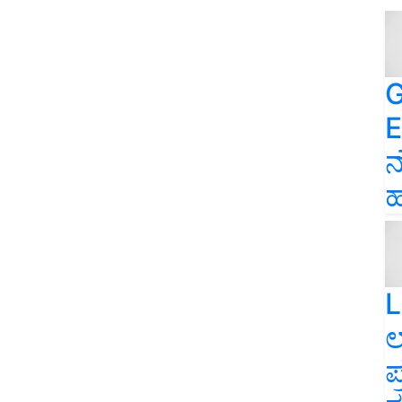
G
E
ನ
ಹ
L
ಲ
ಪ