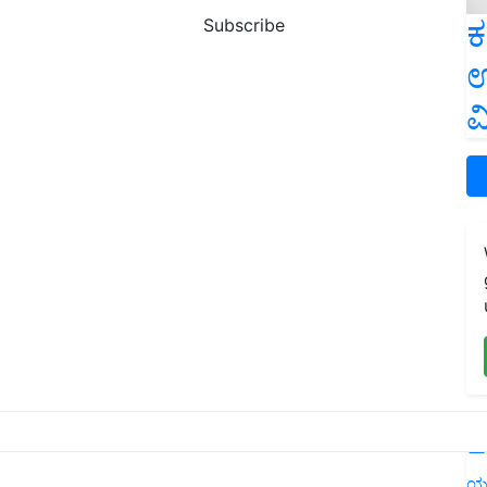
ಕ
Subscribe
ಉ
ವ
L
ಯ