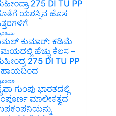
ಹೀಂದ್ರಾ 275 DI TU PP
ೊತೆಗೆ ಯಶಸ್ಸಿನ ಹೊಸ
ತ್ತರಗಳಿಗೆ
್ರಿಪಿಡಿಯಾ
ಿಮಲ್ ಕುಮಾರ್: ಕಡಿಮೆ
ಮಯದಲ್ಲಿ ಹೆಚ್ಚು ಕೆಲಸ –
ಹೀಂದ್ರ 275 DI TU PP
ಸಹಾಯದಿಂದ
್ರಿಪಿಡಿಯಾ
ೈಫಾ ಗುಂಪು ಭಾರತದಲ್ಲಿ
ಂಪೂರ್ಣ ಮಾಲೀಕತ್ವದ
ಪಕಂಪನಿಯನ್ನು