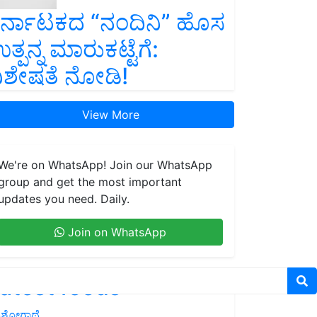
ರ್ನಾಟಕದ “ನಂದಿನಿ” ಹೊಸ
ತ್ಪನ್ನ ಮಾರುಕಟ್ಟೆಗೆ:
ಿಶೇಷತೆ ನೋಡಿ!
View More
We're on WhatsApp! Join our WhatsApp
group and get the most important
updates you need. Daily.
Join on WhatsApp
atest feeds
ಶೋಗಾಥೆ