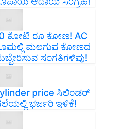
ೂಪಾಯಿ ಆದಾಯ ಸಂಗ್ರಹ!
0 ಕೋಟಿ ರೂ ಕೋಣ! AC
ೂಮಲ್ಲಿ ಮಲಗುವ ಕೋಣದ
ುಬ್ಬೇರಿಸುವ ಸಂಗತಿಗಳಿವು!
ylinder price ಸಿಲಿಂಡರ್‌
ೆಲೆಯಲ್ಲಿ ಭರ್ಜರಿ ಇಳಿಕೆ!