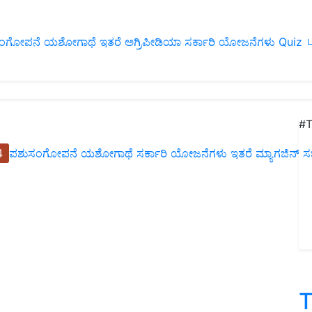
ಂಗೋಪನೆ
ಯಶೋಗಾಥೆ
ಇತರೆ
ಅಗ್ರಿಪೀಡಿಯಾ
ಸರ್ಕಾರಿ ಯೋಜನೆಗಳು
Quiz
ப
#T
4
ಪಶುಸಂಗೋಪನೆ
ಯಶೋಗಾಥೆ
ಸರ್ಕಾರಿ ಯೋಜನೆಗಳು
ಇತರೆ
ಮ್ಯಾಗಜಿನ್‌ ಸಬ್‌
T