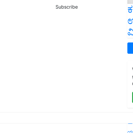
ಕ
Subscribe
ಉ
ವ
L
ಯ