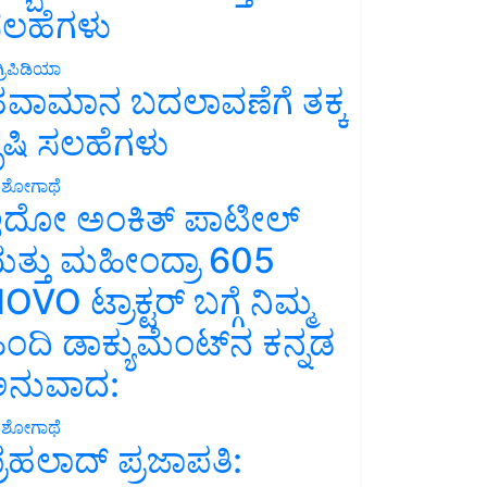
ಲಹೆಗಳು
್ರಿಪಿಡಿಯಾ
ವಾಮಾನ ಬದಲಾವಣೆಗೆ ತಕ್ಕ
ೃಷಿ ಸಲಹೆಗಳು
ಶೋಗಾಥೆ
ದೋ ಅಂಕಿತ್ ಪಾಟೀಲ್
ತ್ತು ಮಹೀಂದ್ರಾ 605
OVO ಟ್ರಾಕ್ಟರ್ ಬಗ್ಗೆ ನಿಮ್ಮ
ಿಂದಿ ಡಾಕ್ಯುಮೆಂಟ್‌ನ ಕನ್ನಡ
ನುವಾದ:
ಶೋಗಾಥೆ
್ರಹಲಾದ್ ಪ್ರಜಾಪತಿ: