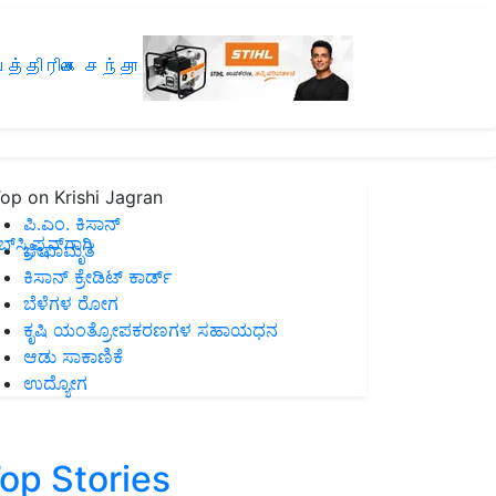
த்திரிகை சந்தா
op on Krishi Jagran
ಪಿ.ಎಂ. ಕಿಸಾನ್
ಸ್ಕ್ರಿಪ್ಷನ್‌ಗಾಗಿ
ಜೀವಾಮೃತ
ಕಿಸಾನ್ ಕ್ರೇಡಿಟ್ ಕಾರ್ಡ್
ಬೆಳೆಗಳ ರೋಗ
ಕೃಷಿ ಯಂತ್ರೋಪಕರಣಗಳ ಸಹಾಯಧನ
ಆಡು ಸಾಕಾಣಿಕೆ
ಉದ್ಯೋಗ
op Stories