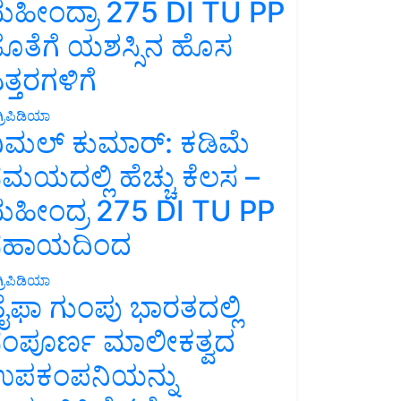
ಹೀಂದ್ರಾ 275 DI TU PP
ೊತೆಗೆ ಯಶಸ್ಸಿನ ಹೊಸ
ತ್ತರಗಳಿಗೆ
್ರಿಪಿಡಿಯಾ
ಿಮಲ್ ಕುಮಾರ್: ಕಡಿಮೆ
ಮಯದಲ್ಲಿ ಹೆಚ್ಚು ಕೆಲಸ –
ಹೀಂದ್ರ 275 DI TU PP
ಸಹಾಯದಿಂದ
್ರಿಪಿಡಿಯಾ
ೈಫಾ ಗುಂಪು ಭಾರತದಲ್ಲಿ
ಂಪೂರ್ಣ ಮಾಲೀಕತ್ವದ
ಪಕಂಪನಿಯನ್ನು