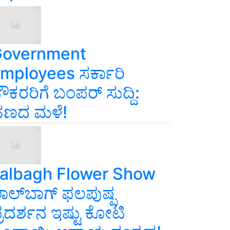
overnment
mployees ಸರ್ಕಾರಿ
ೌಕರರಿಗೆ ಬಂಪರ್‌ ಸುದ್ದಿ:
ಣದ ಮಳೆ!
albagh Flower Show
ಾಲ್‌ಬಾಗ್ ಫಲಪುಷ್ಪ
್ರದರ್ಶನ ಇಷ್ಟು ಕೋಟಿ