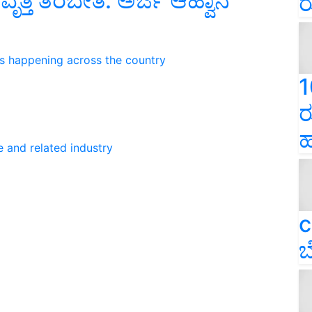
ತ್ತಿ ತರಬೇತಿ: ಅರ್ಜಿ ಆಹ್ವಾನ
ರ
ns happening across the country
1
ರ
ಹ
e and related industry
c
ಬ