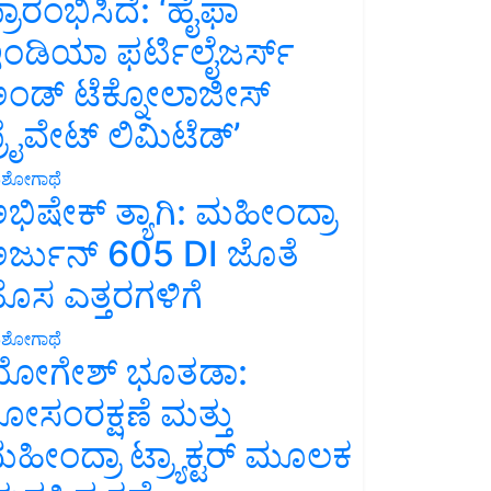
್ರಾರಂಭಿಸಿದೆ: ‘ಹೈಫಾ
ಂಡಿಯಾ ಫರ್ಟಿಲೈಜರ್ಸ್
ಂಡ್ ಟೆಕ್ನೋಲಾಜೀಸ್
್ರೈವೇಟ್ ಲಿಮಿಟೆಡ್’
ಶೋಗಾಥೆ
ಭಿಷೇಕ್ ತ್ಯಾಗಿ: ಮಹೀಂದ್ರಾ
ರ್ಜುನ್ 605 DI ಜೊತೆ
ೊಸ ಎತ್ತರಗಳಿಗೆ
ಶೋಗಾಥೆ
ೋಗೇಶ್ ಭೂತಡಾ:
ೋಸಂರಕ್ಷಣೆ ಮತ್ತು
ಹೀಂದ್ರಾ ಟ್ರ್ಯಾಕ್ಟರ್ ಮೂಲಕ