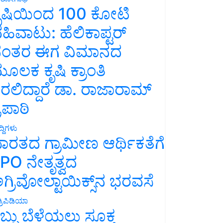
ೃಷಿಯಿಂದ 100 ಕೋಟಿ
ಹಿವಾಟು: ಹೆಲಿಕಾಪ್ಟರ್
ಂತರ ಈಗ ವಿಮಾನದ
ೂಲಕ ಕೃಷಿ ಕ್ರಾಂತಿ
ರಲಿದ್ದಾರೆ ಡಾ. ರಾಜಾರಾಮ್
್ರಿಪಾಠಿ
್ದಿಗಳು
ಾರತದ ಗ್ರಾಮೀಣ ಆರ್ಥಿಕತೆಗೆ
PO ನೇತೃತ್ವದ
ಗ್ರಿವೋಲ್ಟಾಯಿಕ್ಸ್‌ನ ಭರವಸೆ
್ರಿಪಿಡಿಯಾ
ಬ್ಬು ಬೆಳೆಯಲು ಸೂಕ್ತ