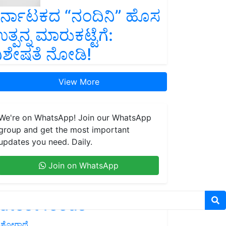
ರ್ನಾಟಕದ “ನಂದಿನಿ” ಹೊಸ
ತ್ಪನ್ನ ಮಾರುಕಟ್ಟೆಗೆ:
ಿಶೇಷತೆ ನೋಡಿ!
View More
We're on WhatsApp! Join our WhatsApp
group and get the most important
updates you need. Daily.
Join on WhatsApp
atest feeds
ಶೋಗಾಥೆ