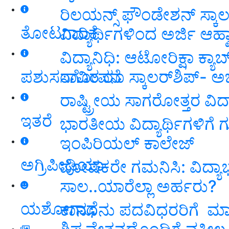
ರಿಲಯನ್ಸ್‌ ಫೌಂಡೇಶನ್‌ ಸ್ಕಾಲ
ತೋಟಗಾರಿಕೆ
ವಿದ್ಯಾರ್ಥಿಗಳಿಂದ ಅರ್ಜಿ ಆಹ್
ವಿದ್ಯಾನಿಧಿ: ಆಟೋರಿಕ್ಷಾ ಕ್ಯಾಬ
ಸಾವಿರ ರೂ ಸ್ಕಾಲರ್‌ಶಿಪ್‌- ಅರ
ಪಶುಸಂಗೋಪನೆ
ರಾಷ್ಟ್ರೀಯ ಸಾಗರೋತ್ತರ ವಿದ್ಯ
ಇತರೆ
ಭಾರತೀಯ ವಿದ್ಯಾರ್ಥಿಗಳಿಗೆ ಗ
ಇಂಪಿರಿಯಲ್‌ ಕಾಲೇಜ್‌
ಅಗ್ರಿಪೀಡಿಯಾ
ಪೋಷಕರೇ ಗಮನಿಸಿ: ವಿದ್ಯಾಭ್ಯಾ
ಸಾಲ..ಯಾರೆಲ್ಲಾ ಅರ್ಹರು?
ಯಶೋಗಾಥೆ
ಕಾನೂನು ಪದವಿಧರರಿಗೆ ಮಾಸ