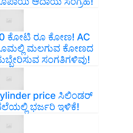
ೂಪಾಯಿ ಆದಾಯ ಸಂಗ್ರಹ!
0 ಕೋಟಿ ರೂ ಕೋಣ! AC
ೂಮಲ್ಲಿ ಮಲಗುವ ಕೋಣದ
ುಬ್ಬೇರಿಸುವ ಸಂಗತಿಗಳಿವು!
ylinder price ಸಿಲಿಂಡರ್‌
ೆಲೆಯಲ್ಲಿ ಭರ್ಜರಿ ಇಳಿಕೆ!