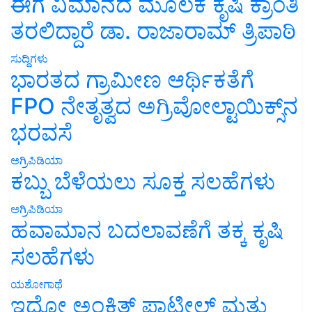
ಈಗ ವಿಮಾನದ ಮೂಲಕ ಕೃಷಿ ಕ್ರಾಂತಿ
ತರಲಿದ್ದಾರೆ ಡಾ. ರಾಜಾರಾಮ್ ತ್ರಿಪಾಠಿ
ಸುದ್ದಿಗಳು
ಭಾರತದ ಗ್ರಾಮೀಣ ಆರ್ಥಿಕತೆಗೆ
FPO ನೇತೃತ್ವದ ಅಗ್ರಿವೋಲ್ಟಾಯಿಕ್ಸ್‌ನ
ಭರವಸೆ
ಅಗ್ರಿಪಿಡಿಯಾ
ಕಬ್ಬು ಬೆಳೆಯಲು ಸೂಕ್ತ ಸಲಹೆಗಳು
ಅಗ್ರಿಪಿಡಿಯಾ
ಹವಾಮಾನ ಬದಲಾವಣೆಗೆ ತಕ್ಕ ಕೃಷಿ
ಸಲಹೆಗಳು
ಯಶೋಗಾಥೆ
ಇದೋ ಅಂಕಿತ್ ಪಾಟೀಲ್ ಮತ್ತು