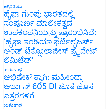
ಅಗ್ರಿಪಿಡಿಯಾ
ಹೈಫಾ ಗುಂಪು ಭಾರತದಲ್ಲಿ
ಸಂಪೂರ್ಣ ಮಾಲೀಕತ್ವದ
ಉಪಕಂಪನಿಯನ್ನು ಪ್ರಾರಂಭಿಸಿದೆ:
‘ಹೈಫಾ ಇಂಡಿಯಾ ಫರ್ಟಿಲೈಜರ್ಸ್
ಅಂಡ್ ಟೆಕ್ನೋಲಾಜೀಸ್ ಪ್ರೈವೇಟ್
ಲಿಮಿಟೆಡ್’
ಯಶೋಗಾಥೆ
ಅಭಿಷೇಕ್ ತ್ಯಾಗಿ: ಮಹೀಂದ್ರಾ
ಅರ್ಜುನ್ 605 DI ಜೊತೆ ಹೊಸ
ಎತ್ತರಗಳಿಗೆ
ಯಶೋಗಾಥೆ