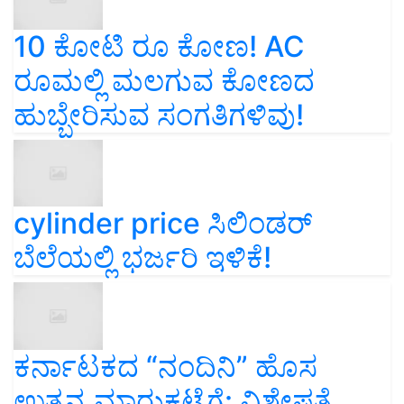
10 ಕೋಟಿ ರೂ ಕೋಣ! AC
ರೂಮಲ್ಲಿ ಮಲಗುವ ಕೋಣದ
ಹುಬ್ಬೇರಿಸುವ ಸಂಗತಿಗಳಿವು!
cylinder price ಸಿಲಿಂಡರ್‌
ಬೆಲೆಯಲ್ಲಿ ಭರ್ಜರಿ ಇಳಿಕೆ!
ಕರ್ನಾಟಕದ “ನಂದಿನಿ” ಹೊಸ
ಉತ್ಪನ್ನ ಮಾರುಕಟ್ಟೆಗೆ: ವಿಶೇಷತೆ