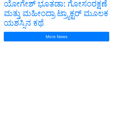
ಯೋಗೇಶ್ ಭೂತಡಾ: ಗೋಸಂರಕ್ಷಣೆ
ಮತ್ತು ಮಹೀಂದ್ರಾ ಟ್ರ್ಯಾಕ್ಟರ್ ಮೂಲಕ
ಯಶಸ್ಸಿನ ಕಥೆ
More News