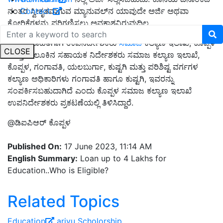
Contact
ನಂತರ ಸ್ವೀಕೃತವಾಗುವ ಮ್ಯಾನುವಲ್‌ನ ಯಾವುದೇ ಅರ್ಜಿ ಅಥವಾ
ಕೋರಿಕೆಗಳನ್ನು ಪರಿಗಣಿಸಲು ಅವಕಾಶವಿರುವುದಿಲ್ಲ.
ಹೆಚ್ಚಿನ ಮಾಹಿತಿಗಾಗಿ ಉಪನಿರ್ದೇಶಕರು
ಸಮಾಜ
ಕಲ್ಯಾಣ ಇಲಾಖೆ, ಕೊಪ್ಪಳ
CLOSE
ಮತ್ತು ತಾಲೂಕಿನ ಸಹಾಯಕ ನಿರ್ದೇಶಕರು ಸಮಾಜ ಕಲ್ಯಾಣ ಇಲಾಖೆ,
ಕೊಪ್ಪಳ, ಗಂಗಾವತಿ, ಯಲಬುರ್ಗಾ, ಕುಷ್ಟಗಿ ಮತ್ತು ಪರಿಶಿಷ್ಟ ವರ್ಗಗಳ
ಕಲ್ಯಾಣ ಅಧಿಕಾರಿಗಳು ಗಂಗಾವತಿ ಹಾಗೂ ಕುಷ್ಟಗಿ, ಇವರನ್ನು
ಸಂಪರ್ಕಿಸಬಹುದಾಗಿದೆ ಎಂದು ಕೊಪ್ಪಳ ಸಮಾಜ ಕಲ್ಯಾಣ ಇಲಾಖೆ
ಉಪನಿರ್ದೇಶಕರು ಪ್ರಕಟಣೆಯಲ್ಲಿ ತಿಳಿಸಿದ್ದಾರೆ.
@ಡಿಐಪಿಆರ್‌ ಕೊಪ್ಪಳ
Published On:
17 June 2023, 11:14 AM
English Summary:
Loan up to 4 Lakhs for
Education..Who is Eligible?
Related Topics
Education
arivu
Scholorship