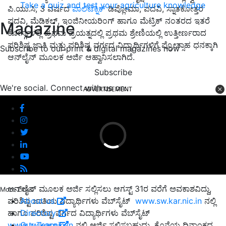
Take a quiz and test your agriculture knowledge
ಪಿ.ಯು.ಸಿ, 3 ವರ್ಷದ
ಪಾಲಿಟೆಕ್ನಿಕ್
ಡಿಪ್ಲೋಮಾ, ಪದವಿ, ಸ್ನಾತಕೋತ್ತರ
ಪದವಿ, ಮೆಡಿಕಲ್, ಇಂಜಿನೀಯರಿಂಗ್ ಹಾಗೂ ಮೆಟ್ರಿಕ್ ನಂತರದ ಇತರೆ
Magazine
ಕೋರ್ಸ್ಗಳಲ್ಲಿ ಪ್ರಥಮ ಪ್ರಯತ್ನದಲ್ಲಿ ಪ್ರಥಮ ಶ್ರೇಣಿಯಲ್ಲಿ ಉತ್ತೀರ್ಣರಾದ
ಪರಿಶಿಷ್ಟ ಜಾತಿ ಮತ್ತು ಪರಿಶಿಷ್ಟ ವರ್ಗದ ವಿದ್ಯಾರ್ಥಿಗಳಿಗೆ ಪ್ರೋತ್ಸಾಹ ಧನಕ್ಕಾಗಿ
Subscribe to our print & digital magazines now
ಆನ್‌ಲೈನ್ ಮೂಲಕ ಅರ್ಜಿ ಆಹ್ವಾನಿಸಲಾಗಿದೆ.
Subscribe
We're social. Connect with us on:
ADVERTISEMENT
ಆನ್‌ಲೈನ್ ಮೂಲಕ ಅರ್ಜಿ ಸಲ್ಲಿಸಲು ಆಗಸ್ಟ್ 31ರ ವರೆಗೆ ಅವಕಾಶವಿದ್ದು,
More Links
About us
ಪರಿಶಿಷ್ಟ ಜಾತಿಯ ವಿದ್ಯಾರ್ಥಿಗಳು ವೆಬ್‌ಸೈಟ್
www.sw.kar.nic.in
ನಲ್ಲಿ
Directory
ಹಾಗೂ ಪರಿಶಿಷ್ಟ ವರ್ಗದ ವಿದ್ಯಾರ್ಥಿಗಳು ವೆಬ್‌ಸೈಟ್
Our Team
www.tw.kar.nic.in
ನಲ್ಲಿ ಅರ್ಜಿ ಸಲ್ಲಿಸಬಹುದು. ಕೊನೆಯ ದಿನಾಂಕದ