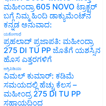
ಮಹೀಂದ್ರಾ 605 NOVO ಟ್ರಾಕ್ಟರ್
ಬಗ್ಗೆ ನಿಮ್ಮ ಹಿಂದಿ ಡಾಕ್ಯುಮೆಂಟ್‌ನ
ಕನ್ನಡ ಅನುವಾದ:
ಯಶೋಗಾಥೆ
ಪ್ರಹಲಾದ್ ಪ್ರಜಾಪತಿ: ಮಹೀಂದ್ರಾ
275 DI TU PP ಜೊತೆಗೆ ಯಶಸ್ಸಿನ
ಹೊಸ ಎತ್ತರಗಳಿಗೆ
ಅಗ್ರಿಪಿಡಿಯಾ
ವಿಮಲ್ ಕುಮಾರ್: ಕಡಿಮೆ
ಸಮಯದಲ್ಲಿ ಹೆಚ್ಚು ಕೆಲಸ –
ಮಹೀಂದ್ರ 275 DI TU PP
ಸಹಾಯದಿಂದ