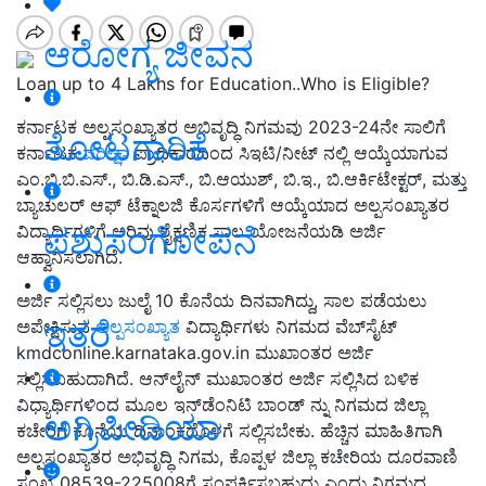
ಆರೋಗ್ಯ ಜೀವನ
Loan up to 4 Lakhs for Education..Who is Eligible?
ಕರ್ನಾಟಕ ಅಲ್ಪಸಂಖ್ಯಾತರ ಅಭಿವೃದ್ಧಿ ನಿಗಮವು 2023-24ನೇ ಸಾಲಿಗೆ
ತೋಟಗಾರಿಕೆ
ಕರ್ನಾಟಕ
ಪರೀಕ್ಷಾ
ಪ್ರಾಧಿಕಾರದಿಂದ ಸಿಇಟಿ/ನೀಟ್ ನಲ್ಲಿ ಆಯ್ಕೆಯಾಗುವ
ಎಂ.ಬಿ.ಬಿ.ಎಸ್., ಬಿ.ಡಿ.ಎಸ್., ಬಿ.ಆಯುಶ್, ಬಿ.ಇ., ಬಿ.ಆರ್ಕಿಟೇಕ್ಟರ್, ಮತ್ತು
ಬ್ಯಾಚುಲರ್ ಆಫ್ ಟೆಕ್ನಾಲಜಿ ಕೊರ್ಸಗಳಿಗೆ ಆಯ್ಕೆಯಾದ ಅಲ್ಪಸಂಖ್ಯಾತರ
ಪಶುಸಂಗೋಪನೆ
ವಿದ್ಯಾರ್ಥಿಗಳಿಗೆ ಅರಿವು ಶೈಕ್ಷಣಿಕ ಸಾಲ ಯೋಜನೆಯಡಿ ಅರ್ಜಿ
ಆಹ್ವಾನಿಸಲಾಗಿದೆ.
ಅರ್ಜಿ ಸಲ್ಲಿಸಲು ಜುಲೈ 10 ಕೊನೆಯ ದಿನವಾಗಿದ್ದು, ಸಾಲ ಪಡೆಯಲು
ಇತರೆ
ಅಪೇಕ್ಷಿಸುವ
ಅಲ್ಪಸಂಖ್ಯಾತ
ವಿದ್ಯಾರ್ಥಿಗಳು ನಿಗಮದ ವೆಬ್‌ಸೈಟ್
kmdconline.karnataka.gov.in ಮುಖಾಂತರ ಅರ್ಜಿ
ಸಲ್ಲಿಸಬಹುದಾಗಿದೆ. ಆನ್‌ಲೈನ್ ಮುಖಾಂತರ ಅರ್ಜಿ ಸಲ್ಲಿಸಿದ ಬಳಿಕ
ವಿಧ್ಯಾರ್ಥಿಗಳಿಂದ ಮೂಲ ಇನ್‌ಡೆಂನಿಟಿ ಬಾಂಡ್ ನ್ನು ನಿಗಮದ ಜಿಲ್ಲಾ
ಅಗ್ರಿಪೀಡಿಯಾ
ಕಚೇರಿಗೆ ಕೊನೆಯ ದಿನಾಂಕದೊಳಗೆ ಸಲ್ಲಿಸಬೇಕು. ಹೆಚ್ಚಿನ ಮಾಹಿತಿಗಾಗಿ
ಅಲ್ಪಸಂಖ್ಯಾತರ ಅಭಿವೃದ್ಧಿ ನಿಗಮ, ಕೊಪ್ಪಳ ಜಿಲ್ಲಾ ಕಚೇರಿಯ ದೂರವಾಣಿ
ಸಂಖ್ಯೆ 08539-225008ಗೆ ಸಂಪರ್ಕಿಸಬಹುದು ಎಂದು ನಿಗಮದ