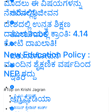
ಮೊದಲು ಈ ವಿಷಯಗಳನ್ನು
ನೆನಪಿನಲ್ಲಿಡಿ..
ಆರೋಗ್ಯ ಜೀವನ
ದೇಶದಲ್ಲಿ ಉನ್ನತ ಶಿಕ್ಷಣ
ದಾಖಲಾತಿಯಲ್ಲಿ ಕ್ರಾಂತಿ: 4.14
ತೋಟಗಾರಿಕೆ
ಕೋಟಿ ದಾಖಲಾತಿ!
New Education Policy :
ಪಶುಸಂಗೋಪನೆ
ಮುಂದಿನ ಶೈಕ್ಷಣಿಕ ವರ್ಷದಿಂದ
NEP ರದ್ದು
ಇತರೆ
#Top on Krishi Jagran
ಪಿ.ಎಂ. ಕಿಸಾನ್
ಅಗ್ರಿಪೀಡಿಯಾ
ಜೀವಾಮೃತ
ಕಿಸಾನ್ ಕ್ರೇಡಿಟ್ ಕಾರ್ಡ್