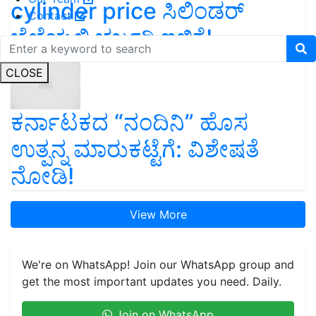
cylinder price ಸಿಲಿಂಡರ್‌
Contact
ಬೆಲೆಯಲ್ಲಿ ಭರ್ಜರಿ ಇಳಿಕೆ!
CLOSE
ಕರ್ನಾಟಕದ “ನಂದಿನಿ” ಹೊಸ
ಉತ್ಪನ್ನ ಮಾರುಕಟ್ಟೆಗೆ: ವಿಶೇಷತೆ
ನೋಡಿ!
View More
We're on WhatsApp! Join our WhatsApp group and
get the most important updates you need. Daily.
Join on WhatsApp