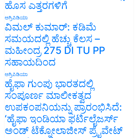
ಹೊಸ ಎತ್ತರಗಳಿಗೆ
ಅಗ್ರಿಪಿಡಿಯಾ
ವಿಮಲ್ ಕುಮಾರ್: ಕಡಿಮೆ
ಸಮಯದಲ್ಲಿ ಹೆಚ್ಚು ಕೆಲಸ –
ಮಹೀಂದ್ರ 275 DI TU PP
ಸಹಾಯದಿಂದ
ಅಗ್ರಿಪಿಡಿಯಾ
ಹೈಫಾ ಗುಂಪು ಭಾರತದಲ್ಲಿ
ಸಂಪೂರ್ಣ ಮಾಲೀಕತ್ವದ
ಉಪಕಂಪನಿಯನ್ನು ಪ್ರಾರಂಭಿಸಿದೆ:
‘ಹೈಫಾ ಇಂಡಿಯಾ ಫರ್ಟಿಲೈಜರ್ಸ್
ಅಂಡ್ ಟೆಕ್ನೋಲಾಜೀಸ್ ಪ್ರೈವೇಟ್