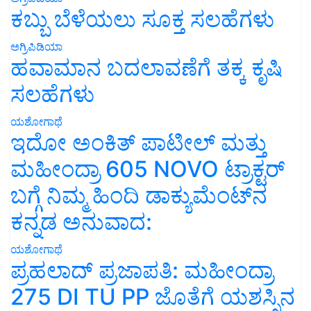
ಕಬ್ಬು ಬೆಳೆಯಲು ಸೂಕ್ತ ಸಲಹೆಗಳು
ಅಗ್ರಿಪಿಡಿಯಾ
ಹವಾಮಾನ ಬದಲಾವಣೆಗೆ ತಕ್ಕ ಕೃಷಿ
ಸಲಹೆಗಳು
ಯಶೋಗಾಥೆ
ಇದೋ ಅಂಕಿತ್ ಪಾಟೀಲ್ ಮತ್ತು
ಮಹೀಂದ್ರಾ 605 NOVO ಟ್ರಾಕ್ಟರ್
ಬಗ್ಗೆ ನಿಮ್ಮ ಹಿಂದಿ ಡಾಕ್ಯುಮೆಂಟ್‌ನ
ಕನ್ನಡ ಅನುವಾದ:
ಯಶೋಗಾಥೆ
ಪ್ರಹಲಾದ್ ಪ್ರಜಾಪತಿ: ಮಹೀಂದ್ರಾ
275 DI TU PP ಜೊತೆಗೆ ಯಶಸ್ಸಿನ