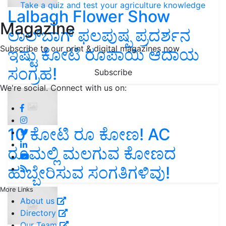
Take a quiz and test your agriculture knowledge
Lalbagh Flower Show
Magazine
ಲಾಲ್‌ಬಾಗ್ ಫಲಪುಷ್ಪ ಪ್ರದರ್ಶನ
Subscribe to our print & digital magazines now
ಇಷ್ಟು ಕೋಟಿ ರೂಪಾಯಿ ಆದಾಯ
ಸಂಗ್ರಹ!
Subscribe
We're social. Connect with us on:
10 ಕೋಟಿ ರೂ ಕೋಣ! AC
ರೂಮಲ್ಲಿ ಮಲಗುವ ಕೋಣದ
ಹುಬ್ಬೇರಿಸುವ ಸಂಗತಿಗಳಿವು!
More Links
About us
Directory
Our Team