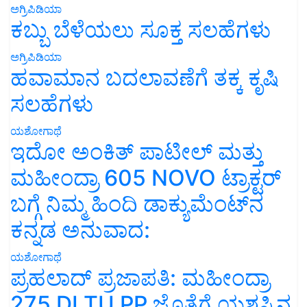
ಅಗ್ರಿಪಿಡಿಯಾ
ಕಬ್ಬು ಬೆಳೆಯಲು ಸೂಕ್ತ ಸಲಹೆಗಳು
ಅಗ್ರಿಪಿಡಿಯಾ
ಹವಾಮಾನ ಬದಲಾವಣೆಗೆ ತಕ್ಕ ಕೃಷಿ
ಸಲಹೆಗಳು
ಯಶೋಗಾಥೆ
ಇದೋ ಅಂಕಿತ್ ಪಾಟೀಲ್ ಮತ್ತು
ಮಹೀಂದ್ರಾ 605 NOVO ಟ್ರಾಕ್ಟರ್
ಬಗ್ಗೆ ನಿಮ್ಮ ಹಿಂದಿ ಡಾಕ್ಯುಮೆಂಟ್‌ನ
ಕನ್ನಡ ಅನುವಾದ:
ಯಶೋಗಾಥೆ
ಪ್ರಹಲಾದ್ ಪ್ರಜಾಪತಿ: ಮಹೀಂದ್ರಾ
275 DI TU PP ಜೊತೆಗೆ ಯಶಸ್ಸಿನ