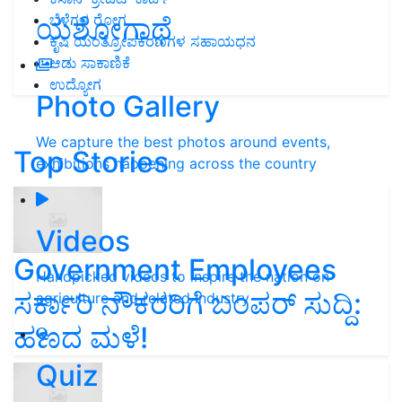
ಬೆಳೆಗಳ ರೋಗ
ಯಶೋಗಾಥೆ
ಕೃಷಿ ಯಂತ್ರೋಪಕರಣಗಳ ಸಹಾಯಧನ
ಆಡು ಸಾಕಾಣಿಕೆ
ಉದ್ಯೋಗ
Photo Gallery
We capture the best photos around events,
Top Stories
exhibitions happening across the country
Videos
Government Employees
Handpicked videos to inspire the nation on
ಸರ್ಕಾರಿ ನೌಕರರಿಗೆ ಬಂಪರ್‌ ಸುದ್ದಿ:
agriculture and related industry
ಹಣದ ಮಳೆ!
Quiz