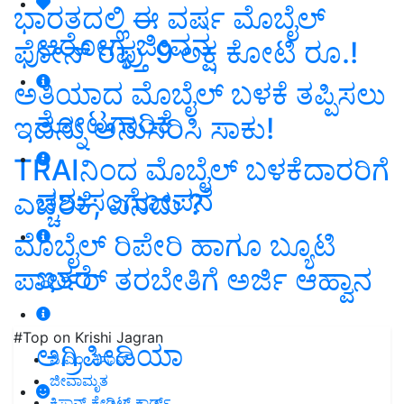
ಭಾರತದಲ್ಲಿ ಈ ವರ್ಷ ಮೊಬೈಲ್
ಆರೋಗ್ಯ ಜೀವನ
ಫೋನ್‌ ರಫ್ತು 9 ಲಕ್ಷ ಕೋಟಿ ರೂ.!
ಅತಿಯಾದ ಮೊಬೈಲ್‌ ಬಳಕೆ ತಪ್ಪಿಸಲು
ತೋಟಗಾರಿಕೆ
ಇದನ್ನು ಅನುಸರಿಸಿ ಸಾಕು!
TRAIನಿಂದ ಮೊಬೈಲ್‌ ಬಳಕೆದಾರರಿಗೆ
ಪಶುಸಂಗೋಪನೆ
ಎಚ್ಚರಿಕೆ, ಏನದು ?
ಮೊಬೈಲ್ ರಿಪೇರಿ ಹಾಗೂ ಬ್ಯೂಟಿ
ಇತರೆ
ಪಾರ್ಲರ್‌ ತರಬೇತಿಗೆ ಅರ್ಜಿ ಆಹ್ವಾನ
#Top on Krishi Jagran
ಅಗ್ರಿಪೀಡಿಯಾ
ಪಿ.ಎಂ. ಕಿಸಾನ್
ಜೀವಾಮೃತ
ಕಿಸಾನ್ ಕ್ರೇಡಿಟ್ ಕಾರ್ಡ್