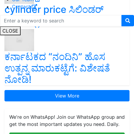
cylinder price ಸಿಲಿಂಡರ್‌
Contact
ಬೆಲೆಯಲ್ಲಿ ಭರ್ಜರಿ ಇಳಿಕೆ!
CLOSE
ಕರ್ನಾಟಕದ “ನಂದಿನಿ” ಹೊಸ
ಉತ್ಪನ್ನ ಮಾರುಕಟ್ಟೆಗೆ: ವಿಶೇಷತೆ
ನೋಡಿ!
View More
We're on WhatsApp! Join our WhatsApp group and
get the most important updates you need. Daily.