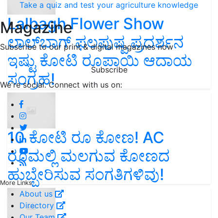
Take a quiz and test your agriculture knowledge
Lalbagh Flower Show
Magazine
ಲಾಲ್‌ಬಾಗ್ ಫಲಪುಷ್ಪ ಪ್ರದರ್ಶನ
Subscribe to our print & digital magazines now
ಇಷ್ಟು ಕೋಟಿ ರೂಪಾಯಿ ಆದಾಯ
Subscribe
ಸಂಗ್ರಹ!
We're social. Connect with us on:
10 ಕೋಟಿ ರೂ ಕೋಣ! AC
ರೂಮಲ್ಲಿ ಮಲಗುವ ಕೋಣದ
ಹುಬ್ಬೇರಿಸುವ ಸಂಗತಿಗಳಿವು!
More Links
About us
Directory
Our Team