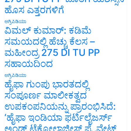
ಹೊಸ ಎತ್ತರಗಳಿಗೆ
ಅಗ್ರಿಪಿಡಿಯಾ
ವಿಮಲ್ ಕುಮಾರ್: ಕಡಿಮೆ
ಸಮಯದಲ್ಲಿ ಹೆಚ್ಚು ಕೆಲಸ –
ಮಹೀಂದ್ರ 275 DI TU PP
ಸಹಾಯದಿಂದ
ಅಗ್ರಿಪಿಡಿಯಾ
ಹೈಫಾ ಗುಂಪು ಭಾರತದಲ್ಲಿ
ಸಂಪೂರ್ಣ ಮಾಲೀಕತ್ವದ
ಉಪಕಂಪನಿಯನ್ನು ಪ್ರಾರಂಭಿಸಿದೆ:
‘ಹೈಫಾ ಇಂಡಿಯಾ ಫರ್ಟಿಲೈಜರ್ಸ್
ಅಂಡ್ ಟೆಕ್ನೋಲಾಜೀಸ್ ಪ್ರೈವೇಟ್