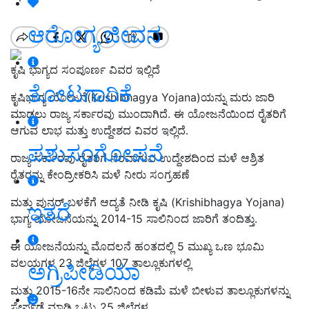
ಆರೋಗ್ಯ ಜೀವನ
ಕೃಷಿ ಭಾಗ್ಯದ ಸಂಪೂರ್ಣ ವಿವರ ಇಲ್ಲಿದೆ
ತೋಟಗಾರಿಕೆ
ಕೃಷಿಭಾಗ್ಯ ಯೋಜನೆ(Krishibhagya Yojana)ಯನ್ನು ಮರು ಜಾರಿ
ಮಾಡಲು ರಾಜ್ಯ ಸರ್ಕಾರವು ಮುಂದಾಗಿದೆ. ಈ ಯೋಜನೆಯಿಂದ ರೈತರಿಗೆ
ಆಗುವ ಲಾಭ ಮತ್ತು ಉದ್ದೇಶದ ವಿವರ ಇಲ್ಲಿದೆ.
ಪಶುಸಂಗೋಪನೆ
ರಾಜ್ಯ ಸರ್ಕಾರವು ರೈತರಿಗೆ ನೆರವಾಗುವ ಉದ್ದೇಶದಿಂದ ಮಳೆ ಆಶ್ರಿತ
ರೈತರನ್ನು ಕೇಂದ್ರೀಕರಿಸಿ ಮಳೆ ನೀರು ಸಂಗ್ರಹಣೆ
ಮತ್ತು ಪುನರ್ ಬಳಕೆಗೆ ಆದ್ಯತೆ ನೀಡಿ ಕೃಷಿ (Krishibhagya Yojana)
ಇತರೆ
ಭಾಗ್ಯ ಯೋಜನೆಯನ್ನು 2014-15 ಸಾಲಿನಿಂದ ಜಾರಿಗೆ ತಂದಿತ್ತು.
ಈ ಯೋಜನೆಯನ್ನು ಮೊದಲನೆ ಹಂತದಲ್ಲಿ 5 ಮುಖ್ಯ ಒಣ ಭೂಮಿ
ವಲಯಗಳ 23 ಜಿಲ್ಲೆಗಳ 107 ತಾಲ್ಲೂಕುಗಳಲ್ಲಿ
ಅಗ್ರಿಪೀಡಿಯಾ
ಮತ್ತು 2015-16ನೇ ಸಾಲಿನಿಂದ ಕಡಿಮೆ ಮಳೆ ಬೀಳುವ ತಾಲ್ಲೂಕುಗಳನ್ನು
ಸೇರ್ಪಡೆ ಮಾಡಿ ಒಟ್ಟು 25 ಜಿಲ್ಲೆಗಳ