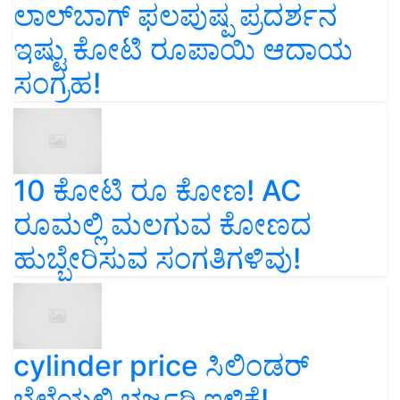
ಲಾಲ್‌ಬಾಗ್ ಫಲಪುಷ್ಪ ಪ್ರದರ್ಶನ
ಇಷ್ಟು ಕೋಟಿ ರೂಪಾಯಿ ಆದಾಯ
ಸಂಗ್ರಹ!
10 ಕೋಟಿ ರೂ ಕೋಣ! AC
ರೂಮಲ್ಲಿ ಮಲಗುವ ಕೋಣದ
ಹುಬ್ಬೇರಿಸುವ ಸಂಗತಿಗಳಿವು!
cylinder price ಸಿಲಿಂಡರ್‌
ಬೆಲೆಯಲ್ಲಿ ಭರ್ಜರಿ ಇಳಿಕೆ!