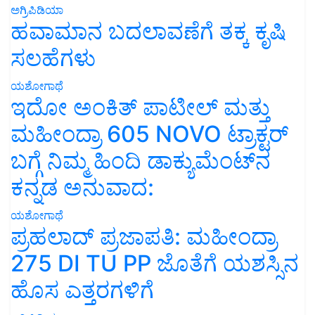
ಅಗ್ರಿಪಿಡಿಯಾ
ಹವಾಮಾನ ಬದಲಾವಣೆಗೆ ತಕ್ಕ ಕೃಷಿ
ಸಲಹೆಗಳು
ಯಶೋಗಾಥೆ
ಇದೋ ಅಂಕಿತ್ ಪಾಟೀಲ್ ಮತ್ತು
ಮಹೀಂದ್ರಾ 605 NOVO ಟ್ರಾಕ್ಟರ್
ಬಗ್ಗೆ ನಿಮ್ಮ ಹಿಂದಿ ಡಾಕ್ಯುಮೆಂಟ್‌ನ
ಕನ್ನಡ ಅನುವಾದ:
ಯಶೋಗಾಥೆ
ಪ್ರಹಲಾದ್ ಪ್ರಜಾಪತಿ: ಮಹೀಂದ್ರಾ
275 DI TU PP ಜೊತೆಗೆ ಯಶಸ್ಸಿನ
ಹೊಸ ಎತ್ತರಗಳಿಗೆ