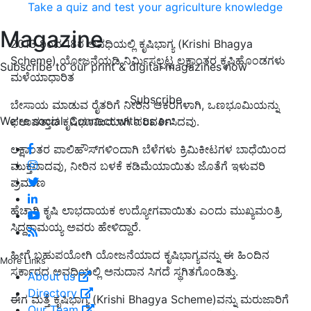
Take a quiz and test your agriculture knowledge
Magazine
2013 ರಿಂದ 18ರ ಅವಧಿಯಲ್ಲಿ ಕೃಷಿಭಾಗ್ಯ (Krishi Bhagya
Scheme) ಯೋಜನೆಯಡಿ ನಿರ್ಮಿಸಲ್ಪಟ್ಟ ಲಕ್ಷಾಂತರ ಕೃಷಿಹೊಂಡಗಳು
Subscribe to our print & digital magazines now
ಮಳೆಯಾಧಾರಿತ
Subscribe
ಬೇಸಾಯ ಮಾಡುವ ರೈತರಿಗೆ ನೀರಿನ ಆಕರಗಳಾಗಿ, ಒಣಭೂಮಿಯನ್ನು
We're social. Connect with us on:
ಫಲಾವತ್ತಾದ ಕೃಷಿಭೂಮಿಯಾಗಿ ಪರಿವರ್ತಿಸಿದವು.
ಲಕ್ಷಾಂತರ ಪಾಲಿಹೌಸ್‌ಗಳಿಂದಾಗಿ ಬೆಳೆಗಳು ಕ್ರಿಮಿಕೀಟಗಳ ಬಾಧೆಯಿಂದ
ಮುಕ್ತವಾದವು, ನೀರಿನ ಬಳಕೆ ಕಡಿಮೆಯಾಯಿತು ಜೊತೆಗೆ ಇಳುವರಿ
ಪ್ರಮಾಣ
ಹೆಚ್ಚಾಗಿ ಕೃಷಿ ಲಾಭದಾಯಕ ಉದ್ಯೋಗವಾಯಿತು ಎಂದು ಮುಖ್ಯಮಂತ್ರಿ
ಸಿದ್ದರಾಮಯ್ಯ ಅವರು ಹೇಳಿದ್ದಾರೆ.
ಹೀಗೆ ಬಹುಪಯೋಗಿ ಯೋಜನೆಯಾದ ಕೃಷಿಭಾಗ್ಯವನ್ನು ಈ ಹಿಂದಿನ
More Links
ಸರ್ಕಾರದ ಅವಧಿಯಲ್ಲಿ ಅನುದಾನ ಸಿಗದೆ ಸ್ಥಗಿತಗೊಂಡಿತ್ತು.
About us
Directory
ಈಗ ಮತ್ತೆ ಕೃಷಿಭಾಗ್ಯ (Krishi Bhagya Scheme)ವನ್ನು ಮರುಜಾರಿಗೆ
Our Team