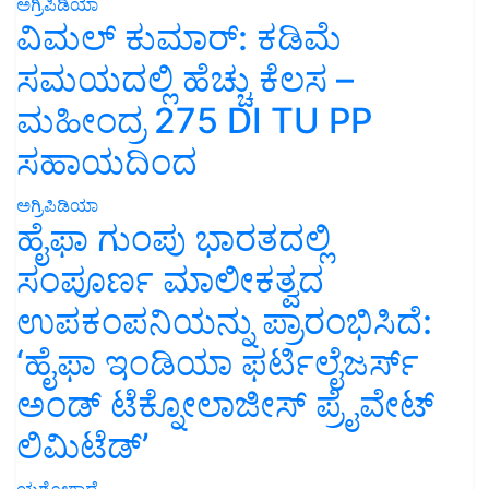
ಅಗ್ರಿಪಿಡಿಯಾ
ವಿಮಲ್ ಕುಮಾರ್: ಕಡಿಮೆ
ಸಮಯದಲ್ಲಿ ಹೆಚ್ಚು ಕೆಲಸ –
ಮಹೀಂದ್ರ 275 DI TU PP
ಸಹಾಯದಿಂದ
ಅಗ್ರಿಪಿಡಿಯಾ
ಹೈಫಾ ಗುಂಪು ಭಾರತದಲ್ಲಿ
ಸಂಪೂರ್ಣ ಮಾಲೀಕತ್ವದ
ಉಪಕಂಪನಿಯನ್ನು ಪ್ರಾರಂಭಿಸಿದೆ:
‘ಹೈಫಾ ಇಂಡಿಯಾ ಫರ್ಟಿಲೈಜರ್ಸ್
ಅಂಡ್ ಟೆಕ್ನೋಲಾಜೀಸ್ ಪ್ರೈವೇಟ್
ಲಿಮಿಟೆಡ್’
ಯಶೋಗಾಥೆ