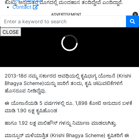
ಕೊಟ್ಟು ಅನ್ನದಾತರ ಮೊಗದಲ್ಲಿ ಮಂದಹಾಸ ತಂದಿದ್ದೇವೆ ಎಂದಿದ್ದಾರೆ.
Contact
ADVERTISEMENT
CLOSE
2013-18ರ ನಮ್ಮ ಸರ್ಕಾರದ ಅವಧಿಯಲ್ಲಿ ಕೃಷಿಭಾಗ್ಯ ಯೋಜನೆ (Krishi
Bhagya Scheme)ಯನ್ನು ಜಾರಿಗೆ ತಂದು, ಕೃಷಿ ಚಟುವಟಿಕೆಗಳಿಗೆ
ಹೊಸರೂಪ ನೀಡಿದ್ದೆವು.
ಈ ಯೋಜನೆಯಡಿ 5 ವರ್ಷಗಳಲ್ಲಿ ರೂ. 1,898 ಕೋಟಿ ಅನುದಾನ ಬಳಕೆ
ಮಾಡಿ 1.90 ಲಕ್ಷ ಕೃಷಿಹೊಂಡ
ಹಾಗೂ 1.92 ಲಕ್ಷ ಪಾಲಿಹೌಸ್ ಗಳನ್ನು ನಿರ್ಮಾಣ ಮಾಡಲಾಗಿತ್ತು.
ಮಾನ್ಸೂನ್ ಮಳೆಯಾಶ್ರಿತ (Krishi Bhagya Scheme) ಕೃಷಿಕರಿಗೆ ಈ