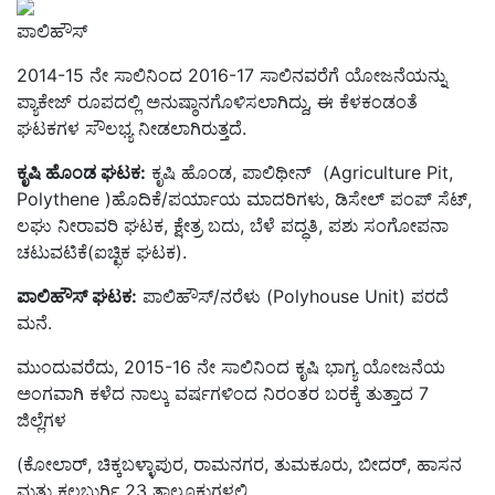
ಪಾಲಿಹೌಸ್‌
2014-15 ನೇ ಸಾಲಿನಿಂದ 2016-17 ಸಾಲಿನವರೆಗೆ ಯೋಜನೆಯನ್ನು
ಪ್ಯಾಕೇಜ್ ರೂಪದಲ್ಲಿ ಅನುಷ್ಠಾನಗೊಳಿಸಲಾಗಿದ್ದು, ಈ ಕೆಳಕಂಡಂತೆ
ಘಟಕಗಳ ಸೌಲಭ್ಯ ನೀಡಲಾಗಿರುತ್ತದೆ.
ಕೃಷಿ ಹೊಂಡ ಘಟಕ:
ಕೃಷಿ ಹೊಂಡ, ಪಾಲಿಥೀನ್ (Agriculture Pit,
Polythene )ಹೊದಿಕೆ/ಪರ್ಯಾಯ ಮಾದರಿಗಳು, ಡಿಸೇಲ್ ಪಂಪ್ ಸೆಟ್,
ಲಘು ನೀರಾವರಿ ಘಟಕ, ಕ್ಷೇತ್ರ ಬದು, ಬೆಳೆ ಪದ್ಧತಿ, ಪಶು ಸಂಗೋಪನಾ
ಚಟುವಟಿಕೆ(ಐಚ್ಛಿಕ ಘಟಕ).
ಪಾಲಿಹೌಸ್ ಘಟಕ:
ಪಾಲಿಹೌಸ್/ನರೆಳು (Polyhouse Unit) ಪರದೆ
ಮನೆ.
ಮುಂದುವರೆದು, 2015-16 ನೇ ಸಾಲಿನಿಂದ ಕೃಷಿ ಭಾಗ್ಯ ಯೋಜನೆಯ
ಅಂಗವಾಗಿ ಕಳೆದ ನಾಲ್ಕು ವರ್ಷಗಳಿಂದ ನಿರಂತರ ಬರಕ್ಕೆ ತುತ್ತಾದ 7
ಜಿಲ್ಲೆಗಳ
(ಕೋಲಾರ್, ಚಿಕ್ಕಬಳ್ಳಾಪುರ, ರಾಮನಗರ, ತುಮಕೂರು, ಬೀದರ್, ಹಾಸನ
ಮತ್ತು ಕಲಬುರ್ಗಿ 23 ತಾಲ್ಲೂಕುಗಳಲ್ಲಿ