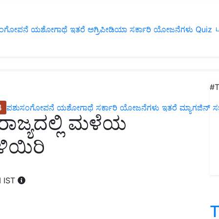
ಂಗೋಪನೆ
ಯಶೋಗಾಥೆ
ಇತರೆ
ಅಗ್ರಿಪೀಡಿಯಾ
ಸರ್ಕಾರಿ ಯೋಜನೆಗಳು
Quiz
ப
#T
4
ಪಶುಸಂಗೋಪನೆ
ಯಶೋಗಾಥೆ
ಸರ್ಕಾರಿ ಯೋಜನೆಗಳು
ಇತರೆ
ಮ್ಯಾಗಜಿನ್‌ ಸಬ್‌
ಾಜ್ಯದಲ್ಲಿ ಮಳೆಯ
ಳಿಯಿರಿ
M IST
T