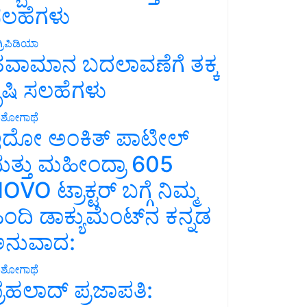
ಲಹೆಗಳು
್ರಿಪಿಡಿಯಾ
ವಾಮಾನ ಬದಲಾವಣೆಗೆ ತಕ್ಕ
ೃಷಿ ಸಲಹೆಗಳು
ಶೋಗಾಥೆ
ದೋ ಅಂಕಿತ್ ಪಾಟೀಲ್
ತ್ತು ಮಹೀಂದ್ರಾ 605
OVO ಟ್ರಾಕ್ಟರ್ ಬಗ್ಗೆ ನಿಮ್ಮ
ಿಂದಿ ಡಾಕ್ಯುಮೆಂಟ್‌ನ ಕನ್ನಡ
ನುವಾದ:
ಶೋಗಾಥೆ
್ರಹಲಾದ್ ಪ್ರಜಾಪತಿ: