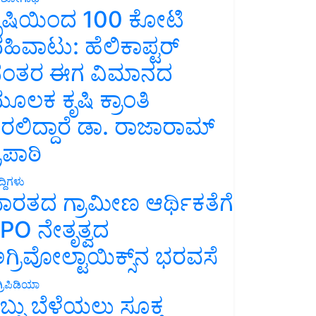
ೃಷಿಯಿಂದ 100 ಕೋಟಿ
ಹಿವಾಟು: ಹೆಲಿಕಾಪ್ಟರ್
ಂತರ ಈಗ ವಿಮಾನದ
ೂಲಕ ಕೃಷಿ ಕ್ರಾಂತಿ
ರಲಿದ್ದಾರೆ ಡಾ. ರಾಜಾರಾಮ್
್ರಿಪಾಠಿ
್ದಿಗಳು
ಾರತದ ಗ್ರಾಮೀಣ ಆರ್ಥಿಕತೆಗೆ
PO ನೇತೃತ್ವದ
ಗ್ರಿವೋಲ್ಟಾಯಿಕ್ಸ್‌ನ ಭರವಸೆ
್ರಿಪಿಡಿಯಾ
ಬ್ಬು ಬೆಳೆಯಲು ಸೂಕ್ತ