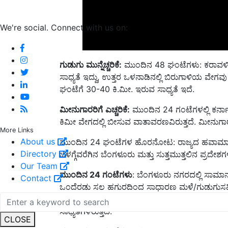
We're social. Connect with us on:
ಗುಡುಗು
ಮುನ್ನೆಚ್ಚರಿಕೆ
:
ಮುಂದಿನ 48 ಘಂಟೆಗಳು: ಕರಾವಳಿ ಮ
ಸಾಧ್ಯತೆ ಇದ್ದು, ಉತ್ತರ ಒಳನಾಡಿನಲ್ಲಿ ಬಿರುಗಾಳಿಯ ವೇಗವು
ಘಂಟೆಗೆ 30-40 ಕಿ.ಮೀ. ಇರುವ ಸಾಧ್ಯತೆ ಇದೆ.
ಮೀನುಗಾರರಿಗೆ
ಎಚ್ಚರಿಕೆ
:
ಮುಂದಿನ 24 ಗಂಟೆಗಳಲ್ಲಿ ಕರ್ನ
ಕಿಮೀ ವೇಗದಲ್ಲಿ ಬೀಸುವ ವಾತಾವರಣವಿರುತ್ತದೆ. ಮೀನುಗಾರ
ಮುಂದಿನ 24 ಘಂಟೆಗಳ ಹೊರನೋಟ: ರಾಜ್ಯದ ಹವಾಮಾನದಲ್ಲ
More Links
About us
ಬೆಳಗ್ಗೆವರೆಗಿನ ಬೆಂಗಳೂರು ಮತ್ತು ಸುತ್ತಮುತ್ತಲಿನ ಪ್ರದೇಶ
Directory
ಮುಂದಿನ
24
ಗಂಟೆಗಳು
: ಬೆಂಗಳೂರು ನಗರದಲ್ಲಿ ಸಾಮಾನ್
Our Team
ಒಂದೆರಡು ಸಲ ಹಗುರದಿಂದ ಸಾಧಾರಣ ಮಳೆ/ಗುಡುಗುಸಹಿತ
Contact
ಮೇಲ್ಮೈ ಗಾಳಿ ಬೀಸುವ ಸಾಧ್ಯತೆ ಇದೆ. ಗರಿಷ್ಠ ಉಷ್ಣಾಂಶ 29 
ಸಾಧ್ಯತೆಗಳಿರುತ್ತದೆ.
CLOSE
ಮುಂದಿನ
48
ಗಂಟೆಗಳು
:
ಬೆಂಗಳೂರು ನಗರದಲ್ಲಿ ಸಾಮಾನ್