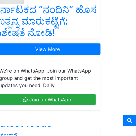
ರ್ನಾಟಕದ “ನಂದಿನಿ” ಹೊಸ
ತ್ಪನ್ನ ಮಾರುಕಟ್ಟೆಗೆ:
ಿಶೇಷತೆ ನೋಡಿ!
View More
We're on WhatsApp! Join our WhatsApp
group and get the most important
updates you need. Daily.
Join on WhatsApp
atest feeds
ಶೋಗಾಥೆ