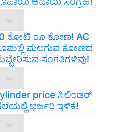
ೂಪಾಯಿ ಆದಾಯ ಸಂಗ್ರಹ!
0 ಕೋಟಿ ರೂ ಕೋಣ! AC
ೂಮಲ್ಲಿ ಮಲಗುವ ಕೋಣದ
ುಬ್ಬೇರಿಸುವ ಸಂಗತಿಗಳಿವು!
ylinder price ಸಿಲಿಂಡರ್‌
ೆಲೆಯಲ್ಲಿ ಭರ್ಜರಿ ಇಳಿಕೆ!