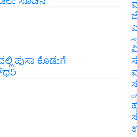
ಮ
ಜ
ಎ
ಅಗ
ವ
ಲ್ಲಿ ಪುಸಾ ಕೊಡುಗೆ
ಸ
ೌಧರಿ
ಮ
ಅಗ
ಹ
ಸ
ಉ