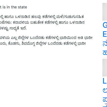
is in the state
ಲಿ ಹಾಗೂ ಒಳನಾಡಿನ ಹಲವು ಕಡೆಗಳಲ್ಲಿ ಮಳೆ/ಗುಡುಗುಸಹಿತ
ಂಟೆಗಳು: ಕರಾವಳಿಯ ಬಹುತೇಕ ಕಡೆಗಳಲ್ಲಿ ಹಾಗೂ ಒಳನಾಡಿನ
G
ಟು ಸಾಧ್ಯತೆ ಇದೆ.
E
ಿಯ ಎಲ್ಲ ಜಿಲ್ಲೆಗಳ ಒಂದೆರಡು ಕಡೆಗಳಲ್ಲಿ ಭಾರಿಯಿಂದ ಅತಿ ಭಾರೀ
ನ
ರು, ಕೊಡಗು, ಶಿವಮೊಗ್ಗ ಜಿಲ್ಲೆಗಳ ಒಂದೆರಡು ಕಡೆಗಳಲ್ಲಿ ಭಾರೀ
ಹ
L
ಲ
ಪ