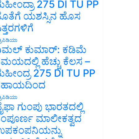
ಹೀಂದ್ರಾ 275 DI TU PP
ೊತೆಗೆ ಯಶಸ್ಸಿನ ಹೊಸ
ತ್ತರಗಳಿಗೆ
್ರಿಪಿಡಿಯಾ
ಿಮಲ್ ಕುಮಾರ್: ಕಡಿಮೆ
ಮಯದಲ್ಲಿ ಹೆಚ್ಚು ಕೆಲಸ –
ಹೀಂದ್ರ 275 DI TU PP
ಸಹಾಯದಿಂದ
್ರಿಪಿಡಿಯಾ
ೈಫಾ ಗುಂಪು ಭಾರತದಲ್ಲಿ
ಂಪೂರ್ಣ ಮಾಲೀಕತ್ವದ
ಪಕಂಪನಿಯನ್ನು