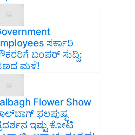
overnment
mployees ಸರ್ಕಾರಿ
ೌಕರರಿಗೆ ಬಂಪರ್‌ ಸುದ್ದಿ:
ಣದ ಮಳೆ!
albagh Flower Show
ಾಲ್‌ಬಾಗ್ ಫಲಪುಷ್ಪ
್ರದರ್ಶನ ಇಷ್ಟು ಕೋಟಿ