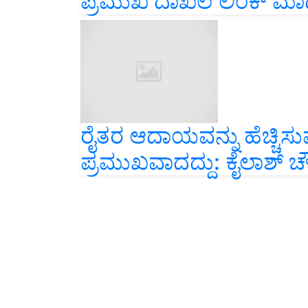
ರೈತರ ಆದಾಯವನ್ನು ಹೆಚ್ಚಿಸುವ
ಪ್ರಮುಖವಾದದ್ದು: ಕೈಲಾಶ್ ಚ