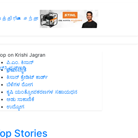
த்திரிகை சந்தா
op on Krishi Jagran
ಪಿ.ಎಂ. ಕಿಸಾನ್
ಸ್ಕ್ರಿಪ್ಷನ್‌ಗಾಗಿ
ಜೀವಾಮೃತ
ಕಿಸಾನ್ ಕ್ರೇಡಿಟ್ ಕಾರ್ಡ್
ಬೆಳೆಗಳ ರೋಗ
ಕೃಷಿ ಯಂತ್ರೋಪಕರಣಗಳ ಸಹಾಯಧನ
ಆಡು ಸಾಕಾಣಿಕೆ
ಉದ್ಯೋಗ
op Stories