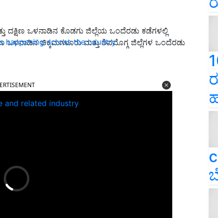
ರ
ತು ದಕ್ಷಿಣ ಒಳನಾಡಿನ ಕೊಡಗು ಜಿಲ್ಲೆಯ ಒಂದೆರಡು ಕಡೆಗಳಲ್ಲಿ
ns happening across the country
ಣ ಒಳನಾಡಿನ ಚಿಕ್ಕಮಗಳೂರು ಮತ್ತು ಶಿವಮೊಗ್ಗ ಜಿಲ್ಲೆಗಳ ಒಂದೆರಡು
1
ERTISEMENT
ರ
ಹ
e and related industry
c
ಬ