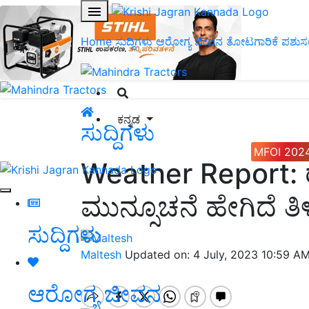
Home
ಸುದ್ದಿಗಳು
ಆರೋಗ್ಯ ಜೀವನ
ತೋಟಗಾರಿಕೆ
ಪಶುಸ
ಕನ್ನಡ
ಸುದ್ದಿಗಳು
MFOI 202
Weather Report: ರ
ಮುನ್ಸೂಚನೆ ಹೇಗಿದೆ ತಿ
ಸುದ್ದಿಗಳು
Maltesh
Updated on: 4 July, 2023 10:59 A
ಆರೋಗ್ಯ ಜೀವನ