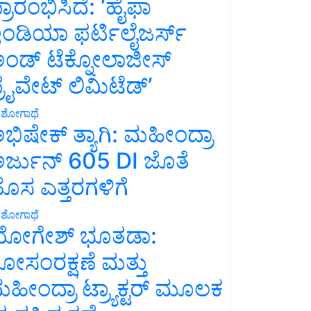
್ರಾರಂಭಿಸಿದೆ: ‘ಹೈಫಾ
ಂಡಿಯಾ ಫರ್ಟಿಲೈಜರ್ಸ್
ಂಡ್ ಟೆಕ್ನೋಲಾಜೀಸ್
್ರೈವೇಟ್ ಲಿಮಿಟೆಡ್’
ಶೋಗಾಥೆ
ಭಿಷೇಕ್ ತ್ಯಾಗಿ: ಮಹೀಂದ್ರಾ
ರ್ಜುನ್ 605 DI ಜೊತೆ
ೊಸ ಎತ್ತರಗಳಿಗೆ
ಶೋಗಾಥೆ
ೋಗೇಶ್ ಭೂತಡಾ:
ೋಸಂರಕ್ಷಣೆ ಮತ್ತು
ಹೀಂದ್ರಾ ಟ್ರ್ಯಾಕ್ಟರ್ ಮೂಲಕ