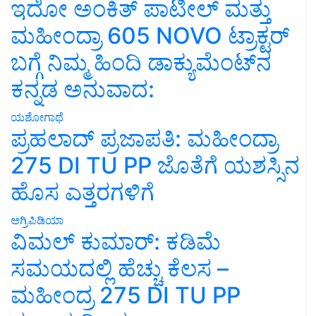
ಇದೋ ಅಂಕಿತ್ ಪಾಟೀಲ್ ಮತ್ತು
ಮಹೀಂದ್ರಾ 605 NOVO ಟ್ರಾಕ್ಟರ್
ಬಗ್ಗೆ ನಿಮ್ಮ ಹಿಂದಿ ಡಾಕ್ಯುಮೆಂಟ್‌ನ
ಕನ್ನಡ ಅನುವಾದ:
ಯಶೋಗಾಥೆ
ಪ್ರಹಲಾದ್ ಪ್ರಜಾಪತಿ: ಮಹೀಂದ್ರಾ
275 DI TU PP ಜೊತೆಗೆ ಯಶಸ್ಸಿನ
ಹೊಸ ಎತ್ತರಗಳಿಗೆ
ಅಗ್ರಿಪಿಡಿಯಾ
ವಿಮಲ್ ಕುಮಾರ್: ಕಡಿಮೆ
ಸಮಯದಲ್ಲಿ ಹೆಚ್ಚು ಕೆಲಸ –
ಮಹೀಂದ್ರ 275 DI TU PP