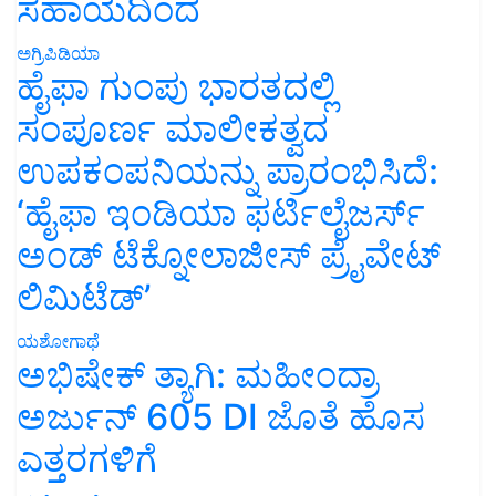
ಸಹಾಯದಿಂದ
ಅಗ್ರಿಪಿಡಿಯಾ
ಹೈಫಾ ಗುಂಪು ಭಾರತದಲ್ಲಿ
ಸಂಪೂರ್ಣ ಮಾಲೀಕತ್ವದ
ಉಪಕಂಪನಿಯನ್ನು ಪ್ರಾರಂಭಿಸಿದೆ:
‘ಹೈಫಾ ಇಂಡಿಯಾ ಫರ್ಟಿಲೈಜರ್ಸ್
ಅಂಡ್ ಟೆಕ್ನೋಲಾಜೀಸ್ ಪ್ರೈವೇಟ್
ಲಿಮಿಟೆಡ್’
ಯಶೋಗಾಥೆ
ಅಭಿಷೇಕ್ ತ್ಯಾಗಿ: ಮಹೀಂದ್ರಾ
ಅರ್ಜುನ್ 605 DI ಜೊತೆ ಹೊಸ
ಎತ್ತರಗಳಿಗೆ