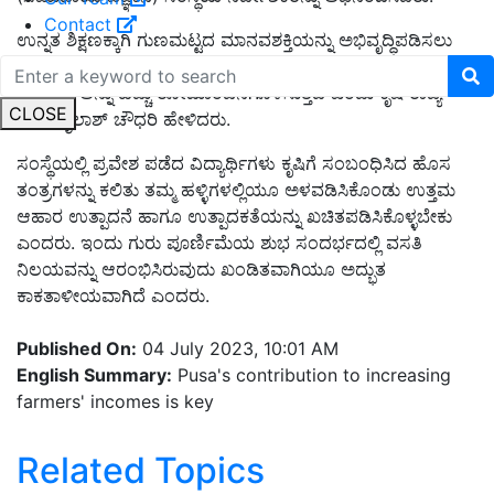
Contact
ಉನ್ನತ ಶಿಕ್ಷಣಕ್ಕಾಗಿ ಗುಣಮಟ್ಟದ ಮಾನವಶಕ್ತಿಯನ್ನು ಅಭಿವೃದ್ಧಿಪಡಿಸಲು
ಇದು ಸಹಾಯ ಮಾಡುತ್ತದೆ ಮತ್ತು ಯುವ ವಿದ್ಯಾರ್ಥಿಗಳ ಉಪಸ್ಥಿತಿಯು
ಕ್ಯಾಂಪಸ್ ಅನ್ನು ಹೆಚ್ಚು ರೋಮಾಂಚನಗೊಳಿಸುತ್ತದೆ ಎಂದು ಕೃಷಿ ರಾಜ್ಯ
CLOSE
ಸಚಿವ ಕೈಲಾಶ್ ಚೌಧರಿ ಹೇಳಿದರು.
ಸಂಸ್ಥೆಯಲ್ಲಿ ಪ್ರವೇಶ ಪಡೆದ ವಿದ್ಯಾರ್ಥಿಗಳು ಕೃಷಿಗೆ ಸಂಬಂಧಿಸಿದ ಹೊಸ
ತಂತ್ರಗಳನ್ನು ಕಲಿತು ತಮ್ಮ ಹಳ್ಳಿಗಳಲ್ಲಿಯೂ ಅಳವಡಿಸಿಕೊಂಡು ಉತ್ತಮ
ಆಹಾರ ಉತ್ಪಾದನೆ ಹಾಗೂ ಉತ್ಪಾದಕತೆಯನ್ನು ಖಚಿತಪಡಿಸಿಕೊಳ್ಳಬೇಕು
ಎಂದರು. ಇಂದು ಗುರು ಪೂರ್ಣಿಮೆಯ ಶುಭ ಸಂದರ್ಭದಲ್ಲಿ ವಸತಿ
ನಿಲಯವನ್ನು ಆರಂಭಿಸಿರುವುದು ಖಂಡಿತವಾಗಿಯೂ ಅದ್ಭುತ
ಕಾಕತಾಳೀಯವಾಗಿದೆ ಎಂದರು.
Published On:
04 July 2023, 10:01 AM
English Summary:
Pusa's contribution to increasing
farmers' incomes is key
Related Topics