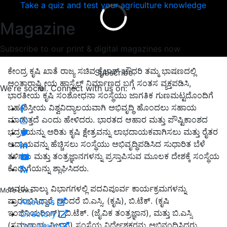
Take a quiz and test your agriculture knowledge
Magazine
Subscribe to our print & digital magazines now
ಕೇಂದ್ರ ಕೃಷಿ ಖಾತೆ ರಾಜ್ಯ ಸಚಿವ ಕೈಲಾಶ್ ಚೌಧರಿ ತಮ್ಮ ಭಾಷಣದಲ್ಲಿ
Subscribe
ಅಂತಾರಾಷ್ಟ್ರೀಯ ಹಾಸ್ಟೆಲ್ ನಿರ್ಮಾಣದ ಬಗ್ಗೆ ಸಂತಸ ವ್ಯಕ್ತಪಡಿಸಿ,
We're social. Connect with us on:
ಭಾರತೀಯ ಕೃಷಿ ಸಂಶೋಧನಾ ಸಂಸ್ಥೆಯು ಜಾಗತಿಕ ಗುಣಮಟ್ಟದೊಂದಿಗೆ
ಬಹುಶಿಸ್ತೀಯ ವಿಶ್ವವಿದ್ಯಾಲಯವಾಗಿ ಅಭಿವೃದ್ಧಿ ಹೊಂದಲು ಸಹಾಯ
ಮಾಡುತ್ತದೆ ಎಂದು ಹೇಳಿದರು. ಭಾರತದ ಆಹಾರ ಮತ್ತು ಪೌಷ್ಟಿಕಾಂಶದ
ಭದ್ರತೆಯನ್ನು ಅರಿತು ಕೃಷಿ ಕ್ಷೇತ್ರವನ್ನು ಲಾಭದಾಯಕವಾಗಿಸಲು ಮತ್ತು ರೈತರ
ಆದಾಯವನ್ನು ಹೆಚ್ಚಿಸಲು ಸಂಸ್ಥೆಯು ಅಭಿವೃದ್ಧಿಪಡಿಸಿದ ಸುಧಾರಿತ ಬೆಳೆ
ತಳಿಗಳು ಮತ್ತು ತಂತ್ರಜ್ಞಾನಗಳನ್ನು ಪ್ರಸ್ತಾಪಿಸುವ ಮೂಲಕ ದೇಶಕ್ಕೆ ಸಂಸ್ಥೆಯ
ಕೊಡುಗೆಯನ್ನು ಶ್ಲಾಘಿಸಿದರು.
ಅವರು ನಾಲ್ಕು ವಿಭಾಗಗಳಲ್ಲಿ ಪದವಿಪೂರ್ವ ಕಾರ್ಯಕ್ರಮಗಳನ್ನು
More Links
ಪ್ರಾರಂಭಿಸಿದ್ದಾರೆ, ಅಂದರೆ ಬಿ.ಎಸ್ಸಿ. (ಕೃಷಿ), ಬಿ.ಟೆಕ್. (ಕೃಷಿ
About us
ಇಂಜಿನಿಯರಿಂಗ್), ಬಿ.ಟೆಕ್. (ಜೈವಿಕ ತಂತ್ರಜ್ಞಾನ), ಮತ್ತು ಬಿ.ಎಸ್ಸಿ
Directory
(ಸಮುದಾಯ ವಿಜ್ಞಾನ) ಸಂಸ್ಥೆಯ ನಿರ್ದೇಶಕರನ್ನು ಅಭಿನಂದಿಸಿದರು.
Our Team