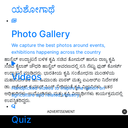
ಯಶೋಗಾಥೆ
Photo Gallery
We capture the best photos around events,
exhibitions happening across the country
ಹಾಸ್ಟೆಲ್ ಉದ್ಘಾಟನೆ ಬಳಿಕ ಕೃಷಿ ಸಚಿವ ತೋಮರ್ ಹಾಗೂ ರಾಜ್ಯ ಕೃಷಿ
ಸಚಿವ ಕೈಲಾಶ್ ಚೌಧರಿ ಹಾಸ್ಟೆಲ್ ಆವರಣದಲ್ಲಿ ಸಸಿ ನೆಟ್ಟು ಫುಡ್ ಕೋರ್ಟ್
ಉದ್ಘಾಟನೆ ಮಾಡಿದರು. ಭಾರತೀಯ ಕೃಷಿ ಸಂಶೋಧನಾ ಮಂಡಳಿಯ
Videos
ಮಹಾನಿರ್ದೇಶಕ ಡಾ. ಹಿಮಾಂಶು ಪಾಠಕ್ ಮತ್ತು ಐಎಆರ್‌ಐ ನಿರ್ದೇಶಕ
ಡಾ. ಅಶೋಕ್ ಕುಮಾರ್ ಸಿಂಗ್ ಸೇರಿದಂತೆ ಕೃಷಿ ವಿಜ್ಞಾನಿಗಳು, ಇತರ
Handpicked videos to inspire the nation on
ಅಧಿಕಾರಿಗಳು-ಉದ್ಯೋಗಿಗಳು ಮತ್ತು ಕೃಷಿ ವಿದ್ಯಾರ್ಥಿಗಳು ಕಾರ್ಯಕ್ರಮದಲ್ಲಿ
agriculture and related industry
ಉಪಸ್ಥಿತರಿದ್ದರು.
ADVERTISEMENT
Quiz