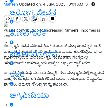
Maltesh
Updated on: 4 July, 2023 10:01 AM IST
ಆರೋಗ್ಯ ಜೀವನ
Pusa's contribution to increasing farmers' incomes is
ತೋಟಗಾರಿಕೆ
key
ಕೇಂದ್ರ ಕೃಷಿ ಸಚಿವ ನರೇಂದ್ರ ಸಿಂಗ್ ತೋಮರ್ ಮತ್ತು ಕೇಂದ್ರ ಕೃಷಿ ಖಾತೆ
ಪಶುಸಂಗೋಪನೆ
ರಾಜ್ಯ ಸಚಿವ ಕೈಲಾಶ್ ಚೌಧರಿ ಅವರು ಸೋಮವಾರ ಹೊಸದಿಲ್ಲಿಯ ಪುಸಾ
ಕ್ಯಾಂಪಸ್‌ನಲ್ಲಿರುವ ಭಾರತೀಯ ಕೃಷಿ ಸಂಶೋಧನಾ ಸಂಸ್ಥೆಯಲ್ಲಿ
"ಮಧುಮಾಸ್" ಅಂತರಾಷ್ಟ್ರೀಯ ಹಾಸ್ಟೆಲ್ ಅನ್ನು ಉದ್ಘಾಟಿಸಿದರು.
ಇತರೆ
ಈ ವಸತಿ ನಿಲಯವು ನೂರಾರು ವಿದ್ಯಾರ್ಥಿಗಳು ಮತ್ತು ಕೃಷಿಯಲ್ಲಿ ಅಧ್ಯಯನ
ಮತ್ತು ಸಂಶೋಧನೆಗಾಗಿ ವಿದೇಶದಿಂದ ಬರುವ ಸಂಶೋಧನಾ ವಿದ್ವಾಂಸರು
ವಾಸಿಸಲು ಆಧುನಿಕ ಸೌಲಭ್ಯಗಳನ್ನು ಹೊಂದಿದೆ.
ಅಗ್ರಿಪೀಡಿಯಾ